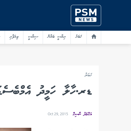
ޚަބަރު
ރިޔާސީ ބަޔާން
ސިޔާސީ
ވިޔަފާރި
ޚަބަރު
ޑރ.ހާލާ ހަމީދު އެމްބެސެޑ
އަޙްމަދު ނާސިޙް
Oct 29, 2015