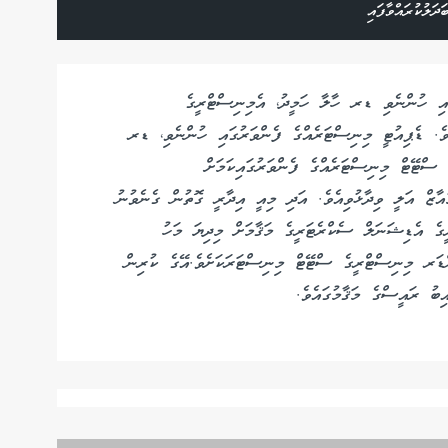
ލުކުރައްވާފައި
އި ހުންނެވި ޑރ ހާލާ ހަމީދު، އެމިނިސްޓްރީގެ
ެވެ. ޑެޕިއުޓީ މިނިސްޓަރެއްގެ ފެންވަރުގައި ހުންނެވި، ޑރ
 ސްޓޭޓް މިނިސްޓަރެއްގެ ފެންވަރުގައިކަމަށް
ުއާޒް އަލީ ވިދާޅުވިއެވެ. އަދި މިއީ އިދާރީ ގޮތުން ގެނެވުނު
ރީގެ އެޑިޝަނަލް ސެކްރެޓަރީގެ މަޤާމަށް މިދިޔަ މަހު
ންޑަރ މިނިސްޓްރީގެ ސްޓޭޓް މިނިސްޓަރަކަށެވެ.އޭގެ ކުރިން
ިބު ރައީސްގެ މަޤާމުގައެވެ.