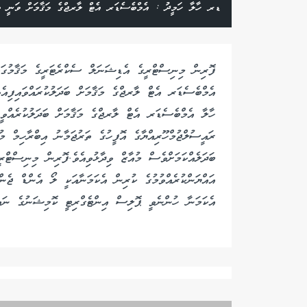
ޑރ ހާލާ ހަމީދު : އެމްބެސެޑަރ އެޓް ލާރޖްގެ މަޤާމަށް ވަނީ ބަދަ
ފޮރިން މިނިސްޓްރީގެ އެޑިޝަނަލް ސެކްރެޓަރީގެ މަޤާމުގަ
އެމްބެސެޑަރ އެޓް ލާރޖްގެ މަޤާމަށް ބަދަލުކުރައްވައިފިއ
ހާލާ އެމްބެސެޑަރ އެޓް ލާރޖްގެ މަޤާމަށް ބަދަލުކުރެއްވީ
ރައީސުލްޖުމްހޫރިއްޔާގެ އޮފީހުގެ ތަރުޖަމާނު އިބްރާހިމް މ
ބަދަލެއްކަމަށްވެސް މުއާޒް ވިދާޅުވިއެވެ.ފޮރިން މިނިސްޓް
އައްޔަންކުރެއްވުމުގެ ކުރިން އެކަމަނާއަކީ ލޯ އެންޑް ޖެ
އެކަމަނާ ހުންނެވީ ޕޮލިސް އިންޓެގްރިޓީ ކޮމިޝަނުގެ ނައ