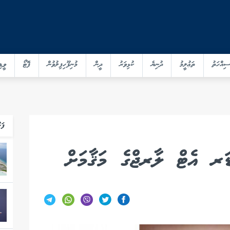
ސިއްހަތު
ތަޢުލީމު
ދުނިޔެ
ކުޅިވަރު
ދީން
މުނިފޫހިފިލުވުން
ފޮޓޯ
ވީޑި
ފަހ
ަރ އެޓް ލާރޖްގެ މަޤާމަށް