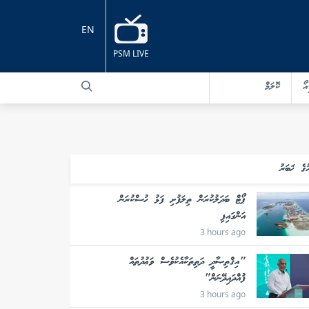
EN
PSM LIVE
އޯ
ކޮލަމް
ުގެ ޚަބަރު
ޕޯޓް ބަދަލުކުރަން ތިލަފުށި ފަޅު ހުސްކުރަން
އަންގައިފި
3 hours ago
"އިޤްތިޞާދީ ދަތިތަކާއެކުވެސް ވަޢުދުތައް
ފުއްދައިދޭނަން"
3 hours ago