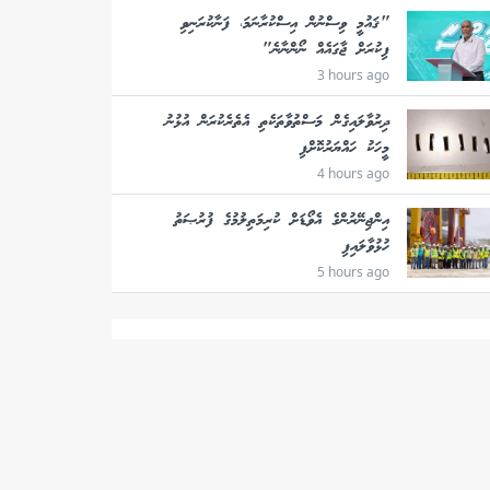
"ޤައުމީ ވިސްނުން އިސްކުރާނަމަ، ފަނާކުރަނިވި
ފިކުރަށް ޖާގައެއް ނޯންނާނެ"
3 hours ago
ދިރުވާލައިގެން މަސްތުވާތަކެތި އެތެރެކުރަން އުޅުނު
މީހަކު ހައްޔަރުކޮށްފި
4 hours ago
އިންޖިނޭރުންގެ އެވޯޑަށް ކުރިމަތިލުމުގެ ފުރުޞަތު
ހުޅުވާލައިފި
5 hours ago