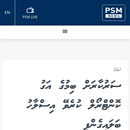
EN
PSM LIVE
ޚަބަރު
ސަރުކާރަށް ބިމުގެ އަގު
ކޮންޓްރޯލް ކުރެވޭ އިސްލާހު
ބަލައިގެންފި