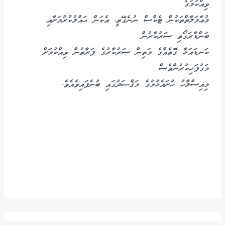
ވިއްކުމުގެ
މުޢާމަލާތްތަކުން ޓެކްސް ނުނެގޭތީ، އެކަން ޙައްލުކުރުމަށާއި،
ބަންޑާރަގޯތި ސަރުކާރުން
ކަނޑައަޅާ ގޮތެއްގެ މަތިން ސަރުކާރުގެ ފަރާތުން ވިއްކުމަށް
މަގުފަހިކުރުންވެސް
މިއިސްލާހު ހުށައެޅުމުގެ މަޤްޞަދުގައި ބުނެފައިވެއެވެ.