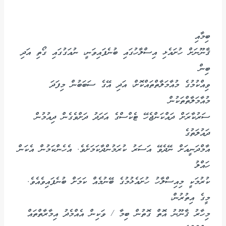
ބިމާއި
ޤާނޫނަށް ހުށައެޅި އިސްލާހުގައި ބުނެފައިވަނީ، ނުއަގުގައި ގޯތި އަދި
ބިން
ވިއްކުމުގެ މުއާމަލާތްތައްކޮށް، އަދި އޭގެ ސަބަބުން މިފަދަ
މުއާމަލާތްތަކުން
ސަރުކާރަށް ދައްކަންޖެހޭ ޓެކްސްގެ އަދަދު ދަށްވެގެން ދިއުމުން
ދައުލަތުގެ
އާމްދަނީއަށް ނޭދެވޭ އަސަރު ކުރަމުންދާކަމަށެވެ. އެހެންކަމުން އެކަން
ހައްލު
ކުރުމަކީ މިއިސްލާހު ހުށައެޅުމުގެ ބޭނުމެއް ކަމަށް ބުނެފައިވެއެވެ.
މީގެ އިތުރުން،
މިހާރު ޤާނޫނު އޮތް ގޮތުން ބިމާ / ވަކިން އެއްމެދު އިމާރާތްތައް