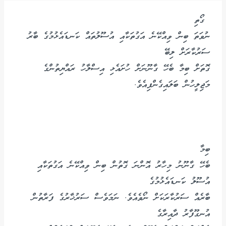
ގޯތި
ނުވަތަ ބިން ވިއްކޭނެ އަގުތަކާއި އުސޫލުތައް ކަނޑައެޅުމުގެ ބާރު
ސަރުކާރަށް ލިބޭ
ގޮތަށް ބިމާ ބެހޭ ގާނޫނަށް ހުށައެޅި އިސްލާހު ރައްޔިތުންގެ
މަޖިލީހުން ބަލައިގެންފިއެވެ.
ބިމާ
ބެހޭ ގާނޫނު މިހާރު އޮންނަ ގޮތުން ބިން ވިއްކޭނެ އަގުތަކާއި
އުސޫލު ކަނޑައެޅުމުގެ
ބާރެއް ސަރުކާރަކަށް ނޯވެއެވެ. ނަމަވެސް ސަރުޚާރުގެ ފަރާތުން
އުނގޫފާރު ދާއިރާގެ