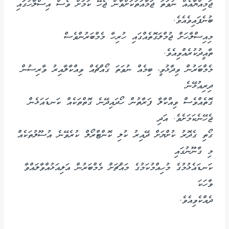
ޖަމިއްޔާއެއް ނުވަތަ ޖަމާއަތަކަށްވާން ޖެހޭ ކަމަށް ވެސް އިސްލާހުގައި
ބުނެފައިވެއެވެ.
މިއިސްލާހަށް ޖުމްލަގޮތެއްގައި ހުރިހާ މެމްބަރުންވެސް
ތާއީދުކުރެއްވިއެވެ.
މެމްބަރުން ވިދާޅުވީ، ބިމެއް ނުވަތަ ގޯއްޗެއް ވިއްކާލާއިރު ވާރިސުން
ދިރިއުޅޭނެ
ގޮތެއްވެސް ވިއްކާލާ ފަރާތުން ހޯދައިދޭނެ ގޮތްތަކެއް ކަނޑައަޅެން
ޖެހޭނެކަމަށެވެ. އަދި
ގޯތި ގެދޮރު ކުށްޔަށް ދޭއިރު ކުލި ކޮންޓްރޯލް ކުރެވޭނެ އުސޫލުތަކެއް
މި ގާނޫނުގައި
ކަނޑައެޅުމުގެ މުހިއްމުކަމުގެ މައްޗަށް މެމްބަރުން އަލިއަޅުއްވާލައްވާ
ވާހަކަ
ދެއްކެވިއެވެ.