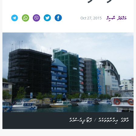
އަޙްމަދު ނާސިޙް
Oct 27, 2015
މާލޭގެ އިމާރާތްތަކެއް / ފޮޓޯ:ޕީއެސްއެމް