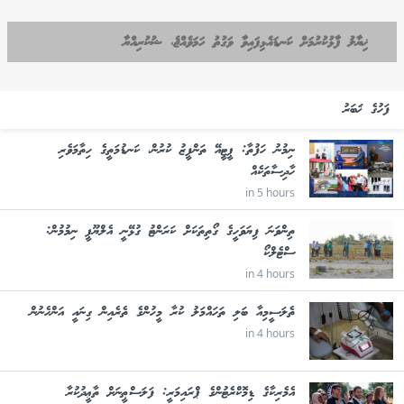
ޚިޔާލު ފާޅުކުރުމަށް ކަނޑައެޅިފައިވާ ވަގުތު ހަމަވެއްޖެ، ޝުކުރިއްޔާ
ފަހުގެ ޚަބަރު
ނިމުނު ހަފުތާ: ޕީޓީއޭ ތަންފީޒު ކުރުން، ކަނޑުމަތީގެ ހިތާމަވެރި
ހާދިސާތަކެއް
in 5 hours
ތިންވަނަ ފިޔަވަހީގެ ގޯތިތަކަށް ކަރަންޓު ގުޅޭނީ އެލްޔޫޕީ ނިމުމުން:
ސްޓެލްކޯ
in 4 hours
ތެލަސީމިއާ ބަލި ތަހައްމަލު ކުރާ މީހުންގެ ތެރެއިން ގިނައީ އަންހެނުން
in 4 hours
އެމެރިކާގެ ޑިމޮކްރެޓުންގެ ޕްރައިމަރީ: ފަލަސްޠީނަށް ތާޢީދުކުރާ