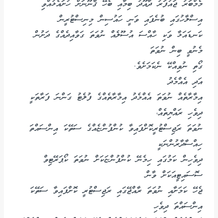
މެމްބަރު ޖައުފަރު ދާއޫދު ބިމާއި ބެހޭ ޤާނޫނަށް ހުށައެޅުއްވި
އިސްލާހުގައި ބުނެފައި ވަނީ ހައުސިން މިނިސްޓުރީން
ކަނޑައަޅާ ވަކި ހާއްސަ އުސޫލެއް ނުވަތަ ގަވާއިދެއްގެ ދަށުން
މެނުވީ ބިން ނުވަތަ
ގޯތި ނުވިއްކޭ ނެކަމަށެވެ.
އަދި އެއްމެދު
އިމާރާތެއް ނުވަތަ އެއްމެދު އިމާރާތެއްގެ ފުލެޓު ގަންނަ ފަރާތަކީ
ދިވެހި ރައްޔިތެއް،
ނުވަތަ ރަޖިސްޓުރީކޮށްފައިވާ ކުންފުންޏެއްގެ ސަތޭކަ އިންސައްތަ
ހިއްސާދާރުންނަކީ
ދިވެހިން ކަމުގައި ހިމެނޭ ކުންފުންޏަކަށް ނުވަތަ ކޯޕަރޭޓިވް
ސޮސައިޓީއަކަށް ވާން
ޖެހޭ ކަމަށާއި ނުވަތަ ރާއްޖޭގައި ރަޖިސްޓުރީ ކޮށްފައިވާ ސަތޭކަ
އިންސައްތަ ދިވެހި