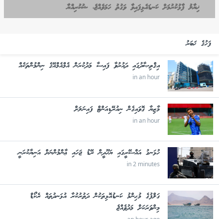
ޚިޔާލު ފާޅުކުރުމަށް ކަނޑައެޅިފައިވާ ވަގުތު ހަމަވެއްޖެ، ޝުކުރިއްޔާ
ފަހުގެ ޚަބަރު
އިޤްތިޞާދުގައި ދައުރުވާ ފައިސާ މަދުކުރަން އެމްއެމްއޭގެ ނިންމުންތަކެއް
in an hour
މާޒިޔާ ގޮވައިގެން ނިއުރޭޑިއަންޓް ފައިނަލަށް
in an hour
ހުޅަނގު އައްސޭރީގައި ޔަހޫދީން ރޭޑު ޖަހައި ޢާންމުންނަށް އަނިޔާކުރަނީ
in 2 minutes
ގަލްފުގެ މުޙިންމު ކަނޑުއޮޅިތަކުން ދަތުރުކުރާ އުޅަނދުތައް ރެކޯޑް
މިންވަރަކަށް މަދުވެއްޖެ