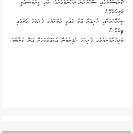
ޗާންސްތަކުގައި ސްކޯކުރަން ޖެހޭނެކަމަށެވެ. އަދި ޓީރެކްސްއަކީ
ބަލިކުރެވޭނެ
ޓީމެއްކަމަށާއި، ކުރިއަށް އޮތް ޤައުމީ މުބާރާތުގެ ފުރަތަމަ މެޗުގައި
ޓީރެކްސް
ބަލިކުރެވޭނެކަމުގެ ފުރިހަމަ ޔަޤީންކަން އެބައޮތްކަމަށް އޭނާ ބުންޏެވެ.