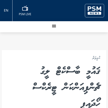
EN
PSM LIVE
ކުޅިވަރު
ޤައުމީ ބާސްކެޓް ލީގު
ޗެންޕިއަންކަން ޓީރެކްސް
ހޯދައިފި