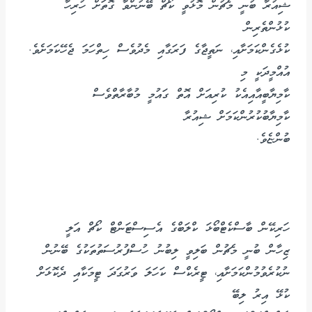
ޝިއުރާ ބުނީ މެޗުން މޮޅުވީ ކޯޗް ބޭނުންވާ ގޮތަށް ހުރިހާ
ކުޅުންތެރިން
ކުޅެގެންކަމަށާއި، ނަތީޖާގެ ފަރަގާއި މެދުވެސް ހިތްހަމަ ޖެހޭކަމަށެވެ.
އުއްމީދަކީ މި
ކާމިޔާބީއާއިއެކު ކުރިއަށް އޮތް ގައުމީ މުބާރާތްވެސް
ކާމިޔާބުކުރުންކަމަށް ޝިއުރާ
ބުންޏެވެ.
ހަރިކޭން ބާސްކެޓްބޯޅަ ކްލަބްގެ އެސިސްޓަންޓް ކޯޗް އަލީ
ޒިހާން ބުނީ މެޗުން ބަލިވީ ލިބުނު ހުސްފުރުސަތުތަކުގެ ބޭނުން
ނުކުރެވުމުންކަމަށާއި، ޓީރެކްސް ކަހަލަ ވަރުގަދަ ޓީމަކާއި ދެކޮޅަށް
ކުޅޭ އިރު ލިބޭ