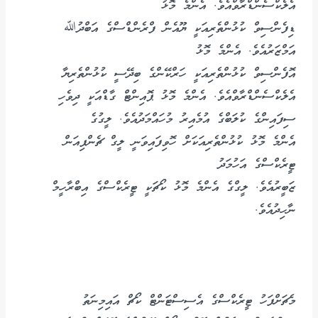
އެލެކްސެންޑްރާވްއެވެ. އެންމެ މޮޅު
ޑިފެންސިވް ކުޅުންތެރިއަކީ ޔޫއެން ފްރެންޑްސްގެ އަބްދުﷲ
އަމްޒަރުއެވެ. އެންމެ މޮޅު
އޮފެންސިވް ކުޅުންތެރިއަކީ ހަރްކޭންގެ ބިދޭސީ ކުޅުންތެރިޔާ
އެލެކްސެންޑްރާވްއެވެ. އެންމެ މޮޅު ޕޮއިންޓް ގާޑްއަކީ ދިވެހި
ސިފައިންގެ ކުލަބްގެ އުމެއިރު މުހައްމަދުއެވެ. ލީގުގެ
އެންމެ މޮޅު ކުޅުންތެރިއަކަށް ހޮވިފައިވަނީ ލީގް ޗެންޕިއަން
ޓީރެކްސްގެ އަހުމަދު
ޒަބީރުއެވެ. ލީގްގެ އެންމެ މޮޅު ކޯޗަކީ ޓީރެކްސްގެ އިބްރާހީމް
ނާހިދުއެވެ.
މެޗަށްފަހު ޓީރެކްސްގެ އެސިސްޓަންޓް ކޯޗް އައިމިނަތު