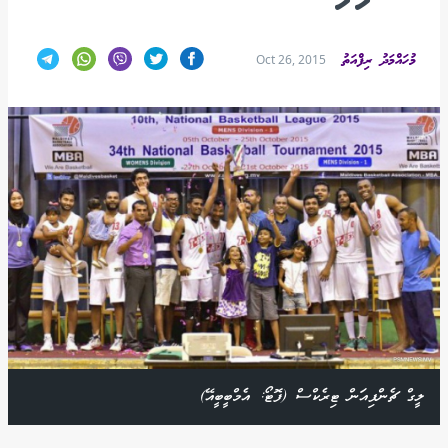
މުހައްމަދު ރިފްއަތު
Oct 26, 2015
ލީގް ޗެންޕިއަން ޓިރެކްސް (ފޮޓޯ: އެމްބީބީއޭ)