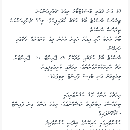
10 ވަނަ ޤައުމީ ބާސްކެޓްބޯޅަ ލީގުގެ ޗެމްޕިއަންކަން
ޓީރެކްސް ބާސްކެޓް ބޯލް ކުލަބް ހޯދައިފިއެވެ. ލީގުގެ ޗެންޕިއަންކަން
ޓީރެކްސް ބާސްކެޓް
ބޯލް ކުލަބް ހޯދީ އިއްޔެ ހަވީރު ކުޅުނު ލީގު ކަށަވަރުވާ މެޗްގައި
ހަރިކޭން
ބާސްކެޓް ބޯލް ކުލަބާއި ވާދަކޮށް 89 ޕޮއިންޓް، 71 ޕޮއިންޓުން
މެޗް ކާމިޔާބުކޮށްގެންނެވެ. މިމެޗާއި ކުރިމަތިލީއިރު،
މިދެޓީމަށް ވަނީ ބާވީސް ޕޮއިންޓް ލިބިފައެވެ.
މިމެޗްގެ އެންމެ މޮޅު ކުޅުންތެރިއަކީ
ޓީރެކްސްގެ އިބްރާހީމް ރަޝްވާންއެވެ. ލީގުގެ އެންމެ ގިނަ ޕޮއިންޓް
ސްކޯކޮށްފައިވާ
ކުޅުންތެރިއަކީ ހަރިކޭންގެ ބިދޭސީ ކުޅުންތެރިޔާ