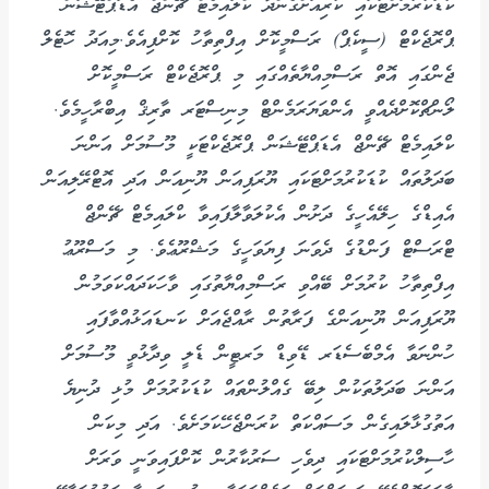
ކުޑަކުރުމަށްޓަކައި ކުރިއަށްގެންދާ ކްލައިމެޓް ޗޭންޖް އެޑަޕްޓޭޝަން
ޕްރޮޖެކްޓް (ސީކެޕް) ރަސްމީކޮށް އިފްތިތާހު ކޮށްފިއެވެ.މިއަދު ހޮޓެލް
ޖެންގައި އޮތް ރަސްމިއްޔާތެއްގައި މި ޕްރޮޖެކްޓް ރަސްމީކޮށް
ލޯންޗްކޮށްދެއްވީ އެންވަޔަރަމެންޓް މިނިސްޓަރ ތާރިޤް އިބްރާހީމެވެ.
ކްލައިމެޓް ޗޭންޖް އެޑަޕްޓޭޝަން ޕްރޮޖެކްޓަކީ މޫސުމަށް އަންނަ
ބަދަލުތައް ކުޑަކުރުމަށްޓަކައި ޔޫރަޕިއަން ޔޫނިއަން އަދި އޮޓްރޭލިއަން
އެއިޑްގެ ހިލޭއެހީގެ ދަށުން އެކުލަވާލާފައިވާ ކްލައިމެޓް ޗޭންޖް
ޓްރަސްޓް ފަންޑުގެ ދެވަނަ ފިޔަވަހީގެ މަޝްރޫޢެވެ. މި މަސްރޫޢު
އިފްތިތާހު ކުރުމަށް ބޭއްވި ރަސްމިއްޔާތުގައި ވާހަކަދައްކަވަމުން
ޔޫރަޕިއަން ޔޫނިއަންގެ ފަރާތުން ރާއްޖެއަށް ކަނޑައަޅުއްވާފައި
ހުންނަވާ އެމްބެސެޑަރ ޑޭވިޑް މަރޓީން ޑެލީ ވިދާޅުވީ މޫސުމަށް
އަންނަ ބަދަލުތަކުން ލިބޭ ގެއްލުންތައް ކުޑަކުރުމަށް މުޅި ދުނިޔެ
އަތުގުޅާލައިގެން މަސައްކަތް ކުރަންޖެހޭކަމަށެވެ. އަދި މިކަން
ހާސިލްކުރުމަށްޓަކައި ދިވެހި ސަރުކާރުން ކޮށްފައިވަނީ ވަރަށް