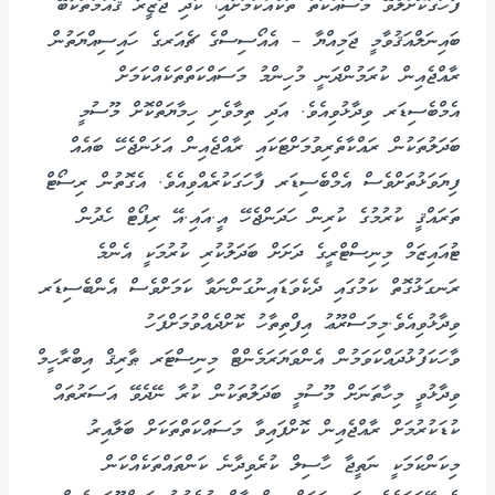
ފާހަގަކޮށްލެވޭ މަސައްކަތް ތަކެއްކަމަށާއި، ކުދި ޖަޒީރާ ޤައުމުތަކާބޭ
ބައިނަލްއަޤުވާމީ ޖަމިއްޔާ – އެއޯސިސްގެ ޗެއަރގެ ހައިސިއްޔަތުން
ރާއްޖެއިން ކުރަމުންދަނީ މުހިންމު މަސައްކަތްތަކެއްކަމަށް
އެމްބެސިޑަރ ވިދާޅުވިއެވެ. އަދި ތިމާވެށި ހިމާޔަތްކޮށް މޫސުމީ
ބަދަލުތަކުން ރައްކާތެރިވުމަށްޓަކައި ރާއްޖެއިން އަޅަންޖެހޭ ބައެއް
ފިޔަވަޅުތަށްވެސް އެމްބެސިޑަރ ފާހަގަކުރެއްވިއެވެ. އެގޮތުން ރިސޯޓް
ތަރައްޤީ ކުރުމުގެ ކުރިން ހަދަންޖެހޭ އީ.އައި.އޭ ރިޕޯޓް ހެދުން
ޓުއައިޒަމް މިނިސްޓްރީގެ ދަށަށް ބަދަލުކުރި ކުރުމަކީ އެންމެ
ރަނގަޅުގޮތް ކަމުގައި ދެކެވަޑައިނުގަންނަވާ ކަމަށްވެސް އެންބެސިޑަރ
ވިދާޅުވިއެވެ.މިމަސްރޫޢު އިފްތިތާހު ކޮށްދެއްވުމަށްފަހު
ވާހަކަފުޅުދައްކަވަމުން އެންވަޔަރަމެންޓް މިނިސްޓަރ ޠާރިޤް އިބްރާހީމް
ވިދާޅުވީ މިހާތަނަށް މޫސުމީ ބަދަލުތަކުން ކުރާ ނޭދެވޭ އަސަރުތައް
ކުޑަކުރުމަށް ރާއްޖެއިން ކޮށްފައިވާ މަސައްކަތްތަކަށް ބަލާއިރު
މިކަންކަމަކީ ނަތީޖާ ހާސިލް ކުރެވިދާނެ ކަންތައްތަކެއްކަން