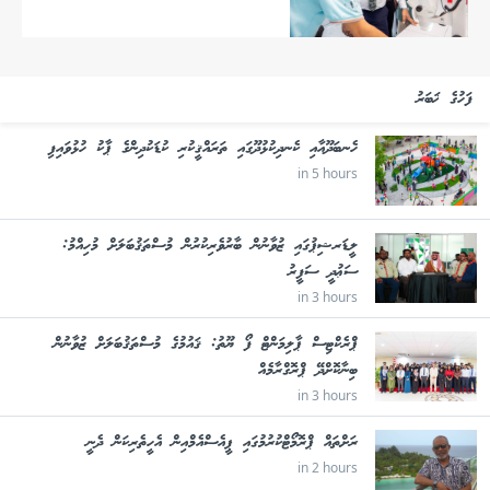
ފަހުގެ ޚަބަރު
ހެނބަދޫއާއި ކެނދިކުޅުދޫގައި ތަރައްޤީކުރި ކުޑަކުދިންގެ ޕާކު ހުޅުވައިފި
in 5 hours
ލީޑަރޝިޕުގައި ޒުވާނުން ބާރުވެރިކުރުން މުސްތަޤުބަލަށް މުހިއްމު:
ސަޢުދީ ސަފީރު
in 3 hours
ޕްރެކްޓިސް ޕާލިމަންޓް ފޯ ޔޫތު: ޤައުމުގެ މުސްތަޤުބަލަށް ޒުވާނުން
ބިނާކޮށްދޭ ޕްރޮގްރާމެއް
in 3 hours
ރަށްތައް ޕްރޮމޯޓްކުރުމުގައި ޕީއެސްއެމްއިން އެހީތެރިކަން ދެނީ
in 2 hours