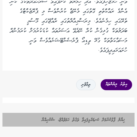
ވަނީ ހަމަޖެހިފައެވެ. އަދި ހިމާޔަތް ކޮށްފައިވާ ސަރަހައްދުތަކުގެ ކުނި
އެންމެ ރައްކާތެތި ގޮތުގައި މެނޭޖް ކުރުންވެސް މި ޕްރޮޖެކްޓްގެ
ތެރޭގައި ހިމެނެއެވެ. މިރަސްމިއްޔާތުގައި ރާއްޖޭގައި މޫސުމީ
ބަދަލުތަކާ ގުޅިގެން ކުރާ ނޭދެވޭ އަސަރުތައް ކުޑަކުރުމަށް ކުރަމުންދާ
މަސައްކަތްތަކާ ގުޅޭ ވީޑިއޯ ޕްރެސެންޓޭޝަނެއްވެސް ވަނީ
ހުށައަޅައިދީފައެވެ.
އިތުރު ލިޔުންތައް
ތިމާވެށި
ޚިޔާލު ފާޅުކުރުމަށް ކަނޑައެޅިފައިވާ ވަގުތު ހަމަވެއްޖެ، ޝުކުރިއްޔާ