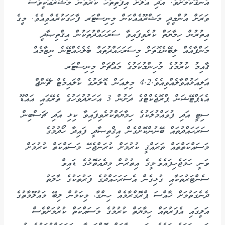
އެނގޭކަމަށެވެ. އަދި އަލަށް އިފްތިތާހް ކުރެވުނު މަޝްރޫޢަކީވެސް
ވަރަށް އުންމީދީ މަޝްރޫޢެއްކަން މިނިސްޓަރ ފާހަގަކުރެއްވިއެވެ. މީގެ
އިތުރުން ހިމާޔަތް ކުރެވިފައިވާ ސަރަހައްދުތަކުން އިޤްތިޞާދީ
މަންފާއެއް ލިބޭނެގޮތަށް މިސަރަހައްދުތައް ބެލެހެއްޓޭނެ ނިޒާމެއް
ޤާއިމު ކުރުމުގެ މުހިންމުކަމުގެ މައްޗަށް މިނިސްޓަރ
އަލިއަޅުއްވާލެއްވިއެވެ.4.2 މިލިއަން ޑޮލަރުގެ ކްލައިމެޓް ޗޭންޖް
އެޑަޕްޓޭޝަން ޕްރޮޖެކްޓްގެ ދަށުން 3 އަހަރުދުވަހުގެ ތެރޭގައި އައްޑޫ
ސިޓީ އަދި ފުވައްމުލަކުގެ ހިމާޔަތްކުރެވިފައިވާ ކިޅި އަދި ޗަސްބިން
ސަރަހައްދުތައް ބޭނުންކޮށްގެން އިޤްތިޞާދީ ފައިދާ ހޯދުމުގެ
މަސައްކަތްތައް ތަރައްޤީ ކުރުމަށް ކުރަންޖެހޭ މަސައްކަތް ކުރުމަށް
ވަނީ ހަމަޖެހިފައެވެ.މީގެ އިތުރުން މިދެއަތޮޅުގެ ޑައިވް
ސެންޓަރުތަކާއި ގުޅިގެން އެސަރަހައްދުގެ ފަރުތަކުގެ ހާލަތު
ދެނެގަތުމަށް ޚާއްސަ ޕްރޮގްރާމެއް ހިންގާ، މިކަމުން ލިބޭ މައުލޫމާތުގެ
އަލީގައި އެފަރުތައް ހިމާޔަތް ކުރުމުގެ މަސައްކަތް ކުރުމަށްވެސް