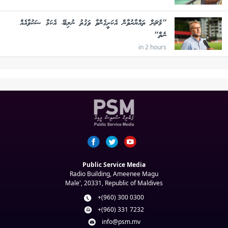
"މެޗަށް ތައްޔާރުވާން އެކަށީގެންވާ ވަގުތު ނުލިބޭ، އެކަމާ ޝަކުވާއެއް
ނެތް"
in 2 hours
Public Service Media
Radio Building, Ameenee Magu
Male', 20331, Republic of Maldives
+(960) 300 0300
+(960) 331 7232
info@psm.mv