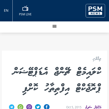
EN
PSM LIVE
ތިމާވެށި
ކްލައިމެޓް ޗޭންޖް އެޑަޕްޓޭޝަން
ޕްރޮޖެކްޓް އިފްތިތާހު ކޮށްފި
އަޙްމަދު ޝަފީޢު
Oct 5, 2015