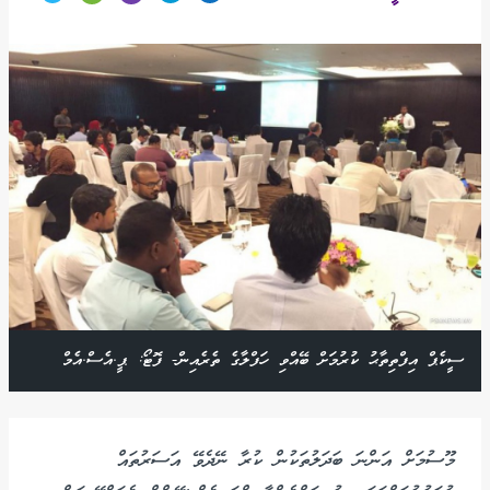
ސީކެޕް އިފްތިތާޙު ކުރުމަށް ބޭއްވި ހަފްލާގެ ތެރެއިން- ފޮޓޯ: ޕީ.އެސް.އެމް
މޫސުމަށް އަންނަ ބަދަލުތަކުން ކުރާ ނޭދެވޭ އަސަރުތައް