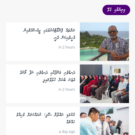
މިލިޔުމާއި ގުޅޭ
ރަށްތައް ޕްރޮމޯޓްކުރުމުގައި ޕީއެސްއެމްއިން
އެހީތެރިކަން ދެނީ
in 2 hours
ދަނޑުވެރި މަންފާއާއި ދަނޑުވެރި ނަފާ ލޯނުގެ
ދެވަނަ ބުރަށް ހުޅުވާލައިފި
in 2 hours
ރުކުމަޑި ނައްތާލާ ސޫފި: ނުރައްކަލަށް މުހިއްމު
ހައްލެއް
a day ago