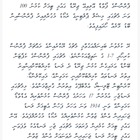
ފްރާންސްގެ ފޯވާޑް އޮލިވިއޭ ޖިރޫޑް ގައުމީ ޓީމަށް ކުޅުނު 100
ވަނަ މެޗުގައި މިޝެލް ޕްލެޓިނީގެ ރެކޯޑު މުގުރާލިއިރު ފްރާންސްއިން
ބޮޑު މޮޅެއް ހޯދައިފިއެވެ.
ރޭ ކުޅެވުނު ބައިނަލްއަގުވާމީ މެޗުގެ ޔޫކްރެއިންގެ މައްޗަށް ފްރާންސް
ކުރިހޯދީ 7-1 ގެ ނަތީޖާއަކުންނެވެ. މެޗުގައި ފްރާންސްގެ ކެޕްޓަން
ބޭންޑް އަޅައިގެން ކުޅުނު ޖިރޫޑް ދެ ލަނޑު ކާމިޔާބުކޮށްދިންއިރު
އިތުރު ލަނޑުތައް ކާމިޔާބުކޮށްދިނީ ކަމަވިންގާ، މައިކޮލެންކޯ،
ކޮރެންޓިން ޓޮލީސިޔޯ، އެމްބާޕޭގެ އިތުރުން ގްރީޒްމަންއެވެ. މިމެޗުގައި
ލަނޑުޖެހި އުމުރުން 17 އަހަރުގެ ފްރާންސް ކުޅުންތެރިޔާ އެޑްވާޑޯ
ކަމަވިންގާ ވަނީ 1914 ވަނަ އަހަރު ފަހުން އެޓީމަށް ލަނޑު
ޖަހައިދިން އެންމެ ޒުވާން ކުޅުންތެރިޔާގެ ރެކޯޑު މުގުރާލާފައެވެ. އޭނާ
ގައުމީ ޓީމަށް ކުޅެދިން ފުރަތަމަ މެޗުގައި ޖެހި ލަނޑާއެކު ވެފަވަނީ
ގައުމީ ޓީމަށް ލަނޑު ޖަހައިދިން ދެވަނައަށް އެންމެ ޒުވާން