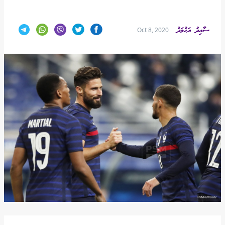
ސާއިދު އަޙުމަދު
Oct 8, 2020