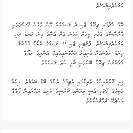
ކުޅުންތެރިޔާއަށެވެ.
ރޭގެ މެޗުގައި ޖިރޫޑް ޖެހި ދެ ލަނޑާއެކު އޭނާ ވެގެން ގޮސްފަވަނީ
ފްރާންސްގެ ގައުމީ ޓީމަށް ދެވަނަ އަށް އެންމެ ގިނަ ލަނޑު ޖެހި
ކުޅުންތެރިޔާއަށެވެ. ޕްލެޓިނީ ޖެހި 41 ލަނޑުގެ ރެކޯޑް މުގުރާލާ
ޖިރޫޑް ދެވަނައަށް އެރިއިރު އެއްވަނައިގައިވާ އޮންރީގެ ރެކޯޑް
މުގުރާލަން ޖިރޫޑް ބޭނުވަނީ ބާކީ ނުވަ ލަނޑެއެވެ.
މިއީ ޔޫކްރެއިންގެ ތާރީހުގައި އެޓީމުގެ އެންމެ ބޮޑު ބައްޔެވެ. މިހާރު
އެޓީމުގެ ކޯޗަކީ އެސީ މިލާނާއި ޗެލްސީގެ ކުރީގެ ޔޫކްރެއިން ފޯވާޑް
އަންދްރޭ ޗެވްޗެންކޯއެވެ.