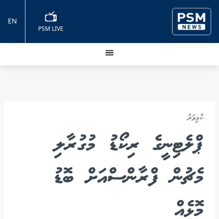
EN
PSM LIVE
ކުޅިވަރު
ޕްލެޓިނީގެ ރިކޯޑު މުގުރާލި
މެޗުން ފްރާންސްއަށް ބޮޑު
މޮޅެއް