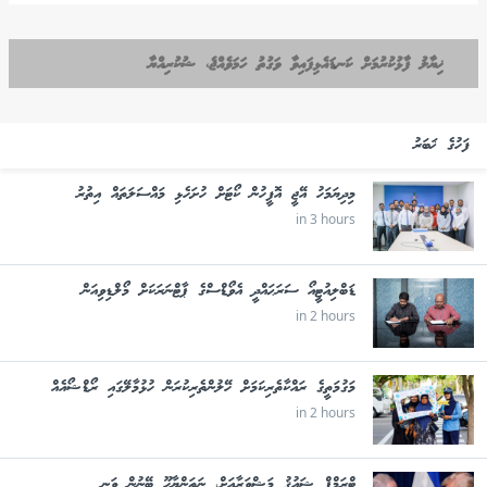
ޚިޔާލު ފާޅުކުރުމަށް ކަނޑައެޅިފައިވާ ވަގުތު ހަމަވެއްޖެ، ޝުކުރިއްޔާ
ފަހުގެ ޚަބަރު
މިދިޔަމަހު އޭޖީ އޮފީހުން ކޯޓަށް ހުށަހެޅި މައްސަލަތައް އިތުރު
in 3 hours
ޑަބްލިއުޓީއޯ ސަރަޙައްދީ އެވޯޑްސްގެ ޕާޓްނަރަކަށް މޯލްޑިވިއަން
in 2 hours
މަގުމަތީގެ ރައްކާތެރިކަމަށް ހޭލުންތެރިކުރަން ހުޅުމާލޭގައި ރޯޑްޝޯއެއް
in 2 hours
ޓްރަމްޕް ޝައުޤު މަޝްވަރާއަށް، ނަތަންޔާހޫ ބޭނުން ވަނީ