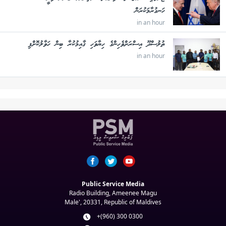
ހަނގުރާމަކުރަން
in an hour
ތުލުސްދޫ އިސްރަށްވެހިންގެ ހިޔާވަހި ޤާއިމުކުރާ ބިން ހަވާލުކޮށްފި
in an hour
Public Service Media
Radio Building, Ameenee Magu
Male', 20331, Republic of Maldives
+(960) 300 0300