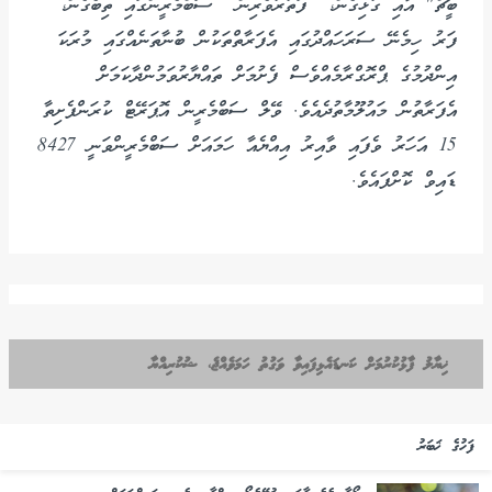
ބީޗް" އާއި ގުޅިގެން، ފަތުރުވެރިން ސަބްމެރީންގައި ތިބެގެން،
ފަރު ހިމެނޭ ސަރަހައްދުގައި އެފަރާތްތަކުން ބުނާތަނެއްގައި މުރަކަ
އިންދުމުގެ ޕްރޮގްރާމެއްވެސް ފެށުމަށް ތައްޔާރުވަމުންދާކަމަށް
އެފަރާތުން މައުލޫމާތުދެއެވެ. ވޭލް ސަބްމެރީން އޮޕަރޭޓް ކުރަންފެށިތާ
15 އަހަރު ވެފައި ވާއިރު އިއްޔެއާ ހަމައަށް ސަބްމެރީންވަނީ 8427
ޑައިވް ކޮށްފައެވެ.
ޚިޔާލު ފާޅުކުރުމަށް ކަނޑައެޅިފައިވާ ވަގުތު ހަމަވެއްޖެ، ޝުކުރިއްޔާ
ފަހުގެ ޚަބަރު