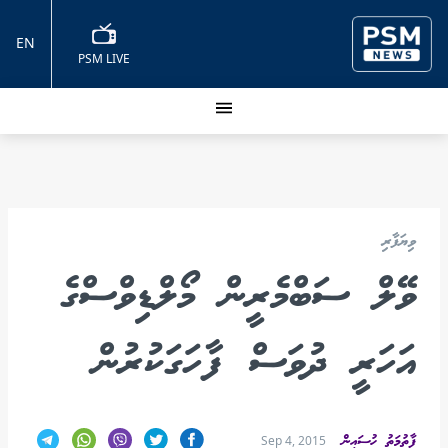
EN
PSM LIVE
ވިޔަފާރި
ވޭލް ސަބްމެރީން މޯލްޑިވްސްގެ
އަހަރީ ދުވަސް ފާހަގަކުރުން
ފާތުމަތު ހުސައިން
Sep 4, 2015