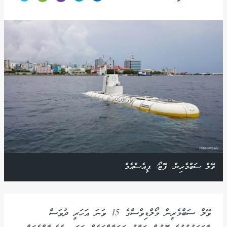
ވޭލް ސަބްމެރިން- ފޮޓޯ: ޕީއެސްއެމް
ވޭލް ސަބްމެރީން މޯލްޑިވްސްގެ 15 ވަނަ އަހަރީ ދުވަސް