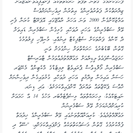
ފާހަގަކުރުމުގެ ގޮތުން ތަފާތު ހަރަކާތްތަކެއް ފަށައިފިއެވެ.ރާއްޖެއަށް
ޒިޔާރަތްކުރާ ފަތުރުވެރިންގެ އިތުރުން ދިވެހިންނަށްވެސް
އަމާޒުކޮށްގެން 2000 ވަނަ އަހަރު ރާއްޖޭގައި އޮޕަރޭޓް ކުރަން ފެށި
ވޭލް ސަބްމެރީންގެ އަހަރީ ދުވަހާއި ގުޅިގެން ސަބްމެރިން ޑައިވަށް
ދާ ކޮންމެ ފަރާތަކަށް ސެޓްފިކެޓް ދިނުމާއި، މުނިފޫހި ފިލުވުމުގެ
ގޮތުން، ބޮޑުބެރުގެ ހަރަކާތްތަށް ހިންގުމަށް ވަނީ
ހަމަޖައްސާފައެވެ.މީޑިޔާއަށް މައުލޫމާތުދެއްވަމުން ޓްއަރިސްޓް
ސަބްމެރިން މޯލްޑިވްސް ޕްރައިވެޓް ލިމިޓެޑްގެ މާކެޓިންގް މެނޭޖަރ
ހަސަން އައިމަން ވިދާޅުވީ އަހަރީ ދުވަހާއި ގުޅުވައިގެން ދިވެހިންނަށް
ޚާއްސަ ޕެކޭޖްތައް ތައާރަފް ކޮށްފައިވާކަމަށެވެ. އަދި ޑިނަރ
ނައިޓަކާއެކު، މިހަރަކާތްތައް މިސެޕްޓެމްބަރ މަހުގެ 14 އާ ހަމައަށް
ކުރިއަށްދާނެކަމަށް ވޭލް ސަބްމެރީނުން
މައުލޫމާތުދެއެވެ. ކުރިއަށްއޮތްތަނުގައި ވޭލް ސަބްމެރީންގެ ޚިދުމަތް
ފުޅާކުރުމުގެ ގޮތުން މަސައްކަތްތަކެއް ފަށާފައިވާކަމަށާއި، "ސޭވް ދި