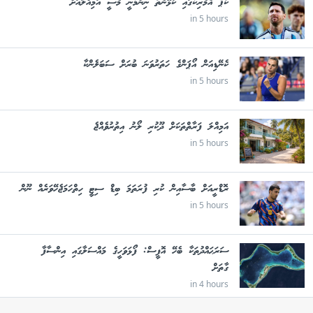
ކޯޕާ އެމެރިކާގައި ކުޅޭނެތޯ ނިންމާނީ މެސީ އަމިއްލައަށް
in 5 hours
ކެނޭޑިއަން އޯޕަންގެ ހަތަރުވަނަ ބުރަށް ސަބަލެންކާ
in 5 hours
އަމިއްލަ ފަރާތްތަކަށް ދޫކުރި ލޯނު އިތުރުވެއްޖެ
in 5 hours
ރޮޑްރީއަށް ބާސާއިން ކުރި ފުރަތަމަ ބިޑް ސިޓީ ހިތްހަމަޖެހޭވަރެއް ނޫން
in 5 hours
ސަރަޙައްދުތަކާ ބެހޭ އޮފީސް: ފޯޅަވަހީގެ މައްސަލާގައި އިންސާފާ
ގާތަށް
in 4 hours