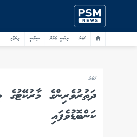
ޚަބަރު
ރިޔާސީ ބަޔާން
ސިޔާސީ
ވިޔަފާރި
ޚަބަރު
ދަތުރުވެރިންގެ މާރުކޭޓުގެ ވ
ކަންބޮޑުވެފައި