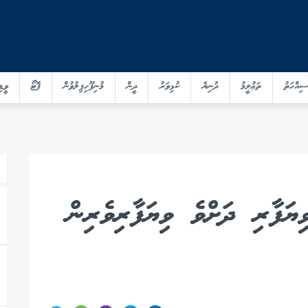
ސިއްހަތު
ތަޢުލީމު
ދުނިޔެ
ކުޅިވަރު
ދީން
މުނިފޫހިފިލުވުން
ފޮޓޯ
ވީޑި
ިޔަފާރި ދަށްވެ ވިޔަފާރިވެރިން