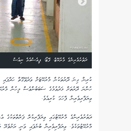
ދަތުރުވެރިންގެ މާރުކޭޓް. ފޮޓޯ: ޕީއެސްއެމް ނިއުސް
ކުރިން ގިނަ ދޮރުތަކުން މާރުކޭޓަށް ވަދެވޭގޮތް ހަދާފައި ވ
ހުންނަ ދޮރުތަށް މަދުވުމުގެ ސަބަބުންވެސް މީހުން މާރުކޭޓ
ވިޔަފާރިވެރިން ފާހަގަ ކުރިއެވެ.
ދަތުރުވެރިންގެ މާރުކޭޓުގައި ވިޔަފާރިކުރާ ފަރާތްތަކުގެ އެ
މާރުކޭޓުތަކެވެ. ވިޔަފާރިވެރިން ބުނެފައި ވަނީ ރަށުތެރޭ މ