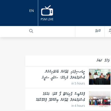
EN
PSM LIVE
އޯ
ކޮލަމް
ފަހުގެ ޚަބަރު
ލީޑަރޝިޕުގައި ޒުވާނުން ބާރުވެރިކުރުން
މުސްތަޤުބަލަށް މުހިއްމު: ސަޢުދީ ސަފީރު
in 5 hours
ޕްރެކްޓިސް ޕާލިމަންޓް ފޯ ޔޫތު: ޤައުމުގެ
މުސްތަޤުބަލަށް ޒުވާނުން ބިނާކޮށްދޭ ޕްރޮގްރާމެއް
in 4 hours