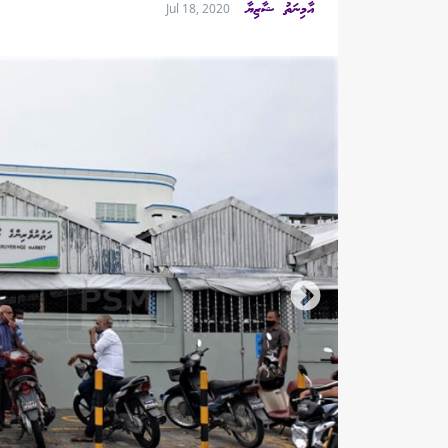
އާމިނަތު ޝާޒިޔާ
Jul 18, 2020