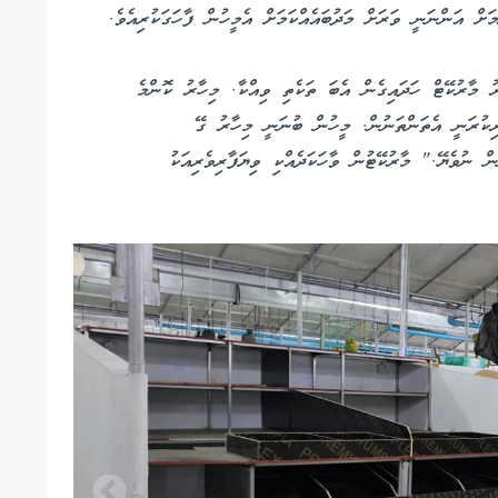
މަށް އަންނަނީ ވަރަށް މަދުބައެއްކަމަށް އެމީހުން ފާހަގަކުރިއެވެ.
 މާރުކޭޓް ހަދައިގެން އެބަ ތަކެތި ވިއްކާ. މިހާރު ކޮންމެ
ރިކުރަނީ އެތަންތަނުން. މީހުން ބުނަނީ މިހާރު ގޭ
 ނުވެޔޭ." މާރުކޭޓުން ވާހަކަދެއްކި ވިޔަފާރިވެރިއަކު