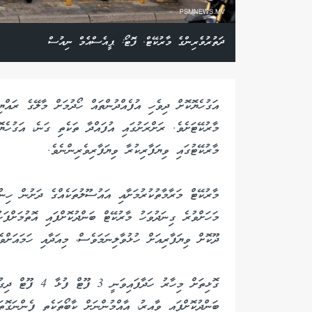
ދަތުރުވެރިންގެ މާރުކޭޓް. ފޮޓޯ: ޕީއެސްއެމް ނިއުސް
އަގުހެޔޮކޮށް ދިވެހި އުފެއްދުންތައް ހޯދުމަށް މާލޭގެ ރައް
މާރުކޭޓަށެވެ. ރަށްރަށުގައި އުފައްދާ ތަކެތި ގަނެ، އަގުހެޔ
މާރުކޭޓުގައި ވިޔަފާރިކުރާ ވިޔަފާރިވެރިންނެވެ.
ދޫކޮށް ވިޔަފާރިއަށް ހުޅުވާލިނަމަވެސް، މިއަދާއި ހަމައަށްވ
ބަންދުކޮށްފައި ވާއިރު، އާއްމުންނަށް ކާބޯތަކެތި ފެންނަގޮތ