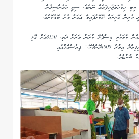
ު ތިބީ ހިތްހަމަޖެހިފައެއް ނޫނެވެ. ސިޓީ ކައުންސިލުން
ީ ކުރިން ގޮޅިތައް ދޫކޮށްފައިވާ އަގަށް ވުރެ ބޮޑުކޮށެވެ.
"3 ފޫޓު 4 ފޫޓު ގޮޅި މިހުރީ، މިހާރު މީހުންނަ ފެންނަހެން ކާތަކެތި ޑިސްޕްލޭ ކުރަން ވަރަށް ދަތި. 3150އަށް ގޮޅި
ދެނީ، އަދި ގޮޅީގެ 5ފޫޓަށްވުރެ މަތީގައި ތަކެތި ބަހައްޓައިފިއްޔާ އިތުރު 1000ދޭންޖެހޭ." ޕީއެސްއެމްއާއި
ކު ބުންޏެވެ.