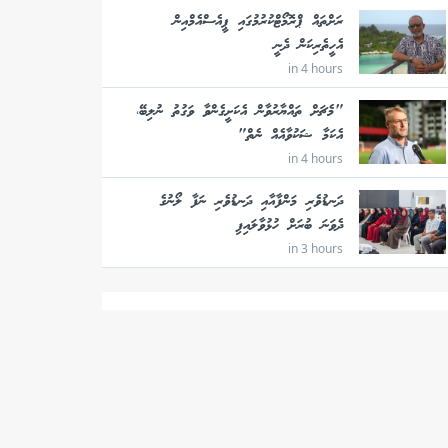
ރަށްތައް ޕްރޮމޯޓްކުރުމުގައި ޕީއެސްއެމްއިން
އެހީތެރިކަން ދެނީ
in 4 hours
"މެޗަށް ތައްޔާރުވާން އެކަށީގެންވާ ވަގުތު ނުލިބޭ،
އެކަމާ ޝަކުވާއެއް ނެތް"
in 4 hours
ދަނޑުވެރި މަންފާއާއި ދަނޑުވެރި ނަފާ ލޯނުގެ
ދެވަނަ ބުރަށް ހުޅުވާލައިފި
in 3 hours