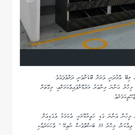
 ލިބޭ އާމުދަނީ ވަރަށް ބޮޑަށްވަނީ ދަށްވެފައެވެ.
ިހާރު ގަންނަ މިންވަރު މަދުކޮށްފައިވާކަމަށާއި، މިގޮތަށް
ޭތީކަމަށެވެ.
ނީ. އާއްމުކޮށް މީހުން އަންނަ ގަޑި ހަވީރުކޮޅަކީ، އެކަމަކު އެގަޑިއަށް
ބަންދުކުރަންޖެހޭ. ކުރިން 2ހަފްތާއިން 60 ބަސްތާ ކާށި ވިއްކަން، މިހާރު 10 ބަސްތާވެސް ނުވިކޭ." ވާހަކަދެއްކި