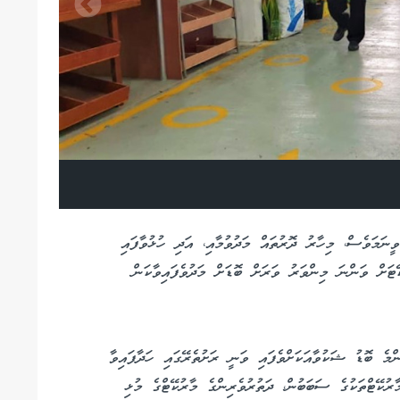
ީނަމަވެސް، މިހާރު ދޮރުތައް މަދުވުމާއި، އަދި ހުޅުވާފައި
ަށް ވަންނަ މިންވަރު ވަރަށް ބޮޑަށް މަދުވެފައިވާކަން
ންމެ ބޮޑު ޝަކުވާއަކަށްވެފައި ވަނީ ރަށުތެރޭގައި ހަދާފައިވާ
ާރުކޭޓްތަކުގެ ސަބަބުން، ދަތުރުވެރިންގެ މާރުކޭޓްގެ މުޅި