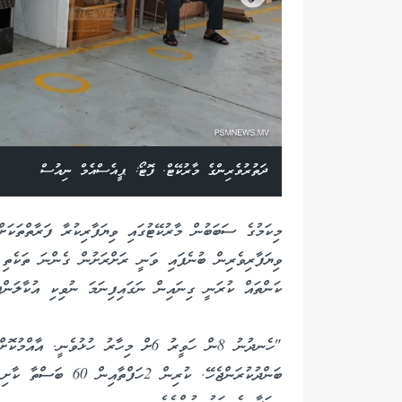
ދަތުރުވެރިންގެ މާރުކޭޓް. ފޮޓޯ: ޕީއެސްއެމް ނިއުސް
މިކަމުގެ ސަބަބުން މާރުކޭޓުގައި ވިޔަފާރިކުރާ ފަރާތްތަކަށް
ވިޔަފާރިވެރިން ބުނެފައި ވަނީ ރަށްރަށުން ގެންނަ ތަކެތި މ
ކަންތައް ކުރަނީ ގިނައިން ނަގައިފިނަމަ ނުވިކި އުކާލަންޖެހ
"ހެނދުނު 8ން ހަވީރު 6ށް މިހާރު ހުޅުވެ