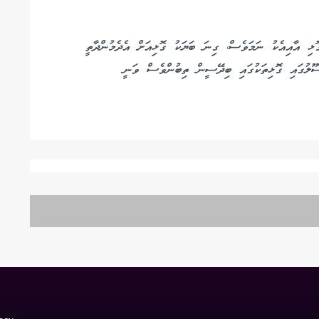
ރުކޭޓް އަލުން ހުޅުވަން ކުރިން ނިންމާފައި އޮތީ 117ގޮޅި އާއިއެކު ނަމަވެސް، ގިނަ ބަޔަކު ގޮޅިއަށް އެދެމުންދާތީ
ުސޫލުގައި ގޮޅިތަކުގައި ބިދޭސީން ތިބުންވެސް ވަނީ