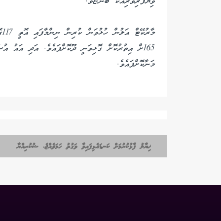
ވިޔަފާރިވެރިއަކު ބުންޏެވެ.
މާ
165ށް އިތުރުކޮށް ގޮޅިވަނީ ދޫކޮށްފައެވެ. އަދި އައު އ
މަނާކޮށްފައެވެ.
ޚިޔާލު ފާޅުކުރުމަށް ކަނޑައެޅިފައިވާ ވަގުތު ހަމަވެއްޖެ، ޝުކުރިއްޔާ