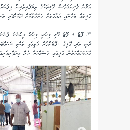
އަލުން ފެށިނަމަވެސް، ގޮޅިތަކުގެ ވިޔަފާރިވެރިން މިފަހަރ
ގޮޅިތައް ޒަމާނާއި އެއްގޮތަށް މަރާމާތުކޮށް ދޫކޮށްފައި ވަނ
ވާހަކަދައްކަމުން ގޮޅީގައި މަސައްކަތް ކުރާ ވިޔަފާރިވެރިއަ