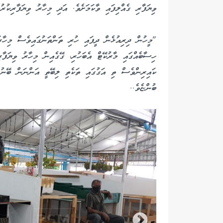
ވިޔަފާރި ގެއްލިފައި ވާކަމަށެވެ. އަދި މިހާރު ވިޔަފާރިކުރު
"މީހުން ދިރިއުޅެން ދީފައި ހުރި ތަންތަނުގައިވެސް މިހާރު
ހިސާބެއްގައި މާރުކޭޓް އެބަހުރި، ގޭގެއިން މިހާރު ވިޔަފާ
ކައިރިންވެސް ތި އަގުގައި ތަކެތި ލިބޭތީ އަންނަން ބޭނުން
ބުންޏެވެ..