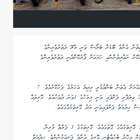
ޔިތުން އެންމެ ބޮޑަށް ބަރޯސާ ވަނީ މާލޭ ދަތުރުވެރިންގެ
ޮކޮށް ރައްޔިތުންނާއި ހަމައަށް ފޯރުކޮށްދެނީ ދަތުރުވެރިންގެ
މާރުކޭޓް މަރާމާތުކުރުމަށާއި އައުސޫލުތަކެއްގެ ދަށުން ހިންގުމަށް އެތަން ބަންދުކުރީ މިދިޔަ އަހަރުގެ ފަހުކޮޅުއެވެ. 7
މަހަށްވުރެ ގިނަދުވަހު މާރުކޭޓް ބަންދުކޮށްފައި އޮތުމަށްފަހު ވިޔަފާރި ފަށާފައި ވަނީ މިމަހުގެ 1ވަނަ ދުވަހުއެވެ. ގޮޅިތައް
ެސް ޚިދުމަތް ފަށާފައިވަނީ މަދު ގޮޅިތަކެއްގައެވެ.
ގޮޅިތަށް މިހާރު ހަދާފައިވަނީ 3 ފޫޓް ފުޅާ 4 ފޫޓް ދިގު ގޮޅިތަކެއްގެ ގޮތުގައެވެ. ގޮޅިތަކުގެ 3 ފަރާތް މުޅިން
ަށް މިހާރު ބެހެއްޓެނީ ގޮޅީގެ އެންމެ ފަޅިއަކުންނެވެ. ޚިދުމަތް