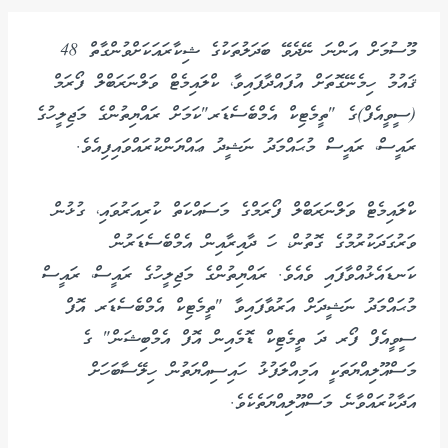
މޫސުމަށް އަންނަ ނޭދެވޭ ބަދަލުތަކުގެ ޝިކާރައަކަށްވުންގާތް 48
ޤައުމު ހިމެނޭގޮތަށް އުފައްދާފައިވާ، ކްލައިމެޓް ވަލްނަރަބްލް ފޯރަމް
(ސީވީއެފް)ގެ "ތީމެޓިކް އެމްބެސެޑަރ"ކަމަށް ރައްޔިތުންގެ މަޖިލީހުގެ
ރައީސް، ރައީސް މުޙައްމަދު ނަޝީދު ޢައްޔަންކުރައްވައިފިއެވެ.
ކްލައިމެޓް ވަލްނަރަބްލް ފޯރަމްގެ މަސައްކަތް ކުރިއަރުވައި، ގުޅުން
ވަރުގަދަކުރުމުގެ ގޮތުން، ހަ ދާއިރާއިން އެމްބެސެޑަރުން
ކަނޑައެޅުއްވާފައި ވެއެވެ. ރައްޔިތުންގެ މަޖިލީހުގެ ރައީސް، ރައީސް
މުޙައްމަދު ނަޝީދަށް އަރުވާފައިވާ "ތީމެޓިކް އެމްބެސެޑަރ އޮފް
ސީވީއެފް ފޯރ ދަ ތީމެޓިކް ޑޮމެއިން އޮފް އެމްބިޝަން" ގެ
މަސްއޫލިއްޔަތަކީ އަމިއްލަފުޅު ހައިސިއްޔަތުން ހިލޭސާބަހަށް
އަދާކުރައްވާނެ މަސްއޫލިއްޔަތެކެވެ.