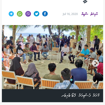
އާމިނަތު ޝާޒިޔާ
Jul 16, 2020
ކޮރަލް ފެސްޓިވަލް. ފޮޓޯ:ޓްވިޓަރ