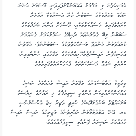
އެމަނިކުފާނު މި މަޤާމަށް ޢައްޔަނުކޮށްފައިވަނީ، މޫސުމަށް އަންނަ
ނޭދެވޭ ބަދަލުތަކުގެ ސަބަބުން ކުރާ އަސަރުތަކާ ދެކޮޅަށް
ކުރައްވާފައިވާ މަސައްކަތްތަކާއި، މޫސުމަށް އަންނަ ބަދަލުތަކުގެ
ސަބަބުން ލިބޭ ގެއްލުންތައް ދުނިޔޭގެ ސަމާލުކަމަށް ގެނައުމަށް
ކުރައްވަމުން ގެންދަވާ މަސައްކަތްތަކުގެ ސަބަބުންނެވެ. އެގޮތުން،
އެމަނިކުފާނު ރައީސުލްޖުމްހޫރިއްޔާކަމުގެ މަޤާމުގައި ހުންނެވިއިރު،
ކުރެއްވި ބައެއް މަސައްކަތްތައް ފާހަގަކުރައްވާފައިވެއެވެ.
ތީމެޓިކް އެމްބެސެޑަރުގެ މަޤާމަށް ރައީސް، މުޙައްމަދު ނަޝީދު
އައްޔަންކުރެއްވިކަން އެންގެވީ ސީވީއެފްގެ މި ދައުރުގެ ރިޔާސަތު
ބަލަހައްޓަވާ ބަންގްލަދޭޝްގެ ޚާރިޖީ ވަޒީރު ހިޒް އެކްސެލެންސީ
ޑރ. އޭ.ކޭ ޢަބްދުލްމޯމެން ރައްޔިތުންގެ މަޖިލީހުގެ ރައީސް، ރައީސް
މުޙައްމަދު ނަޝީދަށް ފޮނުއްވި ސިޓީފުޅެއްގައެވެ.