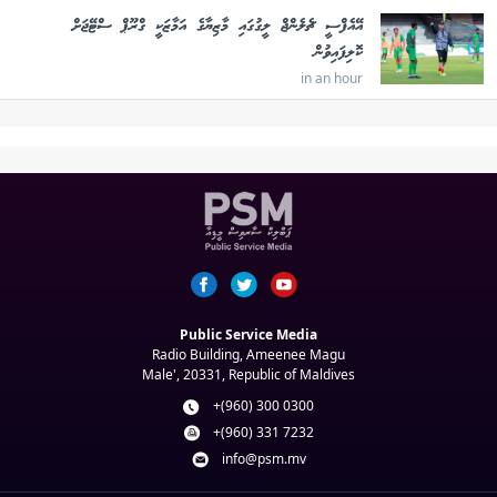
އޭއެފްސީ ޗެލެންޖް ލީގުގައި މާޒިޔާގެ އަމާޒަކީ ގްރޫޕް ސްޓޭޖަށް
ކޮލިފައިވުން
in an hour
Public Service Media
Radio Building, Ameenee Magu
Male', 20331, Republic of Maldives
+(960) 300 0300
+(960) 331 7232
info@psm.mv