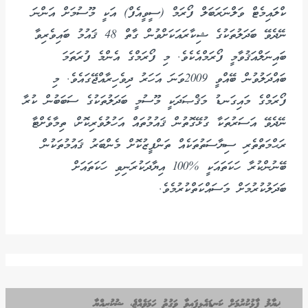
ކްލައިމެޓް ވަލްނަރަބަލް ފޯރަމް (ސީވީއެފް) އަކީ މޫސުމަށް އަންނަ
ނޭދެވޭ ބަދަލުތަކުގެ ޝިކާރައަކަށްވުން ގާތް 48 ޤައުމު ބައިވެރިވާ
ބައިނަލްއަޤުވާމީ ފޯރަމްއެކެވެ. މި ފޯރަމްގެ އެންމެ ފުރަތަމަ
ބައްދަލުވުން ބޭއްވީ 2009ވަނަ އަހަރު ދިވެހިރާއްޖޭގައެވެ. މި
ފޯރަމްގެ މައިގަނޑު މަޤްޞަދަކީ މޫސުމީ ބަދަލުތަކުގެ ސަބަބުން ކުރާ
ނޭދެވޭ އަސަރުތަކާ ގުޅޭގޮތުން ޤައުމުތައް އަހުލުވެރިކޮށް، ތިމާވެށްޓާ
ރަޙްމަތްތެރި ސިޔާސަތުތަކެއް ތަންފީޒުކޮށް މެންބަރު ޤައުމުތަކުން
ބޭނުންކުރާ ހަކަތައަކީ %100 އިޔާދަކުރަނިވި ހަކަތައަށް
ބަދަލުކުރުމަށް މަސައްކަތްކުރުމެވެ.
ޚިޔާލު ފާޅުކުރުމަށް ކަނޑައެޅިފައިވާ ވަގުތު ހަމަވެއްޖެ، ޝުކުރިއްޔާ