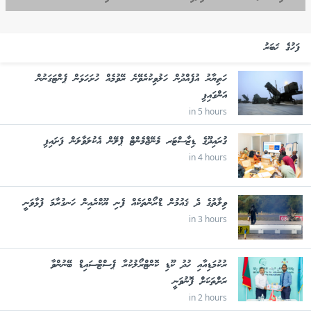
ފަހުގެ ޚަބަރު
ހަތިޔާރު އުފެއްދުން ހަލުވިކުރެވޭނެ ރޭވުމެއް ހުށަހަޅަން ޕެންޓަގަނުން
އަންގައިފި
in 5 hours
ގުރައިދޫގެ ޑިޒާސްޓަރ މެނޭޖްމެންޓް ޕްލޭން އެކުލަވާލަން ފަށައިފި
in 4 hours
ވިލާތުގެ ދެ ޤައުމުން ޑްރޯންތަކެއް ފެނި ޔޫކްރެއިން ހަނގުރާމަ ފުޅާވަނީ
in 3 hours
ރުކުމަޑިއާއި ހުދު ކޫޑި ކޮންޓްރޯލުކުރާ ޕެސްޓްސައިޑް ބޭނުންވާ
ރަށްތަކަށް ފޮނުވަނީ
in 2 hours