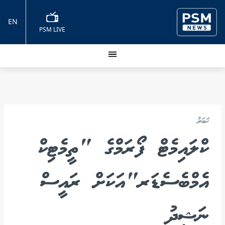
EN
PSM LIVE
ޚަބަރު
ކްލައިމެޓް ފޯރަމްގެ "ތީމެޓިކް
އެމްބެސެޑަރ"އަކަށް ރައީސް
ނަޝީދު