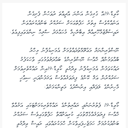
ކޯވިޑް-19އާ ގުޅިގެން އަންނަ އާދީއްތަ ދުވަހުން ފެށިގެން
އަނެއްކާވެސް އިތުރު ހަފްތާއަކަށް ސަރުކާރު ބަންދުކުރައްވަން
ރައީސުލްޖުމްހޫރިއްޔާ އިބްރާހީމް މުޙައްމަދު ޞާލިޙް ނިންމަވައިފިއެވެ.
ނޫސްވެރިންނަށް މަޢުލޫމާތުދެއްވުމަށް އެމަނިކުފާނު މިހާރު
ބާއްވަމުންދާ ޚާއްސަ ނޫސްވެރިންގެ ބައްދަލުވުމުގައި ވާހަކަފުޅު
ދައްކަވަމުން އެމަނިކުފާނު ވިދާޅުވީ ކޯވިޑް-19އިން ރައްކާތެރިވުމަށް
ސަރުކާރުން އަޅާ ކޮންމެ ފިޔަވަޅެއްވެސް އަޅަމުންދަނީ ޞިއްޚީ
މާހިރުނާގެ ލަފަޔާއި އިރުޝާދުގެ މަތީންކަމަށެވެ.
ކޯވިޑް-19 ފެތުރުނަނުދީ ރައްޔިތުންގެ ރައްކާތެރިކަމަށްޓަކައި އަޅުއްވާ
ޚާއްސަ ފިޔަވަޅެއްގެގޮތުގައި ކުރިއަށްއޮތް ހަފްތާގައިވެސް ސަރުކާރު
ބަންދުކުރުމަށް ހަމަޖެހިފައިވާކަން ހާމަކުރައްވައި ރައީސް ވިދާޅުވީ