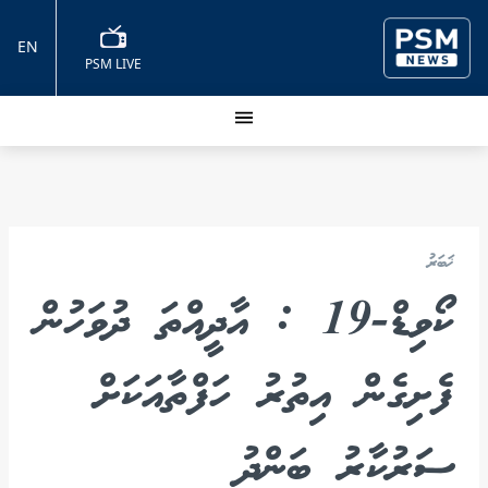
EN
PSM LIVE
ޚަބަރު
ކޯވިޑް-19 : އާދީއްތަ ދުވަހުން
ފެށިގެން އިތުރު ހަފްތާއަކަށް
ސަރުކާރު ބަންދު