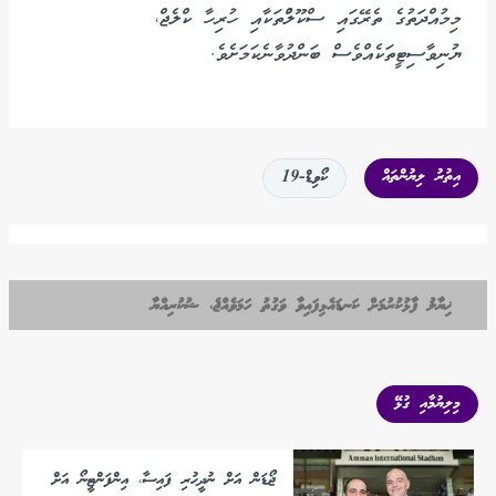
މިމުއްދަތުގެ ތެރޭގައި ސްކޫލުްތަކާއި ހުރިހާ ކްލެޖް،
ޔުނިވާސިޓީތަކެއްވެސް ބަންދުވާނެކަމަށެވެ.
އިތުރު ލިޔުންތައް
ކޯވިޑް-19
ޚިޔާލު ފާޅުކުރުމަށް ކަނޑައެޅިފައިވާ ވަގުތު ހަމަވެއްޖެ، ޝުކުރިއްޔާ
މިލިޔުމާއި ގުޅޭ
ޖޯޑަން އަށް ނުދީހުރި ފައިސާ، އިންފަންޓީނޯ އަށް