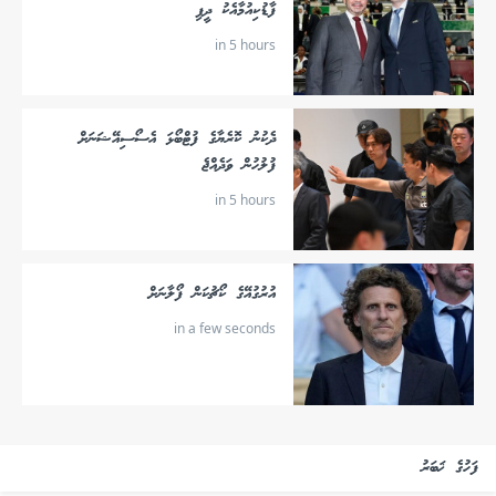
ފާޑުކިއުމާއެކު ދީފި
in 5 hours
ދެކުނު ކޮރެޔާގެ ފުޓްބޯޅަ އެސޯސިއޭޝަނަށް
ފުލުހުން ވަދެއްޖެ
in 5 hours
އުރުގުއޭގެ ކޯޗުކަން ފޯލާނަށް
in a few seconds
ފަހުގެ ޚަބަރު