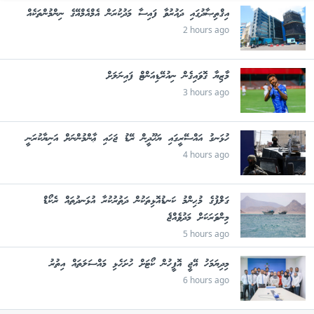
އިޤްތިޞާދުގައި ދައުރުވާ ފައިސާ މަދުކުރަން އެމްއެމްއޭގެ ނިންމުންތަކެއް
2 hours ago
މާޒިޔާ ގޮވައިގެން ނިއުރޭޑިއަންޓް ފައިނަލަށް
3 hours ago
ހުޅަނގު އައްސޭރީގައި ޔަހޫދީން ރޭޑު ޖަހައި ޢާންމުންނަށް އަނިޔާކުރަނީ
4 hours ago
ގަލްފުގެ މުޙިންމު ކަނޑުއޮޅިތަކުން ދަތުރުކުރާ އުޅަނދުތައް ރެކޯޑް
މިންވަރަކަށް މަދުވެއްޖެ
5 hours ago
މިދިޔަމަހު އޭޖީ އޮފީހުން ކޯޓަށް ހުށަހެޅި މައްސަލަތައް އިތުރު
6 hours ago