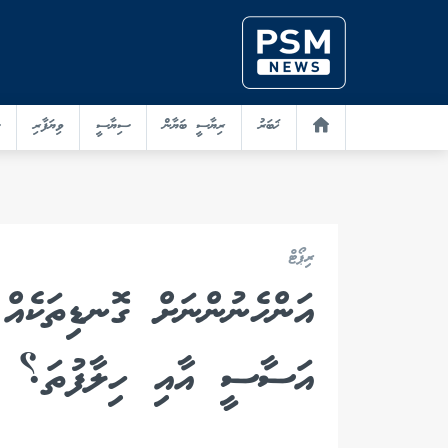
ޚަބަރު
ރިޔާސީ ބަޔާން
ސިޔާސީ
ވިޔަފާރި
ރިޕޯޓް
އަންހެނުންނަށް ގޮނޑިތަކެއް
އަސާސީ އާއި ހިލާފުތަ؟