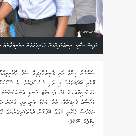
ރައީސް ޞާލިޙު އިނގުރައިދޫއަށް ވަޑައިގަތުމުން އެމަނިކުފާނަށް މ
ސަރުކާރު ހިންގާ މައި ޕާާޓީ،އެމްޑީޕީގެ ސާފު މެޖޯރިޓީއެއް
ބޮޑެތި ބަދަލުތަކެއް މި ވަނީ ގެނެސްފައެވެ. އެ ގާނޫނަށް
ކައުންސިލްތަކުން 33 ޕަސެންޓް ގޮނޑި އަން
ބަހުސެއް ފެށިފައެވެ. އެއް ބަޔަކު ވަނީ މިއީ ގާނޫނު އަސ
ހިލާފެއް ނޫނެވެ.