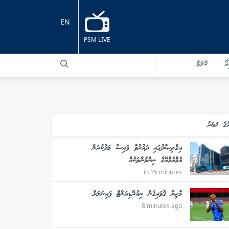
EN
PSM LIVE
އޯ
ކޮލަމް
ުގެ ޚަބަރު
އިޤްތިޞާދުގައި ދައުރުވާ ފައިސާ މަދުކުރަން
އެމްއެމްއޭގެ ނިންމުންތަކެއް
in 15 minutes
މާޒިޔާ ގޮވައިގެން ނިއުރޭޑިއަންޓް ފައިނަލަށް
8 minutes ago