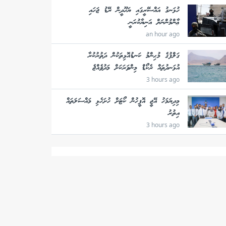
ހުޅަނގު އައްސޭރީގައި ޔަހޫދީން ރޭޑު ޖަހައި
ޢާންމުންނަށް އަނިޔާކުރަނީ
an hour ago
ގަލްފުގެ މުޙިންމު ކަނޑުއޮޅިތަކުން ދަތުރުކުރާ
އުޅަނދުތައް ރެކޯޑް މިންވަރަކަށް މަދުވެއްޖެ
3 hours ago
މިދިޔަމަހު އޭޖީ އޮފީހުން ކޯޓަށް ހުށަހެޅި މައްސަލަތައް
އިތުރު
3 hours ago