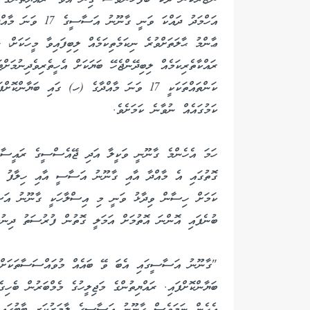
އަހްމަދު ދައްކަ ވަ
ޢާންމު ޙާލަތަށްވުރެ ނިކަމެތިކަމެއް ލިބިފައިވާ މީހަކަށް،
ރައްކާތެރިކަމެއް ލިބިދޭންޖެހޭ ބަޔަކަށް އެހީތެރިވެދިނުމަށް
ކަންތައްތަކަކީ 17 ވަނަ މާއްދާގެ (ހ) ގައި ބަޔާންކޮށްފައިވާ ފަދަ ތަފާތުކުރުމެއް
ކަމުގައެއް ނުވާނެ ކަމަށެވެ.
ހަމަ އެހެންމެ ގާނޫނީ ވަކީލާ އަދި ޖޭއެސްސީގެ ރައީސާ 
ގޮތުގައި އެ މާއްދާ އާއި ގާނޫނު އަސާސީ އާއި ހިލާފު ކ
ކަމަށް ހިސާން ވިދާޅު ވަނީ މި އިސްލާހަކީ ގާނޫނު އަސާ
ބުނެފައި އޮންނަ އޮތުމަށް އަމަލީ ގޮތުން ފުރުސަތު ދިނުމ
"ގާނޫނު އަސާސީގައި އެބަ ވޭ ބައެއް މުވައްސަސާތަކަށް މ
ބަޔާންކޮށްފައި. ރައްޔިތުންގެ މަޖިލީހުގެ މެމްބަރުން ބެހ
އެހެން ނަމަވެސް ގާނޫނު އަސާސީގެ ލާމަރުކަޒީ ބާބުގައި 