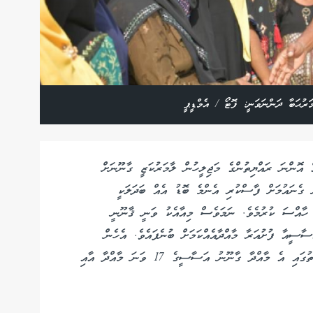
ަރުޙަބާ ދަންނަވަނީ: ފޮޓޯ / އެމްޑީޕީ
 އޮންނަ ރައްޔިތުންގެ މަޖިލީހުން ލާމަރުކަޒީ ގާނޫނަށް
 ގެނައުމަށް ފާސްކުރި އެންމެ ބޮޑު އެއް ބަދަލަކީ
ހެނުންނަށް ހާއްސަ ކުރުމެވެ. ނަމަވެސް މިއާއެކު ވަނީ ޤާނޫނީ
ާސީއާ ފުށުއަރާ މާއްދާއެއްކަމަށް ބުނެފައެވެ. އެހެން
ނަމަވެސް ގާނޫނީ ބައެއް ބޭފުޅުން ދެކެވަޑައިގަންނަވާ ގޮތުގައި އެ މާއްދާ ގާނޫނު އަސާސީގެ 17 ވަނަ މާއްދާ އާއި