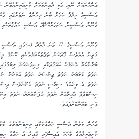
އަންހެނަކަށް ނޫނީ ވަކި ދާއިރާތަކަށް ކުރިމަތިނުލެވޭނެ ކ
ގާނޫނު އަސާސީން ކަށަވަރުކޮށްދޭ އަސާސީ ހައްގުތަކާއި މ
ގާނޫނު އަސާސީގެ 17 ވަނަ މާއްދާ (ހ)ގައި 
މަތީން އެއްވެސް ގޮތަކުން ތަފާތުކުރުމެއްނެތި ކޮންމެ މީ
ބަޔާންކުރާ އެެންމެހާ ޙައްޤުތަކާއި މިނިވަންކަން ލިބުމުގައ
ނުވަތަ ކުލަޔަށް، ނުވަތަ ޖިންސަށް، ނުވަތަ ޢުމުރަށް، ނުވ
ނުވަތަ އެ މީހެއްގެ ސިޔާސީ ނުވަތަ އެނޫންވެސް ވިސްނުމަ
ނިސްބަތްވާ ޢާއިލާއަށް ނުވަތަ އުފަންރަށަށް، ނުވަތަ މިނޫ
ވަނީ ބަޔާންކޮށްފައެވެ.
އެހެން ކަމުން އަސާސީ ހައްގުތަކާއި މިނިވަންކަމުގެ ބާބުގަ
ކުރިމަތިލުމުގެ ވާހަކަ އައިސްފައި ވާއިރު އެ ހައްގު ލިބި