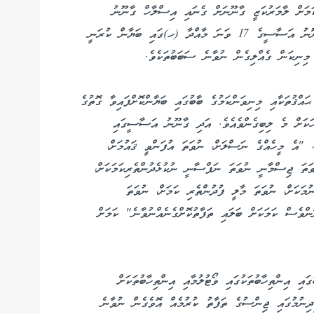
ަމަށް ލާމަރުކަޒީ ގާނޫނަށް ގެނައި އިސްލާހް ގާނޫނު
އަސާސީއާ ހިލާފު ކަމަށް ބުނާ މީހުންގެ ނަޒަރުގައި ގާނޫނު އަސާސީގެ 17 ވަނަ މާއްދާ (ހ)ގައި ބަޔާން ކުރަނީ
ިނިކަން ގެއްލިގެން ނުވާނެ ސަބަބުތަކެވެ.
އަސާސީ ޙައްޤުތަކާއި މިނިވަންކަމުގެ ބާބުގައި ބަޔާންކޮށްފައިވާ ގޮތުގެ
ހަކަށް މެ ލިބިގެންވެއެވެ. އަދި ގާނޫނު އަސާސީގައި
ި، "އެ މީހެއްގެ ނަސްލަށް، ނުވަތަ އުފަންވީ ޤައުމަށް،
ަތަ ޖިސްމާނީ ނުވަތަ ނަފްސާނީ ނުކުޅެދުންތެރިކަމަކަށް،
ކަށް، ނުވަތަ މާލީ ފުދުންތެރި ކަމަށް، ނުވަތަ
ންވެސް ކަމަކަށް ބަލައި ތަފާތުކޮށްގެނެއްނުވާނެ" ކަމަށް
އި އިންތިހާބުތަކުގައި ވޯޓުލުމާއި އިންތިހާބުތަކަށް
ދިނުމުގައި ޖިންސުގެ ތަފާތު ކުރުމެއް އޮވެގެން ނުވާނެ