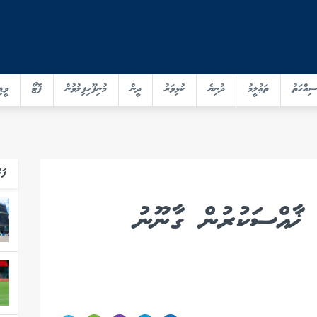
ސިއްހަތު
ތަޢުލީމު
ދުނިޔެ
ކުޅިވަރު
ދީން
މުނިފޫހިފިލުވުން
ފޮޓޯ
ވީޑި
ފަހ
 ޚާއްސަކުރުން ގާނޫނު