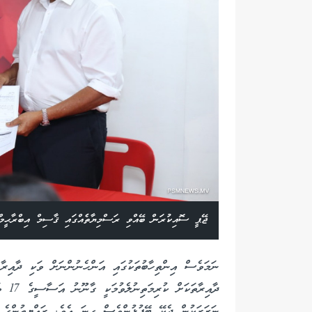
ޖޭޕީ ސޮއިކުރަން ބޭއްވި ރަސްމިޔާތެއްގައި ޤާސިމް އިބްރާޙީމް
ނަމަވެސް އިންތިހާބުތަކުގައި އަންހެނުންނަށް ވަކި ދާއިރާ
ދާއިރ
ނަޒަރަކުން ދެކޭ ބޭފުޅުންވެސް ގިނަ އެވެ. ރައްޔިތުންގެ 