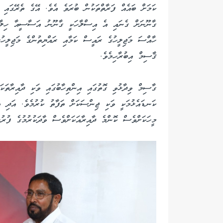
ކަމަށް ބައެއް ފަރާތްތަކުން ބުރަވެ އެވެ. އޭގެ ތެރޭގައި
ގާނޫނަށް ގެނައި އެ އިސްލާހަކީ ގާނޫނު އަސާސީއާ ހިލާފު 
ހާއްސަ މަޖިލީހުގެ ރައީސް ކަމާއި ރައްޔިތުންގެ މަޖިލީހުގ
ޤާސިމް އިބުރާހިމެވެ.
ގާސިމް ވިދާޅުވި ގޮތުގައި އިންތިހާބުގައި ވަކި ދާއިރާތަކ
ކަނޑައެޅުމަކީ ވަކި ޖިންސަކަށް ތަފާތު ކުރުމެވެ. އަދި 
މީހަކަށްވެސް ކޮންމެ ދާއިރާއަކަށްވެސް ވާދަކުރުމުގެ ފުރ