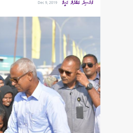
މުރުޝިދު ޢަބްދުލް ޙަކީމް
Dec 9, 2019