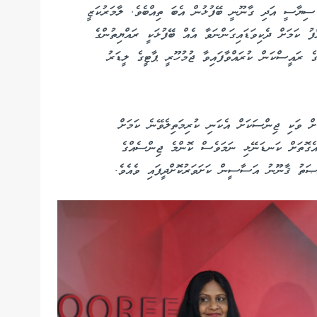
 ސިޔާސީ އަދި ގާނޫނީ ބޭފުޅުން އެބަ ތިއްބެވެ. ލާމަރުކަޒީ
ކަމަށް ދެކިވަޑައިގަންނަވާ އެއް ބޭފުޅަކީ ރައްޔިތުންގެ
ެ ރައީސްކަން ކުރައްވާފައިވާ ޖުމުހޫރީ ޕާޓީގެ ލީޑަރު
ަށް ވަކި ޖިންސަކަށް އެކަނި ކުރިމަތިލެވޭނެ ކަމަށް
އެގޮތަށް ކަނޑަނޭޅި ނަމަވެސް ކޮންމެ ޖިންސެއްގެ
ުޞަތު ޤާނޫނު އަސާސީން ކަށަވަރުކޮށްދީފައި ވެއެވެ.