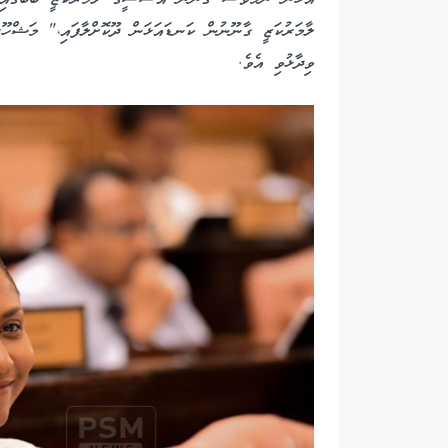
ލާމަރުކަޒީ ގާނޫނުން ކަނޑައަޅަން ދޫކޮށްލާފައި،" މަޝްހ
ވިދާޅުވި އެވެ.