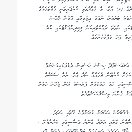
ނީ ގާނޫނު އަސާސީގެ 17 ވަނަ މާއްދާގެ (ށ) އެވެ. އެ މާއްދާގައި ބުނެފައިވަނީ މުޖްތަމަޢުގެ
 ނުވަތަ ބަޔަކަށް، ނުވަތަ އިޖްތިމާޢީ ގޮތުން ޚާއްޞަ
ޓަކައި، ނުވަތަ ރައްކާތެރިކަން ލިބިދިނުމަށްޓަކައި ކުރާ
އަލްއުސްތާޛާ ހިސާން ހުސެއިން ދެކެވަޑައިގަންނަވާ
ަމަށް ބުނެވޭނެ ޖާގައެއް ނުދެ އެވެ. އެއް ސަބަބެއް
ސީގައި ހަމަ ހަމަކަމަށް ފުރުސަތު ދޭން ޖެހޭނެ ކަމަށް
ަށް ގެންނަ އިސްލާހަކަށްވުމެވެ.
ެމްބަރުން އައްޔަން ކުރަންވާނެ ގޮތާއި އަދަދު
ިގެންވާނެ ގޮތާއި އަދަދު ގާނޫނު އަސާސީގައި ބަޔާންކުރޭ .
ނޯވޭ އަދަދެއް ކަނޑައަޅާ ބަޔާންކޮށްފައި، އެކަން އޮތީ