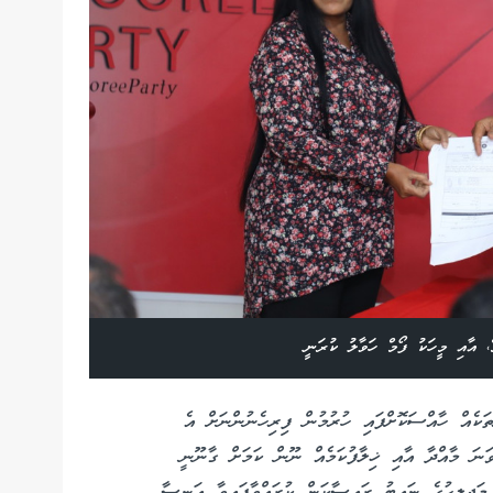
، އާއި މީހަކު ފޯމް ހަވާލު ކުރަނީ
ތަކެއް ހާއްސަކޮށްފައި ހުރުމުން ފިރިހެނުންނަށް އެ
ާތަކަށް ކުރިމަތިނުލެވުމަކީ ގާނޫނު އަސާސީގެ 17 ވަނަ މާއްދާ އާއި ޚިލާފުކަމެއް ނޫން ކަމަށް ގާނޫނީ
މަޖިލީހުގެ ނައިބު ރައީސާކަން ކުރައްވާފައިވާ އަނީސާ