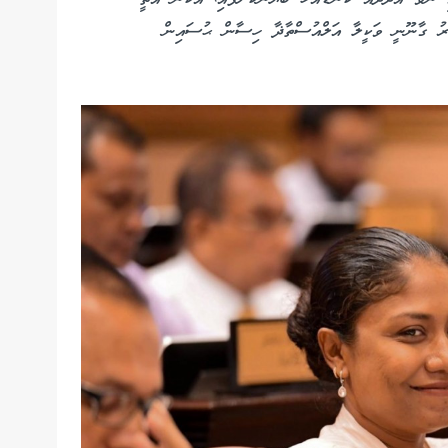
ޫރު ގާނޫނީ ވަކީލާ އަލްއުސްތާޛާ ހިސާން ޙުސައިން