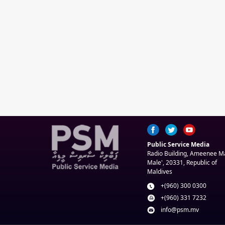
Public Service Media
Radio Building, Ameenee 
Male', 20331, Republic of
Maldives
+(960) 300 0300
+(960) 331 7232
info@psm.mv