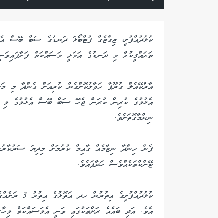
ކުޅުދުއްފުށީ، ޒިގްޒެގް ފުޓްބޯޅަ ދަނޑުގެ ސަބް ބޭސް އެޅ
ތަރައްޤީކުރާ މި ދަނޑުގެ އަމަލީ މަސައްކަތް ފަށާފައިވަނީ 
ނިންމާގޮތަށެވެ.
ފެން ހިންދާ ނިޒާމެއް ގާއިމް ކުރުމަށް މިދިޔަ ސަރުކާރު
ޓޭންކްތަކެއްވެސް ހަދާފައެވެ.
ކުޅުދުއްފުށީގެ
އެވެ. އަދި ބައެއް ރަށްތަކުގައި ވަނީ އެމަސައްކަތް މިހާރ