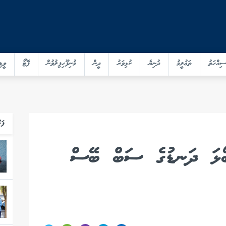
ސިއްހަތު
ތަޢުލީމު
ދުނިޔެ
ކުޅިވަރު
ދީން
މުނިފޫހިފިލުވުން
ފޮޓޯ
ވީޑި
ފަހ
ޓްބޯޅަ ދަނޑުގެ ސަބް ބޭސް