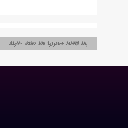
ޚިޔާލު ފާޅުކުރުމަށް ކަނޑައެޅިފައިވާ ވަގުތު ހަމަވެއްޖެ، ޝުކުރިއްޔާ