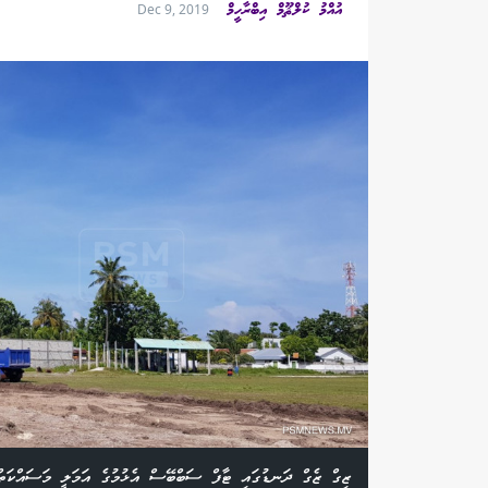
އުއްމު ކުލްޘޫމް އިބްރާހީމް
Dec 9, 2019
ޒިގް ޒެގް ދަނޑުގައި ޓާފް ސަބްބޭސް އެޅުމުގެ އަމަލީ މަސައްކަތް