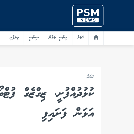
ޚަބަރު
ރިޔާސީ ބަޔާން
ސިޔާސީ
ވިޔަފާރި
ޚަބަރު
ކުޅުދުއްފުށީ، ޒިގްޒެގް ފު
އަޅަން ފަށައިފި