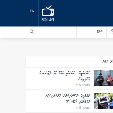
EN
PSM LIVE
އޯ
ކޮލަމް
ުގެ ޚަބަރު
ޑަބްލިއުޓީއޯ ސަރަޙައްދީ އެވޯޑްސްގެ ޕާޓްނަރަކަށް
މޯލްޑިވިއަން
in 5 hours
މަގުމަތީގެ ރައްކާތެރިކަމަށް ހޭލުންތެރިކުރަން
ހުޅުމާލޭގައި ރޯޑްޝޯއެއް
in 5 hours