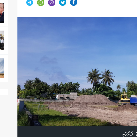
 ފަށާފައި