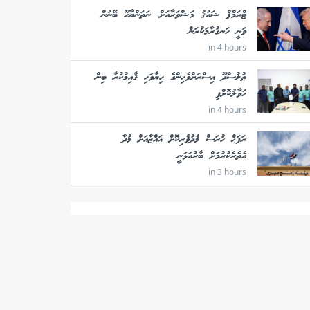
ޓްރަމްޕް ޝައުޤު މަޝްވަރާއަށް، ނަތަންޔާހޫ ބޭނުން
ވަނީ ހަނގުރާމަކުރަން
in 4 hours
ތުލުސްދޫ އިސްރަށްވެހިންގެ ހިޔާވަހި ޤާއިމުކުރާ ބިން
ހަވާލުކޮށްފި
in 4 hours
ރަފަޙް ހުރަސް މެދުވެރިކޮށް ޣައްޒާއަށް މުދާ
އެތެރެކުރުމަށް ބާރުއަޅަނީ
in 3 hours