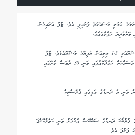
ުމުގެ އަމަލީ މަސައްކަތް ފަށައިފި އެވެ. ޓާފް އަޅައިގެން
ވޭތުވެދިޔަ ހަފްތާގައެވެ.
އާރްކޭއެލް ގުރޫޕާ ހަވާލުކޮށްގެން ކުރިއަށް ގެންދާ މި މަޝްރޫޢަކީ 1.3 މިލިއަން ރުފިޔާގެ މަޝްރޫޢެކެވެ. ޓާފް
އެޅުމުގެ ކުރިން ކުރަން ޖެހޭ ސަބް ބޭސް އެޅުމުގެ މި މަސައްކަތް ހަވާލުކޮއްފައި ވަނީ 30 ދުވަސް ތެރޭގައި
ން ވަނީ އެ ދަނޑުގެ އަޑީގައި ޕްލާސްޓިކް
 އިތުރުން ހދ އަތޮޅުގެ އިތުރު 3 ރަށެއްގެ ފުޓްބޯޅަ ދަނޑުގެ ސަބްބޭސް އެޅުމަށް ވަނީ ޙަވާލުކޮށްފަ
ު ފަށާފަ އެވެ.