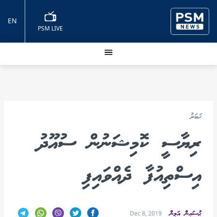
EN
PSM LIVE
ޚަބަރު
ރިޔާސީ ކޮމިޝަނުން ސުއޫދު
އިސްތިއުފާ ދެއްވައިފި
ޙުސައިން އަމީން
Dec 8, 2019