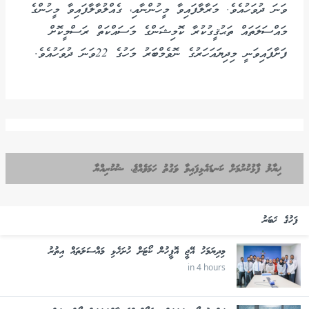
ވަނަ ދުވަހުއެވެ. މަރާލާފައިވާ މީހުންނާއި، ގެއްލުވާލާފައިވާ މީހުންގެ
މައްސަލަތައް ތަޙުޤީގުކުރާ ކޮމިޝަންގެ މަސައްކަތް ރަސްމީކޮށް
ފަށާފައިވަނީ މިދިޔައަހަރުގެ ނޮވެމްބަރު މަހުގެ 22ވަނަ ދުވަހުއެވެ.
ޚިޔާލު ފާޅުކުރުމަށް ކަނޑައެޅިފައިވާ ވަގުތު ހަމަވެއްޖެ، ޝުކުރިއްޔާ
ފަހުގެ ޚަބަރު
މިދިޔަމަހު އޭޖީ އޮފީހުން ކޯޓަށް ހުށަހެޅި މައްސަލަތައް އިތުރު
in 4 hours