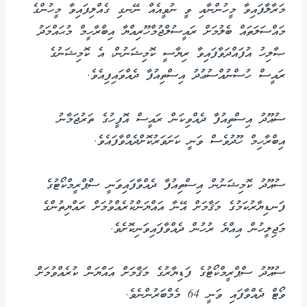
މަރާލާފައިވާ މީހުންނާއި ވީ ނުވީއެއް ނޭނގި ގެއްލިފައިވާ މީހުންގެ
މައްސަލަތައް ބެލުމަށް ރައީސުލްޖުމްހޫރިއްޔާ އިބްރާހީމް މުޙައްމަދު
ޞާލިހު އުފައްދަވާފައިވާ ރިޔާސީ ކޮމިޝަނުން، އެ ކޮމިޝަނުގެ
ރައީސް ހުސްނުއްސުޢުދު އިސްތިއުފާ ދެއްވައިފިއެވެ.
ސުއޫދު އިސްތިއުފާ ދެއްވިކަން ރައީސް އޮފީހުގެ ތަރުޖަމާނު
އިބްރާހިމް ހޫދުވެސް ވަނީ ކަށަވަރުކޮށްދެއްވާފައެވެ.
ސުއޫދު ކޮމިޝަނުން އިސްތިއުފާ ދެއްވާފައިވަނީ ސްޕްރީމްކޯޓުގެ
ފަނޑިޔާރުކަމުގެ މަޤާމަށް އޭނާ އައްޔަންކުރެއްވުމަށް ރައްޔިތުންގެ
މަޖިލީހުން އިއްޔެ ރުހުން ދެއްވާފައިވަނިކޮށެވެ.
ސުއޫދު ސްޕްރީމްކޯޓުގެ ފަޑިޔާރުގެ މަޤާމަށް އައްޔަން ކުރެއްވުމަށް
ވޯޓް ދެއްވާފައި ވަނީ 64 މެމްބަރުންނެވެ.