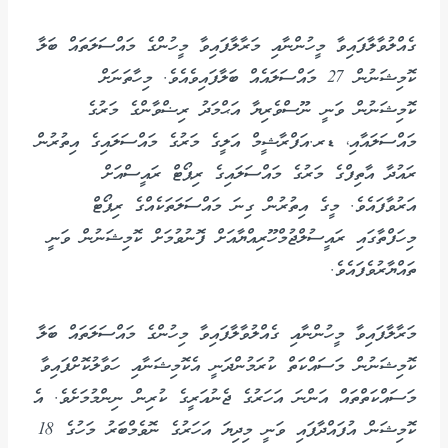
ގެއްލުވާލާފައިވާ މީހުންނާއި މަރާލާފައިވާ މީހުންގެ މައްސަލަތައް ބަލާ
ކޮމިޝަނުން 27 މައްސަލައެއް ބަލާފައިވެއެވެ. މިހާތަނަށް
ކޮމިޝަނުން ވަނީ ނޫސްވެރިޔާ އަޙްމަދު ރިޟްވާންގެ މަރުގެ
މައްސަލައާއި، ޑރ.އަފްރާޝީމް އަލީގެ މަރުގެ މައްސަލައިގެ އިތުރުން
ރައުދާ އާތިފްގެ މަރުގެ މައްސަލައިގެ ރިޕޯޓް ރައީސްއަށް
އަރުވާފައެވެ. މީގެ އިތުރުން ގިނަ މައްސަލަތަކެއްގެ ރިޕޯޓް
މިހަފްތާގައި ރައީސުލްޖުމްހޫރިއްޔާއަށް ފޮނުވުމަށް ކޮމިޝަނުން ވަނީ
ތައްޔާރުވެފައެވެ.
މަރާލާފައިވާ މީހުންނާއި ގެއްލުވާލާފައިވާ މިހުންގެ މައްސަލަތައް ބަލާ
ކޮމިޝަނުން މަސައްކަތް ކުރަމުންދަނީ އެކޮމިޝަނާއި ހަވާލުކޮށްފައިވާ
މަސައްކަތްތައް އަންނަ އަހަރުގެ ޖެނުއަރީގެ ކުރިން ނިންމުމަށެވެ. އެ
ކޮމިޝަން އުފައްދާފައި ވަނީ މިދިޔަ އަހަރުގެ ނޮވެމްބަރު މަހުގެ 18