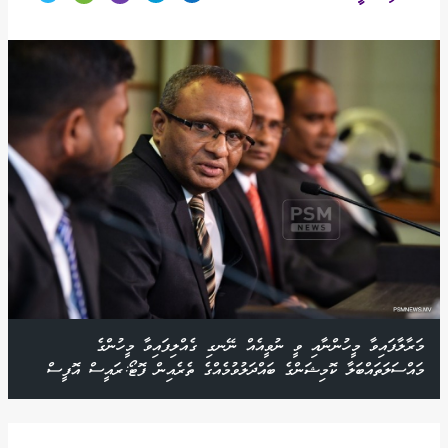
މަރާލާފައިވާ މީހުންނާއި ވީ ނުވީއެއް ނޭނގި ގެއްލިފައިވާ މީހުންގެ
މައްސަލަތައްބަލާ ކޮމިޝަންގެ ބައްދަލުވުމެއްގެ ތެރެއިން ފޮޓޯ:ރައީސް އޮފީސް