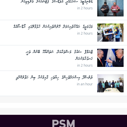
ޑަބްލިއުޓީއޯ ސަރަޙައްދީ އެވޯޑްސްގެ ޕާޓްނަރަކަށް މޯލްޑިވިއަން
in 2 hours
މަގުމަތީގެ ރައްކާތެރިކަމަށް ހޭލުންތެރިކުރަން ހުޅުމާލޭގައި ރޯޑްޝޯއެއް
in 2 hours
ޓްރަމްޕް ޝައުޤު މަޝްވަރާއަށް، ނަތަންޔާހޫ ބޭނުން ވަނީ
ހަނގުރާމަކުރަން
in 2 hours
ތުލުސްދޫ އިސްރަށްވެހިންގެ ހިޔާވަހި ޤާއިމުކުރާ ބިން ހަވާލުކޮށްފި
in an hour