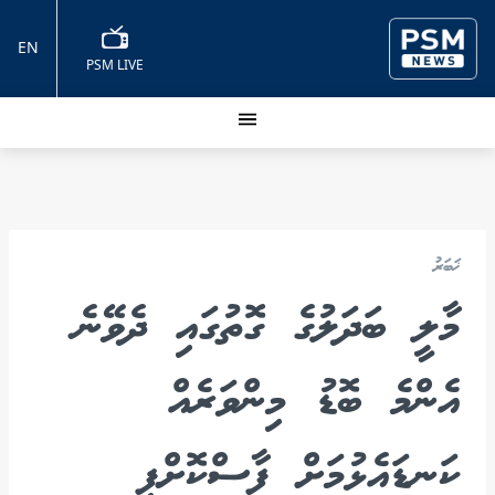
EN
PSM LIVE
ޚަބަރު
މާލީ ބަދަލުގެ ގޮތުގައި ދެވޭނެ
އެންމެ ބޮޑު މިންވަރެއް
ކަނޑައެޅުމަށް ފާސްކޮށްފި