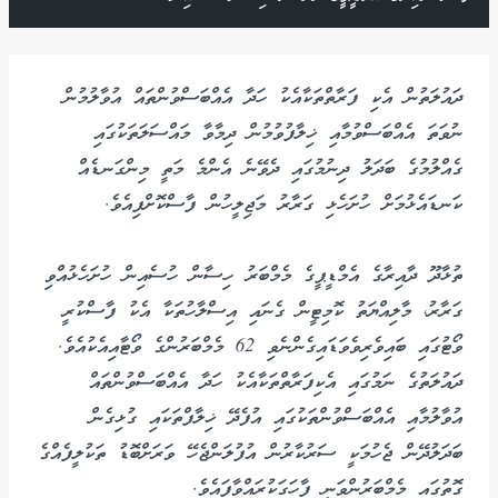
ދައުލަތުން އެކި ފަރާތްތަކާއެކު ހަދާ އެއްބަސްވުންތައް އުވާލުމުން
ނުވަތަ އެއްބަސްވުމާއި ޚިލާފުވުމުން ދިމާވާ މައްސަލަތަކުގައި
ގެއްލުމުގެ ބަދަލު ދިނުމުގައި ދެވޭނެ އެންމެ މަތީ މިންގަނޑެއް
ކަނޑައެޅުމަށް ހުށަހެޅި ގަރާރު މަޖިލީހުން ފާސްކޮށްފިއެވެ.
ތުޅާދޫ ދާއިރާގެ އެމްޑީޕީގެ މެމްބަރު ހިސާން ހުސެއިން ހުށަހެޅުއްވި
ގަރާރު، މާލިއްޔަތު ކޮމިޓީން ގެނައި އިސްލާހުތަކާ އެކު ފާސްކުރީ
ވޯޓުގައި ބައިވެރިވެވަޑައިގެންނެވި 62 މެމްބަރުންގެ ވޯޓާއިއެކުއެވެ.
ދައުލަތުގެ ނަމުގައި އެކިފަރާތްތަކާއެކު ހަދާ އެއްބަސްވުންތައް
އުވާލުމާއި އެއްބަސްވުންތަކުގައި އުފެދޭ ޚިލާފްތަކައި ގުޅިގެން
ބަދަލުދޭން ޖެހުމަކީ ސަރުކާރުން އުފުލަންޖެހޭ ވަރަށްބޮޑު ތަކުލީފެއްގެ
ގޮތުގައި މެމްބަރުންވަނީ ފާހަގަކުރައްވާފައެވެ.