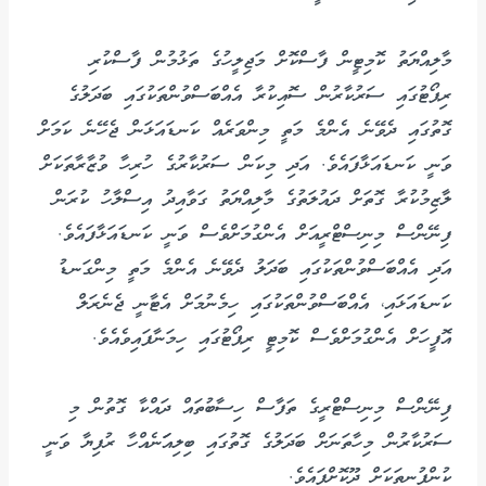
މާލިއްޔަތު ކޮމިޓީން ފާސްކޮށް މަޖިލީހުގެ ތަޅުމުން ފާސްކުރި
ރިޕޯޓުގައި ސަރުކާރުން ސޮއިކުރާ އެއްބަސްވުންތަކުގައި ބަދަލުގެ
ގޮތުގައި ދެވޭނެ އެންމެ މަތީ މިންވަރެއް ކަނޑައަޅަން ޖެހޭނެ ކަމަށް
ވަނީ ކަނޑައަޅާފައެވެ. އަދި މިކަން ސަރުކާރުގެ ހުރިހާ ވުޒާރާތަކަށް
ލާޒިމުކުރާ ގޮތަށް ދައުލަތުގެ މާލިއްޔަތު ގަވާއިދު އިސްލާހު ކުރަން
ފިނޭންސް މިނިސްޓްރީއަށް އެންގުމަށްވެސް ވަނީ ކަނޑައަޅާފައެވެ.
އަދި އެއްބަސްވުންތަކުގައި ބަދަލު ދެވޭނެ އެންމެ މަތީ މިންގަނޑު
ކަނޑައަޅައި، އެއްބަސްވުންތަކުގައި ހިމެނުމަށް އެޓާނީ ޖެނެރަލް
އޮފީހަށް އެންގުމަށްވެސް ކޮމިޓީ ރިޕޯޓުގައި ހިމަނާފައިވެއެވެ.
ފިނޭންސް މިނިސްޓްރީގެ ތަފާސް ހިސާބުތައް ދައްކާ ގޮތުން މި
ސަރުކާރުން މިހާތަނަށް ބަދަލުގެ ގޮތުގައި ބިލިއަަނެއްހާ ރުފިޔާ ވަނީ
ކުންފުނިތަކަށް ދޫކޮށްފައެވެ.