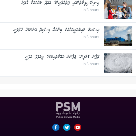
އިނގިރޭސިވިލާތުންއައި ފަތުރުވެރިންގެ އަދަދު ލައްކައަކާ ގާތަށް
in 3 hours
ރިސަރޗް ލައިބްރަރީއަކާއެކު ބިނާކުރާ މިސްކިތް އަންނަމަހު ހުޅުވަނީ
in 3 hours
ތޫފާން ޑޮލްފިން: ޖަޕާނުން ރައްކާތެރިކަމުގެ ފިޔަވަޅު އަޅަނީ
in 3 hours