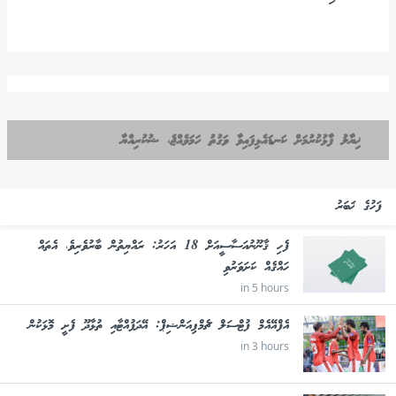
ޚިޔާލު ފާޅުކުރުމަށް ކަނޑައެޅިފައިވާ ވަގުތު ހަމަވެއްޖެ، ޝުކުރިއްޔާ
ފަހުގެ ޚަބަރު
ފެހި ޤާނޫނުއަސާސީއަށް 18 އަހަރު: ރައްޔިތުން ބާރުވެރިވެ، އެތައް
ހައްޤެއް ކަށަވަރުވި
in 5 hours
އެފްއޭއެމް ފުޓްސަލް ޗެމްޕިއަންޝިޕް: އޭދަފުއްޓާއި ތުޅާދޫ ފެށީ މޮޅަކުން
in 3 hours