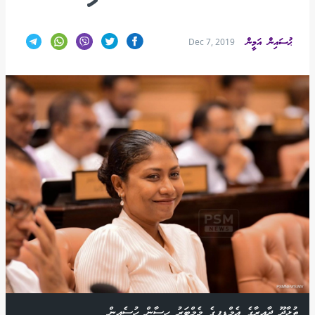
ޙުސައިން އަމީން
Dec 7, 2019
ތުޅާދޫ ދާއިރާގެ އެމްޑީޕީގެ މެމްބަރު ހިސާން ހުސެއިން