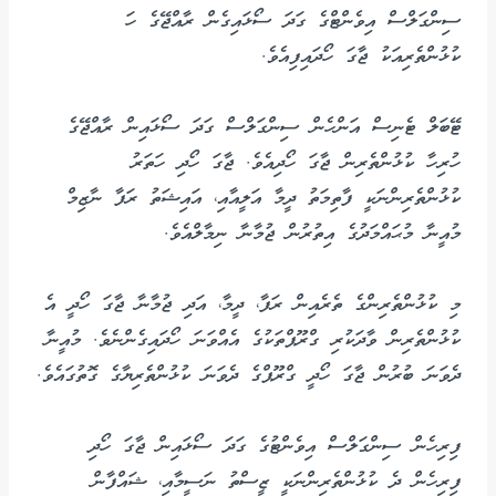
ސިންގަލްސް އިވެންޓްގެ ގަދަ ސޯޅައިގެން ރާއްޖޭގެ ހަ
ކުޅުންތެރިއަކު ޖާގަ ހޯދައިފިއެވެ.
ޓޭބަލް ޓެނިސް އަންހެން ސިންގަލްސް ގަދަ ސޯޅައިން ރާއްޖޭގެ
ހުރިހާ ކުޅުންތެރިން ޖާގަ ހޯދިއެވެ. ޖާގަ ހޯދި ހަތަރު
ކުޅުންތެރިންނަކީ ފާތިމަތު ދީމާ އަލީއާއި، އައިޝަތު ރަފާ ނާޒިމް
މުއީނާ މުޙައްމަދުގެ އިތުރުން ޖުމާނާ ނިމާލްއެވެ.
މި ކުޅުންތެރިންގެ ތެރެއިން ރަފާ، ދީމާ، އަދި ޖުމާނާ ޖާގަ ހޯދީ އެ
ކުޅުންތެރިން ވާދަކުރި ގްރޫޕްތަކުގެ އެއްވަނަ ހޯދައިގެންނެވެ. މުއީނާ
ދެވަނަ ބުރުން ޖާގަ ހޯދީ ގްރޫޕްގެ ދެވަނަ ކުޅުންތެރިޔާގެ ގޮތުގައެވެ.
ފިރިހެން ސިންގަލްސް އިވެންޓުގެ ގަދަ ސޯޅައިން ޖާގަ ހޯދި
ފިރިހެން ދެ ކުޅުންތެރިންނަކީ ޒީސްތު ނަސީމާއި، ޝައްފާން