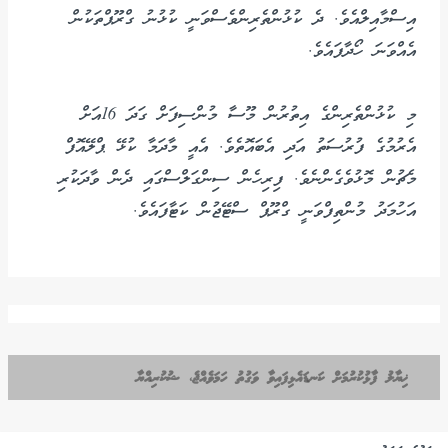
އިސްމާއިލްއެވެ. ދެ ކުޅުންތެރިންވެސްވަނީ ކުޅުނު ގްރޫޕްތަކުން
އެއްވަނަ ހޯދާފައެވެ.
މި ކުޅުންތެރިންގެ އިތުރުން މޫސާ މުންސިފަށް ގަދަ 16އަށް
އެރުމުގެ ފުރުސަތު އަދި އެބައޮތެވެ. އެއީ މާދަމާ ކުޅޭ ޕްލޭއޮފް
މެޗުން މޮޅުވެގެންނެވެ. ފިރިހެން ސިންގަލްސްގައި ދެން ވާދަކުރި
އަހުމަދު މުންތިފްވަނީ ގްރޫޕް ސްޓޭޖުން ކަޓާފައެވެ.
ޚިޔާލު ފާޅުކުރުމަށް ކަނޑައެޅިފައިވާ ވަގުތު ހަމަވެއްޖެ، ޝުކުރިއްޔާ