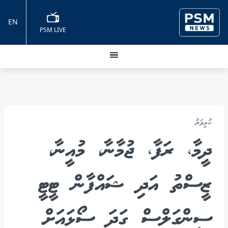
EN
PSM LIVE
ކުޅިވަރު
ދީމާ، ރަފާ، ޖުމާނާ، މުއީނާ،
ޒީސްތު އަދި ޝައްފާން ޓީޓީ
ސިންގަލްސް ގަދަ ސޯޅައަށް