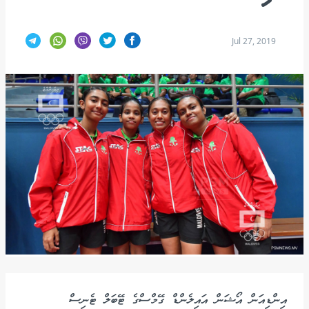
Jul 27, 2019
އިންޑިއަން އޯޝަން އައިލެންޑް ގޭމްސްގެ ޓޭބަލް ޓެނިސް