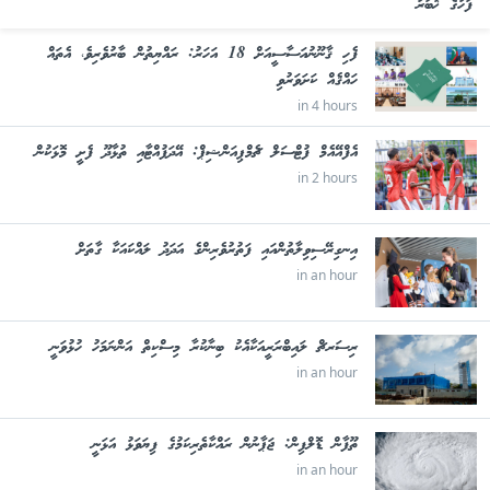
ފަހުގެ ޚަބަރު
ފެހި ޤާނޫނުއަސާސީއަށް 18 އަހަރު: ރައްޔިތުން ބާރުވެރިވެ، އެތައް
ހައްޤެއް ކަށަވަރުވި
in 4 hours
އެފްއޭއެމް ފުޓްސަލް ޗެމްޕިއަންޝިޕް: އޭދަފުއްޓާއި ތުޅާދޫ ފެށީ މޮޅަކުން
in 2 hours
އިނގިރޭސިވިލާތުންއައި ފަތުރުވެރިންގެ އަދަދު ލައްކައަކާ ގާތަށް
in an hour
ރިސަރޗް ލައިބްރަރީއަކާއެކު ބިނާކުރާ މިސްކިތް އަންނަމަހު ހުޅުވަނީ
in an hour
ތޫފާން ޑޮލްފިން: ޖަޕާނުން ރައްކާތެރިކަމުގެ ފިޔަވަޅު އަޅަނީ
in an hour