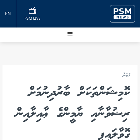
EN
PSM LIVE
ޚަބަރު
ކޮމިޝަންތަކަށް ބާރުދިނުމަށް
ރިޟުވާނާއި ޔާމީންގެ ޢާއިލާއިން
ގޮވާލައިފި