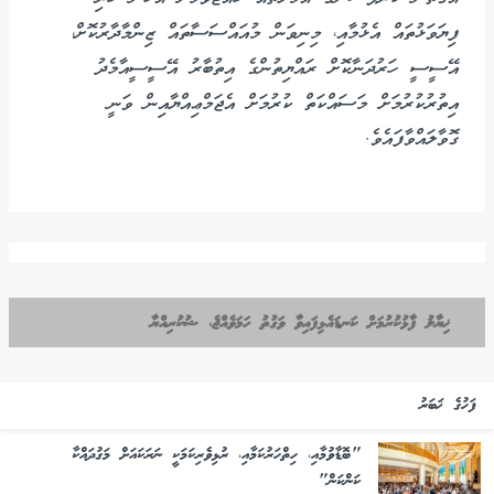
ފިޔަވަޅުތައް އެޅުމާއި، މިނިވަން މުއައްސަސާތައް ޒިންމާދާރުކޮށް،
އޭސީސީ ހަރުދަނާކޮށް ރައްޔިތުންގެ އިތުބާރު އޭސީސީއާމެދު
އިތުރުކުރުމަށް މަސައްކަތް ކުރުމަށް އެޖަމްޢިއްޔާއިން ވަނީ
ގޮވާލައްވާފައެވެ.
ޚިޔާލު ފާޅުކުރުމަށް ކަނޑައެޅިފައިވާ ވަގުތު ހަމަވެއްޖެ، ޝުކުރިއްޔާ
ފަހުގެ ޚަބަރު
"ބޮޑާވުމާއި، ހިތްހަރުކަމާއި، ރުޅިވެރިކަމަކީ ނަރަކައަށް މަގުދައްކާ
ކަންކަން"