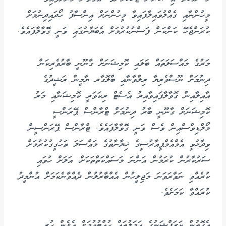
މީހުންނާއި ގެއްލުވައިލާފައިވާ މީހުންނަށް އިންސާފު ހޯދައިދިނުމަށް
ކުރަންޖެހޭ ކަންކަން ފަސްނުކުރުމަށް އެބަޔާނުގައި ވަނީ ގޮވާލާފައެވެ.
މަރުގެ މައްސަލަތައް ބަލައި ކޮމިޝަނަށް ގާނޫނީ ބާރުވެރިކަން
ދިނުމަށް ނޫސްވެރިޔާ ރިލްވާނާއި ބްލޮގާރ ޔާމީން ރަޝީދުގެ
އާއިލާއިން ގޮވާލާފައިވާއިރު އެސެޓް ރިކަވަރީ ކޮމިޝަނާއި މަރު
ކޮމިޝަނަށް ގާނޫނީ ބާރު ދިނުމަށް ޓްރާންސް ޕޭރަންސީ
މޯލްޑިވްސްއިން ވެސް ވަނީ ގޮވާލާފައެވެ. ޓްރާންސް ޕޭރަންސީން
ވިދާޅުވީ އެމްއެމްޕީއާރުސީގެ ޚިޔާނާތުގެ މައްސަލަ ތަހުގީގުކުރުމަށް
ސަރުކާރުން ކުރަމުން އަންނަ މަސައްކަތްތަކަށް، އަލަށް ހުވައި
ކުރެއްވި ނަވާރަވަނަ މަޖިލީހުން އެއްބާރުލުން ދެއްވާނެކަމަށް އުންމީދު
ކުރައްވާ ކަމަށެވެ.
އެގޮތުން ކަރަޕްޝަނުގެ އަމަލުތައް ހުއްޓުވުމަށް އެޅެން ހުރި