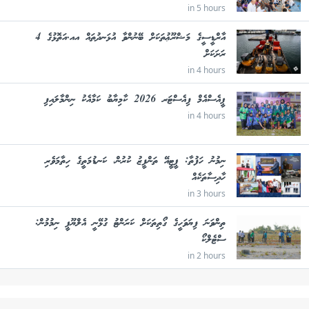
in 5 hours
އާރްޑީސީގެ މަޝްރޫޢުތަކަށް ބޭނުންވާ އުޅަނދުތައް އއ.އަތޮޅުގެ 4
ރަށަކަށް
in 4 hours
ޕީއެސްއެމް ފިއެސްޓަރ 2026 ކާމިޔާބު ކަމާއެކު ނިންމާލައިފި
in 4 hours
ނިމުނު ހަފުތާ: ޕީޓީއޭ ތަންފީޒު ކުރުން، ކަނޑުމަތީގެ ހިތާމަވެރި
ހާދިސާތަކެއް
in 3 hours
ތިންވަނަ ފިޔަވަހީގެ ގޯތިތަކަށް ކަރަންޓު ގުޅޭނީ އެލްޔޫޕީ ނިމުމުން:
ސްޓެލްކޯ
in 2 hours