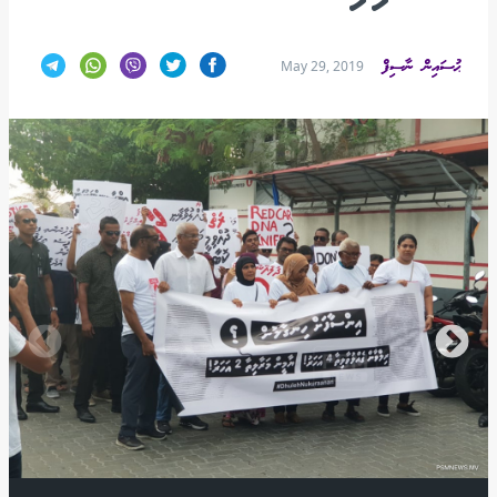
ޙުސައިން ނާސިފް
May 29, 2019