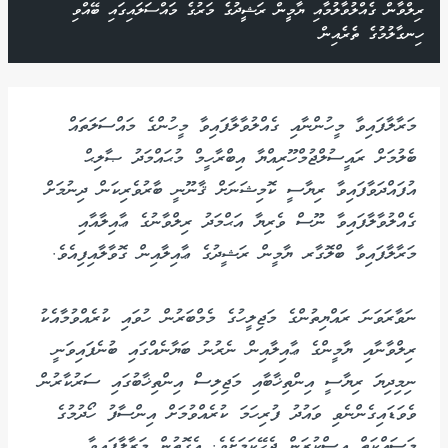
ރިލްވާން ގެއްލުވާލުމާއި ޔާމީން ރަޝީދުގެ މަރުގެ މައްސަލައިގައި ބޭއްވި
ހިނގާލުމުގެ ތެރެއިން
މަރާލާފައިވާ މީހުންނާއި ގެއްލުވާލާފައިވާ މީހުންގެ މައްސަލަތައް
ބެލުމަށް ރައީސުލްޖުމްހޫރިއްޔާ އިބްރާހީމް މުޙައްމަދު ޞާލިޙް
އުފައްދަވާފައިވާ ރިޔާސީ ކޮމިޝަނަށް ޤާނޫނީ ބާރުވެރިކަން ދިނުމަށް
ގެއްލުވާލާފައިވާ ނޫސް ވެރިޔާ އަޙްމަދު ރިލްވާނުގެ ޢާއިލާއާއި
މަރާލާފައިވާ ބްލޮގާރ ޔާމީން ރަޝީދުގެ ޢާއިލާއިން ގޮވާލާއިފިއެވެ.
ނަވާރަވަނަ ރައްޔިތުންގެ މަޖިލީހުގެ މެމްބަރުން ހުވައި ކުރެއްވުމާއެކު
ރިލްވާނާއި ޔާމީންގެ ޢާއިލާއިން ނެރުނު ބަޔާނެއްގައި ބުނެފައިވަނީ
ނިމިދިޔަ ރިޔާސީ އިންތިޚާބާއި މަޖިލިސް އިންތިޚާބުގައި ސަރުކާރުން
ވެވަޑައިގެންނެވި ވައުދު ފުރިހަމަ ކުރެއްވުމަށް އިންސާފު ހޯދުމުގެ
މަސައްކަތް އިސްކުރަން ޖެހޭކަމަށެވެ. އެގޮތުން މަރާލާފައިވާ