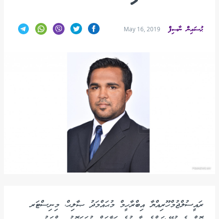
ޙުސައިން ނާސިފް
May 16, 2019
ރައީސުލްޖުމްހޫރިއްޔާ އިބްރާހީމް މުޙައްމަދު ޞާލިޙް، މިނިސްޓަރ