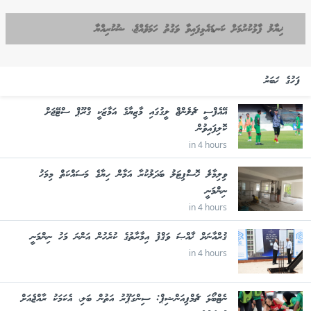
ޚިޔާލު ފާޅުކުރުމަށް ކަނޑައެޅިފައިވާ ވަގުތު ހަމަވެއްޖެ، ޝުކުރިއްޔާ
ފަހުގެ ޚަބަރު
އޭއެފްސީ ޗެލެންޖް ލީގުގައި މާޒިޔާގެ އަމާޒަކީ ގްރޫޕް ސްޓޭޖަށް
ކޮލިފައިވުން
in 4 hours
ވިލިމާލެ ހޮސްޕިޓަލު ބަދަލުކުރާ އަމާން ހިޔާގެ މަސައްކަތް މިމަހު
ނިންމަނީ
in 4 hours
ޤުރްއާނަށް ޚާއްޞަ ވަޤްފު އިމާރާތުގެ ކުރެހުން އަންނަ މަހު ނިންމަނީ
in 4 hours
ނެޓްބޯޅަ ޗެމްޕިއަންޝިޕް: ސިންގަޕޫރު އަތުން ބަލި، އެކަމަކު ރާއްޖެއަށް