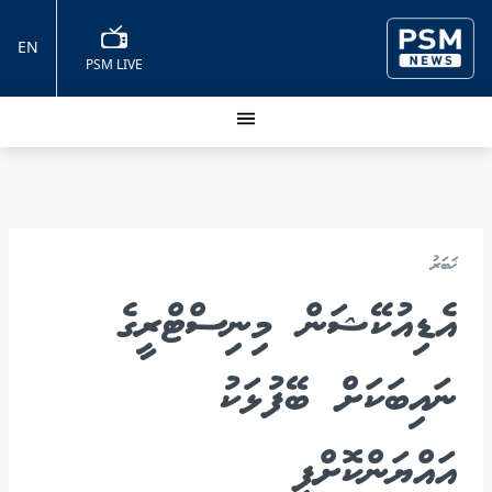
EN
PSM LIVE
ޚަބަރު
އެޑިއުކޭޝަން މިނިސްޓްރީގެ
ނައިބަކަށް ބޭފުޅަކު
އައްޔަންކޮށްފި