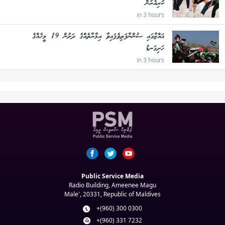
ކުރިއެރުން
in 3 hours
ޣައްޒާގައި ސުންނާފަތިވެފައިވާ އިމާރާތެއްގެ ދަށުން 19 މީހެއްގެ
ހަށިގަނޑު
in 3 hours
Public Service Media
Radio Building, Ameenee Magu
Male', 20331, Republic of Maldives
+(960) 300 0300
+(960) 331 7232