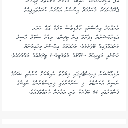
އޮފް އެޑިޔުކޭޝަންގެ ނާއިބުގެ މަޤާމަށް މުލަކަތޮޅު ދިއްގަރު
ޕްރޭމްނަގަރު، މުޙައްމަދު އިޙްސާން އައްޔަނު ކުރައްވައިފިއެވެ.
މުޙައްމަދު އިޙްސާނަކީ މޯލްޑިވްސް ކޮލެޖް އޮފް ހަޔަރ
އެޑިޔުކޭޝަނުން ޑިޕްލޮމާ އިން ޓީޗިންގ، މިޑްލް ސްކޫލް ހާސިލު
ކުރައްވާފައިވާ ބޭފުޅެކެވެ. މުޙައްމަދު އިޙްސާން މިހައިތަނަށް
ހުންނެވީ މަޖީދިއްޔާ ސްކޫލްގެ މެތަމެޓިކްސް ޓީޗަރެއްގެ މަގާމުގައެވެ.
އެޑިއުކޭޝަން މިނިސްޓްރީގައި މިބަގުތު ނާއިބަކަށް ހުންނެވީ ޝަރުމާ
ނަޞީރު އެކަންޏެވެ. މި ސަރުކާރުގައި މިނިސްޓަރުންގެ ނާއިބުގެ
ފެންވަރުގައި 64 ބޭފުޅަކު ވަނީ އައްޔަން ކުރައްވާފައެވެ.