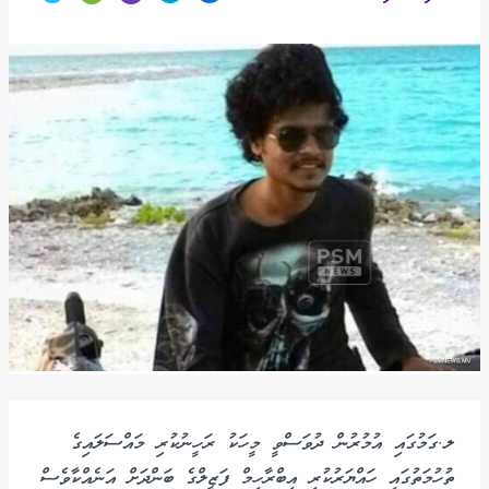
ލ.ގަމުގައި އުމުރުން ދުވަސްވީ މީހަކު ރަހީނުކުރި މައްސަލައިގެ
ތުހުމަތުގައި ހައްޔަރުކުރި އިބްރާހިމް ފަޒީލްގެ ބަންދަށް އަނެއްކާވެސް