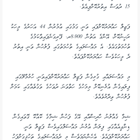
15 ދުވަސް އިތުރުކޮށްފިއެވެ.
ފަޒީލް ހައްޔަރުކޮށްފައި ވަނީ ގަމުގައި ޢުމުރުން 44 އަހަރުގެ މީހަކު
ރަހީނުކޮށް، އޭނާގެ އަތުން 8،900ރ. ފޭރިގަނެފައިވާކަމުގެ
ތުހުމަތުގައެވެ. އެ މައްސަލައިގެ ތުހުމަތުގައި ފުލުހުން ވަނީ އިތުރު
ދެ މީހަކުވެސް ހައްޔަރުކޮށްފައެވެ.
މި މައްސަލައާއި ގުޅިގެން ފަޒީލް ހައްޔަރުކޮށްފައިވަނީ ހުޅުމާލޭގައި
ފިލައިގެން އުޅެނިކޮށް މިމަހުގެ ހަތްވަނަ ދުވަހުގެ ވަގުތެއްގައި ކަމަށް
ފުލުހުން ވިދާޅުވެއެވެ.
ޝިމާ ގެއްލުނު ހާދިސާއާއި އޭގެ ފަހުން ޝިމާގެ ކޮއްކޮ ގޮވައިގެން
ޑިންގީއެއްގައި ފިލަން އުޅުނު މައްސަލާގައިވެސް ފަޒީލް ވަނީ
ހައްޔަރުކޮށްފައެވެ. ޢެހެންނަަމަވެސް މި ދެމައްސަލައިގެ ތަހުޤީގަށްފަހު