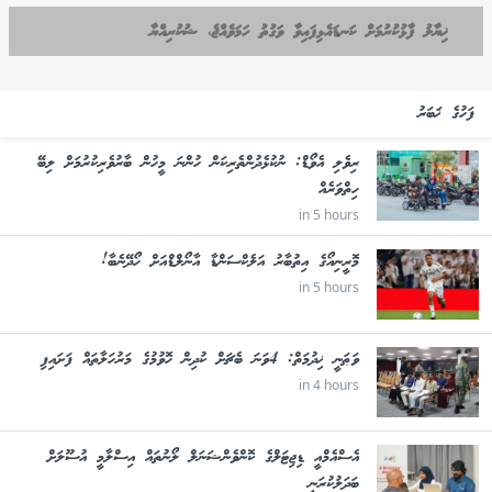
ޚިޔާލު ފާޅުކުރުމަށް ކަނޑައެޅިފައިވާ ވަގުތު ހަމަވެއްޖެ، ޝުކުރިއްޔާ
ފަހުގެ ޚަބަރު
ރިވެލި އެވޯޑް: ނުކުޅެދުންތެރިކަން ހުންނަ މީހުން ބާރުވެރިކުރުމަށް ލިބޭ
ހިތްވަރެއް
in 5 hours
މޮރީނިއޯގެ އިތުބާރު އަލެކްސަންޑާ އާނޯލްޑްއަށް ހޯދޭނެބާ!
in 5 hours
ވަޠަނީ ޚިދުމަތް: 4ވަނަ ބެޗަށް ކުދިން ހޮވުމުގެ މަރުހަލާތައް ފަށައިފި
in 4 hours
އެސްއެމްއީ ޑިޖިޓަލްގެ ކޮންވެންޝަނަލް ލޯނުތައް އިސްލާމީ އުސޫލަށް
ބަދަލުކުރަނީ