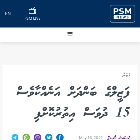
EN
PSM LIVE
ޚަބަރު
ފަޒީލްގެ ބަންދަށް އަނެއްކާވެސް
15 ދުވަސް އިތުރުކޮށްފި
ޙުސައިން ނާސިފް
May 16, 2019