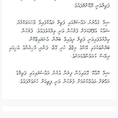
ފަޒީލްވަނީ ދޫކޮށްލާފައެވެ.
ޝިމާ ގެއްލުނު މައްސަލާގައި ފަޒީލް ދައްކާފައިވާ ވާހަކަތަކާމެދު
ޝައްކު އުފޭދޭކަމަށް ފުލުހުން ވަނީ ވިދާޅުވެފައެވެ. ފުލުހުން
ވިދާޅުވެފައިވަނީ ފަޒީލް ދީފައިވާ ބަޔާން، އެނަލައިޒްކޮށް،
ބަޔާންތަކުގައި އޭނާގެ މިޒާޖު ހުރި ގޮތް، ފަންނީ މާހިރުންގެ އެހީގައި
ދިރާސާ ކުރަމުންދާކަމަށެވެ.
ޝިމާ ކޮއްކޮ ގޮވައިގެން ފިލަން އުޅުނު މައްސަލައިގައި ފަޒީލްގެ
މައްޗަށް ދައުވާކުރުމަށް ފުލުހުން ވަނީ ޕީޖީއަށް ހުށައަޅާފައެވެ.