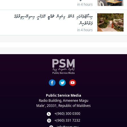
in 4 hours
ރިސޯޓްތަކުގައި އެންމެ ގިނައިން ޗުއްޓީ ހޭދަކުރީ އިނގިރޭސިވިލާތުގެ
ފަތުރުވެރިން
in 4 hours
Public Service Media
Radio Building, Ameenee Magu
Male', 20331, Republic of Maldives
+(960) 300 0300
+(960) 331 7232