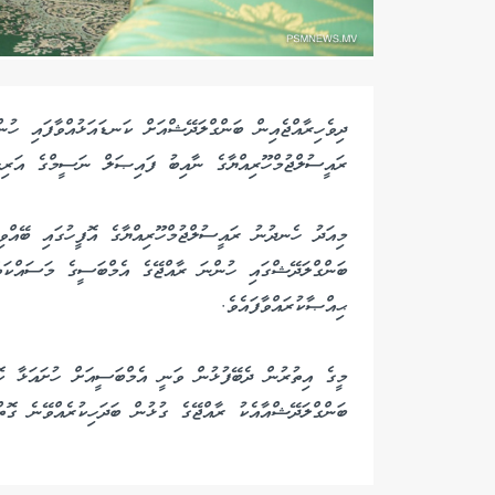
ދިވެހިރާއްޖެއިން ބަންގްލަދޭޝްއަށް ކަނޑައަޅުއްވާފައި ހ
ރައީސުލްޖުމްހޫރިއްޔާގެ ނާއިބު ފައިޞަލް ނަސީމްގެ އަރިހަށ
މިއަދު ހެނދުނު ރައީސުލްޖުމްހޫރިއްޔާގެ އޮފީހުގައި ބޭއް
ބަންގްލަދޭޝްގައި ހުންނަ ރާއްޖޭގެ އެމްބަސީގެ މަސައްކަ
ޙިއްޞާކުރައްވާފައެވެ.
މީގެ އިތުރުން ދެބޭފުޅުން ވަނީ އެމްބަސީއަށް ހުށައަޅާ ކ
ބަންގްލަދޭޝްއާއެކު ރާއްޖޭގެ ގުޅުން ބަދަހިކުރެއްވޭނެ ގޮތްތ