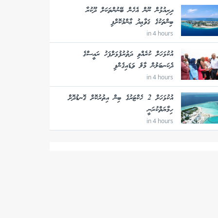
ދިރިއުޅުން ނޫން އެހެން ބޭނުންތަކަށް ދޫކުރާ
ބިންތަކުގެ ޤަވާޢިދު ޢާންމުކޮށްފި
in 4 hours
އުކުޅަހަށް ކުރެއްވި ދަތުރުފުޅަށްފަހު ރައީސްގެ
ދެކަނބަލުން މާލެ ވަޑައިގެންފި
in 4 hours
އުކުޅަހަށް 2 ހެކްޓަރުގެ ބިން އިތުރުކޮށް ގޮނޑުދޮށް
ހިމާޔަތްކުރަނީ
in 4 hours