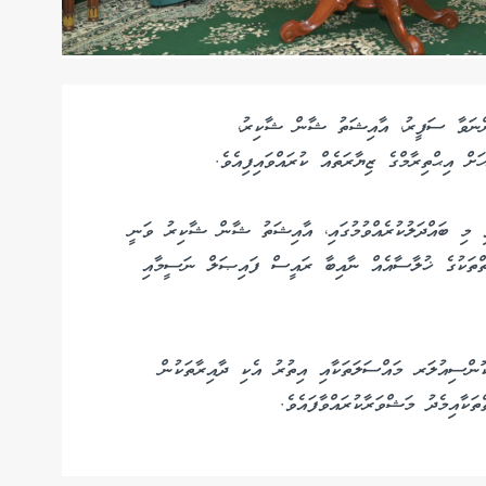
ުންނަވާ ސަފީރު، އާއިޝަތު ޝާން ޝާކިރު،
ް އިޙްތިރާމްގެ ޒިޔާރަތެއް ކުރައްވައިފިއެވެ.
ވި މި ބައްދަލުކުރެއްވުމުގައި، އާއިޝަތު ޝާން ޝާކިރު ވަނީ
ތްތަކުގެ ޚުލާސާއެއް ނާއިބާ ރައީސް ފައިޞަލް ނަސީމާއި
ޮންސިއުލަރ މައްސަލަތަކާއި އިތުރު އެކި ދާއިރާތަކުން
ަކާއިމެދު މަޝްވަރާކުރައްވާފައެވެ.