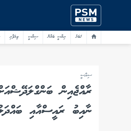
ޚަބަރު
ރިޔާސީ ބަޔާން
ސިޔާސީ
ވިޔަފާރި
ސިޔާސީ
ރާއްޖެއިން ބަންގްލަދޭޝްއަށ
ނާއިބު ރައީސްއާއި ބައްދަލުކ