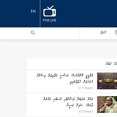
EN
PSM LIVE
އޯ
ކޮލަމް
ުގެ ޚަބަރު
އެމްޑީޕީ ކޮންގްރެސް: އަސާސީ ޤަވާޢިދަށް އިސްލާހު
ހުށަހަޅަން ހުޅުވާލައިފި
in 5 hours
މަރުގެ އަދަބަށް ފަސްނުޖެހި އެނބުރި ޤައުމަށް
ދާނަން: ޝައިޚް ޙަސީނާ
in 5 hours