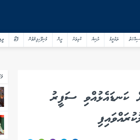
ސިއްހަތު
ތަޢުލީމު
ދުނިޔެ
ކުޅިވަރު
ދީން
މުނިފޫހިފިލުވުން
ފޮޓޯ
ވީޑި
ފަހ
ް ކަނޑައެޅުއްވި ސަފީރު
ުރައްވައިފި