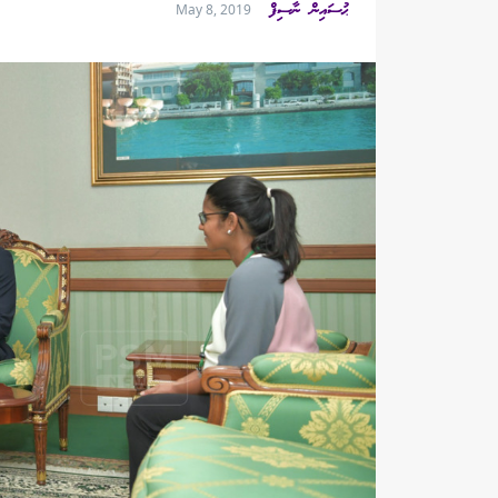
ޙުސައިން ނާސިފް
May 8, 2019