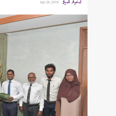
ޙުސައިން ނާސިފް
Apr 29, 2019