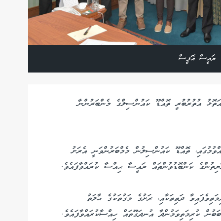
: ރައީސް އޮފީސް
އަތޮޅު އުތުރުބުރީ ތޮއްޑޫ ކައުންސިލްގެ މެންބަރުންނާ
ެއްވުމުގައި، ތޮއްޑޫ ކައުންސިލުން މެމްބަރުންވަނީ އެރަށު
ޔިތުންގެ ކަންބޮޑުވުންތައް ރައީސާ ޙިއްސާ ކުރައްވާފައެވެ.
ތިވެފައިވާ ދަތިތަކާއި، ރަށުގެ މަގުތަކުގެ ޙާލަތު
ބުން ކުރިމަތިވަމުންދާ އުނދަގޫތައް ހިއްސާކުރައްވާފައެވެ.