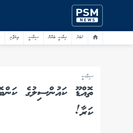
ޚަބަރު
ރިޔާސީ ބަޔާން
ސިޔާސީ
ވިޔަފާރި
ސިޔާސީ
ތޮއްޑޫ ކައުންސިލުގެ ކަންބޮ
ކަރާ!