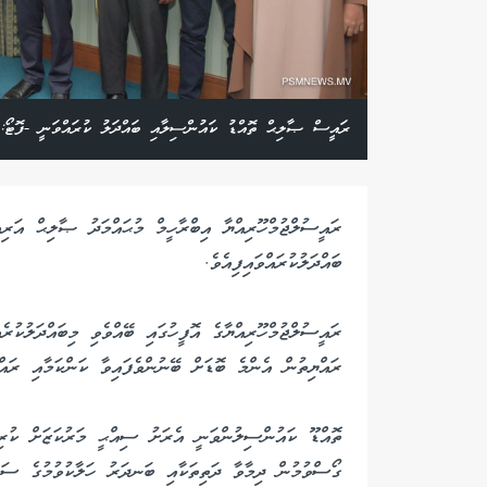
ރައީސް ޞާލިޙް ތޮއްޑު ކައުންސިލާއި ބައްދަލު ކުރައްވަނީ -ފޮޓޯ
ރައީސުލްޖުމްހޫރިއްޔާ އިބްރާހީމް މުޙައްމަދު ޞާލިޙް އަރި
ބައްދަލުކުރައްވައިފިއެވެ.
ރައީސުލްޖުމްހޫރިއްޔާގެ އޮފީހުގައި ބޭއްވެވި މިބައްދަލުކުރ
ރައްޔިތުން އެންމެ ބޮޑަށް ބޭނުންވެފައިވާ ކަންކަމާއި ރައް
ތޮއްޑޫ ކައުންސިލުންވަނީ އެރަށު ސިއްޙީ މަރުކަޒަށް ކުރިމަ
ގޯސްވުމުން ދިމާވާ ދަތިތަކާއި ބަނދަރު ހަލާކުވުމުގެ ސަބަ