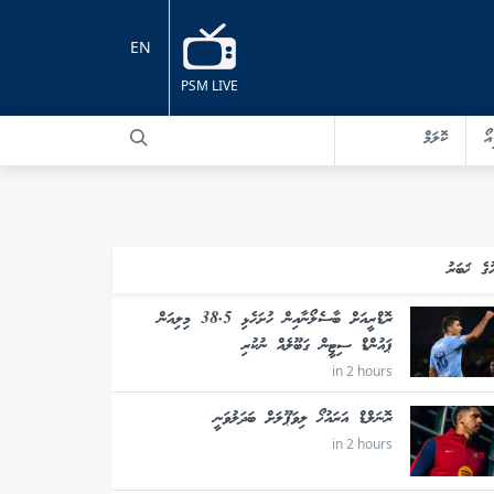
EN
PSM LIVE
އޯ
ކޮލަމް
ުގެ ޚަބަރު
ރޮޑްރީއަށް ބާސެލޯނާއިން ހުށަހެޅި 38.5 މިލިއަން
ޕައުންޑް ސިޓީން ގަބޫލެއް ނުކުރި
in 2 hours
ރޮނަލްޑް އަރައުޚޯ ލިވަޕޫލަށް ބަދަލުވަނީ
in 2 hours