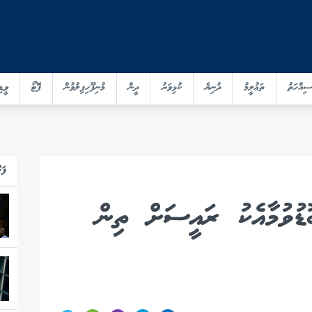
ސިއްހަތު
ތަޢުލީމު
ދުނިޔެ
ކުޅިވަރު
ދީން
މުނިފޫހިފިލުވުން
ފޮޓޯ
ވީޑި
ފަހ
ޑުވުމާއެކު ރައީސަށް ތިން