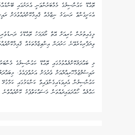
ތޮއްޑޫ ކައުންސިލުގެ މެމްބަރުންވަނީ އެރަށުގައި ބޭންކެއްގެ
އެކަށީގެންވާ ރަނގަޅު ނިޒާމެއް ޤާއިމްކޮށްދެއްވުމަށް ރައީ
މީގެއިތުރުން ކުރިއަށް އޮތް ރޯދަމަހު ތޮއްޑޫގެ ދަނޑުވެރި
ވިޔަފާރިކުރެވޭނެ ހަރުދަނާ އިންތިޒާމްތަކެއް ޤާއިމްކޮށްދެއް
ރައީސުލްޖުމްހޫރިއްޔާއަށް ވެދުމަށް އަރުވާފައެވެ. މިބައްދަލ
ކައުންސިލުން އެދިވަޑައިގެންފައިވާ ކަންކަމުގައި ކަމާގުޅޭ 
ޙައްލެއް ހޯއްދަވައިދެއްވަން މަސައްކަތްޕުޅު ކޮށްދެއްވާނެ ކ