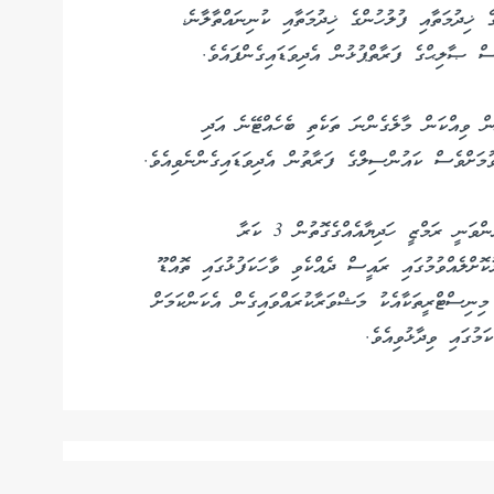
 ޚިދުމަތާއި ފުލުހުންގެ ޚިދުމަތާއި ކުނިނައްތާލާނެ،
ސް ޞާލިޙްގެ ފަރާތްޕުޅުން އެދިވަޑައިގެންފައެވެ.
ން ވިއްކަން މާލެގެންނަ ތަކެތި ބެހެއްޓޭނެ އަދި
ވުމަށްވެސް ކައުންސިލްގެ ފަރާތުން އެދިވަޑައިގެންނެވިއެވެ.
މި ބައްދަލުކޮށްލެއްވުމުގައި ތޮއްޑޫ ކައުންސިލުގެ މެންބަރުންވަނީ ރަމްޒީ ހަދިޔާއެއްގެގޮތުން 3 ކަރާ
ުކޮށްލެއްވުމުގައި ރައީސް ދެއްކެވި ވާހަކަފުޅުގައި ތޮއްޑޫ
މިނިސްޓްރީތަކާއެކު މަޝްވަރާކުރައްވައިގެން އެކަންކަމަށް
ަމުގައި ވިދާޅުވިއެވެ.