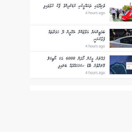
ވެލިދޫގައި ތަރައްޤީކުރި ކުޑަކުދިންގެ ޕާކު ހުޅުވައިފި
4 hours ago
ބަދަވީންނަށް އަމާޒުކޮށް ޔަހޫދީން ދޭ ހަމަލާތައް
ފުޅާކުރަނީ
4 hours ago
ގެއްލުނު މީހުން ހޯދަން 6000 އަކަ ނޯޓިކަލް
މޭލަށްވުރެ ބޮޑު ސަރަހައްދެއް ބަލައިފި
4 hours ago