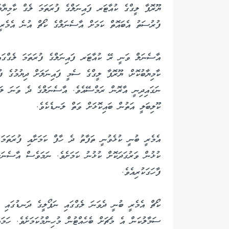
ޔޫރޮޕާ ލީގްގެ ކުއާޓަރ ފައިނަލްގެ ފުރަތަމަ ލެގް ކާމިޔ
ފުރުސަތު އެބައޮތް ކަމަށް އާސެނަލްގެ ކޯޗް އުނެ އެމެރީ 
ކާމިޔާބުކޮށް، ޔޫރޮޕާ ލީގްގެ ސެމީ ފައިނަލަށް ދިޔުމުގެ ފ
ނަގައިދިނީ އާރޮން ރަމްސޭއެވެ. އާސެނަލްގެ ދެ ވަނަ ލަ
ކޫލިބަލީ އަތުން ބައިކޮޅަށް ވަތް ލަނޑެކެވެ.
އެމެރީ ބުނީ ކުޅެވުނީ ތަފާތު ދެ ހާފް ކަމަށާއި ފުރަތަމ
ކުޅުން ވަރުގަދަކޮށް ކުޅުނު ކަމަށެވެ. ނަމަވެސް އާސެނަލ
ފާހަގަކުރިއެވެ.
ކޯޗް އެމެރީ ބުނީ ދެވަނަ ލެގްގައި ނަޕޯލީގެ ދަނޑުގައި ކ
ސަމާލުކަން އެ މެޗަށް ބެހެއްޓުން މުހިންމުކަމަށެވެ. ހަމައ