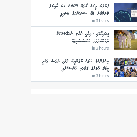
ގެއްލުނު މީހުން ހޯދަން 6000 އަކަ ނޯޓިކަލް
މޭލަށްވުރެ ބޮޑު ސަރަހައްދެއް ބަލައިފި
in 5 hours
ވީއައިއޭގައި ސިއްހީ ކުއްލި ނުރައްކަލަކަށް
ތައްޔާރުވުމުގެ އެކްސަސައިޒެއް
in 3 hours
އިންގްލޭންޑް އަތުން އާޖެންޓީނާ މޮޅުވި ދުވަސް ގައުމީ
ޓީމުގެ ދުވަހުގެ ގޮތުގައި ހާއްސަކޮށްފި
in 3 hours