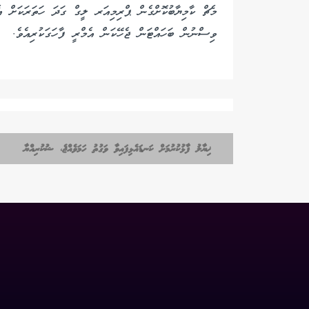
މެޗް ކާމިޔާބުކޮށްގެން ޕްރިމިއަރ ލީގް ގަދަ ހަތަރަކަށް 
ވިސްނުން ބަހައްޓަން ޖެހޭކަން އެމްރީ ފާހަގަކުރިއެވެ.
ޚިޔާލު ފާޅުކުރުމަށް ކަނޑައެޅިފައިވާ ވަގުތު ހަމަވެއްޖެ، ޝުކުރިއްޔާ