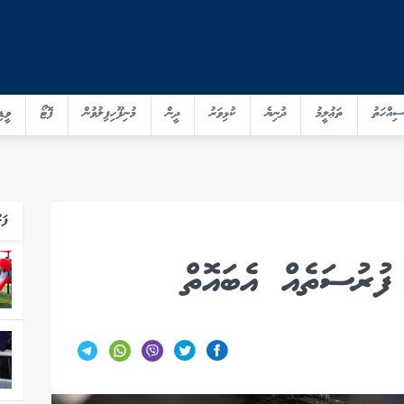
ސިއްހަތު
ތަޢުލީމު
ދުނިޔެ
ކުޅިވަރު
ދީން
މުނިފޫހިފިލުވުން
ފޮޓޯ
ވީޑި
ފަހ
ފުރުސަތެއް އެބައޮތް