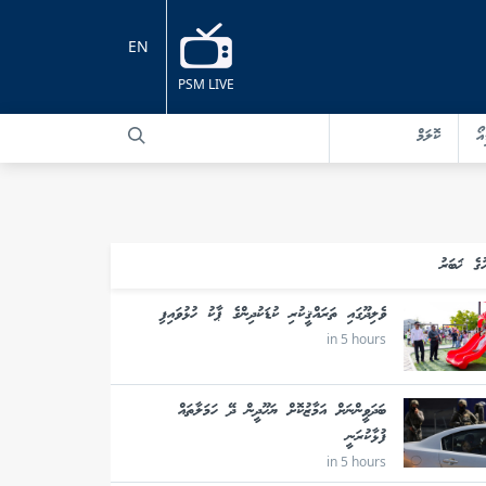
EN
PSM LIVE
އޯ
ކޮލަމް
ުގެ ޚަބަރު
ވެލިދޫގައި ތަރައްޤީކުރި ކުޑަކުދިންގެ ޕާކު ހުޅުވައިފި
in 5 hours
ބަދަވީންނަށް އަމާޒުކޮށް ޔަހޫދީން ދޭ ހަމަލާތައް
ފުޅާކުރަނީ
in 5 hours