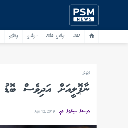
ޚަބަރު
ރިޔާސީ ބަޔާން
ސިޔާސީ
ވިޔަފާރި
ޚަބަރު
ނާޕޮލީއަށް އަދިވެސް ބޮޑު 
އައިޝަތު ޝިރުފަތު ޢަލީ
Apr 12, 2019