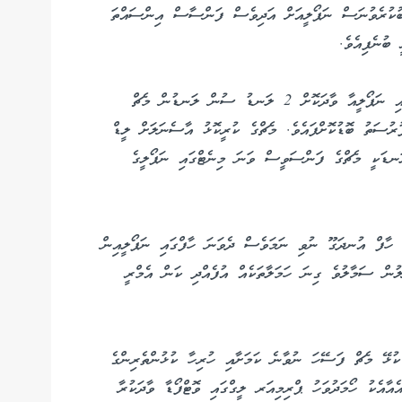
ާބުކުރެވުނަސް ނަޕޯލީއަށް އަދިވެސް ފަންސާސް އިންސައްތަ
ބުނެފިއެވެ.
އާސެނަލް ވަނީ ރޭ ކުއާޓަރ ފައިނަލްގެ ފުރަތަމަ ލެގްގައި ނަޕޯލީއާ ވާދަކޮށް 2 ލަނޑު ސުން ލަނޑުން މެޗް
ުރުސަތު ބޮޑުކޮށްފައެވެ. މެޗްގެ ކުރީކޮޅު އާސެނަލަށް ލީޑް
ނޑަކީ މެޗްގެ ފަންސަވީސް ވަނަ މިނެޓްގައި ނަޕޯލީގެ
ަ ހާފް އުނދަގޫ ނުވި ނަމަވެސް ދެވަނަ ހާފްގައި ނަޕޯލީއިން
ުން ސަމާލުވެ ގިނަ ހަމަލާތަކެއް އުފެއްދި ކަން އެމްރީ
ުޅޭ މެޗް ފަސޭހަ ނުވާނެ ކަމަށާއި ހުރިހާ ކުޅުންތެރިންގެ
ެއާއެކު ހޯމަދުވަހު ޕްރިމިއަރ ލީގްގައި ވޮޓްފޯޑާ ވާދަކުރާ