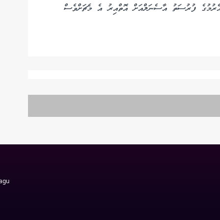
އެރުމުގެ ފުރުސަތު އާސެނަލްއަށް އޮތްއިރު އެ މެޗަށްވެސް
Magu