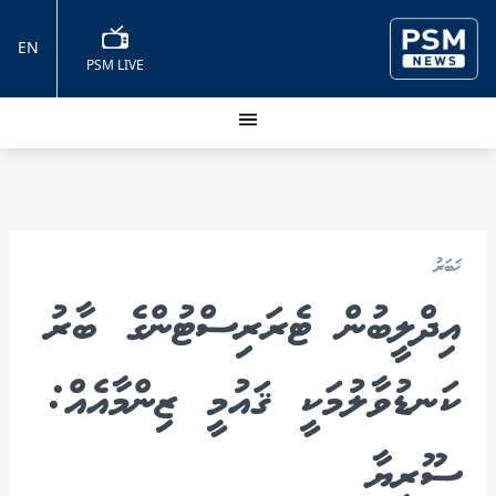
EN
PSM LIVE
ޚަބަރު
އިދްލީބުން ޓެރަރިސްޓުންގެ ބާރު
ކަނޑުވާލުމަކީ ޤައުމީ ޒިންމާއެއް:
ސޫރިޔާ