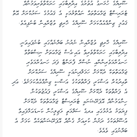
ސޫރިޔާގެ ހުޅަނގު އުތުރުގެ އިދްލިބްގައި ހަރަކާތްތެރިވަމުންދާ
ޓެރަރިސްޓް ޖަމާޢަތްތައް ނައްތާލުމަކީ އެ ޤައުމުގެ ސަރުކާރަށް އޮތް
ޤައުމީ ޒިންމާއެއްކަމަށް ސޫރިޔާގެ ޚާރިޖީ ވުޒާރާއިން ބުނެފިއެވެ.
ސޫރިޔާގެ ޚާރިޖީ ވުޒާރާއިން ނެރުނު ބަޔާނެއްގައި ބުނެފައިވަނީ
އިދްލިބްގައި ހަރަކާތްތެރިވާ އައި.އެސް ޖަމާޢަތަށް ނިސްބަތްވާ
ހަނގުރާމަވެރިންނާއި ނުސްރާ ފްރަންޓް ފަދަ ހަނގުރާމަވެރި
ޖަމާޢަތްތަކާ ދެކޮޅަށް ހަމަލާދިނުމަކީ ސޫރިޔާގެ ސަރުކާރަށް
ތާޢިދުކުރާ އަސްކަރީ ފަރާތްތަކުގެ އަސާސީ ޒިންމާއެއްކަމަށެވެ. އަދި
އެ ފަރާތްތަކާ ދެކޮޅަށް ސޫރިޔާގެ އަސްކަރީ ފައުޖުތަކުން
ހިންގަމުންދާ އޮޕަރޭޝަނަކީ ޓެރަރިސްޓް ޖަމާޢަތްތަކާ ދެކޮޅަށް
ފިޔަވަޅު އެޅުމުގައި އދގެ ސަލާމަތީ މަޖިލީހުން ކަނޑައަޅާފައިވާ
އުސޫލުތަކުގެ ދަށުން ކުރިއަށް ގެންދާ އޮޕަރޭޝަންތަކެއް ކަމަށް އެ
ބަޔާނުގައި ވެއެވެ.