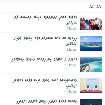
ފަހުގެ ޚަބަރު
އުކުޅަހަށް ކުރެއްވި ދަތުރުފުޅަށްފަހު ރައީސްގެ ދެކަނބަލުން މާލެ
ވަޑައިގެންފި
in 5 hours
ދިރިއުޅުން ނޫން އެހެން ބޭނުންތަކަށް ދޫކުރާ ބިންތަކުގެ ޤަވާޢިދު
ޢާންމުކޮށްފި
in 5 hours
އުކުޅަހަށް 2 ހެކްޓަރުގެ ބިން އިތުރުކޮށް ގޮނޑުދޮށް ހިމާޔަތްކުރަނީ
in 5 hours
ފަރުމަސްވެރިކަމަށް ޚާއްޞަ ފުރަތަމަ އައިސް ޕްލާންޓު އުކުޅަހުގައި
ޤާއިމުކުރަނީ
in 4 hours
މަންހަޓަން ގްރޭންޑް ހޮޓެލުގައި އިވެންޓު ބޭއްވުމަށް ހުޅުވާލައިފި