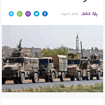
މިޒްނާ މުހައްމަދު
Aug 31, 2018