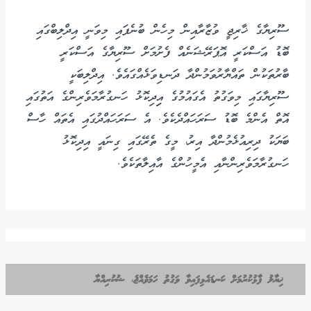
ސޫރިޔާގެ ޚާރިޖީ ވުޒާރާއިން މިހެން ބުނެފައި މިވަނީ އިދްލިބްގައި
ބޮޑު އަސްކަރީ އޮޕަރޭޝަނެއް ފެށުމަށް ސޫރިޔާގެ އަސްކަރީ
ބާރުތަކުން ތައްޔާރުވަމުންދާ ދަނޑިވަޅެއްގައެވެ. އިދްލިބަކީ
ސޫރިޔާގައި މިވަގުތު އެގައުމުގެ އިިދިކޮޅު ހަނގުރާމަވެރިންގެ އަތުގައި
އޮތް އެންމެ ބޮޑު ސަރަހައްދެކެވެ. އެ ސަރަހައްދުގައި އެތައް ހާސް
ބަޔަކު ދިރިއުޅެމުންދާ އިރު، މީގެ ތެރޭގައި ގިނައީ އިދިކޮޅު
ހަނގުރާމަވެރިންނާއި އެމީހުންގެ އާއިލާތަކެވެ.
ޚިޔާލު ފާޅުކުރުމަށް ކަނޑައެޅިފައިވާ ވަގުތު ހަމަވެއްޖެ، ޝުކުރިއްޔާ