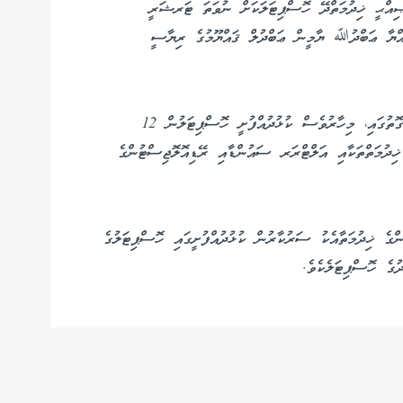
ޓަލް 3 ވަނަ ދަރަޖައިގެ ޞިއްޙީ ޚިދުމަތްދޭ ހޮސްޕިޓަލަކަށް ނުވަތަ ޓަރޝަރީ
ިއްޔާ ޢަބްދުﷲ ޔާމީން ޢަބްދުލް ޤައްޔޫމުގެ ރިޔާސީ
ދެވަނަ ދަރަޖައިގެ ޞިއްޚީ ޙިދުމަތް ދޭ ހޮސްޕިޓަލެއްގެ ގޮތުގައި، މިހާރުވެސް ކުޅުދުއްފުށީ ހޮސްޕިޓަލުން 12
ިދުމަތްތަކާއި އަލްޓްރަރ ސައުންޑާއި ރޭޑިއޮލޮޖިސްޓުންގެ
ަރު 1 ޑޮކްޓަރާއި 2 ވޯޑާއި 6 ނަރުހުންގެ ޚިދުމަތާއެކު ސަރުކާރުން ކުޅުދުއްފުށީގައި ހޮސްޕިޓަލުގެ