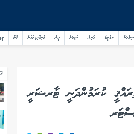
ސިއްހަތު
ތަޢުލީމު
ދުނިޔެ
ކުޅިވަރު
ދީން
މުނިފޫހިފިލުވުން
ފޮޓޯ
ވީޑި
ފަހ
ަރައްޤީ ކުރަމުންދަނީ ޓާރޝަރީ
ސްޓަރ