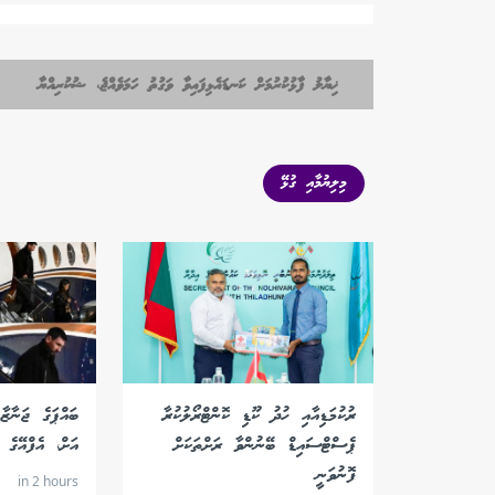
ޚިޔާލު ފާޅުކުރުމަށް ކަނޑައެޅިފައިވާ ވަގުތު ހަމަވެއްޖެ، ޝުކުރިއްޔާ
މިލިޔުމާއި ގުޅޭ
ރުކުމަޑިއާއި ހުދު ކޫޑި ކޮންޓްރޯލުކުރާ
ބައްޕަގެ ޖަނާޒ
ޕެސްޓްސައިޑް ބޭނުންވާ ރަށްތަކަށް
އަށް، އެފްއޭގެ 
ފޮނުވަނީ
in 2 hours