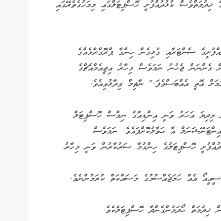
ިދުމަތްވެސް ކުޅުދުއްފުށީ ހޮސްޕިޓަލްގައި މިމަހުގެތެރޭގައި
އްފުށީގެ ސެންޓަރާއި ގުޅިގެން ހިންގާ ޕްރޮގްރާމެއްގެ
ން ގެންނަން ޖެހުނު ނަމަވެސް މިހާރު އިޖީއެމްއެޗްގެ
ަށް އޮތީ އެއްބަސްވެފަ." ނާޡިމް ވިދާޅުވިއެވެ.
ް މިދިޔަ އަހަރު ވަނީ އިންޑިއާގެ ނިމްސް ހޮސްޕިޓަލް
ންޓަނޭޝަނަލް އާ ޙަވާލުކޮށްފައެވެ. ނަމަވެސް
ދުއްފުށީ ހޮސްޕިޓަލުގެ ހިންގުމާ ސަރުކާރުން ވަނީ މިހާރު
އީއޯ އެއް ހަމަޖެއްސުމުގެ މަސައްކަތް ކުރަމުންނެވެ.