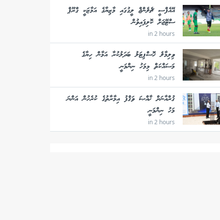
އޭއެފްސީ ޗެލެންޖް ލީގުގައި މާޒިޔާގެ އަމާޒަކީ ގްރޫޕް
ސްޓޭޖަށް ކޮލިފައިވުން
in 2 hours
ވިލިމާލެ ހޮސްޕިޓަލު ބަދަލުކުރާ އަމާން ހިޔާގެ
މަސައްކަތް މިމަހު ނިންމަނީ
in 2 hours
ޤުރްއާނަށް ޚާއްޞަ ވަޤްފު އިމާރާތުގެ ކުރެހުން އަންނަ
މަހު ނިންމަނީ
in 2 hours