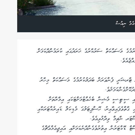
އެމް ނިއުސް
ުމުގެ މަސައްކަތް ސަރުކާރުގެ ޚަރަދުގައި ކުރަމުންދާކަމަށް
ޖެއެވެ.
ް ޓާރޝަރީ ފެންވަރަށް ބަދަލުކުރުމުގެ މަސައްކަތް މިހާރު
ުކޮށްގެންކަމަށެވެ.
އި ސީ.ޓީ.ސީ މެޝިން ބެހެއްޓުމަށްޓަކައި އިމާރާތަށް
 ގާތްވެފައިވާއިރު، ހޮސްޕިޓަލުގަ މެޑިކަލް ޑައިރެކްޓަރަކާއި
ްޓަރ ނާޡިމް ވިދާޅުވިއެވެ.
ްޕިޓަލަށް އިތުރު 4 ސްޕަޝަލިސްޓް ޑޮކްޓަރުން އިތުރުވެގެންދާނެކަމަށާއި އައިޖީއެމްއެޗްގެ