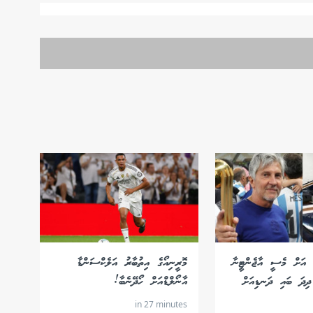
ާ އަށް މެސީ އާޖެންޓީނާ
މޮރީނިއޯގެ އިތުބާރު އަލެކްސަންޑާ
ދިދަ ބައި ދަނޑިއަށް
އާނޯލްޑްއަށް ހޯދޭނެބާ!
in 27 minutes