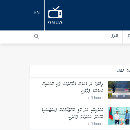
EN
PSM LIVE
އޯ
ކޮލަމް
ުގެ ޚަބަރު
ވިލާތުގެ ދެ ޤައުމުން ޑްރޯންތަކެއް ފެނި ޔޫކްރެއިން
ހަނގުރާމަ ފުޅާވަނީ
in 3 hours
ރުކުމަޑިއާއި ހުދު ކޫޑި ކޮންޓްރޯލުކުރާ ޕެސްޓްސައިޑް
ބޭނުންވާ ރަށްތަކަށް ފޮނުވަނީ
in 3 hours