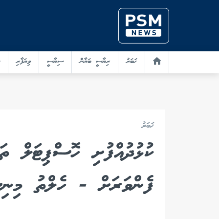
ޚަބަރު
ރިޔާސީ ބަޔާން
ސިޔާސީ
ވިޔަފާރި
ޚަބަރު
ކުޅުދުއްފުށި ހޮސްޕިޓަލް ތ
ފެންވަރަށް - ހެލްތު މިނި