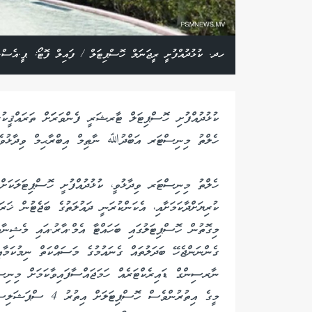
ހދ. ކުޅުދުއްފުށީ ރީޖަނަލް ހޮސްޕިޓަލް / ފައިލް ފޮޓޯ: ޕީ.އެސް.
ކުޅުދުއްފުށި ހޮސްޕިޓަލް ޓާރޝަރީ ފެންވަރަަށް ތަރައްޤީކުރ
ހެލްތު މިނިސްޓަރ އަބްދުﷲ ނާޠިމް އިބްރާޙިމް ވިދާޅުވެއް
ހެލްތު މިނިސްޓަރ ވިދާޅުވީ، ކުޅުދުއްފުށީ ހޮސްޕިޓަލަކަށ
ކުރިޔަށްދާކަމަށާއި، އެކަންކުރަނީ ދައުލަތުގެ ބަޖެޓުން ޚަރަދ
މިގޮތުން ހޮސްޕިޓަލުގައި ބަހައްޓާ އެމް.އާރު.އައި މެޝިނާ
ގެންނަންޖެހޭ ބަދަލުތައް ގެނައުމުގެ މަސައްކަތް ނިމުކަމާއި
ނާރސިންގް ޑައިރެކްޓަރެއް ހަމަޖައްސާފައިވާކަމަށް މިނިސ
މީގެ އިތުރުންވެސް ހޮސ