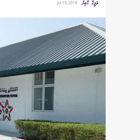
ވަފީޤާ ޙާމިދު
Jul 13, 2018