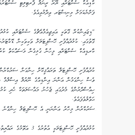
ކާޑިއެކް ސެންޓަރާއި ޔޫރޯ ރީނަލް ފާރޓިލިޓީ ސެންޓަރުގެ ޚ
ފަށާނެކަމަށް މިނިސްޓަރ ވިދާޅުވިއެވެ.
"ޑިޒައިންކުރާ ގޮތަކީ އައިޖީއެމްއެޗްގެ ސެންޓަރާއި ކުޅުދު
ގޮތުގައި. ކުޅުދުއްފުށި ހޮސްޕިޓަލަށް ވަކިވަކިން ޑޮކްޓަރު
ކާރޑީއެކް ސެންޓަރާއި މީހުން ގުޅިގެން މަސައްކަތް ކުރުމ
ކުދުއްފުށި ހޮސްޕިޓަލް ތަރައްޤީކޮށް ހިންގަން ސަރުކާރުނ
ވެސް ހިންގަމުން އަންނަ އިންޑިއާގެ ނޫރުލް އިސްލާމް އި
ހިއްސާދާރުންގެ މެދުގައި ޖެހުނު މައްސަލަތަކާ ހެދި ކުޅު
ޙަވާލުވެފައެވެ.
ސަރުކާރުން މިހާރު އަންނަނީ އެ ހޮސްޕިޓަލް ހިންގާނެ ސީ
ކުޅުދުއްފުށީ ހޮސްޕިޓަލަކީ އުތުރުގެ 3 އަތޮޅުގެ ރައްޔިތުން ޚިދުމަތް ހޯދަމުންގެންދާ ހޮސްޕިޓަލެކެވެ.