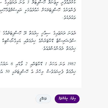
ކުޅުދުއްފުށީ ރީޖަނަލް ހޮސްޕި
ފެންވަރުގެ ހޮސްޕިޓަލަކަށް ހެއްދެވުމަކީ ރައީސުލްޖުމްހޫރ
ވަޢުދެކެވެ.
ސްޕެޝަލިސްޓް ޑޮކްޓަރުންގެ ޚިދުމަތާއި ޑައިގްނޯސްޓިކް ޚ
ޚިދުމަތް ދެމުންގެންދެއެވެ.
1982 ވަނަ އަހ
ޚިދްމަތް ފެށިނަމަވެސް، މިހާރު އެ ހޮސްޕިޓަލަކީ 50 އެދުގެ ހޮސްޕިޓަލެކެވެ.
އިތުރު ލިޔުންތައް
ތަރައްްޤީ