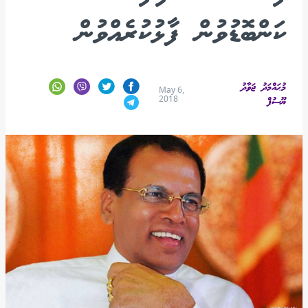
ކަންބޮޑުވުން ފާޅުކުރެއްވުން
މުޙައްމަދު ޖަވާދު
May 6,
2018
ޔޫސުފް