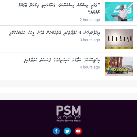
"ޤައުމީ ވިސްނުން އިސްކުރާނަމަ، ފަނާކުރަނިވި ފިކުރަށް ޖާގައެއް
ނޯންނާނެ"
2 hours ago
ދިރުވާލައިގެން މަސްތުވާތަކެތި އެތެރެކުރަން އުޅުނު މީހަކު ހައްޔަރުކޮށްފި
3 hours ago
އިންޖިނޭރުންގެ އެވޯޑަށް ކުރިމަތިލުމުގެ ފުރުޞަތު ހުޅުވާލައިފި
4 hours ago