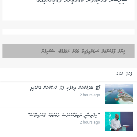
ސިރިސޭނާ އެމަނިކުފާނު ބޮޑުވަޒީރަށް ފާޑުވިދާޅުވިއެވެ.
ޚިޔާލު ފާޅުކުރުމަށް ކަނޑައެޅިފައިވާ ވަގުތު ހަމަވެއްޖެ، ޝުކުރިއްޔާ
ފަހުގެ ޚަބަރު
ޕޯޓް ބަދަލުކުރަން ތިލަފުށި ފަޅު ހުސްކުރަން އަންގައިފި
2 hours ago
"އިޤްތިޞާދީ ދަތިތަކާއެކުވެސް ވަޢުދުތައް ފުއްދައިދޭނަން"
2 hours ago