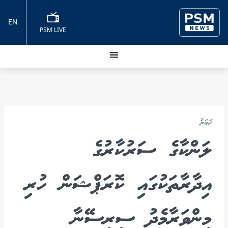
EN
PSM LIVE
ޚަބަރު
ލަންކާގެ ސަރުކާރުގެ
އިދާރާތަކުގައި ކޮރަޕްޝަން ހުރި
މިންވަރާމެދު ސިރިސޭނާ