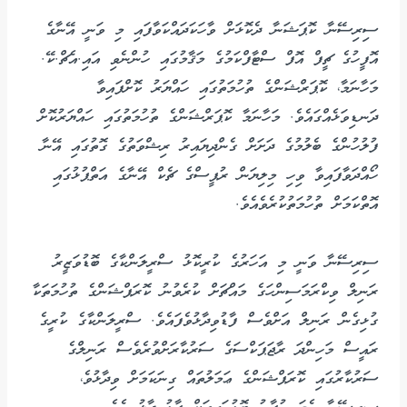
ސިރިސޭނާ ކޮޕަޝަނާ ދެކޮޅަށް ވާހަކަދައްކަވާފައި މި ވަނީ އޭނާގެ
އޮފީހުގެ ޗީފް އޮފް ސްޓާފްކަމުގެ މަޤާމުގައި ހުންނެވި އައި.އެޗް.ކޭ.
މަހާނަމާ، ކޮޕަރްޝަންގެ ތުހުމަތުގައި ހައްޔަރު ކޮށްފައިވާ
ދަނޑިވަޅެއްގައެވެ. މަހާނަމާ ކޮޕަރްޝަންގެ ތުހުމަތުގައި ހައްޔަރުކޮށް
ފުލުހުންގެ ބެލުމުގެ ދަށަށް ގެންދިޔައިރު ރިޝްވަތުގެ ގޮތުގައި އޭނާ
ހޯއްދަވާފައިވާ ވިހި މިލިޔަން ރުޕީސްގެ ޗެކް އޭނާގެ އަތްޕުޅުގައި
އޮތްކަމަށް ތުހުމަތުކުރެވެއެވެ.
ސިރިސޭނާ ވަނީ މި އަހަރުގެ ކުރީކޮޅު ސްރީލަންކާގެ ބޮޑުވަޒީރު
ރަނިލް ވިކްރަމަސިންހަގެ މައްޗަށް ކުރެވުނު ކޮރަޕްޝަންގެ ތުހުމަތަކާ
ގުޅިގެން ރަނިލް އަށްވެސް ފާޑުވިދާޅުވެފައެވެ. ސްރީލަންކާގެ ކުރީގެ
ރައީސް މަހިންދަ ރާޖަޕަކްސަގެ ސަރުކާރަށްވުރެވެސް ރަނިލްގެ
ސަރުކާރުގައި ކޮރަޕްޝަންގެ ޢަމަލުތައް ގިނަކަމަށް ވިދާޅުވެ،