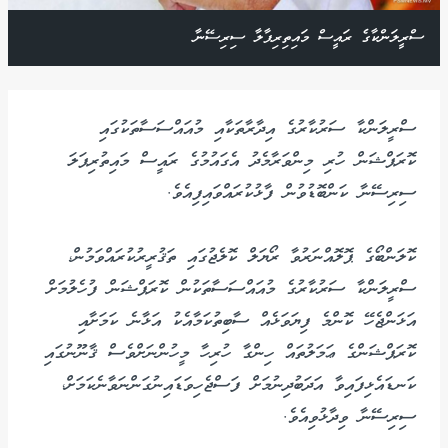
ސްރީލަންކާގެ ރައީސް މައިތިރިޕާލާ ސިރިސޭނާ
ސްރީލަންކާ ސަރުކާރުގެ އިދާރާތަކާއި މުއައްސަސާތަކުގައި
ކޮރަޕްޝަން ހުރި މިންވަރާމެދު އެގައުމުގެ ރައީސް މައިތުރިޕަލަ
ސިރިސޭނާ ކަންބޮޑުވުން ފާޅުކުރައްވައިފިއެވެ.
ކޮލަންބޯގެ ޕޮލޮއްނަރުވާ ރޯޔަލް ކޮލެޖުގައި ތަޤުރީރުކުރައްވަމުން،
ސްރީލަންކާ ސަރުކާރުގެ މުއައްސަސާތަކުން ކޮރަޕްޝަން ފުހެލުމަށް
އަޅަންޖެހޭ ކޮންމެ ފިޔަވަޅެއް ސާބިތުކަމާއެކު އަޅާނެ ކަމަށާއި
ކޮރަޕްޝަންގެ ޢަމަލުތައް ހިންގާ ހުރިހާ މީހުންނަށްވެސް ޤާނޫނުގައި
ކަނޑައެޅިފައިވާ އަދަބުދިނުމަށް ފަސްޖެހިވަޑައިނުގަންނަވާނެކަމަށް،
ސިރިސޭނާ ވިދާޅުވިއެވެ.