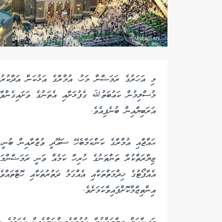
މި އަހަރުގެ ރަމަޟާން މަހު، އުމްރާގެ އަޅުކަން އަދާކުރުމަ
މުސްލިމުން ކަޢުބަތުﷲ ގެފުޅަށާއި އެތަނުގެ ވަށައިގެންވާ 
އަރަބިޔާއިން ބުނެފިއެވެ.
ޙައްޖާއި އުމްރާގެ ކަންކަމާބެހޭ ސައޫދީ ވުޒާރާއިން ބުނީ،
ޒިޔާރަތްކުރާ ތަންތަނުގެ ހުރިހާ ކަމެއް ވަނީ ރަމަޟާންމަހަ
އެއާޕޯޓުގެ ޚިދްމަތްތަކާއި އެއްގަމު ދަތުރުތަކާއި ހޮޓާތައް
އިންތިޒާމްކޮށްފައިވާކަމަށެވެ.