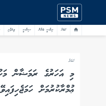
ޚަބަރު
ރިޔާސީ ބަޔާން
ސިޔާސީ
ވިޔަފާރި
ޚަބަރު
މި އަހަރުގެ ރަމަޟާން މަހު
ޢުމްރާކުރުމަށް ހަމަޖެހިފައި