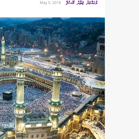
މުޙައްމަދު ޖަވާދު ޔޫސުފް
May 5, 2018