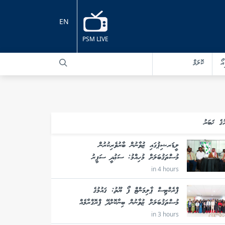
EN
PSM LIVE
އޯ
ކޮލަމް
ުގެ ޚަބަރު
ލީޑަރޝިޕުގައި ޒުވާނުން ބާރުވެރިކުރުން
މުސްތަޤުބަލަށް މުހިއްމު: ސަޢުދީ ސަފީރު
in 4 hours
ޕްރެކްޓިސް ޕާލިމަންޓް ފޯ ޔޫތު: ޤައުމުގެ
މުސްތަޤުބަލަށް ޒުވާނުން ބިނާކޮށްދޭ ޕްރޮގްރާމެއް
in 3 hours