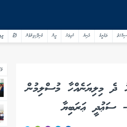
ސިއްހަތު
ތަޢުލީމު
ދުނިޔެ
ކުޅިވަރު
ދީން
މުނިފޫހިފިލުވުން
ފޮޓޯ
ވީޑި
ފަހ
 ދެ މިލިޔަނެއްހާ މުސްލިމުން
ވޭ- ސަޢުދީ ޢަރަބިޔާ