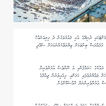
ށްޓަކައި ދުނިޔޭގެ އެކި ޤައުމުތަކުން ދެ މިލިއަނެއްހާ
މުޤައްދަސް ބިންތަކަށް ޒިޔާރަތްކުރާނެކަމަށް ސައޫދީ
 މައްކާގެ ހަރަމްފުޅާއި އެ ނޫންވެސް އުމުރާވެރިން
ށް ތައްޔާރުވެފައި ކަމަށާއި، މީގެއިތުރުން ޖިއްދާގެ
ވެސް އުމުރާވެރިންނަށް ޚާއްސަކޮށްގެން