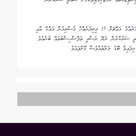
ިންތިޒާމްތައް ހަމަޖެހިފައިވާކަމަށް ސައޫދީ ސަރުކާރުން
ޙައްޖާއި އުމްރާގެ އަޅުކަން އަދާކުރުމަށް އެވްރެޖްކޮށް އަހަރެއްގެ މައްޗަށް 15 މިލިޔަނެއްހާ މުސްލިމުން މައްކާ އާއި
އޫދީ ސަރުކާރުން ނެރޭ ރަސްމީ ތަފާސްހިސާބުތައް ބުނެއެވެ.
ިފައިވާ ބޮޑު މަރާތެއްވެސް ކޮށްފައެވެ.