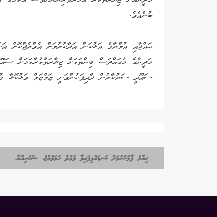
މަދީނާއަށް ޒިޔާރަތްކުރާ އުމުރާވެރިންނަށްވެސް އެކަމުގެ އ
ބުނެއެވެ.
މަދީނާގެ މުގައްދަސް ބިންތަކަށް ޒިޔާރަތްކުރާކަމަށް ސަ
ސައޫދީ ސަރުކާރުން ދާދިފަހުންވަނީ ޒަމްޒަމް ވަޅުކޮޅާ ގުޅ
ޚިޔާލު ފާޅުކުރުމަށް ކަނޑައެޅިފައިވާ ވަގުތު ހަމަވެއްޖެ، ޝުކުރިއްޔާ