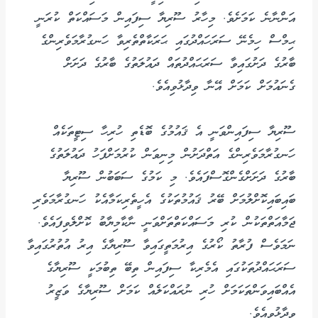
އަންނާނެ ކަމަށެވެ. މިހާރު ސޫރިޔާ ސިފައިން މަސައްކަތް ކުރަނީ
ޙިމްސް ހިމެނޭ ސަރަހައްދުގައި ޙަރަކާތްތެރިވާ ހަނގުރާމަވެރިންގެ
ބާރުގެ ދަށުގައިވާ ސަރަޙައްދުތައް ދައުލަތުގެ ބާރުގެ ދަށަށް
ގެނައުމަށް ކަމަށް އޭނާ ވިދާޅުވިއެވެ.
ސޫރިޔާ ސިފައިންވަނީ އެ ޤައުމުގެ ބޮޑެތި ހުރިހާ ސިޓީތަކެއް
ހަނގުރާމަވެރިންގެ އަތްދަށުން މިނިވަން ކުރުމަށްފަހު ދައުލަތުގެ
ބާރުގެ ދަށަށްގެންގޮސްފައެވެ. މި ކަމުގެ ސަބަބުން ސޫރިޔާ
ބައިބައިކޮށްލުމަށް ބޭރު ޤައުމުތަކުގެ އެހީތެރިކަމާއެކު ހަނގުރާމަވެރި
ޖަމާއަތްތަކުން ކުރި މަސައްކަތްތަށްވަނީ ނާކާމިޔާބު ކޮށްލެވިފައެވެ.
ނަމަވެސް ފުރާތު ކޯރުގެ އިރުމަތީގައިވާ ސޫރިޔާގެ އިރު އުތުރުގައިވާ
ސަރަޙައްދުތަކުގައި އެމެރިކާ ސިފައިން ތިބޭ ތިބުމަކީ ސޫރިޔާގެ
އެއްބައިވަންތަކަމަށް ހުރި ނުރައްކަލެއް ކަމަށް ސޫރިޔާގެ ވަޒީރު
ވިދާޅުވިއެވެ.