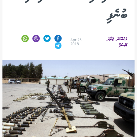
ބުނެފި
މުޙައްމަދު ޖަވާދު
Apr 25,
2018
ޔޫސުފް