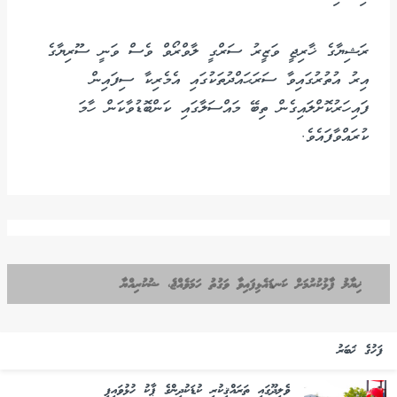
ރަޝިޔާގެ ޚާރިޖީ ވަޒީރު ސަރްގީ ލާވްރޯވް ވެސް ވަނީ ސޫރިޔާގެ
އިރު އުތުރުގައިވާ ސަރަޙައްދުތަކުގައި އެމެރިކާ ސިފައިން
ފައިހަރުކޮށްލައިގެން ތިބޭ މައްސަލާގައި ކަންބޮޑުވާކަން ހާމަ
ކުރައްވާފައެވެ.
ޚިޔާލު ފާޅުކުރުމަށް ކަނޑައެޅިފައިވާ ވަގުތު ހަމަވެއްޖެ، ޝުކުރިއްޔާ
ފަހުގެ ޚަބަރު
ވެލިދޫގައި ތަރައްޤީކުރި ކުޑަކުދިންގެ ޕާކު ހުޅުވައިފި