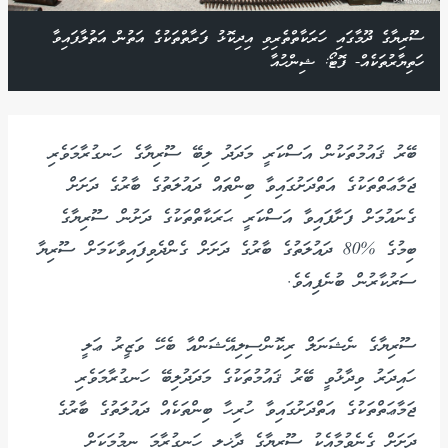
ސޫރިޔާގެ ދޫމާގައި ހަރަކާތްތެރިވި އިދިކޮޅު ފަރާތްތަކުގެ އަތުން އަތުލާފައިވާ
ހަތިޔާރުތަކެއް- ފޮޓޯ: ޝިންހުއާ
ބޭރު ޤައުމުތަކުން އަސްކަރީ މަދަދު ލިބޭ ސޫރިޔާގެ ހަނގުރާމަވެރި
ޖަމާޢަތްތަކުގެ އަތްދަށުގައިވާ ބިންތައް ދައުލަތުގެ ބާރުގެ ދަށަށް
ގެނައުމަށް ފަށާފައިވާ އަސްކަރީ ޙަރަކާތްތަކުގެ ދަށުން ސޫރިޔާގެ
ބިމުގެ %80 ދައުލަތުގެ ބާރުގެ ދަށަށް ގެންދެވިފައިވާކަމަށް ސޫރިޔާ
ސަރުކާރުން ބުނެފިއެވެ.
ސޫރިޔާގެ ނެޝަނަލް ރިކޮންސިލިއޭޝަންއާ ބެހޭ ވަޒީރު ޢަލީ
ހައިދަރު ވިދާޅުވީ ބޭރު ޤައުމުތަކުގެ މަދަދުލިބޭ ހަނގުރާމަވެރި
ޖަމާޢަތްތަކުގެ އަތްދަށުގައިވާ ހުރިހާ ބިންތަކެއް ދައުލަތުގެ ބާރުގެ
ދަށަށް ގެނެވުމާއެކު ސޫރިޔާގެ ދާޚިލީ ހަނގުރާމަ ނިމުމަކަށް