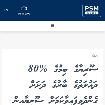
EN
PSM LIVE
ޚަބަރު
ސޫރިޔާގެ ބިމުގެ %80
ދައުލަތުގެ ބާރުގެ ދަށަށް
ގެންދެވިފައިވާކަމަށް ސޫރިޔާއިން