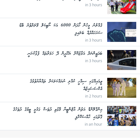
in 3 hours
ގެއްލުނު މީހުން ހޯދަން 6000 އަކަ ނޯޓިކަލް މޭލަށްވުރެ ބޮޑު
ސަރަހައްދެއް ބަލައިފި
in 3 hours
ބަދަވީންނަށް އަމާޒުކޮށް ޔަހޫދީން ދޭ ހަމަލާތައް ފުޅާކުރަނީ
in 3 hours
ވީއައިއޭގައި ސިއްހީ ކުއްލި ނުރައްކަލަކަށް ތައްޔާރުވުމުގެ
އެކްސަސައިޒެއް
in 2 hours
އިންގްލޭންޑް އަތުން އާޖެންޓީނާ މޮޅުވި ދުވަސް ގައުމީ ޓީމުގެ ދުވަހުގެ
ގޮތުގައި ހާއްސަކޮށްފި
in an hour