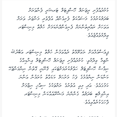
ކުޅުދުއްފުށި ރީޖަނަލް ހޮސްޕިޓަލް ޓަރޝަރީ ފެންވަރަށް
ބަދަލުކުރުމުގެ މަސައްކަތް ފެށިގެންދާ އުފާވެރި މަންޒަރު ވަރަށް
އަވަހަށް ރައްޔިތުންނަށް ފެނިގެންދާނެކަމަށް ހެލްތް މިނިސްޓަރ
ވިދާޅުވެއްޖެއެވެ.
ޕީއެސްއެމްއަށް ،މަޢުލޫމާތު ދެއްވަމުން ހެލްތް މިނިސްޓަރ އަބްދުﷲ
ނާޒިމް ވިދާޅުވީ، ކުޅުދުއްފުށި ރީޖަނަލް ހޮސްޕިޓަލް އިންޑިއާގެ
ނިމްސް ހޮސްޕިޓަލާ ހަވާލުކުރުމަށްޓަކައި ޤާނޫނީ ގޮތުން ނިންމަންޖެހޭ
ކަންކަން ނިންމުމުގެ ފަހު މަރުހަލާ ކަޑައްތު ކުރަމުން އަންނަ
ކަމުގައެވެ. އަދި މިއީ އުތުރުގެ ރަށްތަކުގެ ސިއްޚީ ނިޒާމަށް
އިންގިލާބީ ބަދަލެއް ގެންނާނެ މަޝްރޫއެއްކަން މިނިސްޓަރ
ފާހަގަކުރެއްވިއެވެ.