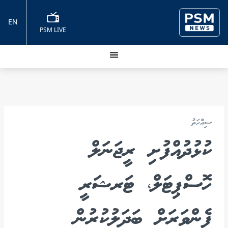
EN
PSM LIVE
ސިއްހަތު
ކުޅުދުއްފުށި ރީޖަނަލް
ހޮސްޕިޓަލް، ޓަރޝަރީ
ފެންވަރަށް ބަދަލުކުރުން