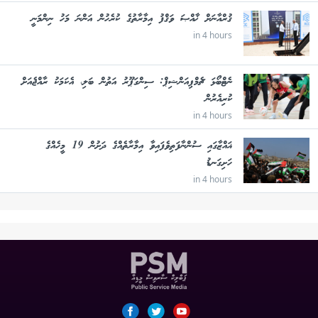
ޤުރްއާނަށް ޚާއްޞަ ވަޤްފު އިމާރާތުގެ ކުރެހުން އަންނަ މަހު ނިންމަނީ
in 4 hours
ނެޓްބޯޅަ ޗެމްޕިއަންޝިޕް: ސިންގަޕޫރު އަތުން ބަލި، އެކަމަކު ރާއްޖެއަށް
ކުރިއެރުން
in 4 hours
ޣައްޒާގައި ސުންނާފަތިވެފައިވާ އިމާރާތެއްގެ ދަށުން 19 މީހެއްގެ
ހަށިގަނޑު
in 4 hours