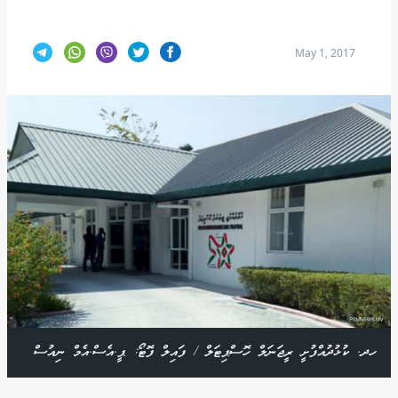
May 1, 2017
ހދ. ކުޅުދުއްފުށީ ރީޖަނަލް ހޮސްޕިޓަލް / ފައިލް ފޮޓޯ: ޕީ.އެސް.އެމް ނިއުސް