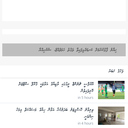
ޚިޔާލު ފާޅުކުރުމަށް ކަނޑައެޅިފައިވާ ވަގުތު ހަމަވެއްޖެ، ޝުކުރިއްޔާ
ފަހުގެ ޚަބަރު
އޭއެފްސީ ޗެލެންޖް ލީގުގައި މާޒިޔާގެ އަމާޒަކީ ގްރޫޕް ސްޓޭޖަށް
ކޮލިފައިވުން
in 5 hours
ވިލިމާލެ ހޮސްޕިޓަލު ބަދަލުކުރާ އަމާން ހިޔާގެ މަސައްކަތް މިމަހު
ނިންމަނީ
in 4 hours