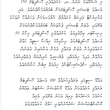
މި މަޝްރޫޢުގެ ދަށުން ހދ. ކުޅުދުއްފުށީ ހޮސްޕިޓަލް 150
އެނދުގެ ޓަރޝަރީ ހޮސްޕިޓަލަކަށް ބަދަލުވެގެންދާނެއެވެ. އަދި
އެގްރިމެންޓް ފައިނަލް ކުރައްވާތާ، ގާތްގަނޑަކަށް އަހަރެއްހާ ދުވަހުގެ
ތެރޭގައި، އެތަން ޓާރޝަރީ ފެންވަރަށް ބަދަލުވެގެންދާނެކަމަށް
މިނިސްޓަރ ވިދާޅުވިއެވެ. ކުޅުދުއްފުށީ ހޮސްޕިޓަލަކީ މިހާރު 50
އެނދުގެ ހޮސްޕިޓަލެކެވެ. އިންޑިއާގެ ނިމްސް ސިޓީއާ ހަވާލު
ކުރައްވައިގެން އެތަން ތަރައްޤީ ވެގެން އަންނައިރު އެތަނުން،
އެމްއާރް އައިގެ ޚިދުމަތާއި، ތެލެސީމިއާ ކުދިންނަށް ފަރުވާދިނުމުގެ
ޚިދުމަތާއި، ސްޕެޝަލިސްޓުންގެ ޚިދުމަތް ލިބެން ހުންނާނެއެވެ.
އައްޑޫ ސިޓީގައި ތަރައްޤީކުރައްވާ 100 އެނދުގެ ހޮސްޕިޓަލް
ތަރައްޤީ ކުރެއްވުމަށް އައްޑޫ ކޮންވެޝަން ސެންޓަރު ތައްޔާރު
ކުރުމުގެ މަސައްކަތް މިދިޔަ އަހަރު ތެރޭގައި އެލިއާ
ކޮންސްޓްރަކްޝަނާ ސަރުކާރުންވަނީ ހަވާލު ކުރައްވާފައެވެ.