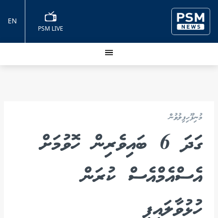
EN
PSM LIVE
މުނިފޫހިފިލުވުން
ގަދަ 6 ބައިވެރިން ހޮވުމަށް
އެސްއެމްއެސް ކުރަން
ހުޅުވާލައިފި