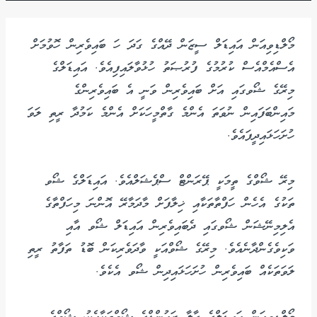
މޯލްޑިވިއަން އައިޑަލް ސީޒަން ދޭއްގެ ގަދަ ހަ ބައިވެރިން ހޮވުމަށް
އެސްއެމްއެސް ކުރުމުގެ ފުރުޞަތު ހުޅުވާލައިފިއެވެ. އައިޑަލްގެ
މިރޭގެ ޝޯވގައި އަށް ބައިވެރިން ވަނީ އެ ބައިވެރިންގެ
މައިންބަފައިން ނުވަތަ އެންމެ ގާތްމީހަކަށް އެންމެ ކަމުދާ ރީތި ލަވަ
ހުށަހަޅައިދީފައެވެ.
މިރޭ ޝޯވްގެ ތީމަކީ ޕޭރަންޓް ސްޕެޝަލްއެވެ. އައިޑަލްގެ ޝޯވ
ތަކުގެ އެހެން ހަފްތާތަކާއި ޚިލާފަށް މާދަމާރޭ އޮންނަ މިހަފްތާގެ
އެލިމިނޭޝަން ޝޯވގައި ދެބައިވެރިން އައިޑަލް ޝޯވ އާއި
ވަކިވެގެންދާނެއެވެ. މިރޭގެ ޝޯވްއަކީ ވާދަވެރިކަން ބޮޑު ތަފާތު ރީތި
ލަވަތަކެއް ބައިވެރިން ހުށަހަޅައިދިން ޝޯވ އެކެވެ.