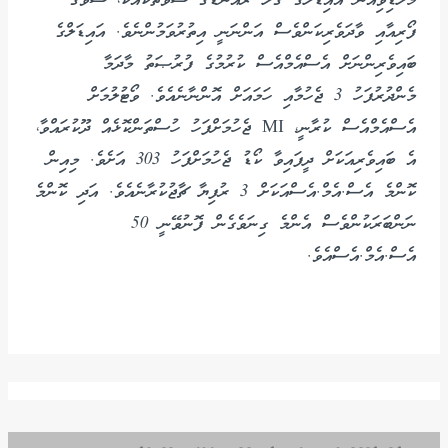
މޯލްޑިވިއަން އައިޑަލްގެ ގާލާ ރައުންޑްގެ ޝޯވްތަކާއެކު، ޝޯވްގެ
ފޯރިއާއި ވާދަވެރިކަންވެސް އަންނަނީ އިތުރުވަމުންނެވެ. އައިޑަލްގެ
ބައިވެރިންނަށް އެސްއެމްއެސް ކުރުމުގެ ފުރުޞަތު މާދަމާ
މެންދުރުފަހު 3 ޖެހުމާއި ހަމައަށް އޮންނާނެއެވެ. ވޯޓުލުމަށް
އެސްއެމްއެސް ކުރާނީ، MI ޖެހުމަށްފަހު ހުސްތަންކޮޅެއް ދޫކުރައްވާ،
އެ ބައިވެރިއަކަށް ދީފައިވާ ކޯޑު ޖެހުމަށްފަހު 303 އަށެވެ. މިއިން
ކޮންމެ އެސް.އެމް.އެސްއަކަށް 3 ރުފިޔާ ޗާޖުކުރާނެއެވެ. އަދި ކޮންމެ
ނަންބަރަކުންވެސް އެންމެ ގިނަވެގެން ފޮނުވޭނީ 50
އެސް.އެމް.އެސްއެވެ.