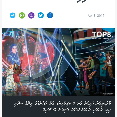
Apr 8, 2017
މޯލްޑިވިއަން އައިޑަލް ގަދަ 8 ބައިވެރިން- ގާލާ ރައުންޑުގެ މިރޭގެ ޝޯގައި
ރީތި، ވާދަވެރި ހުށަހެޅުންތަކެއް ފެނިގެން ގޮސްފައިވޭ-