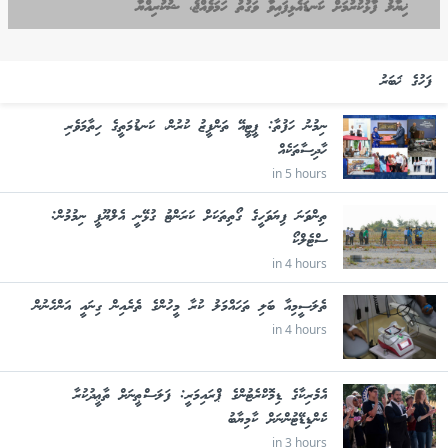
ޚިޔާލު ފާޅުކުރުމަށް ކަނޑައެޅިފައިވާ ވަގުތު ހަމަވެއްޖެ، ޝުކުރިއްޔާ
ފަހުގެ ޚަބަރު
ނިމުނު ހަފުތާ: ޕީޓީއޭ ތަންފީޒު ކުރުން، ކަނޑުމަތީގެ ހިތާމަވެރި
ހާދިސާތަކެއް
in 5 hours
ތިންވަނަ ފިޔަވަހީގެ ގޯތިތަކަށް ކަރަންޓު ގުޅޭނީ އެލްޔޫޕީ ނިމުމުން:
ސްޓެލްކޯ
in 4 hours
ތެލަސީމިއާ ބަލި ތަހައްމަލު ކުރާ މީހުންގެ ތެރެއިން ގިނައީ އަންހެނުން
in 4 hours
އެމެރިކާގެ ޑިމޮކްރެޓުންގެ ޕްރައިމަރީ: ފަލަސްޠީނަށް ތާޢީދުކުރާ
ކެންޑިޑޭޓުންނަށް ކާމިޔާބު
in 3 hours