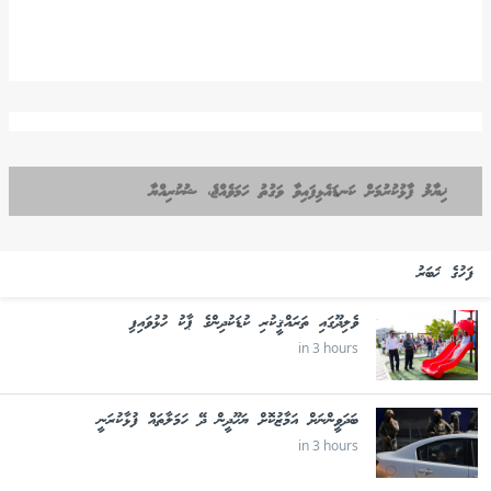
ޚިޔާލު ފާޅުކުރުމަށް ކަނޑައެޅިފައިވާ ވަގުތު ހަމަވެއްޖެ، ޝުކުރިއްޔާ
ފަހުގެ ޚަބަރު
ވެލިދޫގައި ތަރައްޤީކުރި ކުޑަކުދިންގެ ޕާކު ހުޅުވައިފި
in 3 hours
ބަދަވީންނަށް އަމާޒުކޮށް ޔަހޫދީން ދޭ ހަމަލާތައް ފުޅާކުރަނީ
in 3 hours