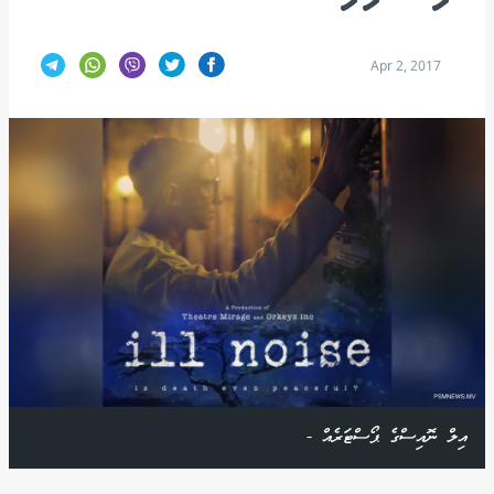
Apr 2, 2017
އިލް ނޮއިސްގެ ޕޯސްޓަރެއް -