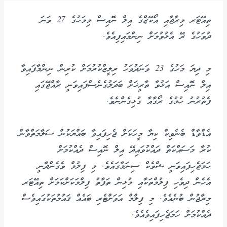
ތިއޭޓަރ މިރާޖާއި އޯކޭޒްގެ އިލް ނޮއިސް މިމަހުގެ 27 ވަނަ
ދުވަހުގެ ރޭ އެޅުވުމަށް ނިންމައިފިއެވެ.
މި ދިޔަ މަހުގެ 23 ވަނަދުވަހު ރިލީޒްކުރުމަށް ކުރިން ނިންމާފައިވާ
އިލް ނޮއިސް އަޅުވާ ތާރީޚަށް ބަދަލުގެނެސްފައިވަނީ ރާއްޖޭގައި
ފެތުރުނު ހުމުގެ ރޯގާއާ ގުޅިގެންނެވެ.
އެޑްވާޑް ބެނެވިކް ކިޔާ މީހަކަށް ޖެހިފައިވާ ބައްޔަކުން ސަލާމަތްވާން
ކުރާ މަސައްކަތް ދައްކުވައިދޭ އިލް ނޮއިސް ދެއްކުމަށް
ހަމަޖެހިފައިވަނީ ޝްވެކް ސިނަމާގައެވެ. މި ފިލުމް ވެގެންދާނީ
އެހެން ދިވެހި ފިލުމްތަކާއި މުޅިން ތަފާތު ފިލްމަކަށްކަމަށް ތިއޭޓަރ
މިރާޖުން ބުނެއެވެ. މި ފިލްމް އަވަށްޓެރި ބައެއް ޤައުމުތަކުގައިވެސް
ދެއްކުމަށް ހަމަޖެހިފައިވެއެވެ.