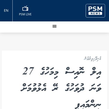
EN
PSM LIVE
މުނިފޫހިފިލުވުން
އިލް ނޮއިސް މިމަހުގެ 27
ވަނަ ދުވަހުގެ ރޭ އެޅުވުމަށް
ނިންމައިފި