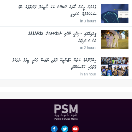
ގެއްލުނު މީހުން ހޯދަން 6000 އަކަ ނޯޓިކަލް މޭލަށްވުރެ ބޮޑު
ސަރަހައްދެއް ބަލައިފި
in 3 hours
ވީއައިއޭގައި ސިއްހީ ކުއްލި ނުރައްކަލަކަށް ތައްޔާރުވުމުގެ
އެކްސަސައިޒެއް
in 2 hours
އިންގްލޭންޑް އަތުން އާޖެންޓީނާ މޮޅުވި ދުވަސް ގައުމީ ޓީމުގެ ދުވަހުގެ
ގޮތުގައި ހާއްސަކޮށްފި
in an hour