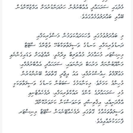
މެދުގައި ސަރަޙައްދީ އެއްބާރުލުން ހަރުދަނާކުރުމަށް އަމާޒުކޮށްގެން
ބޭއްވި ބައްދަލުވުމެއްގައެވެ.
މި ބައްދަލުވުމުގައި ވާހަކަދައްކަވަމުން މަސްވެރިކަމާއި
ދަނޑުވެރިކަމާއި ކަނޑުގެ ވަސީލަތްތަކާބެހޭ ވުޒާރާގެ ސްޓޭޓް
މިނިސްޓަރ މުޙައްމަދު މުއްޠަލިބް ވިދާޅުވީ، ރާއްޖެއަށް ވަޑައިގެންނެވި
މަންދޫބުންނަށް މަރުޙަބާ ދަންނަވައި، ސަރަޙައްދީ އެއްބާރުލުމާއި،
މަޢުލޫމާތު ޙިއްސާކުރުމާއި، އައު އީޖާދީ ގޮތްތައް ބޭނުންކުރުން
މުހިންމު ކަމަށެވެ. މިކަންކަމުގެ ސަބަބުން ކަނޑުގެ ވަސީލަތްތަކަކީ
މުޅި ސަރަޙައްދުގެ ކާނާގެ ރައްކާތެރިކަމާއި، ދެމެހެއްޓެނިވި
އާމްދަނީއާއި، އިޤްތިޞާދީ ތަނަވަސްކަން ކަށަވަރުކޮށްދޭ
ވަސީލަތްތަކެއްގެ ގޮތުގައި ދެމެހެއްޓޭނެކަން ސްޓޭޓް މިނިސްޓަރ
ފާހަގަކުރެއްވިއެވެ.