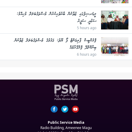
ލީޑަރޝިޕުގައި ޒުވާނުން ބާރުވެރިކުރުން މުސްތަޤުބަލަށް މުހިއްމު:
ސަޢުދީ ސަފީރު
5 hours ago
ޕްރެކްޓިސް ޕާލިމަންޓް ފޯ ޔޫތު: ޤައުމުގެ މުސްތަޤުބަލަށް ޒުވާނުން
ބިނާކޮށްދޭ ޕްރޮގްރާމެއް
6 hours ago
Public Service Media
Radio Building, Ameenee Magu