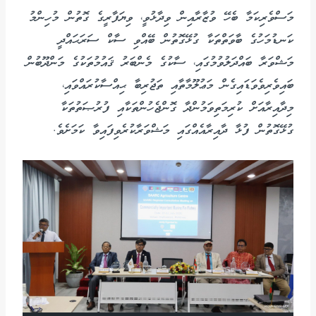
މަސްވެރިކަމާ ބެހޭ ވުޒާރާއިން ވިދާޅުވީ، ވިޔަފާރީގެ ގޮތުން މުހިންމު
ކަނޑުމަހުގެ ބާވަތްތަކާ ގުޅޭގޮތުން ބޭއްވި ސާކް ސަރަޙައްދީ
މަޝްވަރާ ބައްދަލުވުމުގައި، ސާކުގެ މެންބަރު ޤައުމުތަކުގެ މަންދޫބުން
ބައިވެރިވެވަޑައިގެން މަޢުލޫމާތާއި ތަޖުރިބާ ޙިއްސާކުރައްވައި،
މިދާއިރާއަށް ކުރިމަތިވަމުންދާ ގޮންޖެހުންތަކާއި ފުރުޞަތުތަކާ
ގުޅޭގޮތުން ފުޅާ ދާއިރާއެއްގައި މަޝްވަރާކުރެވިފައިވާ ކަމަށެވެ.