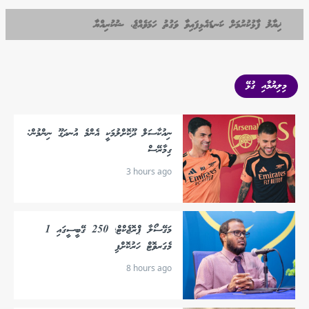
ޚިޔާލު ފާޅުކުރުމަށް ކަނޑައެޅިފައިވާ ވަގުތު ހަމަވެއްޖެ، ޝުކުރިއްޔާ
މިލިޔުމާއި ގުޅޭ
ނިއުކާސަލް ދޫކޮށްލުމަކީ އެންމެ އުނދަގޫ ނިންމުން:
ގިމާރޭސް
3 hours ago
މަގޭސޯލާ ޕްރޮޖެކްޓް؛ 250 ގޭބީސީގައި 1
މެގަރވޮޓް ހަރުކޮށްފި
8 hours ago