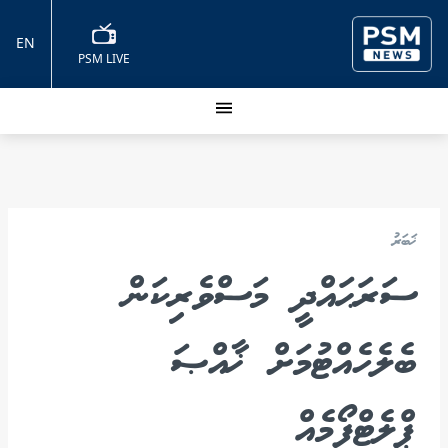
EN
PSM LIVE
ޚަބަރު
ސަރަޙައްދީ މަސްވެރިކަން
ބެލެހެއްޓުމަށް ޚާއްޞަ
ޕްލެޓްފޯމެއް