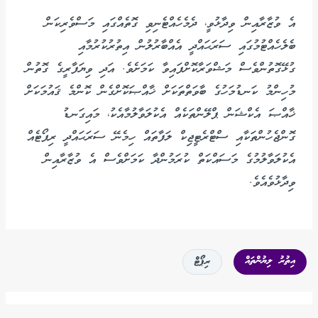
އެ ވުޒާރާއިން ވިދާޅުވީ، ދެމެހެއްޓެނިވި ގޮތެއްގައި މަސްވެރިކަން
ބެލެހެއްޓުމުގައި ސަރަޙައްދީ އެއްބާރުލުން އިތުރުކުރުމާއި
ގުޅޭގޮތުންވެސް މަޝްވަރާކޮށްފައިވާ ކަމަށެވެ. އަދި ވިޔަފާރީގެ ގޮތުން
މުހިންމު ކަނޑުމަހުގެ ބާވަތްތަކަށް ޚާއްޞަކޮށްގެން ކޮންމެ ޤައުމަކަށް
ޚާއްޞަ އެކްޝަން ޕްލޭންތަކެއް އެކުލަވާލުމާއެކު، މައިގަނޑު
ގޮންޖެހުންތަކާއި ސްޓްރެޓީޖިކް ލަފާތައް ހިމެނޭ ސަރަޙައްދީ ރިޕޯޓެއް
އެކުލަވާލުމުގެ މަސައްކަތް ކުރަމުންދާ ކަމަށްވެސް އެ ވުޒާރާއިން
ވިދާޅުވެއެވެ.
އިތުރު ލިޔުންތައް
ރިޕޯޓް