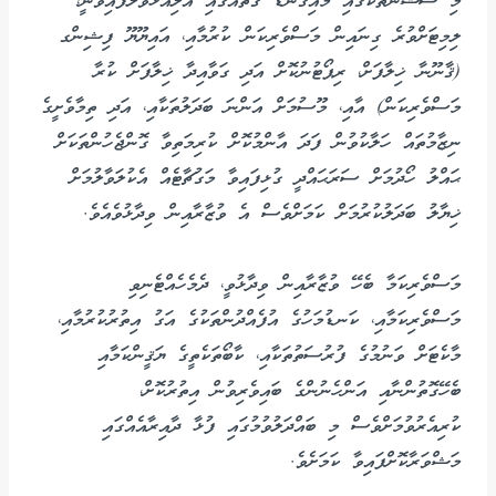
މި ސެޝަންތަކުގައި މައިގަނޑު ގޮތެއްގައި އަލިއަޅުވާލާފައިވަނީ،
ލިމިޓަށްވުރެ ގިނައިން މަސްވެރިކަން ކުރުމާއި، އައިޔޫޔޫ ފިޝިންގ
(ޤާނޫނާ ޚިލާފަށް، ރިޕޯޓުނުކޮށް އަދި ގަވާއިދާ ޚިލާފަށް ކުރާ
މަސްވެރިކަން) އާއި، މޫސުމަށް އަންނަ ބަދަލުތަކާއި، އަދި ތިމާވެށީގެ
ނިޒާމުތައް ހަލާކުވުން ފަދަ އާންމުކޮށް ކުރިމަތިވާ ގޮންޖެހުންތަކަށް
ޙައްލު ހޯދުމަށް ސަރަޙައްދީ ގުޅިފައިވާ މަގުޗާޓެއް އެކުލަވާލުމަށް
ޚިޔާލު ބަދަލުކުރުމަށް ކަމަށްވެސް އެ ވުޒާރާއިން ވިދާޅުވެއެވެ.
މަސްވެރިކަމާ ބެހޭ ވުޒާރާއިން ވިދާޅުވީ، ދެމެހެއްޓެނިވި
މަސްވެރިކަމާއި، ކަނޑުމަހުގެ އުފެއްދުންތަކުގެ އަގު އިތުރުކުރުމާއި،
މާކެޓަށް ވަނުމުގެ ފުރުސަތުތަކާއި، ކާބޯތަކެތީގެ ޔަޤީންކަމާއި
ބެހޭގޮތުންނާއި އަންހެނުންގެ ބައިވެރިވުން އިތުރުކޮށް،
ކުރިއެރުވުމަށްވެސް މި ބައްދަލުވުމުގައި ފުޅާ ދާއިރާއެއްގައި
މަޝްވަރާކޮށްފައިވާ ކަމަށެވެ.