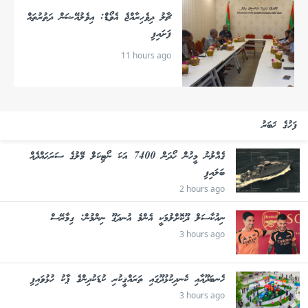
ޗާލު ދިވެހިރާއްޖެ އެވޯޑް: އިވެލުއޭޝަން ދަތުރުތައް
ފަށައިފި
11 hours ago
ފަހުގެ ޚަބަރު
ގެއްލުނު މީހުން ހޯދަން 7400 އަކަ ނޯޓިކަލް މޭލުގެ ސަރަޙައްދެއް
ބަލައިފި
2 hours ago
ނިއުކާސަލް ދޫކޮށްލުމަކީ އެންމެ އުނދަގޫ ނިންމުން: ގިމާރޭސް
3 hours ago
ހެނބަދޫއާއި ކެނދިކުޅުދޫގައި ތަރައްޤީކުރި ކުޑަކުދިންގެ ޕާކު ހުޅުވައިފި
3 hours ago