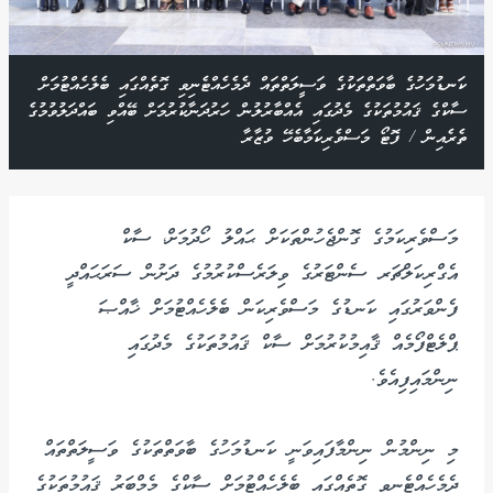
ކަނޑުމަހުގެ ބާވަތްތަކުގެ ވަސީލަތްތައް ދެމެހެއްޓެނިވި ގޮތެއްގައި ބެލެހެއްޓުމަށް
ސާކްގެ ޤައުމުތަކުގެ މެދުގައި އެއްބާރުލުން ހަރުދަނާކުރުމަށް ބޭއްވި ބައްދަލުވުމުގެ
ތެރެއިން / ފޮޓޯ މަސްވެރިކަމާބެހޭ ވުޒާރާ
މަސްވެރިކަމުގެ ގޮންޖެހުންތަކަށް ޙައްލު ހޯދުމަށް، ސާކް
އެގްރިކަލްޗަރ ސެންޓަރުގެ ވިލަރެސްކުރުމުގެ ދަށުން ސަރަޙައްދީ
ފެންވަރުގައި ކަނޑުގެ މަސްވެރިކަން ބެލެހެއްޓުމަށް ޚާއްޞަ
ޕްލެޓްފޯމެއް ޤާއިމުކުރުމަށް ސާކް ޤައުމުތަކުގެ މެދުގައި
ނިންމައިފިއެވެ.
މި ނިންމުން ނިންމާފައިވަނީ ކަނޑުމަހުގެ ބާވަތްތަކުގެ ވަސީލަތްތައް
ދެމެހެއްޓެނިވި ގޮތެއްގައި ބެލެހެއްޓުމަށް ސާކްގެ މެމްބަރު ޤައުމުތަކުގެ