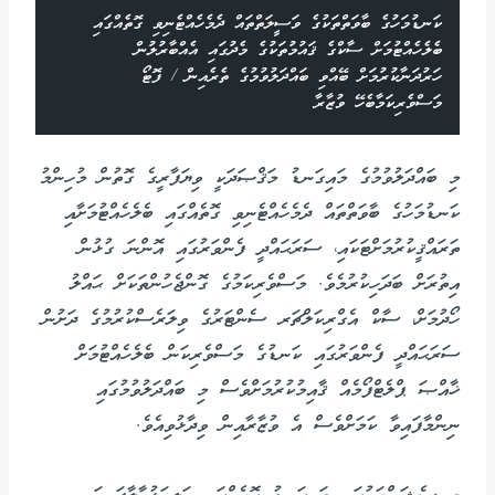
ކަނޑުމަހުގެ ބާވަތްތަކުގެ ވަސީލަތްތައް ދެމެހެއްޓެނިވި ގޮތެއްގައި
ބެލެހެއްޓުމަށް ސާކްގެ ޤައުމުތަކުގެ މެދުގައި އެއްބާރުލުން
ހަރުދަނާކުރުމަށް ބޭއްވި ބައްދަލުވުމުގެ ތެރެއިން / ފޮޓޯ
މަސްވެރިކަމާބެހޭ ވުޒާރާ
މި ބައްދަލުވުމުގެ މައިގަނޑު މަޤްޞަދަކީ ވިޔަފާރީގެ ގޮތުން މުހިންމު
ކަނޑުމަހުގެ ބާވަތްތައް ދެމެހެއްޓެނިވި ގޮތެއްގައި ބެލެހެއްޓުމަށާއި
ތަރައްޤީކުރުމަށްޓަކައި، ސަރަޙައްދީ ފެންވަރުގައި އޮންނަ ގުޅުން
އިތުރަށް ބަދަހިކުރުމެވެ. މަސްވެރިކަމުގެ ގޮންޖެހުންތަކަށް ޙައްލު
ހޯދުމަށް، ސާކް އެގްރިކަލްޗަރ ސެންޓަރުގެ ވިލަރެސްކުރުމުގެ ދަށުން
ސަރަޙައްދީ ފެންވަރުގައި ކަނޑުގެ މަސްވެރިކަން ބެލެހެއްޓުމަށް
ޚާއްޞަ ޕްލެޓްފޯމެއް ޤާއިމުކުރުމަށްވެސް މި ބައްދަލުވުމުގައި
ނިންމާފައިވާ ކަމަށްވެސް އެ ވުޒާރާއިން ވިދާޅުވިއެވެ.