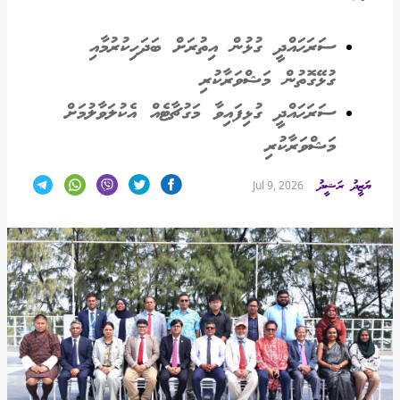
ސަރަޙައްދީ ގުޅުން އިތުރަށް ބަދަހިކުރުމާއި
ގުޅޭގޮތުން މަޝްވަރާކުރި
ސަރަޙައްދީ ގުޅިފައިވާ މަގުޗާޓެއް އެކުލަވާލުމަށް
މަޝްވަރާކުރި
ޔަޒީދު ރަޝީދު
Jul 9, 2026