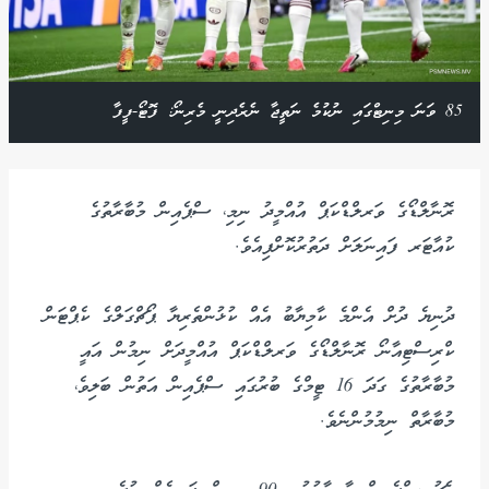
85 ވަނަ މިނިޓްގައި ނުކުމެ ނަތީޖާ ނެރެދިނީ މެރިނޯ: ފޮޓޯ-ފީފާ
ރޮނާލްޑޯގެ ވަރލްޑްކަޕް އުއްމީދު ނިމި، ސްޕެއިން މުބާރާތުގެ
ކުއާޓަރ ފައިނަލަށް ދަތުރުކޮށްފިއެވެ.
ދުނިޔެ ދުށް އެންމެ ކާމިޔާބު އެއް ކުޅުންތެރިޔާ ޕޯޗްގަލްގެ ކެޕްޓަން
ކްރިސްޓިއާނޯ ރޮނާލްޑޯގެ ވަރލްޑްކަޕް އުއްމީދަށް ނިމުން އައީ
މުބާރާތުގެ ގަދަ 16 ޓީމްގެ ބުރުގައި ސްޕެއިން އަތުން ބަލިވެ،
މުބާރާތް ނިމުމުންނެވެ.