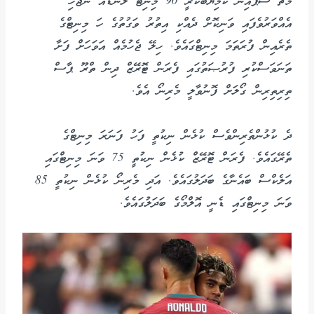
މެޗު ސްޕެއިން ކާމިޔާބުކުރީ 90 މިނިޓް ލަނޑެއް ނުޖެހި
އެއްވަރުވެފައި ވަނިކޮށް ދެއްކި އިތުރު ވަގުތުގެ ހަ މިނިޓްގެ
ތެރެއިން ފުރަތަމަ މިނިޓްގައެވެ. ހިލޭ ޖެހުމެއް އަވަހަށް ފަށާ
ތަނަވަސްކުރި ފުރުޞަތުގައި ފެރަން ޓޮރޭޒް ދިން ތްރޫ ޕާސް
ތިރިތިރިން ގޯލަށް ފޮނުވާލީ މެރިނޯ އެވެ.
ދެ ކުޅުންތެރިންވެސް ކުޅެން ނިކުތީ ފަހު ފަނަރަ މިނިޓްގެ
ތެރޭގައެވެ. ފެރަން ޓޮރޭޒް ކުޅެން ނިކުތީ 75 ވަނަ މިނިޓްގައި
އަލެކްސް ބައެނާގެ ބަދަލުގައެވެ. އަދި މެރިނޯ ކުޅެން ނިކުތީ 85
ވަނަ މިނިޓްގައި ޑެނީ އޮލްމޯގެ ބަދަލުގައެވެ.