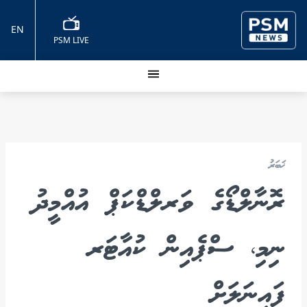
EN
PSM LIVE
ޚަބަރު
ރޮނާލްޑޯގެ ވަރލްޑްކަޕް އުއްމީދު
ނިމި، ސްޕެއިން ކުއާޓަރ
ފައިނަލަށް