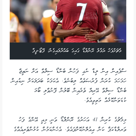
މެޗަށްފަހު ޔަމާލް ރޮނާލްޑޯ ގައިގަ ބައްދާލައިގެން: ފޮޓޯ-ފީފާ
ސްޕެއިން އިން ލީޑް ނެގި ފަހުން ބެނާޑޯ ސިލްވާ އަށް ނަތީޖާ
ހަމަހަމަ ކުރަން ފުރުޞަތެއް ލިބުނެވެ. އެކަމަކު ބަދަލަކަށް ނިކުއިން
ބެނާޑޯ ސިލްވާ އޭރިޔާ ތެރެއިން ބޮލުން ފޮނުވާލި ބޯޅަ
ކުޑަތަންކޮޅެއް މަތިވީއެވެ.
މިމެޗުގެ ކުރިން 41 އަހަރުގެ ރޮނާލްޑޯ ވަނީ މިއީ އޭނާގެ ފަހު
ވަރލްޑްކަޕް ކަން އިއުލާނުކޮށްފައެވެ. އެހެންކަމުން ކުޅުންތެރިއެއްގެ