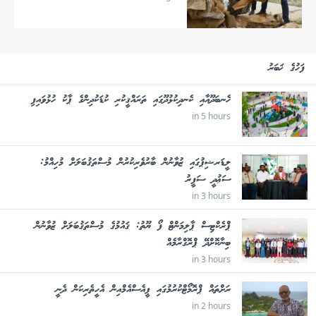
ފަހުގެ ޚަބަރު
ހެނބަދޫއާއި ކެނދިކުޅުދޫގައި ތަރައްޤީކުރި ކުޑަކުދިންގެ ޕާކު ހުޅުވައިފި
in 5 hours
ލީޑަރޝިޕުގައި ޒުވާނުން ބާރުވެރިކުރުން މުސްތަޤުބަލަށް މުހިއްމު:
ސަޢުދީ ސަފީރު
in 3 hours
ޕްރެކްޓިސް ޕާލިމަންޓް ފޯ ޔޫތު: ޤައުމުގެ މުސްތަޤުބަލަށް ޒުވާނުން
ބިނާކޮށްދޭ ޕްރޮގްރާމެއް
in 3 hours
ރަށްތައް ޕްރޮމޯޓްކުރުމުގައި ޕީއެސްއެމްއިން އެހީތެރިކަން ދެނީ
in 2 hours