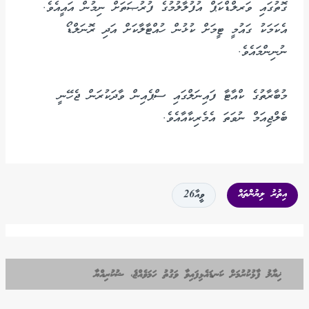
ގޮތުގައި ވަރލްޑްކަޕް އުފުލާލުމުގެ ފުރުޞަތަށް ނިމުން އައީއެވެ.
އެކަމަކު ގައުމީ ޓީމަށް ކުޅުން ހުއްޓާލާކަށް އަދި ރޮނަލްޑޯ
ނުނިންމައެވެ.
މުބާރާތުގެ ކްއާޓާ ފައިނަލްގައި ސްޕެއިން ވާދަކުރަން ޖެހޭނީ
ބެލްޖިއަމް ނުވަތަ އެމެރިކާއާއެވެ.
އިތުރު ލިޔުންތައް
ވީއާ26
ޚިޔާލު ފާޅުކުރުމަށް ކަނޑައެޅިފައިވާ ވަގުތު ހަމަވެއްޖެ، ޝުކުރިއްޔާ