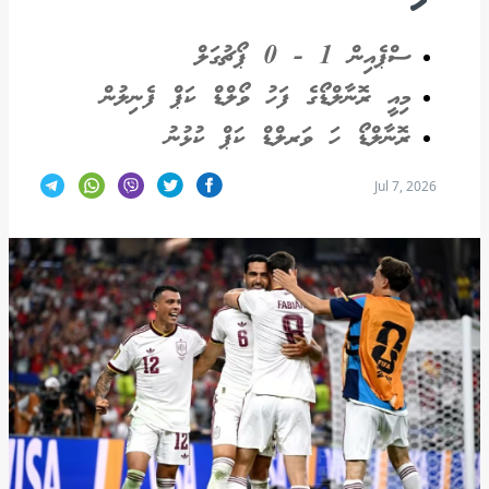
ސްޕެއިން 1 - 0 ޕޯޗުގަލް
މިއީ ރޮނާލްޑޯގެ ފަހު ވޯލްޑް ކަޕް ފެނިލުން
ރޮނާލްޑޯ ހަ ވަރލްޑް ކަޕް ކުޅުނު
Jul 7, 2026