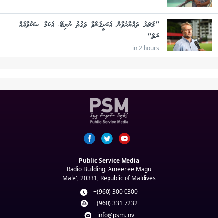
"މެޗަށް ތައްޔާރުވާން އެކަށީގެންވާ ވަގުތު ނުލިބޭ، އެކަމާ ޝަކުވާއެއް
ނެތް"
in 2 hours
Public Service Media
Radio Building, Ameenee Magu
Male', 20331, Republic of Maldives
+(960) 300 0300
+(960) 331 7232
info@psm.mv