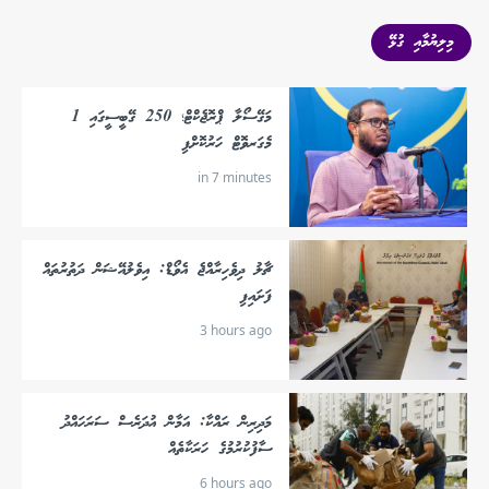
މިލިޔުމާއި ގުޅޭ
މަގޭސޯލާ ޕްރޮޖެކްޓް؛ 250 ގޭބީސީގައި 1
މެގަރވޮޓް ހަރުކޮށްފި
in 7 minutes
ޗާލު ދިވެހިރާއްޖެ އެވޯޑް: އިވެލުއޭޝަން ދަތުރުތައް
ފަށައިފި
3 hours ago
މަދިރިން ރައްކާ: އަމާން އުދަރެސް ސަރަހައްދު
ސާފުކުރުމުގެ ހަރަކާތެއް
6 hours ago