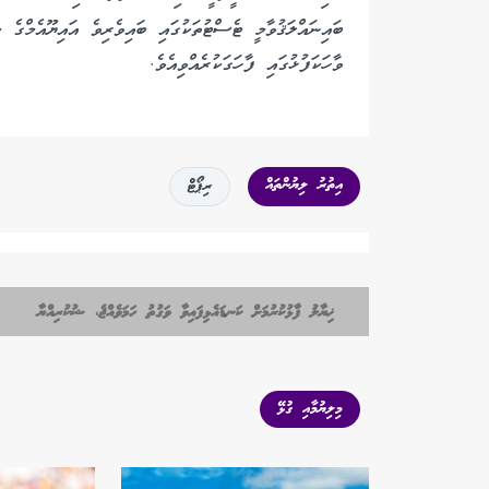
ބައިނައްލަޤުވާމީ ޓެސްޓުތަކުގައި ބައިވެރިވެ އައިޔޫއެމްގެ 
ވާހަކަފުޅުގައި ފާހަގަކުރެއްވިއެވެ.
އިތުރު ލިޔުންތައް
ރިޕޯޓް
ޚިޔާލު ފާޅުކުރުމަށް ކަނޑައެޅިފައިވާ ވަގުތު ހަމަވެއްޖެ، ޝުކުރިއްޔާ
މިލިޔުމާއި ގުޅޭ