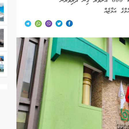
ރުން
މްގެ އަމާޒެއް