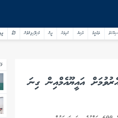
ސިއްހަތު
ތަޢުލީމު
ދުނިޔެ
ކުޅިވަރު
ދީން
މުނިފޫހިފިލުވުން
ފޮޓޯ
ވީޑި
ފަހ
ރުވުމަށް އައީޔޫއެމްއިން ގިނަ