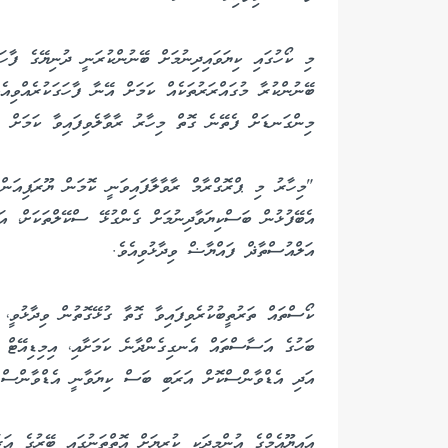
މި ކޯހުގައި ކިޔަވައިދިނުމަށް ބޭނުންކުރަނީ ދުނިޔޭގެ ފާހަ
ބޭނުންކުރާ މުގައްރަރުތަކެއް ކަމަށް އޭނާ ފާހަގަކުރެއްވިއެ
މިންގަނޑަށް ފެތޭނެ ގޮތް މިހާރު ރާވާލެވިފައިވާ ކަމަށް ޑީ
"މިހާރު މި ޕްރޮގްރާމް ރާވާލާފައިވަނީ ކޮމަން ޔޫރަޕިއަ
އެބޭފުޅުން ބަސްކިޔަވާދިނުމަށް ގެންގުޅޭ ސްކޭލްތަކަށް، އ
އަލްއުސްތާޛް ފައްޔާޟް ވިދާޅުވިއެވެ.
އަދި އެޑްވާންސްކޮށް އަރަބި ބަސް ކިޔަވާނީ އެޑްވާންސް ލ
އައިޔޫއެމްގެ އުންމީދަކީ ކުރިޔަށް އޮތްތަނުގައި ބޭރުގެ އަރަ