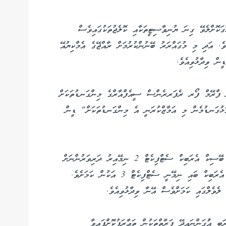
ގަކޮށްލެވޭ ގިނަ ޔުނިވާސިޓީތަކާއި ކޮލެޖުތަކުގައިވެސް
ވެ. އަދި މި މުގައްރަރު ބޭނުންކުރުމަށް ރާއްޖޭގެ އެމްކިޔުއޭ
ން ވިދާޅުވިއެވެ.
ން ފްރޭމް ފޯރ ރެފަރރެންސް ސީއެފްއާރްގެ މިންގަނޑުތަކަށް
ަޅުގަނޑުމެން މި އަމާޒްކުރަނީ އެ މިންގަނޑުތަކަށް" ޑީން
ކޯސްތައް ތަރުތީބުކުރެވިފައިވާ ގޮތާ ގުޅޭގޮތުން ވިދާޅުވީ، ބޭސިކް އެރަބިކް ސެޓްފިކެޓް 2 ނިމޭއިރު ދަރިވަރުންނަށް
ބަހުގެ އަސާސްތައް އެނގިގެންދާނެ ކަމަށާއި، އިމިޑިއޭޓް އެރަބިކް ބައި ނިމޭނީ ސެޓްފިކެޓް 3 އަކުން ކަމަށެވެ.
ެވެލްގައި ކަމަށްވެސް އޭނާ ވިދާޅުވިއެވެ.
ބި އުުގަންނައިދޭ ފަރާތްތަކުން ތަޢާރަފުކޮށްފައިވާ