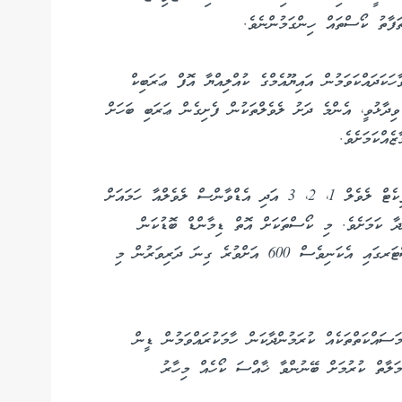
ފާތު ކޯސްތައް ހިންގަމުންނެވެ.
ކަދައްކަވަމުން އައިޔޫއެމްގެ ކުއްލިއްޔާ އޮފް ޢަރަބިކް
ދާޅުވީ، އެންމެ ދަށު ލެވެލްތަކުން ފެށިގެން ޢަރަބި ބަހަށް
ެއްކަމަށެވެ.
ޑީން ވިދާޅުވީ، ރާއްޖޭގެ ހުރިހާ ސަރަޙައްދެއްގައި ސެޓްފިކެޓް ލެވެލް 1، 2، 3 އަދި އެޑްވާންސް ލެވެލްއާ ހަމައަށް
ދާ ކަމަށެވެ. މި ކޯސްތަކަށް އޮތް ޑިމާންޑް ބޮޑުކަން
ފާހަގަކުރައްވަމުން އޭނާ ވިދާޅުވީ، ވޭތުވެދިޔަ ދެ ސެމިސްޓަރގައި އެކަނިވެސް 600 އަށްވުރެ ގިނަ ދަރިވަރުން މި
ަސައްކަތްތަކެއް ކުރަމުންދާކަން ހާމަކުރައްވަމުން ޑީން
ާމަލާތް ކުރުމަށް ބޭނުންވާ ޚާއްސަ ކޯހެއް މިހާރު