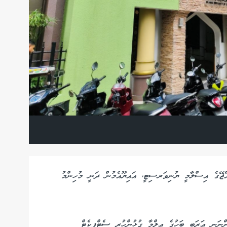
ާއްޖޭގެ އިސްލާމީ ޔުނިވަރސިޓީ، އައިޔޫއެމުން ދަނީ މުހިންމު
ންނަނީ ޢަރަބި ބަހުގެ ޢިލްމާ ގުޅުންހުރި ސެޓްފިކެޓް