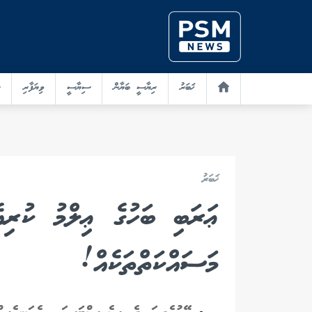
ޚަބަރު
ރިޔާސީ ބަޔާން
ސިޔާސީ
ވިޔަފާރި
ޚަބަރު
ޢަރަބި ބަހުގެ ޢިލްމު ކުރިއެ
މަސައްކަތްތަކެއް!