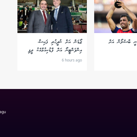
ަނީ ބާސެލޯނާ އަށް
ޖޯޑަން އަށް ނުދީހުރި ފައިސާ،
އިންފަންޓީނޯ އަށް ފާޑުކިއުމާއެކު ދީފި
6 hours ago
Magu