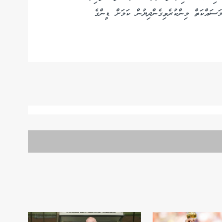
މަސައްކަތް މިންކުރެވިގެންދިޔުން ކަމަށް ޑީންގެ