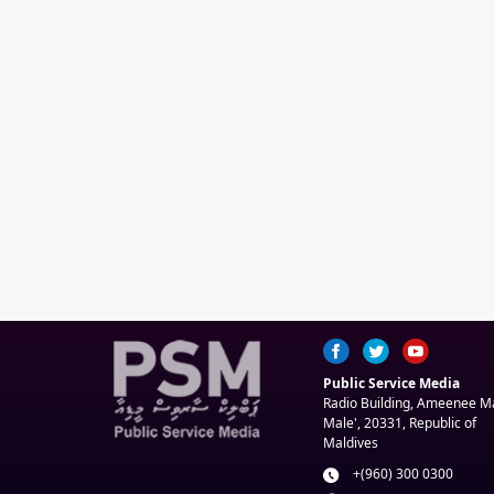
Public Service Media
Radio Building, Ameenee 
Male', 20331, Republic of
Maldives
+(960) 300 0300