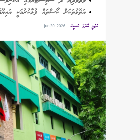
ވޭތުވެދިޔަ ދެ ސެމިސްޓަރގައި އެކަނިވެސް 600 އަށްވުރެ ގިނަ ދަރިވަ
އަތޮޅުތަކަށް ކޯސްތައް ފުޅާކުރުމަކީ އައިޔޫއެ
އަޒުމީ އާދަމް ނަސީރު
Jun 30, 2026