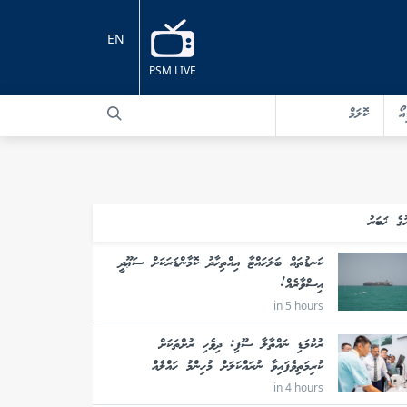
EN
PSM LIVE
އޯ
ކޮލަމް
ުގެ ޚަބަރު
ކަނޑުތައް ބަލަހައްޓާ އިއްތިހާދު ކޮމާންޑަރަކަށް ސަޢޫދީ
އިސްވާރެއް!
in 5 hours
ރުކުމަޑި ނައްތާލާ ސޫފި: ދިވެހި ރުށްތަކަށް
ކުރިމަތިވެފައިވާ ނުރައްކަލަށް މުހިންމު ހައްލެއް
in 4 hours