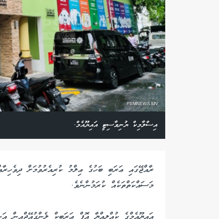
އިސްލާމިކް ޔުނިވާސިޓީ އައިޔޫއެމް.
ރާއްޖޭގައި ޢަރަބި ބަހުގެ ޢިލްމު ކުރިއެރުވުމަށް ދިވެހިރ
މަސައްކަތްތަކެއް ކުރަމުންނެވެ.
އައިޔޫއެމްގެ ކުއްލިއްޔާ އޮފް ޢަރަބިކް ލެންގުއޭޖްއިން އަ