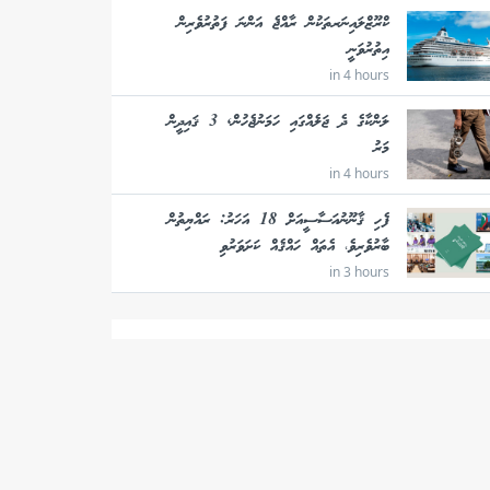
ކްރޫޒްލައިނަރތަކުން ރާއްޖެ އަންނަ ފަތުރުވެރިން
އިތުރުވަނީ
in 4 hours
ލަންކާގެ ދެ ޖަލެއްގައި ހަމަނުޖެހުން, 3 ޤައިދީން
މަރު
in 4 hours
ފެހި ޤާނޫނުއަސާސީއަށް 18 އަހަރު: ރައްޔިތުން
ބާރުވެރިވެ، އެތައް ހައްޤެއް ކަށަވަރުވި
in 3 hours