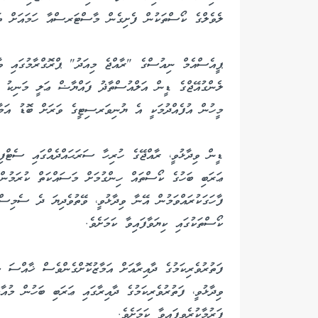
ލެވެލްގެ ކޯސްތަކުން ފެށިގެން މާސްޓަރސްއާ ހަމައަށް ތަ
ޕީއެސްއެމް ނިއުސްގެ "ރާއްޖެ މިއަދު" ޕްރޮގްރާމުގައި ވާހަ
ލެންގުއޭޖްގެ ޑީން އަލްއުސްތާޛު ފައްޔާޟް ޢަލީ މަނިކު ވި
މީހުން އުފެއްދުމަކީ އެ ޔުނިވަރސިޓީގެ ވަރަށް ބޮޑު އަމާޒ
ޢަރަބި ބަހުގެ ކޯސްތައް ހިންގުމަށް މަސައްކަތް ކުރަމުން
ކޯސްތަކުގައި ކިޔަވާފައިވާ ކަމަށެވެ.
ފަތުރުވެރިކަމުގެ ދާއިރާއަށް އަމާޒުކޮށްގެންވެސް ޚާއްސަ މ
ވިދާޅުވީ، ފަތުރުވެރިކަމުގެ ދާއިރާގައި ޢަރަބި ބަހުން މުއ
ފަރުމާކުރެވިފައިވާ ކަމަށެވެ.