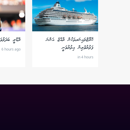
ކްރޫޒްލައިނަރތަކުން ރާއްޖެ އަންނަ
ރޮޑްރީ ބަދަލުވ
ފަތުރުވެރިން އިތުރުވަނީ
6 hours ago
in 4 hours