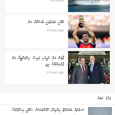
in 4 hours
ރޮޑްރީ ބަދަލުވަނީ ބާސެލޯނާ އަށް
6 hours ago
ޖޯޑަން އަށް ނުދީހުރި ފައިސާ، އިންފަންޓީނޯ އަށް
ފާޑުކިއުމާއެކު ދީފި
6 hours ago
ފަހުގެ ޚަބަރު
ކަނޑުތައް ބަލަހައްޓާ އިއްތިހާދު ކޮމާންޑަރަކަށް ސަޢޫދީ އިސްވާރެއް!