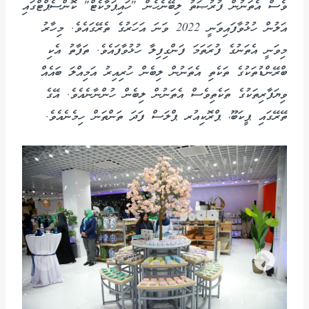
ވެސް އެތަނުން ފުރުޞަތު ލިބޭނެހެން "ހައިޕަމާކެޓް" ކޮންސެޕްޓްގައި
އަލުން ހުޅުވާފައިވަނީ 2022 ވަނަ އަހަރުގެ ތެރޭގައެވެ. މިހާރު
މިވަނީ އެތަނުގެ ފުރަތަމަ ފަންގިފިލާ ހުޅުވާފައެވެ. ތަފާތު އެކި
ބްރޭންޑުތަކުގެ ތަކެތި އެތަނުން ލިބެން ހުރިއިރު އަމިއްލަ ބައެއް
ވިޔަފާރިތަކުގެ ތަކެތިވެސް އެތަނުން ލިބެން ހުންނާނެއެވެ. އޭގެ
ތޭރޭގައި ޕީކަބޫ، ޕްރޮކިއުރ ޕްލަސް ފަދަ ތަންތަން ހިމެނެއެވެ.