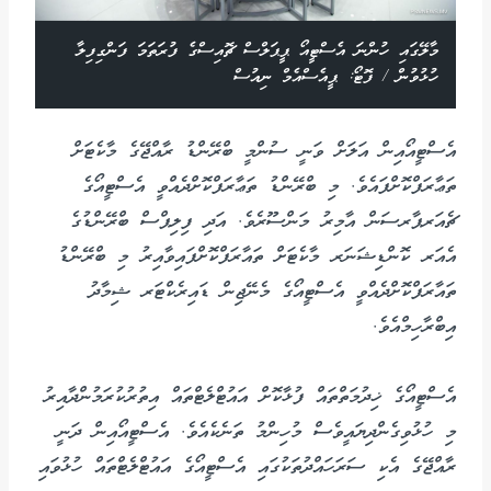
މާލޭގައި ހުންނަ އެސްޓީއޯ ޕީޕަލްސް ޗޮއިސްގެ ފުރަތަމަ ފަންގިފިލާ
ހުޅުވުން / ފޮޓޯ: ޕީއެސްއެމް ނިއުސް
އެސްޓީއޯއިން އަލަށް ވަނީ ސުންމީ ބްރޭންޑު ރާއްޖޭގެ މާކެޓަށް
ތަޢާރަފްކޮށްފައެވެ. މި ބްރޭންޑު ތަޢާރަފްކޮށްދެއްވީ އެސްޓީއޯގެ
ޗެއަރޕާރސަން އާމިރު މަންސޫރެވެ. އަދި ފިލިޕްސް ބްރޭންޑުގެ
އެއަރ ކޮންޑިޝަނަރ މާކެޓަށް ތައާރަފްކޮށްފައިވާއިރު މި ބްރޭންޑު
ތައާރަފްކޮށްދެއްވީ އެސްޓީއޯގެ މެނޭޖިން ޑައިރެކްޓަރ ޝިމާދު
އިބްރާހިމްއެވެ.
އެސްޓީއޯގެ ޚިދުމަތްތައް ފުޅާކޮށް އައުޓްލެޓްތައް އިތުރުކުރަމުންދާއިރު
މި ހުޅުވިގެންދިޔައީވެސް މުހިންމު ތަނެކެއެވެ. އެސްޓީއޯއިން ދަނީ
ރާއްޖޭގެ އެކި ސަރަހައްދުތަކުގައި އެސްޓީއޯގެ އައުޓްލެޓްތައް ހުޅުވައި