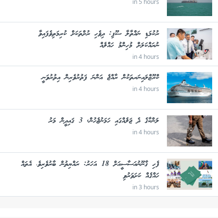
in 5 hours
ރުކުމަޑި ނައްތާލާ ސޫފި: ދިވެހި ރުށްތަކަށް ކުރިމަތިވެފައިވާ
ނުރައްކަލަށް މުހިންމު ހައްލެއް
in 4 hours
ކްރޫޒްލައިނަރތަކުން ރާއްޖެ އަންނަ ފަތުރުވެރިން އިތުރުވަނީ
in 4 hours
ލަންކާގެ ދެ ޖަލެއްގައި ހަމަނުޖެހުން, 3 ޤައިދީން މަރު
in 4 hours
ފެހި ޤާނޫނުއަސާސީއަށް 18 އަހަރު: ރައްޔިތުން ބާރުވެރިވެ، އެތައް
ހައްޤެއް ކަށަވަރުވި
in 3 hours