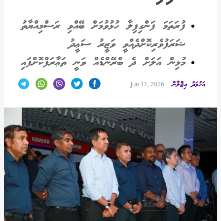
ފުރަތަމަ ފަންގިފިލާ ހުޅުވުމަށް ބޭއްވި ރަސްމިއްޔާތު
ޝަރަފުވެރިކޮށްދެއްވީ ވަޒީރު ސަޢީދު
މުޅިން އަލަށް ދެ ބްރޭންޑެއް ވަނީ ތަޢާރަފްކޮށްފައި
އަހުމަދު އިޖްލާން
Jun 11, 2026