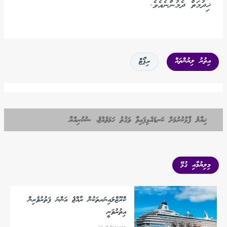
ޚިދުމަތް ދެމުންނެއެވެ.
އިތުރު ލިޔުންތައް
ރިޕޯޓް
ޚިޔާލު ފާޅުކުރުމަށް ކަނޑައެޅިފައިވާ ވަގުތު ހަމަވެއްޖެ، ޝުކުރިއްޔާ
މިލިޔުމާއި ގުޅޭ
ކްރޫޒްލައިނަރތަކުން ރާއްޖެ އަންނަ ފަތުރުވެރިން
އިތުރުވަނީ