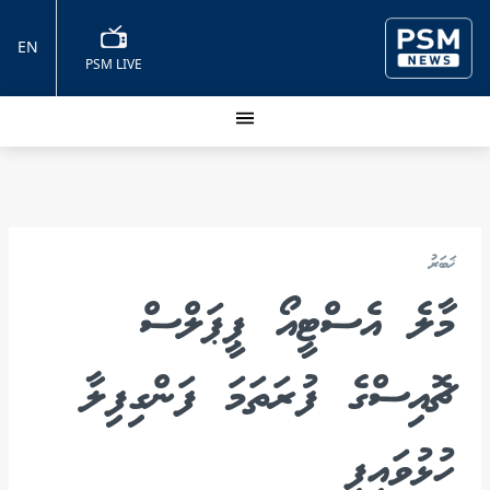
EN
PSM LIVE
ޚަބަރު
މާލެ އެސްޓީއޯ ޕީޕަލްސް
ޗޮއިސްގެ ފުރަތަމަ ފަންގިފިލާ
ހުޅުވައިފި