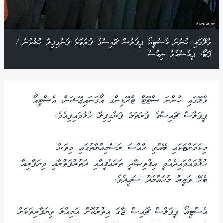
މާލޭގައި ހުންނަ އެސްޓީއޯ ޕީޕަލްސް ޗޮއިސްގެ ފުރަތަމަ ފަންގިފިލާ ހުޅުވުން /
ފޮޓޯ: ޕީއެސްއެމް ނިއުސް
މާލޭގައި ހުންނަ ސްޓޭޓް ޓްރޭޑިންގ އޯގަނައިޒޭޝަން، އެސްޓީއޯ
ޕީޕަލްސް ޗޮއިސްގެ ފުރަތަމަ ފަންގިފިލާ ހުޅުވައިފިއެވެ.
މިކަމަށްޓަކައި ބޭއްވި ޚާއްސަ ރަސްމިއްޔާތުގައި މިތަން
ހުޅުވައްވައިދެއްވީ އިޤްތިޞާދީ ތަރައްޤީއާއި ދަތުރުފަތުރާއި ވިޔަފާރިއާ
ބެހޭ ވަޒީރު މުޙައްމަދު ސަޢީދެވެ.
އެސްޓީއޯ ޕީޕަލްސް ޗޮއިސް ޖާގަ އިތުރުކޮށް އަމިއްލަ ވިޔަފާރިތަކަށް