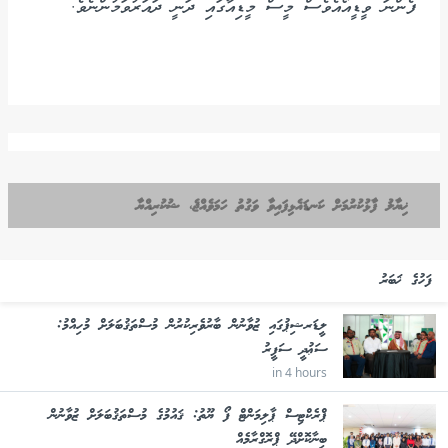
ފެންނަ ވީޑީއޯއެވެސް މީސް މީޑިއާގައި ދަނީ ދައަރުވަމުންނެވެ.
ޚިޔާލު ފާޅުކުރުމަށް ކަނޑައެޅިފައިވާ ވަގުތު ހަމަވެއްޖެ، ޝުކުރިއްޔާ
ފަހުގެ ޚަބަރު
ލީޑަރޝިޕުގައި ޒުވާނުން ބާރުވެރިކުރުން މުސްތަޤުބަލަށް މުހިއްމު:
ސަޢުދީ ސަފީރު
in 4 hours
ޕްރެކްޓިސް ޕާލިމަންޓް ފޯ ޔޫތު: ޤައުމުގެ މުސްތަޤުބަލަށް ޒުވާނުން
ބިނާކޮށްދޭ ޕްރޮގްރާމެއް