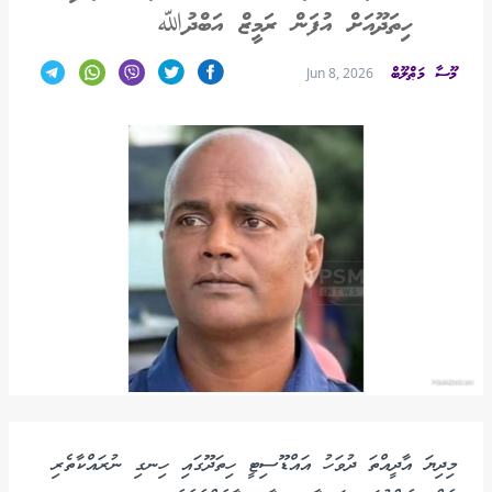
ހިތަދޫއަށް އުފަން ރަމީޒް އަބްދުﷲ
މޫސާ މަޠްލޫބް
Jun 8, 2026
މިދިޔަ އާދީއްތަ ދުވަހު އައްޑޫސިޓީ ހިތަދޫގައި ހިނގި ނުރައްކާތެރި