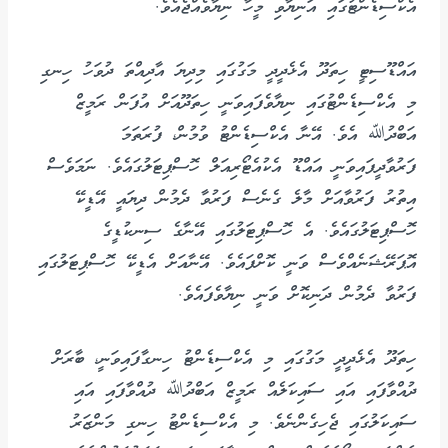
އެކްސިޑެންޓުގައި އަނިޔާވި މީހާ ނިޔާވެއްޖެއެވެ.
އައްޑޫސިޓީ ހިތަދޫ އެޅެދީދީ މަގުގައި މިދިޔަ އާދިއްތަ ދުވަހު ހިނގި
މި އެކްސިޑެންޓުގައި ނިޔާވެފައިވަނީ ހިތަދޫއަށް އުފަން ރަމީޒް
އަބްދުﷲ އެވެ. އޭނާ އެކްސިޑެންޓު ވުމުން، ފުރަތަމަ
ފަރުވާދީފައިވަނީ އައްޑޫ އެކުއެޓޯރިއަލް ހޮސްޕިޓަލުގައެވެ. ނަމަވެސް
އިތުރު ފަރުވާއަށް މާލެ ގެނެސް ފަރުވާ ދެމުން ދިޔައީ އޭޑީކޭ
ހޮސްޕިޓަލުގައެވެ. އެ ހޮސްޕިޓަލުގައި އޭނާގެ ސިނކުޑީގެ
އޮޕަރޭޝަނެއްވެސް ވަނީ ކޮށްފައެވެ. އޭނާއަށް އެޑީކޭ ހޮސްޕިޓަލުގައި
ފަރުވާ ދެމުން ދަނިކޮށް ވަނީ ނިޔާވެފައެވެ.
ހިތަދޫ އެޅެދީދީ މަގުގައި މި އެކްސިޑެންޓު ހިނގާފައިވަނީ، ބާރަށް
ދުއްވާފައި އައި ސައިކަލެއް ރަމީޒް އަބްދުﷲ ދުއްވާފައި އައި
ސައިކަލުގައި ޖެހިގެންނެވެ. މި އެކްސިޑެންޓު ހިނގި މަންޒަރު