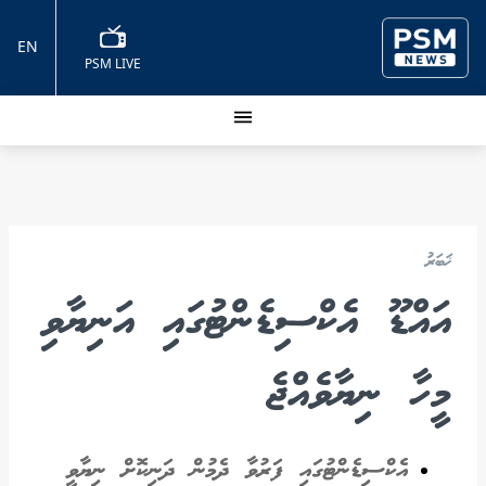
EN
PSM LIVE
ޚަބަރު
އައްޑޫ އެކްސިޑެންޓުގައި އަނިޔާވި
މީހާ ނިޔާވެއްޖެ
އެކްސިޑެންޓުގައި ފަރުވާ ދެމުން ދަނިކޮށް ނިޔާވީ