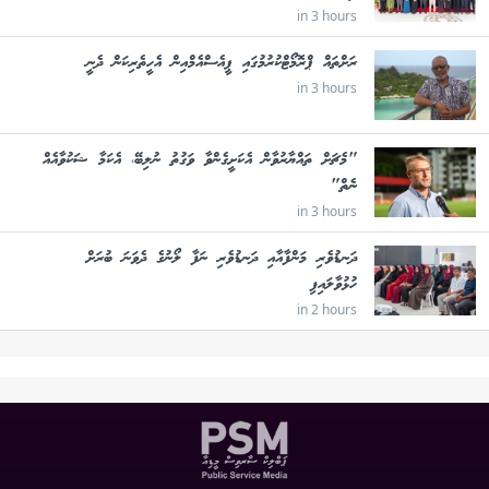
in 3 hours
ރަށްތައް ޕްރޮމޯޓްކުރުމުގައި ޕީއެސްއެމްއިން އެހީތެރިކަން ދެނީ
in 3 hours
"މެޗަށް ތައްޔާރުވާން އެކަށީގެންވާ ވަގުތު ނުލިބޭ، އެކަމާ ޝަކުވާއެއް
ނެތް"
in 3 hours
ދަނޑުވެރި މަންފާއާއި ދަނޑުވެރި ނަފާ ލޯނުގެ ދެވަނަ ބުރަށް
ހުޅުވާލައިފި
in 2 hours