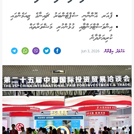
ފެއަރ އޮންނާނީ ސެޕްޓެންބަރު ޗައިނާގެ ޒިއަމެންގައި
އިންވަސްޓްމަންޓާއި ގުޅުންހުރި މަޝްވަރާތައް
ކުރިޔަށްދާނެ
އަހުމަދު އިޖްލާން
Jun 3, 2026