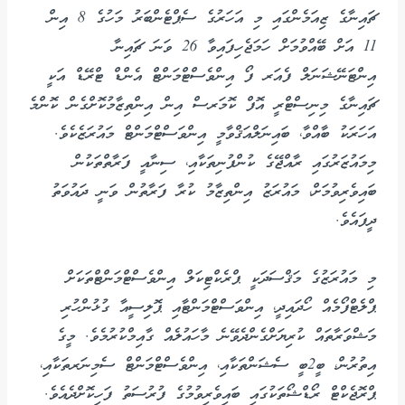
ޗައިނާގެ ޒިއަމެންގައި މި އަހަރުގެ ސެޕްޓެންބަރު މަހުގެ 8 އިން
11 އަށް ބޭއްވުމަށް ހަމަޖެހިފައިވާ 26 ވަނަ ޗައިނާ
އިންޓަނޭޝަނަލް ފެއަރ ފޯ އިންވެސްޓްމަންޓް އެންޑް ޓްރޭޑް އަކީ
ޗައިނާގެ މިނިސްޓްރީ އޮފް ކޮމަރސް އިން އިންތިޒާމުކޮށްގެން ކޮންމެ
އަހަރަކު ބާއްވާ، ބައިނަލްއަޤްވާމީ އިންވަސްޓްމަންޓް މައުރަޒެކެވެ.
މިމައުޒަރުގައި ރާއްޖޭގެ ކުންފުނިތަކާއި، ސިނާއީ ފަރާތްތަކުން
ބައިވެރިވުމަށް، މައުރަޒު އިންތިޒާމު ކުރާ ފަރާތުން ވަނީ ދައުވަތު
ދީފައެވެ.
މި މައުރަޒުގެ މަޤްސަދަކީ ޕްރެކްޓިކަލް އިންވެސްޓްމަންޓްތަކަށް
ޕްލެޓްފޯމެއް ހޯދައިދީ، އިންވަސްޓްމަންޓާއި ޕޮލިސީއާ ގުޅުންހުރި
މަޝްވަރާތައް ކުރިޔަށްގެންދެވޭނެ މާހައުލެއް ގާއިމްކުރުމެވެ. މީގެ
އިތުރުން، ބީ2ބީ ސެޝަންތަކާއި، އިންވެސްޓްމަންޓް ސެމިނަރތަކާއި،
ޕްރޮޖެކްޓް ރޯޑްޝޯތަކުގައި ބައިވެރިވުމުގެ ފުރުސަތު ފަހިކޮށްދެއެވެ.