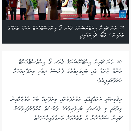
25 ވަނަ ޗައިނާ އިންޓަނޭޝަނަލް ފެއަރ ފޯ އިންވެސްޓްމަންޓް އެންޑް ޓްރޭޑްގެ
ތެރެއިން / ފޮޓޯ: ޗައިނާޑެއިލީ
26 ވަނަ ޗައިނާ އިންޓަނޭޝަނަލް ފެއަރ ފޯ އިންވެސްޓްމަންޓް
އެންޑް ޓްރޭޑް ގައި ބައިވެރިވުމުގެ ފުރުސަތު ދިވެހި ވިޔަފާރިތަކަށް
ހުޅުވާލައިފިއެވެ.
އިޤްތިޞާދީ ތަރައްޤީއާއި ދަތުރުފަތުރާއި ވިޔަފާރިއާ ބެހޭ އެވުޒާރާއިން
ވިދާޅުވީ މި ފެއަރގައި ބައިވެރިވުމުގެ ފުރުސަތު ހުޅުވާލާފައިވާކަން
ޗައިނާ ސަރުކާރުން އެ ވުޒާރާއަށް އަނގާފައިވާކަަމަށެވެ.