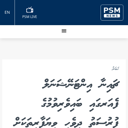
EN
PSM LIVE
ޚަބަރު
ޗައިނާ އިންޓަނޭޝަނަލް
ފެއަރގައި ބައިވެރިވުމުގެ
ފުރުސަތު ދިވެހި ވިޔަފާރިތަކަށް