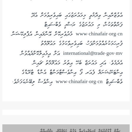
އެވުޒާރާއިން ވިދާޅުވީ މިމައުރަޒުގައި ބައިވެރިވުމަށް އެދޭ
ފަރާތްތަކުން، މި މައުރަޒުގެ ރަސްމީ ވެބްސައިޓް
www.chinafair.org.cn މެދުވެރިކޮށް އޮންލައިން އެޕްލިކޭޝަން
ފުރިހަމަކުރެއްވުމަށްފަހު، ބައިވެރިވާކަމުގެ މައުލޫމާތު
international
trade.gov.mv އަށް އީމެއިލްކޮށްދެއްވުން
@
އެދެމެވެ. އަދި މައުރަޒާ ބެހޭ އިތުރު މައުލޫމާތު ޗައިނާ
އިންޓަނޭޝަނަލް ފެއަރ ފޯ އިންވެސްޓްމަންޓް އެންޑް ޓްރޭޑްގެ
ވެބްސައިޓް www.chinafair.org.cn އިންވެސް ލިބޭނެކަމަށެވެ.
ޚިޔާލު ފާޅުކުރުމަށް ކަނޑައެޅިފައިވާ ވަގުތު ހަމަވެއްޖެ، ޝުކުރިއްޔާ