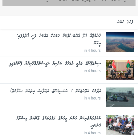
ފަހުގެ ޚަބަރު
ހުރްމުޒްއާ ގުޅޭ އެއްބަސްވުމަކާ ހަމައަށް އައުމަށް ވަނީ ގާތްވެފައި:
އީރާން
in 4 hours
ސިންގަޕޫރުގެ ޤައުމީ ދުވަހުގެ ތަހުނިޔާ ރައީސުލްޖުމްހޫރިއްޔާ ފޮނުއްވައިފި
in 4 hours
ދުވާލަކު އެވްރެޖްކޮށް 7 އެކްސިޑެންޓް، ދުއްވާއިރު އިތުރަށް ސަމާލުވޭ!
in 4 hours
ނުކުޅެދުންތެރިކަން ހުންނަ މީހުންގެ ޙައްޤުތަކުގެ ޤާނޫނަށް އިސްލާހު
ގެންނަނީ
in 4 hours