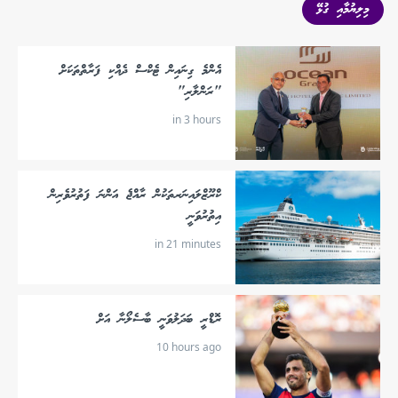
މިލިޔުމާއި ގުޅޭ
އެންމެ ގިނައިން ޓެކްސް ދެއްކި ފަރާތްތަކަށް
"ރަންލާރި"
in 3 hours
ކްރޫޒްލައިނަރތަކުން ރާއްޖެ އަންނަ ފަތުރުވެރިން
އިތުރުވަނީ
in 21 minutes
ރޮޑްރީ ބަދަލުވަނީ ބާސެލޯނާ އަށް
10 hours ago