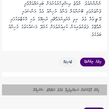
ނާންނާނެއެވެ. ރާއްޖެ އިޝްތިހާރުކުރުމަށް ބައިނަލްއަޤްވާމީ
ފެންވަރުގައި ބޭނުންކުރާ އެންމެ މުހިންމު އެއް މަންސައަކީ
އޭ.ޓީ.އެމް އެވެ. މިއީ މެދުއިރުމައްޗާއި ދުނިޔޭގެ އެކި މާކެޓްތަކުގައި
ރާއްޖޭގެ ފަތުރުވެރިކަން ކުރިއެރުވުމަށް ކުރެވޭ މަސައްކަތުގެ މުހިންމު
ބައެކެވެ.
އިތުރު ލިޔުންތައް
ޓުއަރިޒަމް
ޚިޔާލު ފާޅުކުރުމަށް ކަނޑައެޅިފައިވާ ވަގުތު ހަމަވެއްޖެ، ޝުކުރިއްޔާ