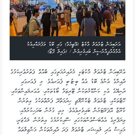
އަރަބިއަން ޓްރެވަލް މާކެޓް (އޭޓީއެމް) ގައި ބޮޑު ވަފުދަކާއިއެކު
އެމްއެމްޕީއާރުސީން ބައިވެރިވުން / (ފައިލް ފޮޓޯ)
އެރޭބިއަން ޓްރެވަލް މާކެޓަކީ މެދުއިރުމަތީގައި ބާއްވާ ފަތުރުވެރިކަމުގެ
ދާއިރާގެ އެންމެ ބޮޑު އެއް ބީ.ޓު.ބީ ފެއަރއެވެ. މި ފެއަރގައި
ދުނިޔޭގެ އެކި ކަންކޮޅުތަކުން ޓޫރިޒަމް ބޯޑުތަކާއި، އެއަރލައިންތަކާއި،
ހޮޓާތަކާއި، ޓްރެވަލް ޓެކްނޮލޮޖީ ހިދުމަތްދޭ ފަރާތްތަކުގެ އިތުރުން
ކްރޫޒް އޮޕަރޭޓަރުން ބައިވެރިވެއެވެ. މިއީ ގުޅުން ބަދަހިކުރުމާއި،
ވިޔަފާރީގެ އެއްބަސްވުންތަކުގައި ސޮއިކުރުމުގެ އިތުރުން، ލަގްޒަރީ،
މައިސް އަދި ލެއިޝަރ ޓްރެވަލް ފަދަ ދާއިރާތަކުން މަންޒިލްތައް