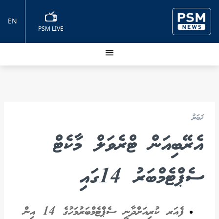
EN
PSM LIVE
ޚަބަރު
އެރޭބިއަން ޓްރެވަލް މާކެޓް
ސެޕްޓެމްބަރު 14ގައި
ފެއަރ ކުރިއަށްދާނީ ސެޕްޓެމްބަރުމަހުގެ 14 އިން