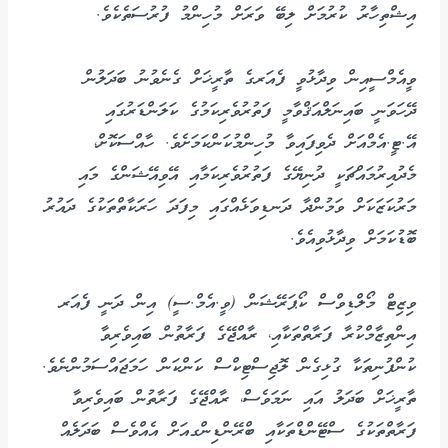
އިޝްތިހާރު ކުރުމަށް ލިބޭ ވަރަށް މުހިންމު ފުރުސަތެކެވެ.
ވީއެމްސީއިން ވިދާޅުވީ ފެއަރގެ ތާރީޚަށް ގެނެވުނު ބަދަލުން
ދޭހަވަނީ ބައިނަލްއަޤްވާމީ ފަތުރުވެރިކަމުގެ ކަލަންޑަރުގައި
އޭ.ޓީ.އެމްއަށް ދެވިފައިވާ މުހިންމުކަންކަމަށެވެ. ހާއްސަކޮށް،
މެދުއިރުމައްޗަކީ ދުނިޔޭގެ ފަތުރުވެރިކަމާއި އޭވިއޭޝަންގެ މައި
މަރުކަޒަކަށް ވަމުންދާ ދަނޑިވަޅެއްގައި މިފަދަ ހަރަކާތްތަކުގެ ދައުރު
ބޮޑުކަމަށް ވިދާޅުވިއެވެ.
ވިޒިޓް މޯލްޑިވްސް ކޯޕަރޭޝަން (ވީ.އެމް.ސީ) އިން ދަނީ ފެއަރ
އިންތިޒާމްކުރާ ފަރާތްތަކާއި، ރާއްޖޭގެ ފަރާތުން ބައިވެރިވާ
ކުންފުނިތަކާ ގުޅިގެން ލޮޖިސްޓިކްސް ކަންކަން ހަމަޖައްސަމުންނެވެ.
ތާރީޚަށް ބަދަލު އައި ނަމަވެސް، ރާއްޖޭގެ ފަރާތުން ބައިވެރިވާ
ފަރާތްތަކުގެ ސްޓޭންޑްތަކާއި ބްރޭންޑިންގއަށް އެއްވެސް ބަދަލެއް