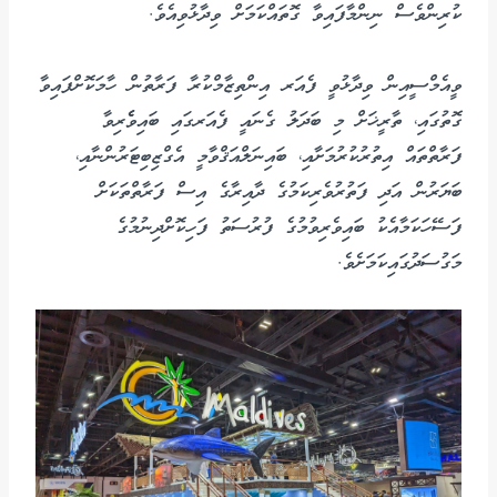
ކުރިންވެސް ނިންމާފައިވާ ގޮތައްކަމަށް ވިދާޅުވިއެވެ.
ވީއެމްސީއިން ވިދާޅުވީ ފެއަރ އިންތިޒާމްކުރާ ފަރާތުން ހާމަކޮށްފައިވާ
ގޮތުގައި، ތާރީޚަށް މި ބަދަލު ގެނައީ ފެއަރގައި ބައިވެެރިވާ
ފަރާތްތައް އިތުރުކުރުމަށާއި، ބައިނަލްއަޤްވާމީ އެގްޒިބިޓަރުންނާއި،
ބަޔަރުން އަދި ފަތުރުވެރިކަމުގެ ދާއިރާގެ އިސް ފަރާތްތަކަށް
ފަސޭހަކަމާއެކު ބައިވެރިވުމުގެ ފުރުސަތު ފަހިކޮށްދިނުމުގެ
މަގުސަދުގައިކަމަށެވެ.