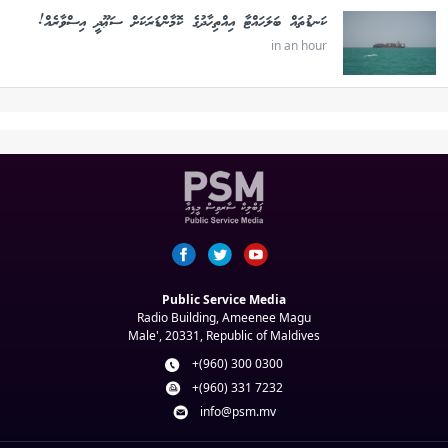
ކަނޑުތައް ބަލަހައްޓާ އިއްތިހާދުގެ ކޮމާންޑަރަކަށް ސަޢޫދީ އިސްވާރެއް!
in an hour
Public Service Media
Radio Building, Ameenee Magu
Male', 20331, Republic of Maldives
+(960) 300 0300
+(960) 331 7232
info@psm.mv