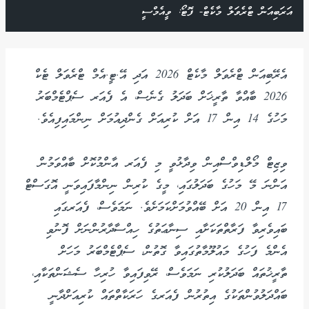
އަރަބިއަން ޓްރެވަލް މާކެޓް- ފޮޓޯ: ވީއެމްސީ
އެރޭބިއަން ޓްރެވަލް މާކެޓް 2026 އަދި އޭ.ޓީ.އެމް ޓްރެވަލް ޓެކް
2026 ބާއްވާ ތާރީޚަށް ބަދަލު ގެނެސް، އެ ފެއަރ ސެޕްޓެމްބަރު
މަހުގެ 14 އިން 17 އަށް ކުރިއަށް ގެންދިއުމަށް ނިންމައިފިއެވެ.
ވިޒިޓް މޯލްޑިވްސްއިން ވިދާޅުވީ މި ފެއަރ އާންމުކޮށް ބާއްވަމުން
އަންނަ މޭ މަހުގެ ބަދަލުގައި، މީގެ ކުރިން ނިންމާފައިވަނީ އޮގަސްޓް
17 އިން 20 އަށް ބޭއްވުމަށްކަމަށެވެ. ނަމަވެސް، ފެއަރގައި
ބައިވެރިވާ ފަރާތްތަކަށާއި ސިނާޢަތުގެ ހިއްސާދާރުންނަށް ފޮނުވި
އެންމެ ފަހުގެ މައުލޫމާތުގައިވާ ގޮތުން، ސެޕްޓެމްބަރު މަހަށް
ތާރީޚުތައް ބަދަލުކުރި ނަމަވެސް، ރޭވިފައިވާ ހުރިހާ ސެޝަންތަކާއި،
ބައްދަލުވުންތަކުގެ އިތުރުން ފެއަރގެ ހަރަކާތްތައް ކުރިއަށްދާނީ