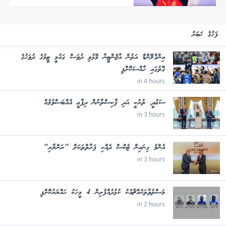
ފަހުގެ ޚަބަރު
އިންގްލޭންޑް އަތުން އާޖެންޓީނާ މޮޅުވި ދުވަސް ގައުމީ ޓީމުގެ ދުވަހުގެ
ގޮތުގައި ހާއްސަކޮށްފި
in 4 hours
ސަޢުދީ، ތުރުކީ އަދި ޕާކިސްތާނުން ދިފާޢީ އެއްބަސްވުމެއް
in 3 hours
އެންމެ ގިނައިން ޓެކްސް ދެއްކި ފަރާތްތަކަށް "ރަންލާރި"
in 3 hours
މަސްތުވާތަކެއްޗާއެކު ކުޅުދުއްފުށިން 4 މީހަކު ހައްޔަރުކޮށްފި
in 2 hours