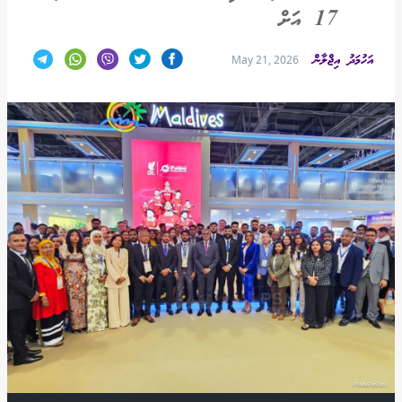
17 އަށް
އަހުމަދު އިޖްލާން
May 21, 2026