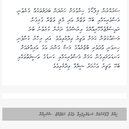
ސަރުކާރުން މިފްކޯގެ ހިންގުމަށް ހަރުދަނާ ބަދަލުތަކެއް ގެނެވުނީ،
މަސްވެރިކަމާއި ބެހޭ ވުޒާރާ އަދި މާލީ ވުޒާރާ ގުޅިގެން
ރައީސުލްޖުމްހޫރިއްޔާގެ އިރުޝާދުގެ ދަށުން ކުރެވުނު ބުރަ
މަސައްކަތުން ކަމަށް ވަޒީރު ވިދާޅުވިއެވެ. އަދި މިހާރު ކުންފުނި
ހިނގަނީ ވާދަވެރި ބާޒާރެއްގެ މަސް ގަންނަ އަގު އަމިއްލައަށް
ކަނޑައަޅައިގެން ކަމަށް މަސްވެރިކަމާޢި ކަނޑުގެ ވަސީލަތްތަކާއި
ބެހޭ ވަޒީރު އަހުމަދު ޝީޔާމް ވިދާޅުވިއެވެ.
ޚިޔާލު ފާޅުކުރުމަށް ކަނޑައެޅިފައިވާ ވަގުތު ހަމަވެއްޖެ، ޝުކުރިއްޔާ