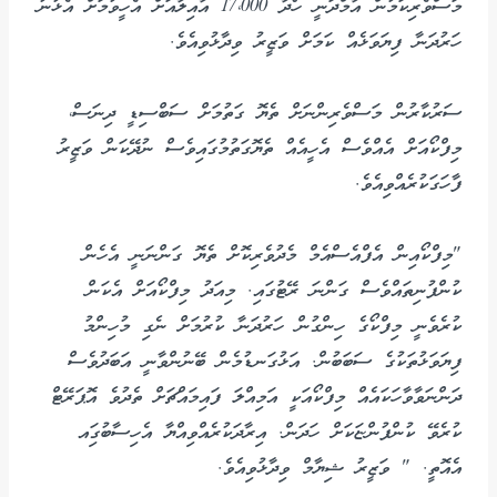
މަސްވެރިކަމުން އާމްދަނީ ހޯދާ 17،000 އާއިލާއަށް އެހީވުމަށް އެޅުނު
ހަރުދަނާ ފިޔަވަޅެއް ކަމަށް ވަޒީރު ވިދާޅުވިއެވެ.
ސަރުކާރުން މަސްވެރިންނަށް ތެޔޮ ގަތުމަށް ސަބްސިޑީ ދިނަސް،
މިފްކޯއަށް އެއްވެސް އެހީއެއް ތެޔޮގަތުމުގައިވެސް ނުދޭކަން ވަޒީރު
ފާހަގަކުރެއްވިއެވެ.
"މިފްކޯއިން އެފްއެސްއެމް މެދުވެރިކޮށް ތެޔޮ ގަންނަނީ އެހެން
ކުންފުނިތައްވެސް ގަންނަ ރޭޓުގައި. މިއަދު މިފްކޯއަށް އެކަން
ކުރެވެނީ މިފްކޯގެ ހިންގުން ހަރުދަނާ ކުރުމަށް ނެގި މުހިންމު
ފިޔަވަޅުތަކުގެ ސަބަބުން. އަޅުގަނޑުމެން ބޭނުންވާނީ އަބަދުވެސް
ދަންނަވާވާހަކައެއް މިފްކޯއަކީ އަމިއްލަ ފައިމައްޗަށް ތެދުވެ އޮޕަރޭޓް
ކުރެވޭ ކުންފުންޏަކަށް ހަދަން. އިރާދަކުރެއްވިއްޔާ އެހިސާބުގަިއ
އެއޮތީ. " ވަޒީރު ޝިޔާމް ވިދާޅުވިއެވެ.