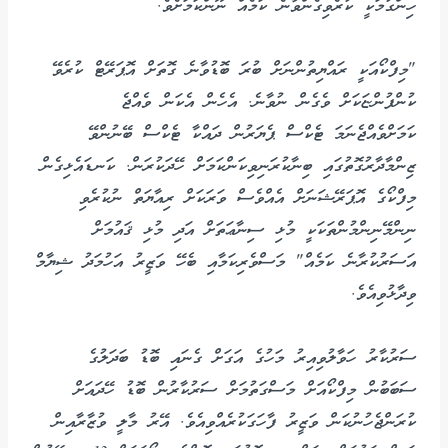
ހިންގުމަކީ ކުރެވިގެންވާނެ ކަމެއް ނޫންކަމަށެވެ.
"މިފްކޯއަކީ ރައްޔިތުންނަށް ބުރަ ބޮޑުވާނެ ގޮތަށް އޮޕަރޭޓް ކުރެވޭ
ކުންފުންޏަކަށް ވެގެން ނުވާނެ. އެހެން އެކަން ވެއްޖެ
ކަމަށްވެއްޖެނަމަ ޓެކްސް ޕެޔަރުން ދައްކާ ޓެކްސް ބޭނުންވޭ
ޒިންމާދާރުގޮތުގައި ބިނާކުރަނިވިކަންކަމަށް ހޭދަކުރަން. ކަނޑައެޅިގެން
މިފްކޯގެ އޮޕަރޭޝަނަށް އެއްވެސް ވަރަކަށް ރިއާޔަތް ނުކުރެވި
ނިންމޭނިންމުންތަކަކީ މުޅި ސިނާޢަތަށް އަދި މުޅި ޤައުމަށް
އަސަރުކުރާނެ ކަމެއް" މަސްވެރިކަމާއި ބެހޭ ވަޒީރު އަހުމަދު ޝިޔާމް
ވިދާޅުވިއެވެ.
ސަރުކާރު ހަވާލުވިއިރު މަހުގެ އަގަށް ގެނައި ބޮޑު ބަދަލުގެ
ސަބަބުން މިފްކޯއަށް މަސްގަތުމަށް ސަރުކާރުން ބޮޑު ހޭދައަށް
ކުރަންޖެހުނުކަން ވަޒީރު ފާހަގަކުރެއްވިއެވެ. އޭރު މާލީ ވުޒާރާއިން