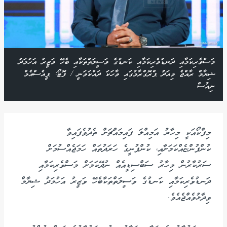
މަސްވެރިކަމާއި ދަނޑުވެރިކަމާއި ކަނޑުގެ ވަސީލަތްތަކާއި ބެހޭ ވަޒީރު އަހުމަދު
ޝިޔާމް ރާއްޖެ މިއަދު ޕްރޮގްރާމުގައި ވާހަކަ ދައްކަވަނީ / ފޮޓޯ: ޕީއެސްއެމް
ނިއުސް
މިފްކޯއަކީ މިހާރު އަމިއްލަ ފައިމައްޗަށް ތެދުވެފައިވާ
ކުންފުންޏެއްކަމަށާއި، ކުންފުނީގެ ހަރަދުތައް ހަމަޖެއްސުމަށް
ސަރުކާރުން މިހާރު ސަބްސިޑީއެއް ނުދޭކަމަށް މަސްވެރިކަމާއި
ދަނޑުވެރިކަމާއި ކަނޑުގެ ވަސީލަތްތަކާބެހޭ ވަޒީރު އަހުމަދު ޝިޔާމް
ވިދާޅުވެއްޖެއެވެ.