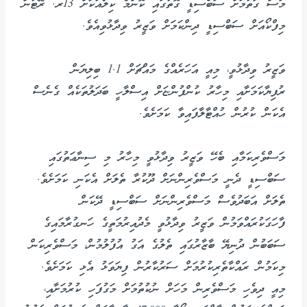
މަސް ގަތުމަށް ސަބްސިޑީ ގޮތުގައި ކޮންމެ ކިލޯއަކަށް 13ރ. ރޭޓުން
މިފްކޯއަށް ސަބްސިޑީ ދިންކަމަށް ވަޒީރު ވިދާޅުވިއެވެ.
ވަޒީރު ވިދާޅުވީ، މިއީ އަހަރެއްގެ މައްޗަށް 1.1 ބިލިޔަން
ރުފިޔާކަމަށާއި މިހާރު ކުންފުންޏަށް އިސްލާހީ ބަދަލުތަކެއް ގެނެސް
އެކަން ކުރުން ހުއްޓާލާފައިވާ ކަމަށެވެ.
މަސްވެރިކަމާއި ބެހޭ ވަޒީރު ވިދާޅުވީ މިހާރު މި ސިނާޢަތުގައި
ސަބްސިޑީ ދެނީ މަސްވެރިންނަށް ދޫކުރާ ތެލަށް އެކަނި ކަމަށެވެ.
ތެލަށް އަބަދުވެސް މަސްވެރިންނަށް ސަބްސިޑީ ދޭކަން
ފާހަގަކުރައްވަމުން ވަޒީރު ވިދާޅުވީ މެދުއިރުމަތީގެ ހަނގުރާމައިގެ
ސަބަބުން ދުނިޔޭ ބާޒާރުގައި ތެލުގެ އަގު އުފުލުމުން، މަސްވެރިކަން
މިކަމުން ރައްކާތެރިކުރުމަށް ސަރުކާރުން ފިޔަވަޅު އެޅި ކަމަށެވެ.
މިއީ ދިވެހި މަސްވެރިން މަހަށް ނުކުތުމަށް މަގުފަހި ކުރުމަށާއި،