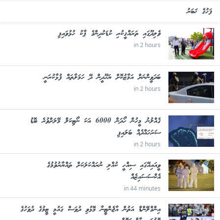
ފަހުގެ ޚަބަރު
ވެލިދޫގައި ތަރައްޤީކުރި ކުޑަކުދިންގެ ޕާކު ހުޅުވައިފި
in 2 hours
ބަދަވީންނަށް އަމާޒުކޮށް ޔަހޫދީން ދޭ ހަމަލާތައް ފުޅާކުރަނީ
in 2 hours
ގެއްލުނު މީހުން ހޯދަން 6000 އަކަ ނޯޓިކަލް މޭލަށްވުރެ ބޮޑު
ސަރަހައްދެއް ބަލައިފި
in 2 hours
ވީއައިއޭގައި ސިއްހީ ކުއްލި ނުރައްކަލަކަށް ތައްޔާރުވުމުގެ
އެކްސަސައިޒެއް
in 44 minutes
އިންގްލޭންޑް އަތުން އާޖެންޓީނާ މޮޅުވި ދުވަސް ގައުމީ ޓީމުގެ ދުވަހުގެ