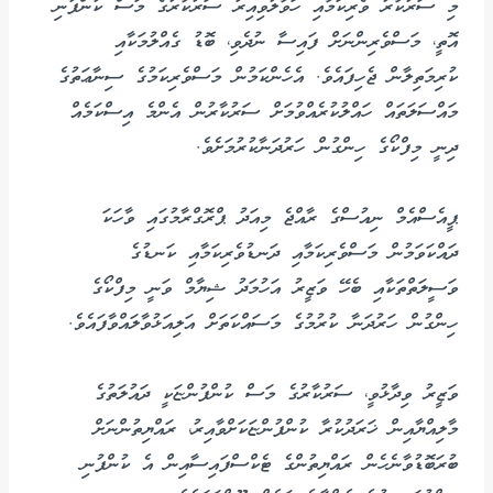
މި ސަރުކާރު ވެރިކަމާއި ހަވާލުވިއިރު ސަރުކާރުގެ މަސް ކުންފުނި
އޮތީ، މަސްވެރިންނަށް ފައިސާ ނުދެވި، ބޮޑު ގެއްލުމަކާއި
ކުރިމަތިލާން ޖެހިފައެވެ. އެހެންކަމުން މަސްވެރިކަމުގެ ސިނާޢަތުގެ
މައްސަލަތައް ހައްލުކުރެއްވުމަށް ސަރުކާރުން އެންމެ އިސްކަމެއް
ދިނީ މިފްކޯގެ ހިންގުން ހަރުދަނާކުރުމަށެވެ.
ޕީއެސްއެމް ނިއުސްގެ ރާއްޖެ މިއަދު ޕްރޮގްރާމުގައި ވާހަކަ
ދައްކަވަމުން މަސްވެރިކަމާއި ދަނޑުވެރިކަމާއި ކަނޑުގެ
ވަސީލަތްތަކާއި ބެހޭ ވަޒީރު އަހުމަދު ޝިޔާމް ވަނީ މިފްކޯގެ
ހިންގުން ހަރުދަނާ ކުރުމުގެ މަސައްކަތަށް އަލިއަޅުވާލައްވާފައެވެ.
ވަޒީރު ވިދާޅުވީ، ސަރުކާރުގެ މަސް ކުންފުންޏަކީ ދައުލަތުގެ
މާލިއްޔާއިން ޚަރަދުކުރާ ކުންފުންޏަކަށްވާއިރު، ރައްޔިތުންނަށް
ބުރަބޮޑުވާނެހެން ރައްޔިތުންގެ ޓެކްސްފައިސާއިން އެ ކުންފުނި