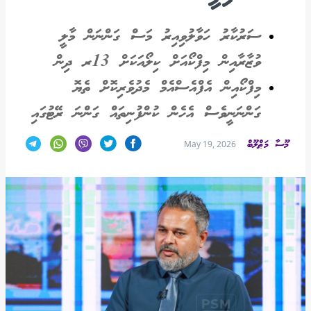
ސަރުކާރު ހަވާލުވިއިރު މަސް ގަންނަން މާލީ
ވުޒާރާއިން މިފްކޯއަށް ކިލޯއަކަށް 13ރ ދިން
މިފްކޯއިން އެފްއެސްއެމް މެދުވެރިކޮށް ތެޔޮ
ގަންނަނީވެސް އެހެން ކުންފުނިތައް ގަންނަ ރޭޓުގައި
މޫސާ މަޠްލޫބް
May 19, 2026