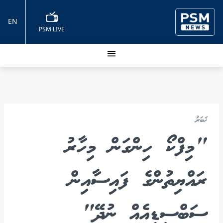
EN
PSM LIVE
ޚަބަރު
"މިފްކޯ ހިންގަން މިހާރު
ރައްޔިތުންގެ ފައިސާއިން
ސަބްސިޑީއެއް ނުދޭ"