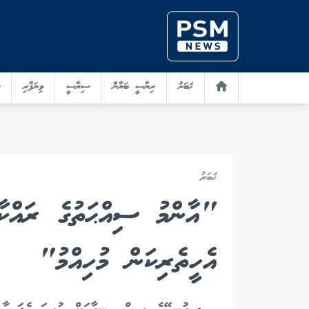
ޚަބަރު
ރިޔާސީ ބަޔާން
ސިޔާސީ
ވިޔަފާރި
ޚަބަރު
"އާންމު ސިއްޙަތުގެ ރައްކާތ
އެހީތެރިކަން މުހިއްމު"