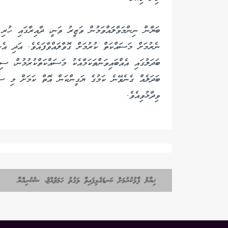
ބަޔާން ނިންމަވާލައްވަމުން ވަޒީރު ވަނީ، ދާއިރާގައި ހުރި 
ނެރުމަށް މަސައްކަތް ކުރުމަށް ގޮވާލައްވާފައެވެ. އަދި އެހީތ
ބަދަލުގައި އެއްބައިވަންތަކަމާއެކު މަސައްކަތްކުރުމުން، ސި
ބަދަލެއް ގެނެވޭނެ ކަމުގެ ޔަގީންކަން އޮތް ކަމަށް މި ސަރ
ވިދާޅުވިއެވެ.
ޚިޔާލު ފާޅުކުރުމަށް ކަނޑައެޅިފައިވާ ވަގުތު ހަމަވެއްޖެ، ޝުކުރިއްޔާ