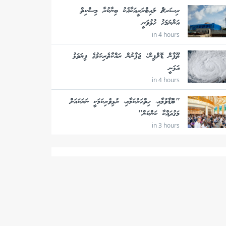
ރިސަރޗް ލައިބްރަރީއަކާއެކު ބިނާކުރާ މިސްކިތް
އަންނަމަހު ހުޅުވަނީ
in 4 hours
ތޫފާން ޑޮލްފިން: ޖަޕާނުން ރައްކާތެރިކަމުގެ ފިޔަވަޅު
އަޅަނީ
in 4 hours
"ބޮޑާވުމާއި، ހިތްހަރުކަމާއި، ރުޅިވެރިކަމަކީ ނަރަކައަށް
މަގުދައްކާ ކަންކަން"
in 3 hours