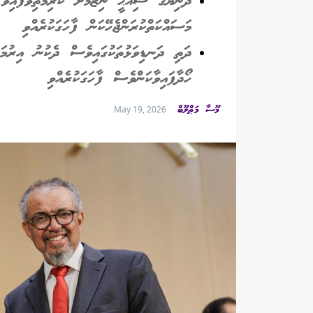
ދުނިޔޭގެ ސިއްޙީ ނިޒާމަށް ކުރިމަތިވެފައިވާ
މަސައްކަތްކުރަންޖެހޭކަން ފާހަގަކުރެއްވި
ދަތި ދަނޑިވަޅުތަކުގައިވެސް ދެކުނު އިރުމަތ
ހޯދާފައިވާކަންވެސް ފާހަގަކުރެއްވި
މޫސާ މަޠްލޫބް
May 19, 2026