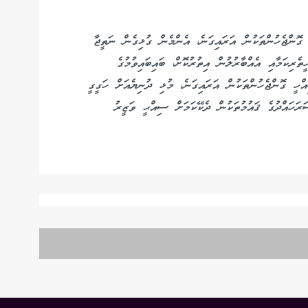
ގޮންޖެހުންތަކުން އަރައިގަނެ، އެންމެން ގުޅިގެން ނަތީޖާ
ެރިކަމާއި އެއްބާރުލުން އިތުރުކޮށް، ބައިބައިވުމުގެ
އްހީ ގޮންޖެހުންތަކުން އަރައިގަނެ، މުޅި ދުނިޔެއަށް ހަގީގީ
ަހައްދުގެ ޤައުމުތަކުން ދެކޭކަމަށް ސިއްޙީ ވަޒީރު