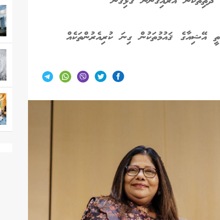
 ދަތިތަކުން އަރައިގަންނަ ގުޅިގެން
ީ އޭޝިއާގެ ޤައުމުތަކުން ގިނަ ކުރިއެރުންތަކެއް