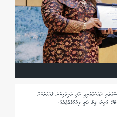
ާފުވެރި ދެމެހެއްޓެނިވި މާލީ އެހީތެރިކަން ޤައުމުތަކަށް
ެހޭ ވަޒީރު، ޤީލާ ޢަލީ ވިދާޅުވެއްޖެއެވެ.