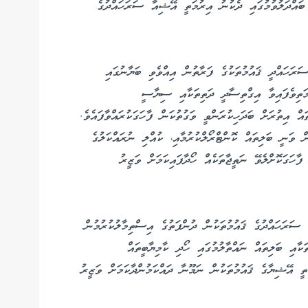
ބައްދަލުވުމުގައި ދެކުނު އިރުމަތީ އޭޝިއާ ސަރަހައްދުގެ
ަނަ ބައްދަލުވުމުގައި ސަރަހައްދީ ޤައުމުތަކުގެ ފަރާތުން އިއްވެވި ބަޔާނުގައި
ަތިވެފައިވާ އިގްތިސާދީ ދަތިތަކާއި ސިޔާސީ
އް އިތުރަށް ބަދަހިކުރަންވީ ވަގުތުކަން ފާހަގަކުރައްވާފައެވެ.
ވަނީ ބަލިތައް ކޮންޓްރޯލްކުރުމާއި، ކުއްލި ނުރައްކަލުގެ
ފާހަގަކޮށްލެވޭ ނަތީޖާތަކެއް ހޯދާފައިކަމަށް ވަޒީރު
 ސަރަހައްދުގެ ޤައުމުތަކުން ދުންފަތުގެ އިސްތިމާލުކުރުމުން
ކާއި ބަލިތައް ނައްތާލުމުގައި ހޯދި ކާމިޔާބީތައް
ަތީ އޭޝިޔާގެ ޤައުމުތަކުން ނަމޫނާ ދައްކަމުންދާކަމަށް ވަޒީރު