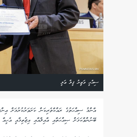
ސިއްޙީ ވަޒީރު ޤީލާ ޢަލީ
އާންމު ސިއްޙަތުގެ ރައްކާތެރިކަން ކަށަވަރުކުރުމަށް އިންސ
ބޭނުންވާކަމަށް ޞިއްޙަތާއި ޢާއިލާއާއި އިޖުތިމާއީ އެހީއާ ބ