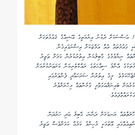
ދުނިޔޭގެ ސިއްޙީ ނިޒާމު އިސްލާހުކުރުމުގައި މައިގަނޑު 3 އަސާސަކަށް ދެކުނު އިރުމަތީގެ އޭޝިއާގެ ޤައުމުތަކަށް
ީ ގައުމުތައް އެއް އަމާޒަކަށް އިސްނަގައިގެން
ންތައް ނިންމުމުގެ ގާބިލުކަން އިތުރުކުރުން ކަމަށް ވަޒީރު
މުތަކުގެ އާންމު ސިއްޙަތުގެ ރައްކާތެރިކަން ކަށަވަރުކުރުމަށް
ްޖެހޭކަމެވެ. މީގެ އިތުރުން ސަރަހައްދީ ފެންވަރުގައި
ރުމަށް ބައިނަލްއަގުވާމީ ގުޅުންތައް މިހާރަށްވުރެ
ުރައްވާފައެވެ.
ހާލަތްތައް ރަނގަޅަށް ދަންނަ، ގާބިލު އަދި ހަރުދަނާ
ތިއެއްގައި އޮތުމަކީ މުހިންމު ކަމެއް ކަމަށްވެސް ވަޒީރު