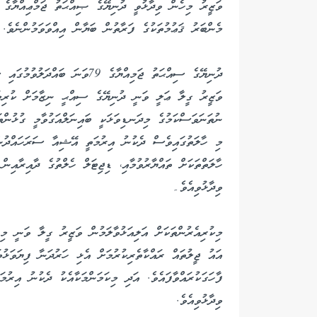
ވަޒީރު މިހެން ވިދާޅުވީ ދުނިޔޭގެ ޞިއްޙަތު ޖަމްޢިއްޔާގެ 
މެންބަރު ޤަޢުމުތަކުގެ ފަރާތުން ބަޔާން އިއްވަވަމުންނެވެ.
ދުނިޔޭގެ ސިއްޙަތު ޖަމިއްޔާގެ 79ވ
ވަޒީރު ގީލާ ޢަލީ ވަނީ ދުނިޔޭގެ ސިއްޙީ ނިޒާމަށް ކުރިމ
ނުތަނަވަސްކަމުގެ މިދަނޑިވަޅަކީ ބައިނަލްއަގުވާމީ ގުޅުންތަ
މި ހާލަތުގައިވެސް ދެކުނު އިރުމަތީ އޭޝިއާ ސަރަހައްދުން 
ހާލަތްތަކަށް ތައްޔާރުވުމާއި، ޑިޖިޓަލް ހެލްތުގެ ދާއިރާއިން 
ވިދާޅުވިއެވެ۔
މިކުރިއެރުންތަކަށް އަލިއަޅުވާލަމުން ވަޒީރު ގީލާ ވަނީ މި
އައު ޖީލުތައް ރައްކާތެރިކުރުމަށް އެޅި ހަރުދަނާ ފިޔަވަޅުތަ
ފާހަގަކުރައްވާފައެވެ. އަދި މިކަމަންމަކާއެކު ދެކުނު އިރުމ
ވިދާޅުވިއެވެ.