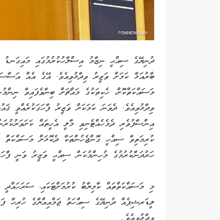
ބާރުއަޅާ ކަމަށް ވަޒީރު ވިދާޅުވިއެވެ. އޭގެ އެއް އަސާސަކ
މަސައްކަތްކޮށް، ހެކިތަކުގެ މައްޗަށް ބިނާވެފައިވާ ނިންމު
ވިދާޅުވިއެވެ. ދެވަނަ ކަމަކަށް ވަޒީރު ފާހަގަކުރެއްވީ ޤައު
އިންސާފުވެރި ދެމެހެއްޓެނިވި މާލީ އެހީތައް ކަށަވަރުކުރަނ
ކުރިމަތިވާ ސިއްހީ ގޮންޖެހުންތަކާ ދެކޮޅަށް މަސައްކަތް ކު
ހަރުދަނާކުރުމުގެ މުހިންމުކަން ސިއްޙީ ވަޒީރު ވަނީ ފާހަގަކ
މި މަސައްކަތްތައް ކާމިޔާބު ކުރުމަށްޓަކައި، ސަރަހައްދީ 
ލީޑަރޝިޕެއް ދުނިޔޭގެ ސިއްހަތު ޖަމްއިއްޔާގެ ހުރިހާ ފަން
ވިދާޅުވިއެވެ۔