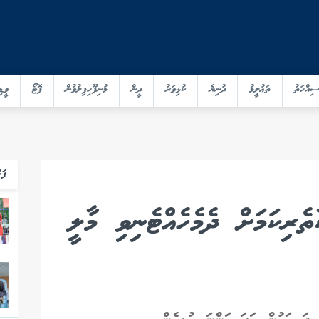
ސިއްހަތު
ތަޢުލީމު
ދުނިޔެ
ކުޅިވަރު
ދީން
މުނިފޫހިފިލުވުން
ފޮޓޯ
ވީޑި
ފަހ
ެރިކަމަށް ދެމެހެއްޓެނިވި މާލީ