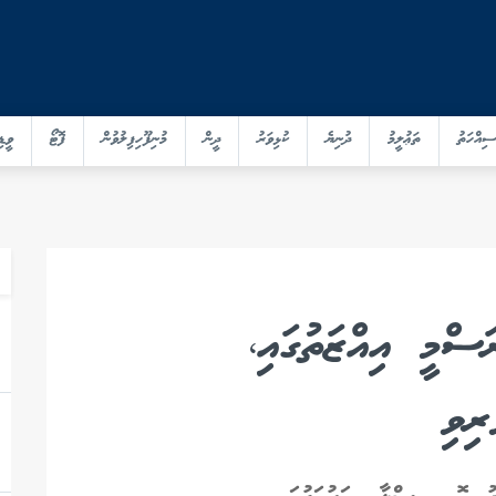
ސިއްހަތު
ތަޢުލީމު
ދުނިޔެ
ކުޅިވަރު
ދީން
މުނިފޫހިފިލުވުން
ފޮޓޯ
ވީޑި
ސްމީ އިއްޒަތުގައި،
ރިވި