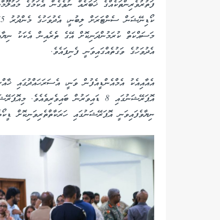
ފަތުރުވެރިންތަކެއްގެ ޚަބަރެއް ނުވެގެން އެކަމުގެ މަޢުލޫމާ
އެދުވަހުގެ ވަގުތެއްގައިވަނީ ފެނިފައެވެ.
އެއާއިއެކު އެމްއެންޑީއެފުން ވަނީ، އެސަރަހައްދުގައި ޚާ
އޮޕަރޭޝަނުގައި 8 ޑައިވަރުން ބައިވެރިވެއެވެ. 
ނިޔާވެފައިވަނީ އޮޕަރޭޝަނުގައި ހަރަކާތްތެރިވަނިކޮށް ޑީކޯ