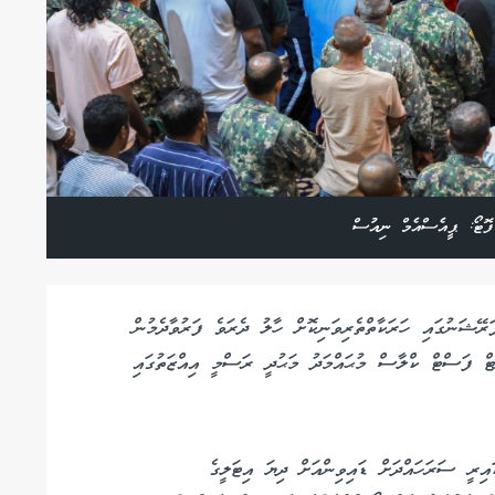
ފޮޓޯ: ޕީއެސްއެމް ނިއުސް
ރޭޝަނުގައި ހަރަކާތްތެރިވަނިކޮށް ހާލު ދެރަވެ ފަރުވާދެމުން
ޓް ފަސްޓް ކްލާސް މުޙައްމަދު މަޙުދީ ރަސްމީ އިއްޒަތުގައި
ު ކައިރީ ސަރަހައްދަށް ޑައިވިންއަށް ދިޔަ އިޓަލީގެ