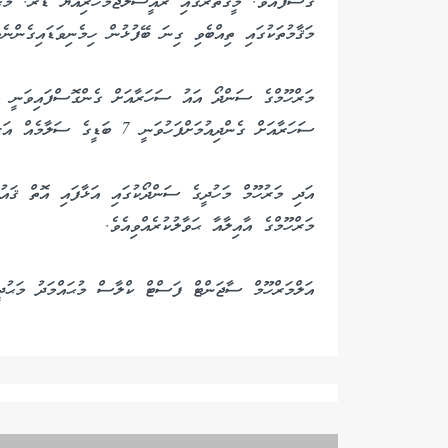
ގޮސްފައެވެ. މީގެތެރޭގައި ރައީސުލްޖުމްހޫރިއްޔާ ޑރ. މުޙަ
މަޤާމުތަކުގައި ތިއްބެވި ގިނަ ބޭފުޅުން ހިމެނިވަޑައިގެންނެވ
މަރްހޫމްގެ ސަންދޯ އައު ސަހަރާއަށް ގެންގޮސްފައިވަނީ އެ
ސަހަރާއަށް ގެންދިއުމަށްފަހުވަނީ 7 ބަޑީގެ ސަލާމެއް އަރުވާފައެވެ.
އަދި މަރުހޫމް މަހުދީގެ ސަންދޯކުގައި އަޅާފައި އޮތް ޤައު
މަރްހޫމްގެ އާއިލާއާ ޙަވާލުކުރެއްވިއެވެ.
އަލްމަރްހޫމް ސާޖަންޓް ފަސްޓް ކްލާސް މުޙައްމަދު މަޙުދީގ