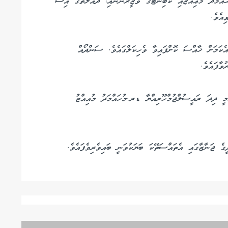
އްމަދު މުޢިއްޒާއި ކެބިނެޓުގެ ވަޒީރުންނާއި، ދައުލަތުގެ އިސް
ިއެވެ.
ކަމަށް ޚާއްސަ ކޮށްފައިވާ ވެހިކަލްގައެވެ. ސަންދޯއް
މީ ދިދަ ރައީސުލްޖުމްހޫރިއްޔާ ޑރ.މުހައްމަދު މުއިއްޒު
ެ ޖަނާޒާގައި އެތައްސަތޭކަ ބަޔަކުވަނީ ބައިވެރިވެފައެވެ.