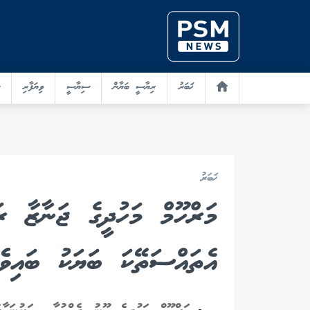
ޚަބަރު
ރިޔާސީ ބަޔާން
ސިޔާސީ
ވިޔަފާރި
ޚަބަރު
މަރްހޫމް މަހުދީގެ ޖަނާޒާ ރަ
އެތައްސަތޭކަ ބަޔަކު ބައިވެެ