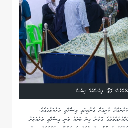
ދެއްކުން/ ފޮޓޯ: ޕީއެސްއެމް ނިއުސް
ަށުނަމާދު ކުރިއަށް ގެންދިޔައީ އިސްލާމީ މަރުކަޒުގައެވެ.
އަދާކުރެއްވުމުގެ ގޮތުން ގިނަ ބަޔަކު ވަނީ އިސްލާމީ މަރުކަޒަށް