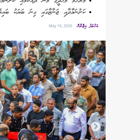
މަރްހޫމް މަޙުދީގެ މޫނު ދެއްކުމާއި ކަށުނަމާ
ކަށުނަމާދާއި ޖަނާޒާގައި ގިނަ ބަޔަކު ބައިވެ
އަހުމަދު އިޖްލާން
May 16, 2026