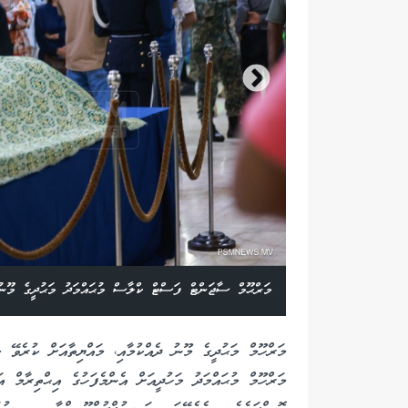
މަރްޙޫމް ސާޖަންޓް ފަސްޓް ކްލާސް މުޙައްމަދު މަޙުދީގެ މޫނު
މަރްހޫމް މަޙުދީގެ މޫނު ދެއްކުމާއި، މައްޔިތާއަށް ކުރެވޭ ކ
މަރްހޫމް މުޙައްމަދު މަހުދީއަށް އެންމެފަހުގެ އިޙްތިރާމް 