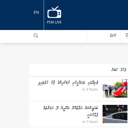
EN
PSM LIVE
އޯ
ކޮލަމް
ފަހުގެ ޚަބަރު
ވެލިދޫގައި ތަރައްޤީކުރި ކުޑަކުދިންގެ ޕާކު ހުޅުވައިފި
in 3 hours
ބަދަވީންނަށް އަމާޒުކޮށް ޔަހޫދީން ދޭ ހަމަލާތައް
ފުޅާކުރަނީ
in 2 hours