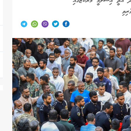
ދު އޮތީ އިސްލާމީ މަރުކަޒުގައި
ރިވި