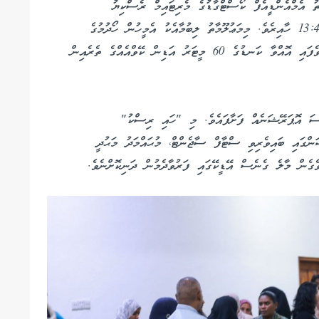
ތު އެމްއެންޑީއެފް ކޯސްޓްގާޑުގެ މެރިޓައިމް ރެސްކިޔު
ކޯޑިނޭޝަން ސެންޓަރަށް ލިބުނީ، އެދުވަހުގެ މެންދުރު 13:45 ހާއިރެވެ. މިމަޢުލޫމާތު ލިބުމާއެކު އެމީހުން ހޯދުމުގެ
މަސައްކަތް ކުރަމުންދަނިކޮށް އޭގެ ތެރެއިން އެކަކު ނިޔާވެފައި އޮއްވާ ކަނޑުގެ 60 މީޓަރު އަޑިން ކޭވްއެއްގެ ތެރެއިން
އްސަ އޮޕަރޭޝަނެއް ފަށާފައެވެ. މި "ހައި ރިސްކު"
މިއޮޕަރޭޝަންގައި ބައިވެރިވި ސްޓާފް ސާޖެންޓް، މުޙައްމަދު މަޙުދީ
ވެގެން މާލެ ގެނެސް އޭޑީކޭގައި ފަރުވާދެމުން ދަނިކޮށްނެވެ.