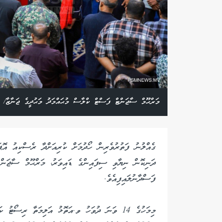
މަރްޙޫމް ސާޖަންޓް ފަސްޓް ކްލާސް މުޙައްމަދު މަޙުދީގެ ޖަނާޒާ/ 
ގެއްލުނު ފަތުރުވެރިން ހޯދުމަށް ކުރިއަށްދާ ރެސްކިއު އޮޕަ
ދަނިކޮން ނިޔާވި ސިފައިންގެ ޑައިވަރު، މަރްޙޫމް ސާޖަން
ފަސްދާނުލައިފިއެވެ.
މިމަހުގެ 14 ވަނަ ދުވަހު ވ.އަތޮޅު އަލިމަތާ ރިސޯޓ