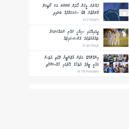
ގެއްލުނު މީހުން ހޯދަން 6000 އަކަ ނޯޓިކަލް
މޭލަށްވުރެ ބޮޑު ސަރަހައްދެއް ބަލައިފި
in 2 hours
ވީއައިއޭގައި ސިއްހީ ކުއްލި ނުރައްކަލަކަށް
ތައްޔާރުވުމުގެ އެކްސަސައިޒެއް
in an hour
އިންގްލޭންޑް އަތުން އާޖެންޓީނާ މޮޅުވި ދުވަސް
ގައުމީ ޓީމުގެ ދުވަހުގެ ގޮތުގައި ހާއްސަކޮށްފި
in 18 minutes