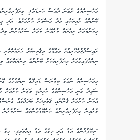
މަހާސިންތާގެ ދެވަނަ ދުވަސް ކަނޑައެޅީ، ވިޔަފާރިވެރިންނަށ
ބޭނުންވާ ލުއިތަކާއި މެދު މަޝްވަރާ ކުރުމަށެވެ. އަދި މީ
މިކަންކަމަށް ރިއާޔަތް ކުރެވޭނެ ކަމަށް ސަރުކާރުން ވިދާޅު
ނިންމާފައިވުމަށް ވިޔަފާރިތަކަށް ބޭނުންވާ އިނާޔަތްތައް ވިޔ
މިމަހާސިންތާ ނުވަތަ ބިޒްނަސް ޑައިލޮގް ނިންމުމުގެ ގޮތުނ
ސަޢީދު ވަނީ މަހާސިންތާގެ ކާމިޔާބީ ވަޒަން ކުރުމަށް މު
އެކަން ކުރުމަށް ޤާނޫނާއި ޤަވާއިދަށް ބަދަލުތައް ގެނެސް
ތެރެއިން ވިޔަފާރިވެރިންގެ ކަންބޮޑުވުންތައް ސަރުކާރުން އަ
"ތިބޭފުޅުންގެ އަޑު އަދި މިތާގެ އަޑު އިއްވައިފި. މިތާ ނ