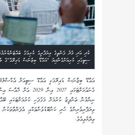
ކުދި އަދި މެދު ފަންތީގެ ވިޔަފާރީގެ ކުރިމަގު ބައްޓަންކުރުމުގަ
ސިޓީގައި ކުރިއަށްގެންދިޔަ "އައްޑޫ ބިޒްނަސް ޑައިލޮގް"ގެ ތެރ
އައްޑޫ ބިޒްނަސް ޑައިލޮގަކީ އައްޑޫ ސިޓީއަށް އެކްސްލެރޭޓެ
ގެނައުމަށްޓަކައި 2027 އިން 
ނިންމުން ތަންފީޒު ކުރުމަށް މަގުފަހި ކުރުމަށްޓަކައި ބޭއ
ވިޔަފާރިވެރިންގެ ހުރި ކަންބޮޑުވުންތަކާއި އެފަރާތްތަކުނ
ވިދާޅުވިއެވެ.