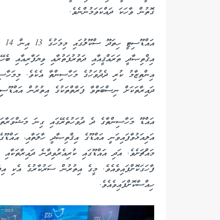
ގޮތުން ވާހަކަ ދައްކަވަމުންނެވެ.
އައް
އިޤްތިޞާދީ ތަރައްޤީއާއި ދަތުރުފަތުރާއި ވިޔަފާރިއާއި ބ
އިންތިޒާމު ކުރި ދެދުވަހުގެ މަހާސިންތާ އެކެވެ. މިމަހާސިނ
ދައިރާތަކަށް ނިސްބަތްވާ ފަރާތްތަކުގެ އިތުރުން އައްޑޫސިި
އައްޑޫ މަހާސިންތާގެ ދެ ދުވަހުތެރޭގައި ގިނަ މަޝްވަރާތަކެ
އަލިއަޅުވާފައިވަނީ އައްޑޫގެ އިޤްތިޞާދީ ހާލަތާއި، އައްޑޫގ
މައްޗަށެވެ. އަދި އައްޑޫގައި ކުރިއެރުވިދާނެ ދައިރާތަކާއި 
ފާހަގަކޮށްފައިވެއެވެ. މީގެ އިތުރުން ސަރުކާރުގެ އެކި އިދ
ހިއްސާކޮށްފައިވެއެވެ.