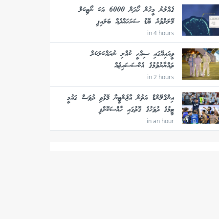
ގެއްލުނު މީހުން ހޯދަން 6000 އަކަ ނޯޓިކަލް
މޭލަށްވުރެ ބޮޑު ސަރަހައްދެއް ބަލައިފި
in 4 hours
ވީއައިއޭގައި ސިއްހީ ކުއްލި ނުރައްކަލަކަށް
ތައްޔާރުވުމުގެ އެކްސަސައިޒެއް
in 2 hours
އިންގްލޭންޑް އަތުން އާޖެންޓީނާ މޮޅުވި ދުވަސް ގައުމީ
ޓީމުގެ ދުވަހުގެ ގޮތުގައި ހާއްސަކޮށްފި
in an hour