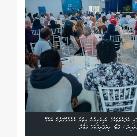
އި އެފަރާތްތަކުގެ ބައިވެރިވުން އިތުރު ކުރުމުގެގޮތުން އައްޑޫ
ެއިން / ފޮޓޯ: ވިޔަފާރިއާބެހޭ ވުޒާރާ