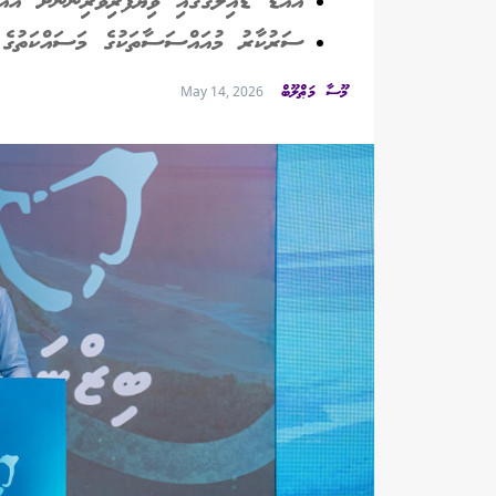
އައްޑޫ ޑައިލޮގްގައި ވިޔަފާރިވެރިންނަށް އައ
ސަރުކާރު މުއައްސަސާތަކުގެ މަސައްކަތުގެ މ
މޫސާ މަޠްލޫބް
May 14, 2026