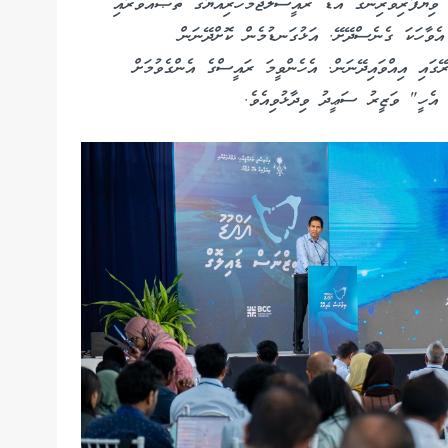
ވިޔަފާރިވެރިންގެ އަޑު ރައީސުލްޖުމްހޫރިއްޔާގެ ތަޞައްވުރާއި
އެވާހަކަ ގެނެސްދޭށޭ. އަޅުގަނޑުމެން ކޮށްދޭނަން
ގައި އިއްވައިދޭނަން. އެހެންވީމަ ރައީސްގެ އެންގެވުމަށް
 އެހީ" ވަޒީރު ސަޢީދު ވިދާޅުވިއެވެ.