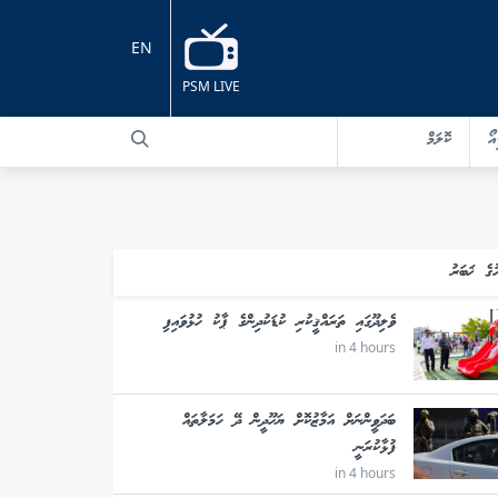
EN
PSM LIVE
އޯ
ކޮލަމް
ުގެ ޚަބަރު
ވެލިދޫގައި ތަރައްޤީކުރި ކުޑަކުދިންގެ ޕާކު ހުޅުވައިފި
in 4 hours
ބަދަވީންނަށް އަމާޒުކޮށް ޔަހޫދީން ދޭ ހަމަލާތައް
ފުޅާކުރަނީ
in 4 hours