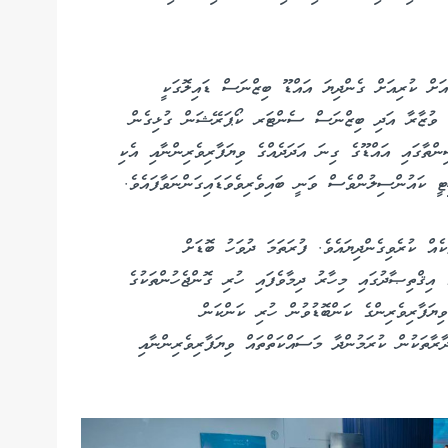
ޑޫސިޓީ ހިތަދޫ ސްކޫލުގައި މިމަހުގެ 13 އިން 14 އަށް ކުރިއަށް ގެންދިޔަ އައްޑޫ ބިޒްނަސް ޑައިލޮގަކީ
ެހޭ ވުޒާރާ އަދި ބިޒްނަސް ސެންޓަރ ކޯޕަރޭޝަން ގުޅިގެން
ްތާގައި އައްޑޫގެ ގިނަ އަދަދެއްގެ ވިޔަފާރިވެރިންނާއި އެކި
ޓީ ކައުންސިލުންވެސް ވަނީ ބައިވެރިވެވަޑައިގަންނަވާފައެވެ.
އް ކުރެވިގެންދިޔައެވެ. ފުރަތަމަ ދުވަހު ބޮޑަށް
ެ އިޤްތިޞާދުގައި މިހާރު ދިމާވެފައި ހުރި ގޮންޖެހުންތަކުގެ
ވިޔަފާރިވެރިންގެ ކަންބޮޑުވުން ހުރި ކަންކަން
ާރާތަކުން ކުރަމުންދާ މަސައްކަތްތައް ވިޔަފާރިވެރިންނާއި