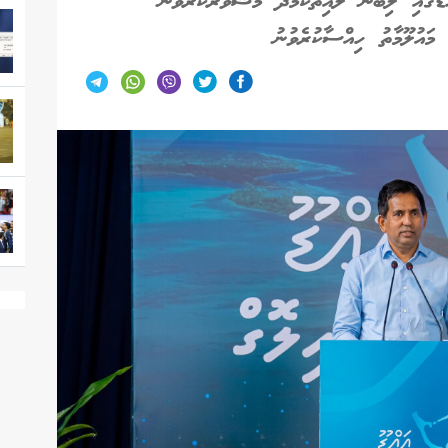
ްޑޫގައި ލިބޭނެ ލުއިތަކާމެދު މަޝްވަރާކުރެވުނު
ައުލޫމާތު ހިއްސާކުރެވުނު