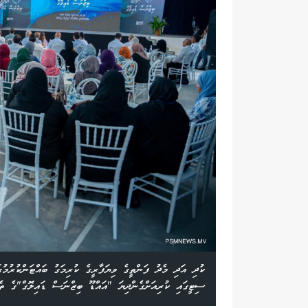
ކުދި އަދި މެދު ފަންތީގެ ވިޔަފާރީގެ ކުރިމަގު ބައްޓަންކުރުމުގަ
ސިޓީގައި ކުރިއަށްގެންދިޔަ "އައްޑޫ ބިޒްނަސް ޑައިލޮގް"ގެ ތެރ