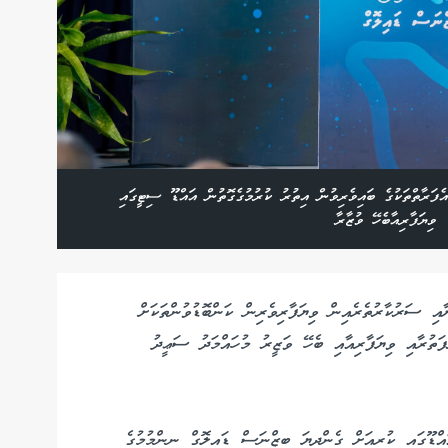
ެފަރާތްތަކުގެ ބައިވެރިވުން އިތުރު ކުރުމުގެގޮތުން އައްޑޫ ސިޓީގައި
ވިޔަފާރިއާބެހޭ ވުޒާރާ
އި ސަރުކާރުތެރެއިން ވިޔަފާރިވެރިން ކަންބޮޑުވުންތަކަށް
ފަތުރާއި ވިޔަފާރިއާއި ބެހޭ ވަޒީރު މުހައްމަދު ސަޢީދު
އްޑޫގައި ކުރިއަށް ގެންދިޔަ ބިޒްނަސް ޑައިލޮގް ނިންމުމުގެ