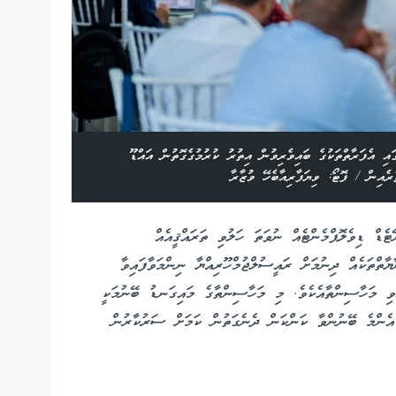
އި އެފަރާތްތަކުގެ ބައިވެރިވުން އިތުރު ކުރުމުގެގޮތުން އައްޑޫ
ެއިން / ފޮޓޯ: ވިޔަފާރިއާބެހޭ ވުޒާރާ
ޑް ޑިވެލޮޕްމެންޓެއް ނުވަތަ ހަލުވި ތަރައްޤީއެއް
2029 އަށް ޚާއްސަ އިނާޔާތްތަކެއް ދިނުމަށް ރައީސުލްޖުމްހޫރިއްޔާ ނިންމަވާފައިވާ
ްވި މަހާސިންތާއެކެވެ. މި މަހާސިންތާގެ މައިގަނޑު ބޭނުމަކީ
ް އެންމެ ބޭނުންވާ ކަންކަން ދެނެގަތުން ކަމަށް ސަރުކާރުން