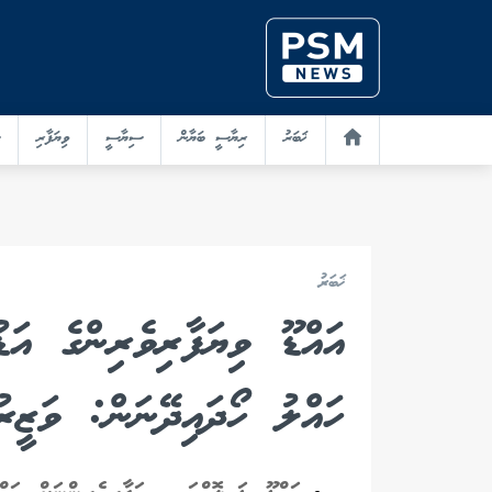
ޚަބަރު
ރިޔާސީ ބަޔާން
ސިޔާސީ
ވިޔަފާރި
ޚަބަރު
އައްޑޫ ވިޔަފާރިވެރިންގެ އަ
ހައްލު ހޯދައިދޭނަން: ވަޒީރ