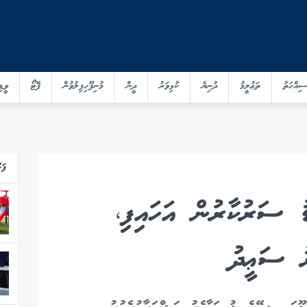
ސިއްހަތު
ތަޢުލީމު
ދުނިޔެ
ކުޅިވަރު
ދީން
މުނިފޫހިފިލުވުން
ފޮޓޯ
ވީޑި
ފަހ
ޑު ސަރުކާރުން އަހައިފި،
ު ސަޢީދު