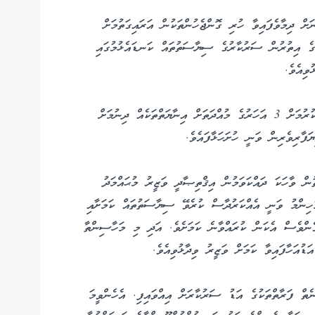
ް ދިމާވެފައިވާ ހުރި ގޮންޖެހުންތަކުން އަރައިގަތުމަށް
ގެ އިތުރުން ސަރުކާރުގެ ސިޔާސަތުތައް ކަނޑައެޅުމުގައި
ވިއެވެ.
ރައީސުލްޖުމްހޫރިއްޔާ އައްޑޫގެ އިޤްތިޞާދު ހަރަކާތްތެރި ކުރުމަށް 3 އަހަރުގެ މުއްދަތަށް އިނާޔަތްތަކެއް ދިނުމަށް
ަފާރިވެރިން ވަނީ ހުށަހަޅާފައެވެ.
ް ވާހަކަ ދައްކަވަމުން އިޤްތިޞާދީ ވަޒީރު މުޙައްމަދު
ހިންމު ވަނީ އެއްކަރުދާސް ކުރެވޭ ސިޔާސަތުތައް ކަމަށާއި
ގެންވެސް އެކަން ކުރައްވާނެ ކަމަށެވެ. އަދި މި މަހާސިންތާ
ޑުއަހާފައިވާ ކަމަށް ވަޒީރު ވިދާޅުވިއެވެ.
ެތް ފަރާތްތަކުގެ އަޑު ސަރުކާރަށް އިއްވައިފި. އެހެންވީމަ