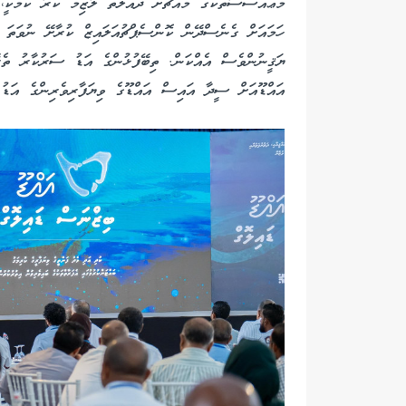
މުޢައްސަސާތަކުގެ މައްޗަށް ދައުލަތް ލާޒިމް ކުރާ ކަމަކީ، 
ހަމައަށް ގެނެސްދޭން ކޮންސެޕްޗުއަލައިޒް ކުރާށޭ ނުވަތަ 
ޔަޤީނުންވެސް އެއްކަން. ތިބޭފުޅުންގެ އަޑު ސަރުކާރު ތެރޭ
އައްޑޫއަށް ސީދާ އައިސް އައްޑޫގެ ވިޔަފާރިވެރިންގެ އަޑު