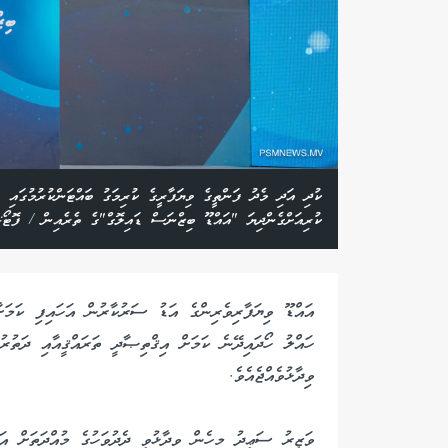
ކުދި އަދި މެދު ފަންތީގެ ވިޔަފާރީގެ ކުރިމަގު ބައްޓަންކުރުމުގައި އ
ކުރިއަށްގެންދިޔަ "އައްޑޫ ބިޒްނަސް ޑައިލޮގް"ގެ ތެރެއިން / ފޮޓޯ: 
އައްޑޫ ވިޔަފާރިވެރިންގެ އަޑު ސަރުކާރުން އަހައިފި ކަމަށާ
ހައްލު ހޯދައިދޭނެ ކަމަށް އިޤްތިޞާދީ ތަރައްޤީއާއި ދަތުރު
ވިދާޅުވެއްޖެއެވެ.
ވަޒީރު ސަޢީދު މިހެން ވިދާޅުވީ ދެދުވަހުގެ މުއްދަތަށް އަ