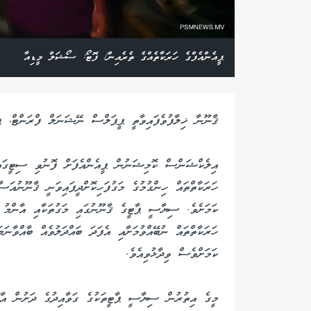
ޕީއެންއެފްގެ ހަރަކާތެއްގެ ތެރެއިން/ ފޮޓޯ: ސޯޝަލް މީޑިއާ
ޤާނޫނާ ޚިލާފުވެފައިވާތީ ޕީޕަލްސް ނޭޝަނަލް ފްރަންޓް، ޕީއ
އިލެކްޝަންސް ކޮމިޝަނުން ޕީއެންއެފަށް ފޮނުވި ސިޓީގަ
ހަރަކާތްތައް ހިންގުމުގެ މަގުފަހިކޮށްދީފައިވަނީ ޤާނޫނުއަސ
ކަމަށެވެ. ސިޔާސީ ޕާޓީގެ ޤާނޫނުގައި މަގުތަކާއި އާންމު މ
ހަރަކާތްތައް ނުބޭއްވުމަށާއި އެފަދަ ބައްދަލުވެއް ބާއްވާނަމ
ކަމަށްވެސް ވިދާޅުވިއެވެ.
މީގެ އިތުރުން ސިޔާސީ ޕާޓީތަކުގެ ގަވާއިދުގެ ދަށުން އާން