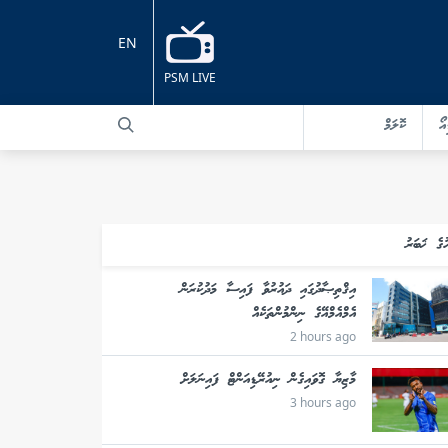
EN
PSM LIVE
އޯ
ކޮލަމް
ުގެ ޚަބަރު
އިޤްތިޞާދުގައި ދައުރުވާ ފައިސާ މަދުކުރަން
އެމްއެމްއޭގެ ނިންމުންތަކެއް
2 hours ago
މާޒިޔާ ގޮވައިގެން ނިއުރޭޑިއަންޓް ފައިނަލަށް
3 hours ago