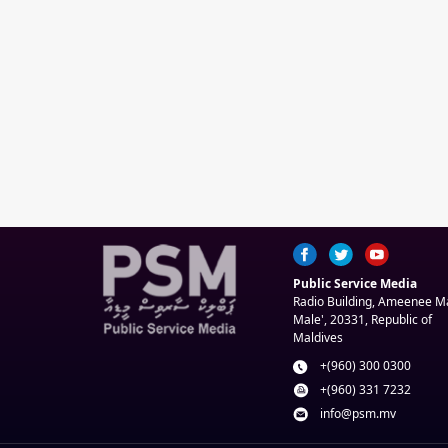
Public Service Media
Radio Building, Ameenee 
Male', 20331, Republic of
Maldives
+(960) 300 0300
+(960) 331 7232
info@psm.mv