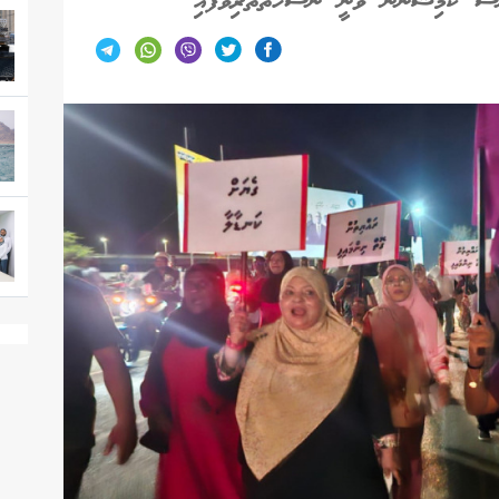
ންސް ކޮމިޝަނުން ވަނީ ނަސޭހަތްތެރިވެފައި