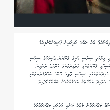
ެންއެފް އެއް ލައްކަ ރުފިޔާއިން ޖޫރިމަނާކޮށްފިއެވެ.
އި ވިދާޅުވީ ސިޔާސީ ޕާޓީގެ ޤާނޫނުން ޕާޓީތަކުގެ ސިޔާސީ
ާސީއާއި ޤާނޫނުތަކާއި ގަވާއިދުތަކުގެ ހުދޫދުގެ ތެރެއިން
ައިދާންތަކުގައި ސިޔާސީ ޕާޓީގެ އާންމު ބައްދަލުވުންތަކާއި
ަ ގަވާއިދާ އެއްގޮތަށް އަމަލުކުރުމަށް ބަޔާންކޮށްފައިވާ
މު ބައްދަލުވުން ބާއްވާ ތަނާއި ވަގުތާއި ބައްދަލުވުމުގެ