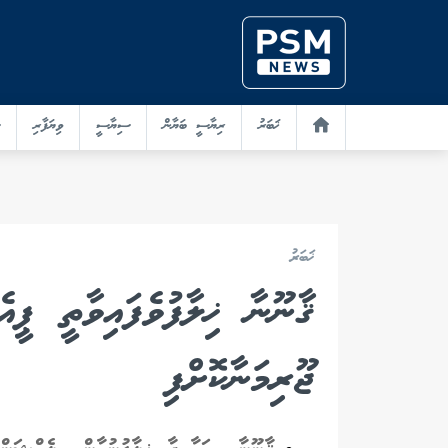
ޚަބަރު
ރިޔާސީ ބަޔާން
ސިޔާސީ
ވިޔަފާރި
ޚަބަރު
ޤާނޫނާ ޚިލާފުވެފައިވާތީ ޕީއ
ޖޫރިމަނާކޮށްފި