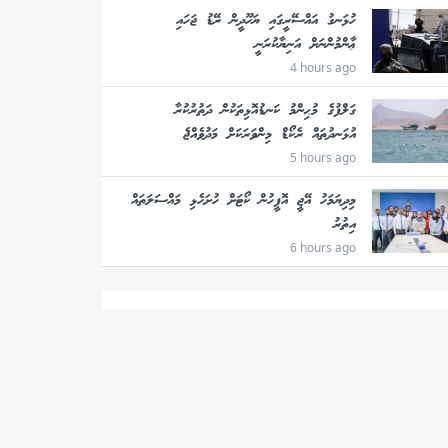
ހުޅަނގު އައްސޭރީގައި ޔަހޫދީން ރޭޑު ޖަހައި
ޢާންމުންނަށް އަނިޔާކުރަނީ
4 hours ago
ގަލްފުގެ މުޙިންމު ކަނޑުއޮޅިތަކުން ދަތުރުކުރާ
އުޅަނދުތައް ރެކޯޑް މިންވަރަކަށް މަދުވެއްޖެ
5 hours ago
މިދިޔަމަހު އޭޖީ އޮފީހުން ކޯޓަށް ހުށަހެޅި މައްސަލަތައް
އިތުރު
6 hours ago