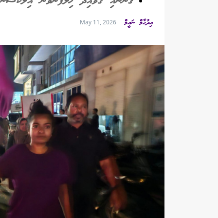
ޤާނޫނާއި ގަވާއިދާ ޚިލާފުނުވާން އިލެކްޝަ
އިދުހާމް ނައީމް
May 11, 2026