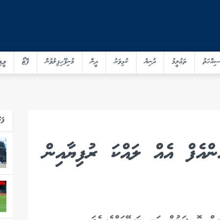
ސިއްހަތު
ތަޢުލީމު
ދުނިޔެ
ކުޅިވަރު
ދީން
މުނިފޫހިފިލުވުން
ފޮޓޯ
ވީޑި
ފަހ
ެންއެފް އެއް ލައްކަ ރުފިޔާއިން