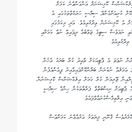
ވުމުގެ 24 ގަޑިއިރުކުރިން އިލެކްޝަންސް ކޮމިޝަނަށް އަންގަންވާނެ ކަމަށް
ކޮށް ކުރިއަށްގެންދާ ސިޔާސީ ހަރަކާތްތަކުގައި އެ
ަމަށް އެ ކޮމިޝަނުން ވިދާޅުވިއެވެ. އަދި މިކަމުގައި
ނުވި ނަމަވެސް ސިޓީގެ ޖަވާބެއް ދީފައިވާ ނުވާ ކަމަށާއި
ވިދާޅުވިއެވެ.
ުން ނުވަތަ އެ ޕާޓީއަކަށް ތާޢީދު ކުރާ ބަޔަކު އެހެން
 އަމަލެއް ނުކުރަން ބަޔާންކޮށްފައިވާއިރު ޕީއެންއެފުން
ޮށް އެ މާއްދާއާ ޚިލާފުވެފައިވާތީ 100،000 ރުފިޔާއިން ޖޫރިމަނާ ކުރާ ކަމަށް އިލެކްޝަންސް ކޮމިޝަނުން
 އެ ޕާޓީއަށް ނިސްބަތްވާ ފަރާތްތަކުން ހިންގާ ސިޔާސީ
ަނީ އިލްތިމާސްކުރައްވާފައެވެ.
ކާމެދުވެސް ޤާނޫނީ ފިޔަވަޅު އަޅުއްވާނެ ކަމަށްވެސް