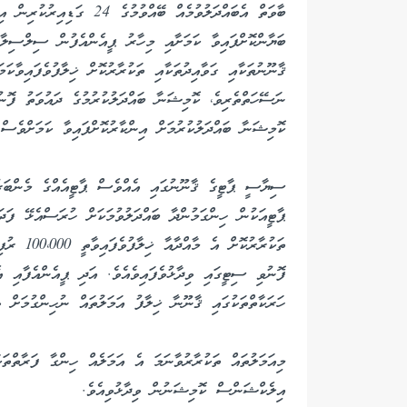
ބާވަތް އެބައްދަލުވުމެއް ބޭއް
ބަޔާންކޮށްފައިވާ ކަމަށާއި މިހާރު ޕީއެންއެފުން ސިލްސިލާ
ޤާނޫނުތަކާއި ގަވާއިދުތަކާއި ތަކުރާރުކޮށް ޚިލާފުވެފައިވާކ
ނަސޭހަތްތެރިވެ، ކޮމިޝަނާ ބައްދަލުކުރުމުގެ ދައުވަތު ފޮ
ކޮމިޝަނާ ބައްދަލުކުރުމަށް އިންކާރުކޮށްފައިވާ ކަމަށްވެސް 
ސިޔާސީ ޕާޓީގެ ޤާނޫނުގައި އެއްވެސް ޕާޓީއެއްގެ މެންބަރ
ޕާޓީއަކުން ހިންގަމުންދާ ބައްދަލުވުމަކަށް ހުރަސްއެޅޭ ފަދަ
ތަކުރާރުކ
ފޮނުވި ސިޓީގައި ވިދާޅުވެފައިވެއެވެ. އަދި ޕީއެންއެފާއި
ހަރަކާތްތަކުގައި ޤާނޫނާ ޚިލާފު އަމަލުތައް ނުހިންގުމަށް ވ
މިއަމަލުތައް ތަކުރާރުވާނަމަ އެ އަމަލެއް ހިންގާ ފަރާތްތަ
އިލެކްޝަންސް ކޮމިޝަނުން ވިދާޅުވިއެވެ.