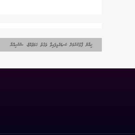
ޚިޔާލު ފާޅުކުރުމަށް ކަނޑައެޅިފައިވާ ވަގުތު ހަމަވެއްޖެ، ޝުކުރިއްޔާ