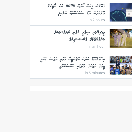
ގެއްލުނު މީހުން ހޯދަން 6000 އަކަ ނޯޓިކަލް
މޭލަށްވުރެ ބޮޑު ސަރަހައްދެއް ބަލައިފި
in 2 hours
ވީއައިއޭގައި ސިއްހީ ކުއްލި ނުރައްކަލަކަށް
ތައްޔާރުވުމުގެ އެކްސަސައިޒެއް
in an hour
އިންގްލޭންޑް އަތުން އާޖެންޓީނާ މޮޅުވި ދުވަސް ގައުމީ
ޓީމުގެ ދުވަހުގެ ގޮތުގައި ހާއްސަކޮށްފި
in 5 minutes