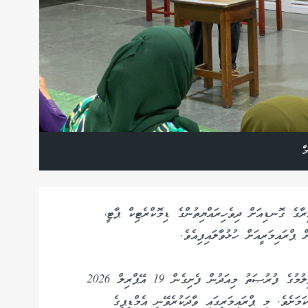
ް
ާގެ ގޮނޑިއަށް ދިވެހިރައްޔިތުންގެ ޑިމޮކްރެޓިކް ޕާޓީ،
 ޕްރައިމަރީއަށް ހުޅުވާލައިފިއެވެ.
އެމްޑީޕީން ބުނީ ބައި-އިލެކްޝަން ޕްރައިމަރީއަށް ކުރިމަތިލުމުގެ ފުރުޞަތު މިއަދުން ފެށިގެން 19 އޭޕްރިލް 2026
 ހުޅުވާލާފައިވާ ކަމަށެވެ. މި ޕްރައިމަރީގައި ވާދަކުރެވޭނީ އެމްޑީޕީގެ