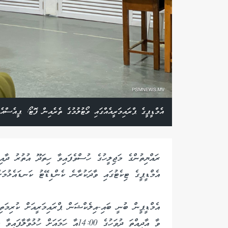
އެމްޑީޕީގެ ޕްރައިމަރީއެއްގައި ވޯޓުލުމުގެ ތެރެއިން ފޮޓޯ: ޕީއެސްއެމ
ރައްޔިތުންގެ މަޖިލީހުގެ ހުސްވެފައިވާ ހިތަދޫ އުތުރު ދާއިރ
އެމްޑީޕީގެ ޓިކެޓުގައި ވާދަކުރާނެ ކެންޑިޑޭޓު ކަނޑައެޅުމަށް
ވާ އާދިއްތަ ދުވަހުގެ 14:00އާ ހަމައަށް