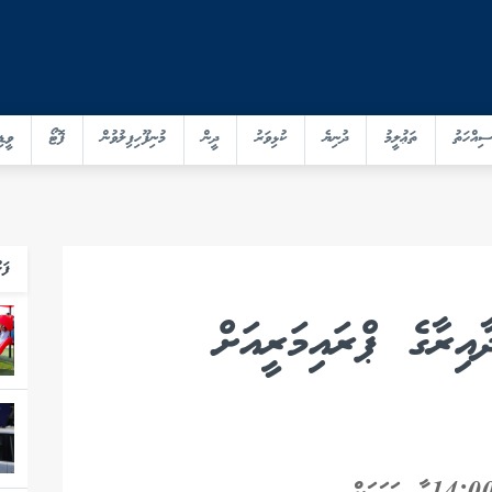
ސިއްހަތު
ތަޢުލީމު
ދުނިޔެ
ކުޅިވަރު
ދީން
މުނިފޫހިފިލުވުން
ފޮޓޯ
ވީޑި
ފަހ
އިރާގެ ޕްރައިމަރީއަށް