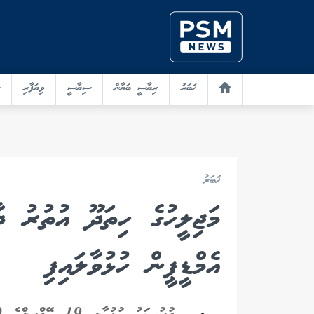
ޚަބަރު
ރިޔާސީ ބަޔާން
ސިޔާސީ
ވިޔަފާރި
ޚަބަރު
މަޖިލީހުގެ ހިތަދޫ އުތުރު ދާ
އެމްޑީޕީން ހުޅުވާލައިފި