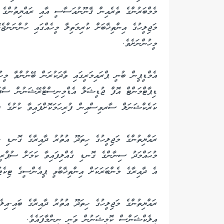
މެމްބަރުންގެ ތެރެއިން ޤާނޫނުއަސާސީ އާއި ރައްޔިތުންގެ މ
މަޖިލީހުގެ އިންތިޚާބަށް ކުރިމަތިލާ މީހެއްގައި ހުންނަންޖެ
މީހުންނަށެވެ.
އެމްޑީޕީން ބުނީ ޕްރައިމަރީގައި ވާދަކުރަން ބޭނުންވާ މީހު
ޑިޕާޓްމަންޓް އޮފް ޖުޑީޝަލް އެޑްމިނިސްޓްރޭޝަނުން ސާފުކ
ކަރެކްޝަނަލް ސާރވިސްއިން ފުރިހަމަކޮށްފައިވާ ކުށުގެ ރިކ
ރައްޔިތުންގެ މަޖިލީހުގެ ހިތަދޫ އުތުރު ދާއިރާގެ ގޮނޑި ހ
މުޙައްމަދު ސިނާންގެ ގޮނޑި ގެއްލިފައިވާ ކަމަށް ސުޕްރީ
އެ ދާއިރާގެ މެންބަރަކަށް އިންތިޚާބުވީ ޕީއެންސީގެ ޓިކެޓު
އިލެކްޝަންސް ކޮމިޝަނުން ވަނީ ނިންމާފައެވެ.