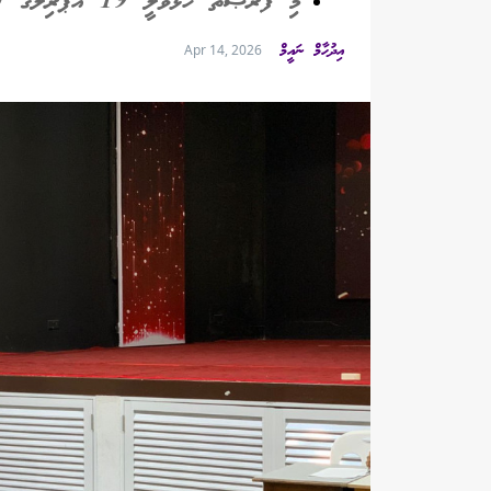
މި ފުރުޞަތު ހުޅުވާލީ 19 އޭޕްރިލްގެ 14:00އާ ހަމައަށް
އިދުހާމް ނައީމް
Apr 14, 2026