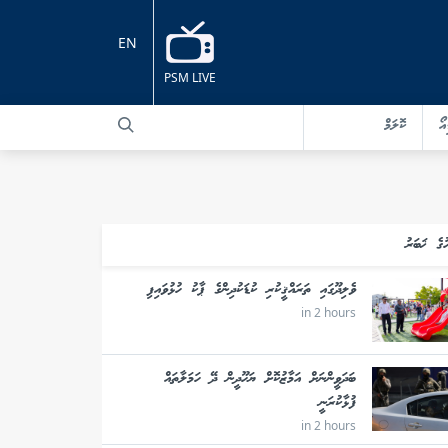
EN
PSM LIVE
އޯ
ކޮލަމް
ުގެ ޚަބަރު
ވެލިދޫގައި ތަރައްޤީކުރި ކުޑަކުދިންގެ ޕާކު ހުޅުވައިފި
in 2 hours
ބަދަވީންނަށް އަމާޒުކޮށް ޔަހޫދީން ދޭ ހަމަލާތައް
ފުޅާކުރަނީ
in 2 hours