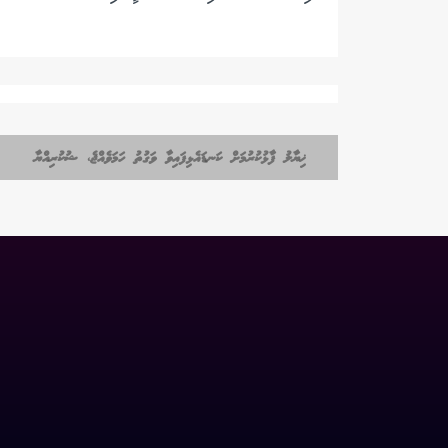
ޚިޔާލު ފާޅުކުރުމަށް ކަނޑައެޅިފައިވާ ވަގުތު ހަމަވެއްޖެ، ޝުކުރިއްޔާ