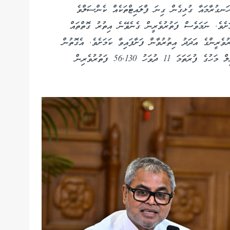
ހަނގުރާމައާ ގުޅިގެން ގިނަ ފްލައިޓްތަކެއް ކެންސަލްވެ
ށެވެ. ނަމަވެސް ފަތުރުވެރީން ގެނެވޭނެ އިތުރު ގޮތްތައް
ވެރީންގެ އަދަދު އިތުރުވާން ފަށާފައިވާ ކަމަށެވެ. އެގޮތުން
އަހަރުގެ މިހާތަނަށް 704,511 ފަތުރުވެރިން އަދި އޭޕްރިލް މަހުގެ ފުރަތަމަ 11 ދުވަހު 56,130 ފަތުރުވެރިން