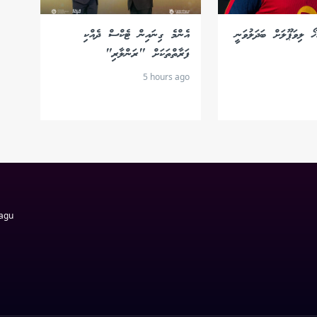
ޚޯ ލިވަޕޫލަށް ބަދަލުވަނީ
އެންމެ ގިނައިން ޓެކްސް ދެއްކި
ފަރާތްތަކަށް "ރަންލާރި"
5 hours ago
Magu