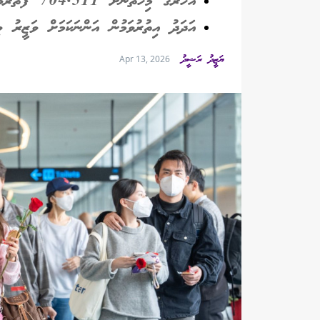
އަހަރުގެ މިހާތަނަށް 704,511 ފަތުރުވެރިން އައިސްފައިވޭ
އަދަދު އިތުރުވަމުން އަންނަކަމަށް ވަޒީރު ވި
ޔަޒީދު ރަޝީދު
Apr 13, 2026