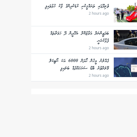
ވެލިދޫގައި ތަރައްޤީކުރި ކުޑަކުދިންގެ ޕާކު ހުޅުވައިފި
2 hours ago
ބަދަވީންނަށް އަމާޒުކޮށް ޔަހޫދީން ދޭ ހަމަލާތައް
ފުޅާކުރަނީ
2 hours ago
ގެއްލުނު މީހުން ހޯދަން 6000 އަކަ ނޯޓިކަލް
މޭލަށްވުރެ ބޮޑު ސަރަހައްދެއް ބަލައިފި
2 hours ago