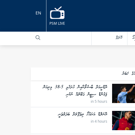
EN
PSM LIVE
އޯ
ކޮލަމް
ުގެ ޚަބަރު
ރޮޑްރީއަށް ބާސެލޯނާއިން ހުށަހެޅި 38.5 މިލިއަން
ޕައުންޑް ސިޓީން ގަބޫލެއް ނުކުރި
in 5 hours
ރޮނަލްޑް އަރައުޚޯ ލިވަޕޫލަށް ބަދަލުވަނީ
in 4 hours