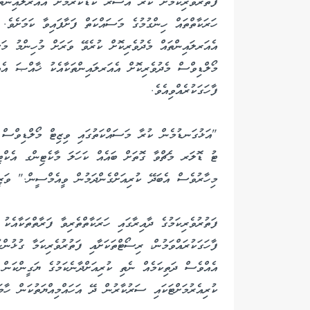
ފަތުރުވެރިކަމަށް ކުރާ އަސަރު ކުޑަކުރުމަށް އެއަރލައިން
ހަރަކާތްތައް ހިންގުމުގެ މަސައްކަތް ފަށާފައިވާ ކަމަށެވެ.
އެއަރލައިންތައް މެދުވެރިކޮށް ކުރެވޭ ވަރަށް މުހިންމު މަ
މޯލްޑިވްސް މެދުވެރިކޮށް އެއަރލައިންތަކާއެކު ޚާއްޞަ އެއް
ފާހަގަކުރެއްވިއެވެ.
"އަޅުގަނޑުމެން ކުރާ މަސައްކަތުގައި ވިޒިޓް މޯލްޑިވްސް 
ޓު ޑޮލަރ މެޗްވާ ގޮތަށް ބައެއް ކަހަލަ މާކެޓިންގ އެކްޓިވ
މިހާރުވެސް އެބަދޭ ކުރިއަށްގެންދަމުން ވީއެމްސީން." ވަޒީ
ފަތުރުވެރިކަމުގެ ދާއިރާގައި ހަރަކާތްތެރިވާ ފަރާތްތަކާއެ
ފާހަގަކުރައްވަމުން، ރިސޯޓްތަކަށާއި ފަތުރުވެރިކަމާ ގުޅުން
އެއްވެސް ދަތިކަމެއް ނެތި ކުރިއަށްދާނެކަމުގެ ޔަގީންކަން
ކުރިއެރުމަށްޓަކައި ސަރުކާރުން ދޭ އަހައްމިއްޔަތުކަން ހާމަ