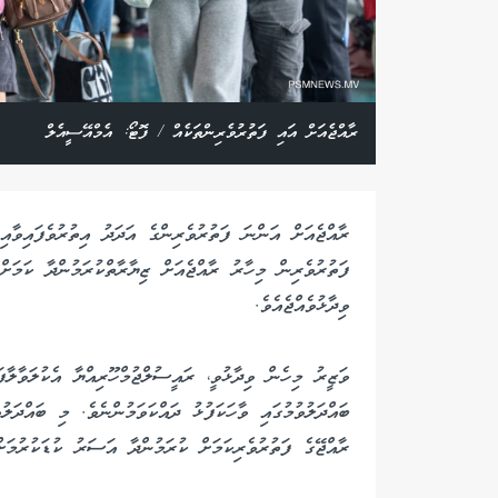
ރާއްޖެއަށް އައި ފަތުރުވެރިންތަކެއް / ފޮޓޯ: އެމްއޭސީއެލް
ފަތުރުވެރިން މިހާރު ރާއްޖެއަށް ޒިޔާރާތްކުރަމުންދާ ކަމަށް
ވިދާޅުވެއްޖެއެވެ.
ވަޒީރު މިހެން ވިދާޅުވީ، ރައީސުލްޖުމްހޫރިއްޔާ އެކުލަވާލ
ބައްދަލުވުމުގައި ވާހަކަފުޅު ދައްކަވަމުންނެވެ. މި ބައްދަލު
ރާއްޖޭގެ ފަތުރުވެރިކަމަށް ކުރަމުންދާ އަސަރު ކުޑަކުރުމަށ