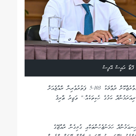
ް/ ފޮޓޯ ރައީސް އޮފީސް
"މި ހިސާބުތަކަށް ބަލާއިރު، އޭޕްރިލް މަހުގެ ތެރޭގައި އެވްރެޖްކޮށް ދުވާލަކު 5,103 ފަތުރުވެރިން ރާއްޖެއަށް
ރިއަރަމުންދާ ކަމުގެ ހެކިތަކެއް." ވަޒީރު ޠާރިޤު
ހިނގަމުންދާ ހަމަނުޖެހުންތަކާއި ގުޅިގެން ރާއްޖޭގެ