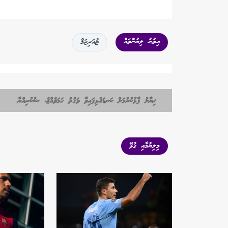
އިތުރު ލިޔުންތައް
ޓުއަރިޒަމް
ޚިޔާލު ފާޅުކުރުމަށް ކަނޑައެޅިފައިވާ ވަގުތު ހަމަވެއްޖެ، ޝުކުރިއްޔާ
މިލިޔުމާއި ގުޅޭ