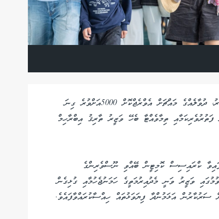
ރާއްޖެއަށް އަންނަ ފަތުރުވެރިންގެ އަދަދު އިތުރުވެފައިވާއިރު، ދުވާލެއްގެ މައްޗަށް އެވްރެޖްކޮށް 5000އަށްވުރެ ގިނަ
 ފަތުރުވެރިކަމާއި ތިމާވެއްޓާ ބެހޭ ވަޒީރު ތާރިޤު އިބްރާހިމް
ާފައިވާ ކްރައިސިސް ކޮމިޓީން ބޭއްވި ނޫސްވެރިންގެ
ވުމުގައި ވަޒީރު ވަނީ މެދުއިރުމަތީގެ ހަމަނުޖެހުމާއި ގުޅިގެން
ް ސަރުކާރުން އަޅަމުންދާ ފިޔަވަޅުތައް ހިއްސާކުރައްވާފައެވެ.