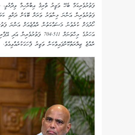
ފަތުރުވެރިކަމާ ބެހޭ ވަޒީރު ތާރިޤު އިބްރާހިމް ވިދާޅުވީ، 
ފަތުރުވެރިން އަންނަ މިންވަރު ވަރަށް ބޮޑަށް ދަށްވި ކަމަ
ހޯދުމަށް ކުރެވުނު މަސައްކަތުން ރާއްޖެއަށް އަންނަ ފަތުރު
ރާއްޖެ ޒިޔާރަތްކޮށްފައިވާކަން ވަޒީރު ފާހަގަކުރެއްވިއެވެ.