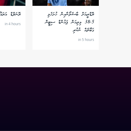
ރޮޑްރީއަށް ބާސެލޯނާއިން ހުށަހެޅި
ރޮނަލްޑް އަރައު
38.5 މިލިއަން ޕައުންޑް ސިޓީން
in 4 hours
ގަބޫލެއް ނުކުރި
in 5 hours