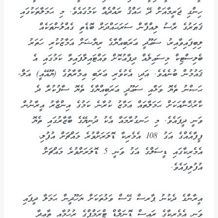
ހިންގި ޖަރީމާއަށް ދޭ ޙައްޤު ރައްދެއް ކަމުގައެވެ. މި ޙަމަލާތަކުގައި
ޤަޠަރުގެ ރާސު ލިއްފާން ސަރަޙައްދަށް ބޮޑެތި ގެއްލުންތަކެއް
ލިބިފައިވާއިރު، ސަޢޫދީ ޢަރަބިއްޔާގެ ރިޔާޟަށް އަމާޒުކުރި ހަތަރު
ބެލިސްޓިކް މިސައިލެއް ދިފާޢުކޮށް ވައްޓައިލާފައިވާ ކަމުގައި އެ
ޤައުމުން ބުނެއެވެ. އަދި، އެކުވެރި ޢަރަބި ޢިމާރާތުގެ (ޔޫއޭއީ) އަލް-
ޙަޞްނު ތެޔޮ ވަޅާއި ސަޢޫދީ ޢަރަބިއްޔާގެ ތެޔޮ ސާފުކުރާ ދެ
ކާރުޚާނާއަކަށް ޙަމަލާތައް އަމާޒު ކުރާނެ ކަމުގެ އިންޒާރު އީރާނުން
ވަނީ ދީފައެވެ. މި ހަނގުރާމައާ އެކު ދުނިޔޭގެ ބާޒާރުގައި ތެޔޮ
ފީފާއެއްގެ އަގު 108 އެމެރިކާ ޑޮލަރަށްވުރެ މައްޗަށް އުފުލި،
އެމެރިކާގައި ޑީސަލްގެ އަގު ވަނީ 5 ޑޮލަރަށްވުރެ މައްޗަށް
އުފުލިފައެވެ.
އީރާންގެ ދެކުނު ޕާރސް ގޭސް ވަޅުތަކަށް ޔަހޫދީން ޙަމަލާ ދީފައި
ވަނީ އެމެރިކާގެ ރައީސް ޑޮނަލްޑް ޓްރަމްޕްގެ ރުހުމާއި ތާޢީދާ