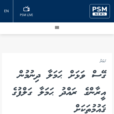
EN
PSM LIVE
ޚަބަރު
ގޭސް ވަޅަށް ޙަމަލާ ދިނުމުން
އީރާންގެ ރައްދު ޙަމަަލާ ގަލްފުގެ
ޤައުމުތަކަށް