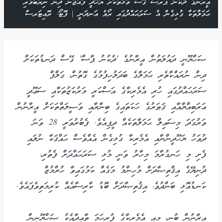
އީރާންގެ ދެކުނު ޕާރސް ގޭސް ވަޅުތަކަށް ޔަހޫދީ ފައުޖުން ދިން ނިރުބަވެރި
ޙަމަލާތަކާ ގުޅިގެން އެ ސަރަޙައްދުގައި ރޯވެ އަނދަނީ | ފޮޓޯ: ރޮއިޓަރސް
ޞަހްޔޫނީ ދައުލަތުން އީރާނުގެ 'ދެކުނު ޕާސް' ގޭސް ދަނޑުތަކަށް
ދިން ނުރައްކާތެރި ޙަމަލާގެ ބަދަލުހިފުމުގެ ގޮތުން، ގަލްފް
ސަރަޙައްދުގައި ހުރި އެމެރިކާގެ އަސްކަރީ މަރުކަޒުތަކާއި ސަޢޫދީ
ޢަރަބިއްޔާއާއި ޤަޠަރުގެ ހަކަތައިގެ ބިނާރާއި ވަޞީލަތްތަކަށް އީރާނުން
ވަރުގަދަ މިސައިލް ޙަމަލާތަކެއް ދީފިއެވެ. ފެބުރުވަރީ 28 ވަނަ
ދުވަހު ޔަހޫދީންނާއި އެމެރިކާ ގުޅިގެން އެއްވެސް ޙައްޤަކާ ނުލައި
ފެށި މި ހަނގުރާމަ މިހާރު ވަނީ މުޅި ސަރަޙައްދަށް ފެތުރި،
ދުނިޔޭގެ އިޤްތިޞާދަށް މުހިންމު މަގެއް ކަމުގައިވާ ހުރްމުޒް
ކަނޑުއޮޅި ބަންދުވެ، އިޤުތިޞާދަށް ބޮޑު ކާރިސާއެއް ކުރިމަތިވެފައެވެ.
އީރާނުން ބުނީ، މިއީ އެމެރިކާގެ ފުރިހަމަ ތާޢީދާއެކު ޞަހްޔޫނީން