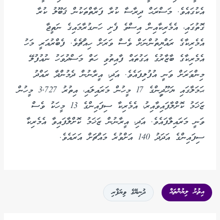
އެކުގައެވެ. މަސްރަޙް ދިރާސާ ކުރާ ފަރާތްތަކުން ޤަބޫލު ކުރާ
ގޮތުގައި، އެމެރިކާއިން އިސްވެ ފެށި ހަނގުރާމައިގެ ނަތީޖާ
އެމެރިކާގެ ރައްޔިތުންނަށް ވެސް ވަރަށް ހިއްޗެވެ. ފެބްރުއަރީ މަހު
އެމެރިކާގެ ބާޒާރުގެ އަގުތައް ފާއިތުވި ހަތް މަސްދުވަހު ނުއުފުލޭ
މިންވަރަށް ވަނީ އުފުލިފައެވެ. އަދި، އީރާނުން ދެމުންދާ ރައްދު
ޙަމަލާގައި ޔަހޫދީިންގެ 17 މީހުން މަރައިލައި، އިތުރު 3,727 މީހުން
ޒަޚަމު ކޮށްލާފައިވާއިރު، އެމެރިކާ ސިފައިންގެ 13 މީހަކު ވެސް
ވަނީ މަރައިލާފައެވެ. އަދި، އީރާނުން ޒަޚަމު ކޮށްލާފައިވާ އެމެރިކާ
ސިފައިންގެ އަދަދު 140 އަށްވުރެ މައްޗަށް އަރައެވެ.
އިތުރު ލިޔުންތައް
ދުނިޔޭގެ ވިޔަފާރި