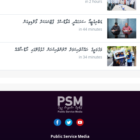
in 2 hours
ޑަބްލިއުޓީއޯ ސަރަޙައްދީ އެވޯޑްސްގެ ޕާޓްނަރަކަށް މޯލްޑިވިއަން
in 44 minutes
މަގުމަތީގެ ރައްކާތެރިކަމަށް ހޭލުންތެރިކުރަން ހުޅުމާލޭގައި ރޯޑްޝޯއެއް
in 34 minutes
Public Service Media