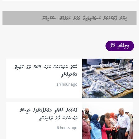
ޚިޔާލު ފާޅުކުރުމަށް ކަނޑައެޅިފައިވާ ވަގުތު ހަމަވެއްޖެ، ޝުކުރިއްޔާ
މިލިޔުމާއި ގުޅޭ
ރާއްޖެ އެތެރެކުރަން އުޅުނު 800 ވޭޕް ކާޓްރިޖް
އަތުލައިގެންފި
an hour ago
އުކުޅަހަށް ކުރެއްވި ދަތުރުފުޅަށްފަހު ރައީސްގެ
ދެކަނބަލުން މާލެ ވަޑައިގެންފި
6 hours ago