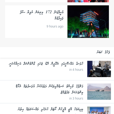
އުރީދޫއަށް 172 މިލިޔަން ރުފިޔާ ސާފު
ފައިދާއެއް
9 hours ago
ފަހުގެ ޚަބަރު
ހުޅަނގު އައްސޭރީގައި ޔަހޫދީން ރޭޑު ޖަހައި ޢާންމުންނަށް އަނިޔާކުރަނީ
in 4 hours
ގަލްފުގެ މުޙިންމު ކަނޑުއޮޅިތަކުން ދަތުރުކުރާ އުޅަނދުތައް ރެކޯޑް
މިންވަރަކަށް މަދުވެއްޖެ
in 3 hours
މިދިޔަމަހު އޭޖީ އޮފީހުން ކޯޓަށް ހުށަހެޅި މައްސަލަތައް އިތުރު