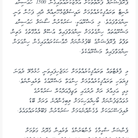
ޕްރޮފެޝަނަލް ފަރާތްތަކަށް އަމާޒުކުރައްވައިގެން 1500 ހައުސިންގ
ޔުނިޓް ތަރައްޤީކުރެއްވުމަށް ރައީސުލްޖުމްހޫރިއްޔާ ދާދި ފަހުން ވަނީ
ނިންމަވާފައެވެ. މި މަޝްރޫޢަކީ، ސަރުކާރުން ސޯޝަލް ހައުސިންގ
މަޝްރޫޢުތައް ހިންގެވުމަށް ނިންމަވާފައިވާ އުޞޫލާ އެއްގޮތުގެ މަތިން،
ތަފާތު ޕްރޮފެޝަންގެ ބޭފުޅުންނަށް ޚާއްޞަކުރައްވައިގެން ހިންގަވަން
ނިންމަވާފައިވާ މަޝްރޫޢެކެވެ.
މި ފްލެޓްތައް ތަރައްޤީކުރެއްވުމަށް ހަމަޖެހިފައިވަނީ ހުޅުމާލޭ ދެވަނަ
ފިޔަވަހި ތަރައްޤީކުރެއްވުމަށް ހިންގަވާ މަޝްރޫޢުގެ ތެރެއިންނެވެ.
މިއީ އަމިއްލަ ރަށާ ދުރުގައި ވަޒީފާއަދާކުރާ ސަރުކާރުގެ
މުވައްޒަފުންނަށް ބޯހިޔާވަހިކަމަށް ލިބިގެންދާނެ ވަރަށް ބޮޑު
ލުއިފަސޭހައަކަށް ވެގެންދާނެކަމަށް ސަރުކާރުން ޤަބޫލްކުރައްވައެވެ.
ޕެންޝަން ސްކީމްގެ މެންބަރުންގެ ތެރެއިން ގެދޮރު ގަތުމަށް