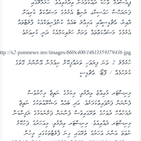
ޕީއެސްއެމާ ވާހަކަ ދައްކަވަމުން ވިދާޅުވިއެވެ. ހުޅުމާލޭގައި
ފަނަރަހާސް ހައުސިންގ ޔުނިޓް އެޅުމުގެ މަސައްކަތް ކުރިއަށް
ދާއިރު، އެޗްޑީސީއާއި އަމިއްލަ ބައެއް ކުންފުނިތަކާއެކު ފްލެޓްތައް
އެޅުމުގެ މަސައްކަތްތައް ވަރަށް ހަލުވިކަމާއެކު ދަނީ ކުރިއަށެވެ.
ހުޅުމާލެ 2 ވަނަ ފިޔަވަހި ތަރައްޤީކޮށް ނިމުމުން އޮންނާނެ ގޮތުގެ
ކުރެހުމެއް / ފޮޓޯ: އެޗްޑީސީ
މިނިސްޓަރ މުޢިއްޒު ވިދާޅުވީ، މިކަމުގެ ނަތީޖާ މިހާރުވެސް
ފެންނަން ފަށާފައިވާކަމަށެވެ. އަދި ބައެއް މަޝްރޫޢުތަކުގެ ނަތީޖާ
ދެމަހެއްހާ ދުވަހުގެ ތެރޭގައިވެސް ފެންނަން ފަށާނެކަމުގެ ޔަޤީންކަން
މިނިސްޓަރ ދެއްވިއެވެ. މިނިސްޓަރ ވިދާޅުވީ، މިއަހަރުގެ ފަހުކޮޅު
ނުވަތަ އަންނަ އަހަރުގެ ތެރޭގައި ގިނަ ފްލެޓްތަކުގައި މީހުން