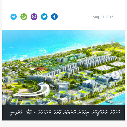
Aug 10, 2016
ހުޅުމާލެ ތަރައްޤީކޮށް ނިމުމުން އޮންނާނެ ގޮތުގެ ކުރެހުމެއް - ފޮޓޯ: އެޗްޑީސީ