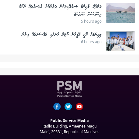
ގަލްފުގެ މުޙިންމު ކަނޑުއޮޅިތަކުން ދަތުރުކުރާ އުޅަނދުތައް ރެކޯޑް
މިންވަރަކަށް މަދުވެއްޖެ
5 hours ago
މިދިޔަމަހު އޭޖީ އޮފީހުން ކޯޓަށް ހުށަހެޅި މައްސަލަތައް އިތުރު
6 hours ago
Public Service Media
Radio Building, Ameenee Magu
Male', 20331, Republic of Maldives