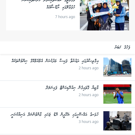
މަގުމަތީގެ ރައްކާތެރިކަމަށް ހޭލުންތެރިކުރަން
ހުޅުމާލޭގައި ރޯޑްޝޯއެއް
7 hours ago
ފަހުގެ ޚަބަރު
އިޤްތިޞާދުގައި ދައުރުވާ ފައިސާ މަދުކުރަން އެމްއެމްއޭގެ ނިންމުންތަކެއް
2 hours ago
މާޒިޔާ ގޮވައިގެން ނިއުރޭޑިއަންޓް ފައިނަލަށް
2 hours ago
ހުޅަނގު އައްސޭރީގައި ޔަހޫދީން ރޭޑު ޖަހައި ޢާންމުންނަށް އަނިޔާކުރަނީ
3 hours ago