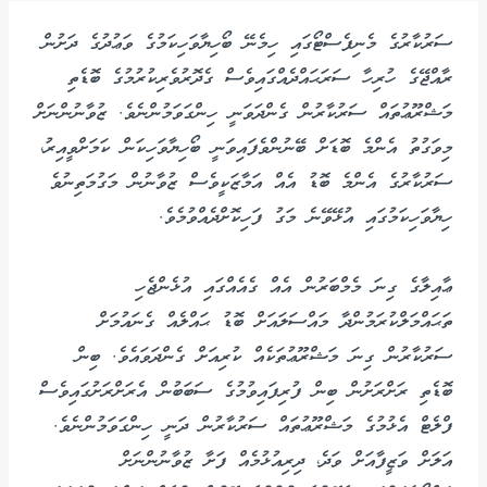
ސަރުކާރުގެ މެނިފެސްޓޯގައި ހިމެނޭ ބޯހިޔާވަހިކަމުގެ ވަޢުދުގެ ދަށުން
ރާއްޖޭގެ ހުރިހާ ސަރަޙައްދެއްގައިވެސް ގެދޮރުވެރިކުރުމުގެ ބޮޑެތި
މަޝްރޫޢުތައް ސަރުކާރުން ގެންދަވަނީ ހިންގަވަމުންނެވެ. ޒުވާނުންނަށް
މިވަގުތު އެންމެ ބޮޑަށް ބޭނުންވެފައިވަނީ ބޯހިޔާވަހިކަން ކަމަށްވީއިރު،
ސަރުކާރުގެ އެންމެ ބޮޑު އެއް އަމާޒަކީވެސް ޒުވާނުން މަގުމަތިނުވެ
ހިޔާވަހިކަމުގައި އުޅޭވޭނެ މަގު ފަހިކޮށްދެއްވުމެވެ.
ޢާއިލާގެ ގިނަ މެމްބަރުން އެއް ގެއެއްގައި އުޅެންޖެހި
ތަޙައްމަލްކުރަމުންދާ މައްސަލައަށް ބޮޑު ޙައްލެއް ގެނައުމަށް
ސަރުކާރުން ގިނަ މަޝްރޫޢުތަކެއް ކުރިއަށް ގެންދަވައެވެ. ބިން
ބޮޑެތި ރަށްރަށުން ބިން ފުރިފައިވުމުގެ ސަބަބުން އެރަށްރަށުގައިވެސް
ފްލެޓް އެޅުމުގެ މަޝްރޫޢުތައް ސަރުކާރުން ދަނީ ހިންގަވަމުންނެވެ.
އަލަށް ވަޒީފާއަށް ވަދެ، ދިރިއުޅުމެއް ފަށާ ޒުވާނުންނަށް