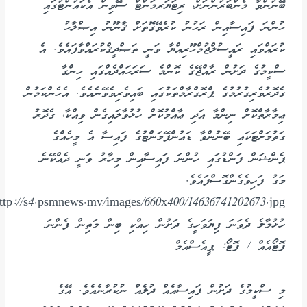
ބޭނުންވާ މެންބަރުންނަށް، ރިޓަޔަރމަންޓް ސޭވިން އެކައުންޓުގައި
ހުންނަ ފައިސާއިން ރަހުނު ކުރެވޭގޮތަށް ޤާނޫނު އިޞްލާޙު
ކުރައްވައި ރައީސުލްޖުމްހޫރިއްޔާ ވަނީ ތަޞްދީޤްކުރައްވާފައެވެ. އެ
ސްކީމުގެ ދަށުން ރާއްޖޭގެ ކޮންމެ ސަރަޙައްދެއްގައި ހިންގާ
ގެދޮރުވެރިގުރުމުގެ ޕްރޮގްރާމްތަކުގައި ބައިވެރިވެވޭނެއެވެ. އެހެންކަމުން
ޢިމާރާތްކޮށް ނިންމާ އަދި ޢާއްމުކޮށް ހުޅުވާލައިގެން ވިއްކާ، ގެދޮރު
ގަތުމަށްޓަކައި ބޭނުންވާ ޑައުންޕޭމަންޓުގެ ފައިސާ އެ މީހެއްގެ
ޕެންޝަން ފަންޑުގައި ހުންނަ ފައިސާއިން މިހާރު ވަނީ ދެއްކޭނެ
މަގު ފަހިވެގެންގޮސްފައެވެ.
ހުޅުމާލެ ދެވަނަ ފިޔަވަހީގެ ދަށުން ހިއްކި ބިން މަތިން ފެންނަ
ފޮޓޯއެއް / ފޮޓޯ: ޕީއެސްއެމް
މި ސްކީމުގެ ދަށުން ފައިސާއެއް ދުލެއް ނުކުރާނެއެވެ. އޭގެ