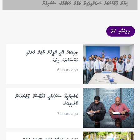
ޚިޔާލު ފާޅުކުރުމަށް ކަނޑައެޅިފައިވާ ވަގުތު ހަމަވެއްޖެ، ޝުކުރިއްޔާ
މިލިޔުމާއި ގުޅޭ
މިދިޔަމަހު އޭޖީ އޮފީހުން ކޯޓަށް ހުށަހެޅި
މައްސަލަތައް އިތުރު
6 hours ago
ޑަބްލިއުޓީއޯ ސަރަޙައްދީ އެވޯޑްސްގެ ޕާޓްނަރަކަށް
މޯލްޑިވިއަން
7 hours ago