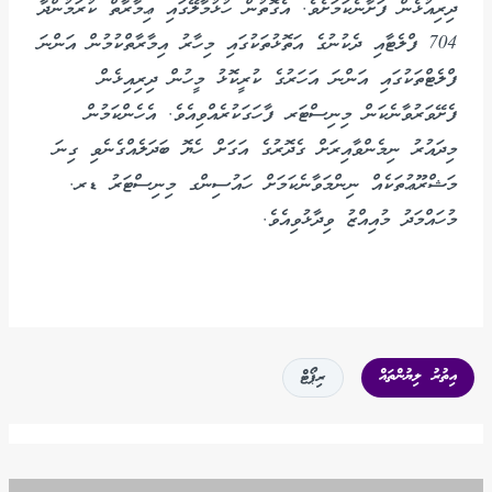
ދިރިއުޅެން ފަށާނެކަމަށެވެ. އެގޮތުން ހުޅުމާލޭގައި ޢިމާރާތް ކުރަމުންދާ
704 ފްލެޓާއި ދެކުނުގެ އަތޮޅުތަކުގައި މިހާރު އިމާރާތްކުމުން އަންނަ
ފްލެޓްތަކުގައި އަންނަ އަހަރުގެ ކުރީކޮޅު މީހުން ދިރިއިޅެން
ފެށޭވަރުވާނެކަން މިނިސްޓަރ ފާހަގަކުރެއްވިއެވެ. އެހެންކަމުން
މިދައުރު ނިމެންވާއިރަށް ގެދޮރުގެ އަގަށް ހެޔޮ ބަދަލެއްގެނެވި ގިނަ
މަޝްރޫޢުތަކެއް ނިންމަވާނެކަމަށް ހައުސިންގ މިނިސްޓަރު ޑރ.
މުހައްމަދު މުއިއްޒު ވިދާޅުވިއެވެ.
އިތުރު ލިޔުންތައް
ރިޕޯޓް