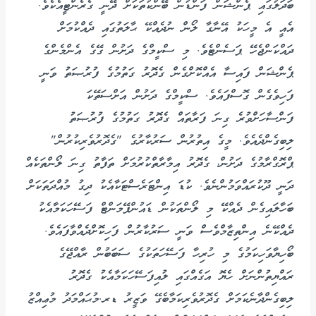
ބަދަލުގައި ޕެންޝަން ފަންޑުން ބޭންކުތަކަށް ދޭނީ ގެރެންޓީއެކެވެ.
އެއީ އެ މީހަކު އޭނާގާ ލޯން ނުދެއްކޭ ޙާލަތުގައި ދެއްކުމަށް
ދައްކަންޖެހޭ ޕަސެންޓެވެ. މި ސްކީމްގެ ދަށުން ގޭގެ އެންމެންގެ
ޕެންޝަން ފައިސާ އެއްކޮށްގެން ގެދޮރު ގަތުމުގެ ފުރުޞަތު ވަނީ
ފަހިވެގެން ގޮސްފައެވެ. ސްކީމްގެ ދަށުން އަށްސަތޭކަ
ފަންސާހަށްވުރެ ގިނަ ފަރާތައް ގެދޮރު ގަތުމުގެ ފުރުޞަތު
ލިބިގެންދެއެވެ. މީގެ އިތުރުން ސަރުކާރުގެ "ގެދޮރުވެރިކުރުން"
ޕްރޮގްރާމުގެ ދަށުން، ގެދޮރު އިމާރާތްކުރުމަށް ތަފާތު ގިނަ ލޯންތަކެއް
ދަނީ ދޫކުރައްވަމުންނެވެ. ކުޑަ އިންޓަރެސްޓަކާއެކު ދިގު މުއްދަތަކަށް
ބަހާލައިގެން ދެއްކޭ މި ލޯންތަކުން ޑައުންޕޭމަންޓް ފަސޭހަކަމާއެކު
ދެއްކޭނެ އިންތިޒާމްވެސް ވަނީ ސަރުކާރުން ފަހިކޮށްދެއްވާފައެވެ.
ބޯހިޔާވަހިކަމުގެ މި ހުރިހާ ފަސޭހަތަކުގެ ސަބަބުން ރާއްޖޭގެ
ރައްޔިތުންނަށް ހެޔޮ އަގެއްގައި ލުއިފަސޭހަކަމާއެކު ގެދޮރު
ލިބިގެންދާނެކަމަށް ގެދޮރުވެރިކަމާބެގޭ ވަޒީރު ޑރ.މުޙައްމަދު މުޢިއްޒު