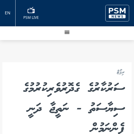
EN
PSM LIVE
ރިޕޯޓް
ސަރުކާރުގެ ގެދޮރުވެރިކުރުމުގެ
ސިޔާސަތު - ނަތީޖާ ދަނީ
ފެންނަމުން