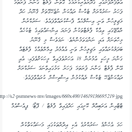
އަތްފޯރާފަށުގައި ގެދޮރުވެރިކުރުމުގެ ގޮތުން، ފުލެޓް ގަންނަ ފުރަތަމަ
ފަހަރު ސަރުކާރަށް ޓެކްސް ދައްކަން ނުޖެހޭގޮތަށް ޤާނޫނު ހަދާ
މަޖިލީހުން ވަނީ އިޞްލާޙެއް ފާސްކުރައްވާފައެވެ. ސަރުކާރުން
ރާއްޖޭގައި ވިއްކާ ފްލެޓްތަކުން ފަނަރަ އިންސައްތައިގެ ޓެކުހެއް
މިހާތަނަށް އައީ ނަންގަވަމުންނެވެ. ނަމަވެސް މި ޤާނޫނު
ބަދަލުކުރައްވައި މަޖިލީހުން ވަނީ އެއްމެދު ޢިމާރާތެއްގެ ފްލެޓެއް
ގަންނަ މީހަކީ ޢުމުރުން 18 އަހަރުވެފައިވާ މީހަކަށްވެފައި، އެއީ
އޭނާ ފްލެޓް ގަންނަ ފުރަތަމަ ފަހަރު ކަމުގައިވާނަމަ ސަރުކާރަށް
ދައްކަންޖެހޭ ޓެކްސް ދެއްކުމުން އިސްތިސްނާ ކުރައްވާފައެވެ.
ޓާޓާއިން އަރަބިއްޔާ ކޮށީގައި ހަދާފައިވާ ފްލެޓް / ފޮޓޯ: ޕީއެސްއެމް
ހަމަ އެހެންމެ ސަރުކާރުގެ އެކި އިދާރާތަކުގައި މަސައްކަތްކުރާ