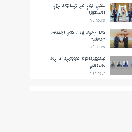
ސަޢުދީ، ތުރުކީ އަދި ޕާކިސްތާނުން ދިފާޢީ
އެއްބަސްވުމެއް
in 3 hours
އެންމެ ގިނައިން ޓެކްސް ދެއްކި ފަރާތްތަކަށް
"ރަންލާރި"
in 2 hours
މަސްތުވާތަކެއްޗާއެކު ކުޅުދުއްފުށިން 4 މީހަކު
ހައްޔަރުކޮށްފި
in an hour