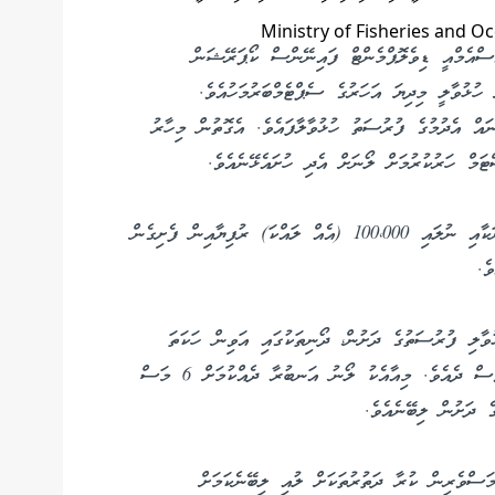
ެސްއެމްއީ ޑިވެލޮޕްމެންޓް ފައިނޭންސް ކޯޕަރޭޝަން
ހުޅުވާލީ މިދިޔަ އަހަރުގެ ސެޕްޓެމްބަރުމަހުއެވެ.
އް އެދުމުގެ ފުރުސަތު ހުޅުވާލާފައެވެ. އެގޮތުން މިހާރު
މް ހަރުކުރުމަށް ލޯނަށް އެދި ހުށައެޅޭނެއެވެ.
އެސްޑީއެފްސީ މެދުވެރިކޮށް ދޫކުރާ ލޯނުގެ ދަށުން ރަހުނަކާއި ނުލައި 100،000 (އެއް ލައްކަ) ރުފިޔާއިން ފެށިގެން
ވާލި ފުރުސަތުގެ ދަށުން، ދޯނިތަކުގައި އަވިން ހަކަތަ
އުފެއްދޭ ސޯލާ ނިޒާމާއި ޖެނެރޭޓަރު ގަތުމަށް ފުރުސަތުވެސް ދެއެވެ. މިއާއެކު ލޯނު އަނބުރާ ދެއްކުމަށް 6 މަސް
ސްވެރިން ކުރާ ދަތުރުތަކަށް ލުއި ލިބޭނެކަމަށް