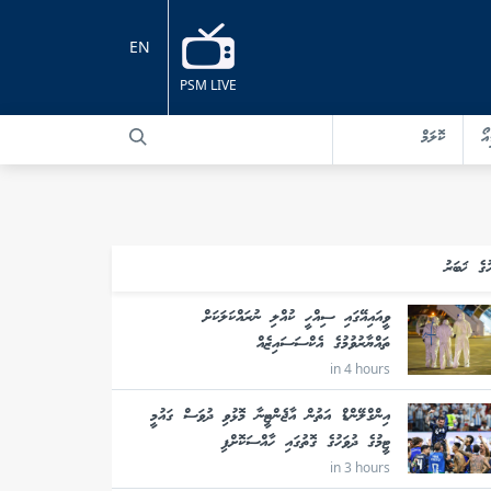
EN
PSM LIVE
އޯ
ކޮލަމް
ުގެ ޚަބަރު
ވީއައިއޭގައި ސިއްހީ ކުއްލި ނުރައްކަލަކަށް
ތައްޔާރުވުމުގެ އެކްސަސައިޒެއް
in 4 hours
އިންގްލޭންޑް އަތުން އާޖެންޓީނާ މޮޅުވި ދުވަސް ގައުމީ
ޓީމުގެ ދުވަހުގެ ގޮތުގައި ހާއްސަކޮށްފި
in 3 hours