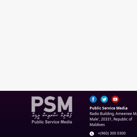
Public Service Media
Radio Building, Ameenee 
Male', 20331, Republic of
Maldives
+(960) 300 0300