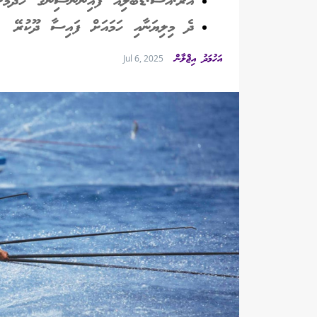
އާރް.އެސް.ޑަބްލިއު ފައިނޭންސިންގ ހޮދުމަށ
ދެ މިލިޔަނާއި ހަމައަށް ފައިސާ ދޫކުރޭ
އަހުމަދު އިޖްލާން
Jul 6, 2025