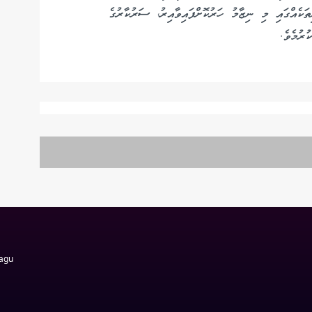
ަކެއްގައި މި ނިޒާމު ހަރުކޮށްފައިވާއިރު، ސަރުކާރުގެ
ރުމެވެ.
Magu