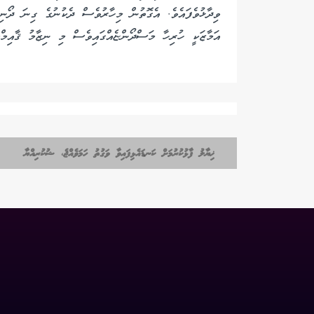
ވިދާޅުވެފައެވެ. އެގޮތުން މިހާރުވެސް ދެކުނުގެ ގިނަ ދޯނިތ
އަމާޒަކީ ހުރިހާ މަސްދޯންޏެއްގައިވެސް މި ނިޒާމު ޤާއިމްކު
ޚިޔާލު ފާޅުކުރުމަށް ކަނޑައެޅިފައިވާ ވަގުތު ހަމަވެއްޖެ، ޝުކުރިއްޔާ