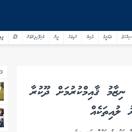
ސިއްހަތު
ތަޢުލީމު
ދުނިޔެ
ކުޅިވަރު
ދީން
މުނިފޫހިފިލުވުން
ފޮޓޯ
ވީޑި
ފަހ
ިޒާމު ޤާއިމްކުރުމަށް ދޫކުރާ
 ލުއިތަކެއް