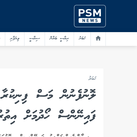
ޚަބަރު
ރިޔާސީ ބަޔާން
ސިޔާސީ
ވިޔަފާރި
ޚަބަރު
ލޮނުފެނުން މަސް ފިނިކުރާ ނ
ފައިނޭންސް ހޯދުމަށް އިތުރު