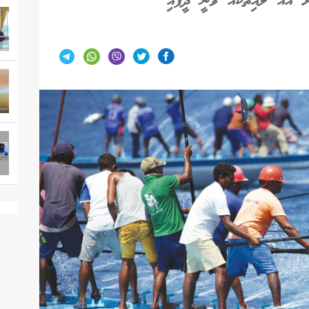
ް އައު ލުއިތަކެއް ވަނީ ދީފައި