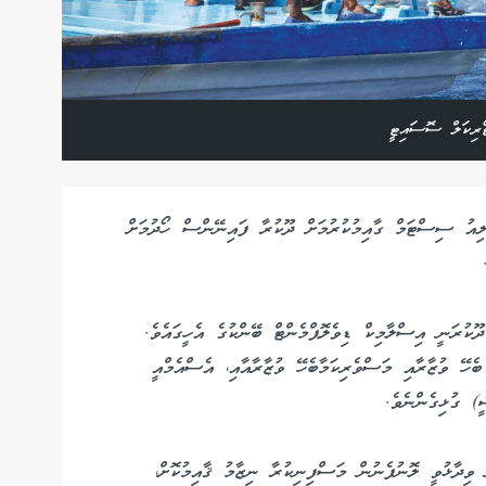
ޯރިކަލް ސޮސައިޓީ
ިއު ސިސްޓަމް ގާއިމުކުރުމަށް ދޫކުރާ ފައިނޭންސް ހޯދުމަށް
ކުރަނީ އިސްލާމިކް ޑިވެލޮޕްމެންޓް ބޭންކުގެ އެހީގައެވެ.
ބެހޭ ވުޒާރާއި މަސްވެރިކަމާބެހޭ ވުޒާރާއާއި، އެސްއެމްއީ
) ގުޅިގެންނެވެ.
 ވިދާޅުވީ ލޮނުފެނުން މަސްފިނިކުރާ ނިޒާމު ޤާއިމުކޮށް،