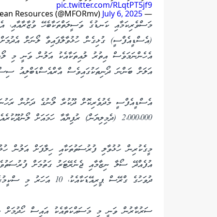
pic.twitter.com/RLqtPT5jf9
July 6, 2025
— Ministry of Fisheries and Ocean Resources (@MFORmv)
މަސްވެރިކަމާއި ކަނޑުގެ ވަސީލަތްތަކާބެހޭ ވުޒާރާއާއި، އ
(އެސްޑީއެފްސީ) ގުޅިގެން ހުޅުވާލާފައިވާ ލޯނަށް އެދުމަށް 
އެހެންނަމަވެސް އިތުރު ލުއިތަކާއެކު އަލުން ވަނީ މި ލޯނަ
އަލަށް ބަންނަ ދޯނިތަކުގައިވެސް އާރްއެސްޑަބްލިއު ސިސްޓަ
2،000،000 (ދެމިލިޔަން) ރުފިޔާއާ ހަމައަށް ލޯނުދޫކުރެއެވެ.
މީގެކުރިން ހުޅުވާލި ފުރުސަތުތަކާއި ހިލާފަށް އަލުން ހުޅު
ދުވަހުގެ ގްރޭސް ޕީރިއޭޑަކާއެކު، 10 އަހަރު މި ސްކީމުގެ ދަށުން ލިބޭނެއެވެ.
ސަރުކާރުން ވަނީ މި މަސައްކަތާއެކު އައިސް ހޯދުމަށް މަ