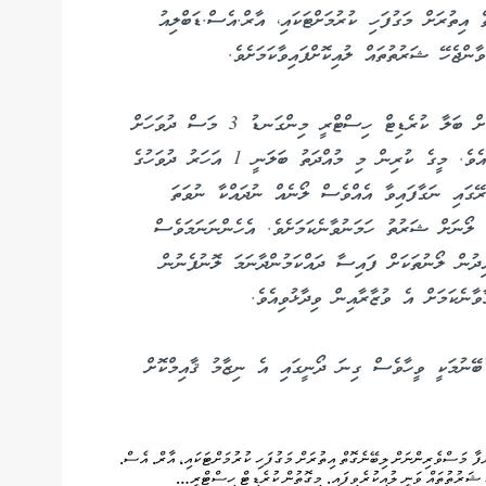
އިތުރަށް މަގުފަހި ކުރުމަށްޓަކައި، އާރް.އެސް.ޑަބްލިއު
ންޖެހޭ ޝަރުތުތައް ލުއިކޮށްފައިވާކަމަށެވެ.
އެގޮތުން ލޮނުފެނުން މަސް ފިނިކުރާ ނިޒާމު ޤާއިމްކުރުމަށް ބަލާ ކުރެޑިޓް ހިސްޓްރީ މިންގަނޑު 3 މަސް ދުވަހަށް
ކުޑަކޮށްފައިވާކަމަށް މަސްވެރިކަމާބެހޭ ވުޒާރާއިން ވިދާޅުވިއެވެ. މީގެ ކުރިން މި މުއްދަތު ބަލަނީ 1 އަހަރު ދުވަހުގެ
ެރޭގައި ނަގާފައިވާ އެއްވެސް ލޯނެއް ނުދައްކާ ނުވަތަ
ލޯނަށް ޝަރުތު ހަމަނުވާނެކަމަށެވެ. އެހެންނަނަމަވެސް
ިދުން ލޯނުތަކަށް ފައިސާ ދައްކަމުންދާނަމަ ލޮނުފެނުން
ނެކަމަށް އެ ވުޒާރާއިން ވިދާޅުވިއެވެ.
 ބޭނުމަކީ ވީހާވެސް ގިނަ ދޯނީގައި އެ ނިޒާމު ޤާއިމްކޮށް
ފާ މަސްވެރިންނަށް ލިބޭނެގޮތް އިތުރަށް މަގުފަހި ކުރުމަށްޓަކައި، އާރް. އެސް.
ޭ ޝަރުތުތައް ވަނީ ލުއިކުރެވިފައި. މިގޮތުން ކުރެޑިޓް ހިސްޓްރީ…