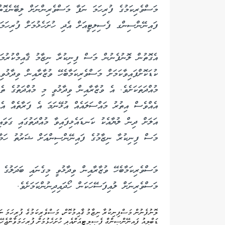
މަސްވެރިކަމުގެ ފުރިހަމަ ނަފާ މަސްވެރިންނަށް ލިބޭނެގޮތް 
ފައިނޭންސިންގ ފެސިލިޓީއަށް އެދި ހުށަހެޅުމަށް ފުރިހަމަވާ
މުއްދަތަކަށެވެ. އެ ވުޒާރާއިން ވިދާޅުވީ މި މުއްދަތުގެ ތ
އެއްވެސް އިތުރު މައްސަލައެއް އުޅޭނަމަ އެ ފަރާތެއް އެ 
އަލަށް ދިން ލުޔާއެކު ކަނޑައެޅިފައިވާ މުއްދަތުގައި ގަވައ
މަސް ފިނިކުރާ ނިޒާމުގެ ފައިނޭންސިންއަށް ޝަރުތު ހަމާވާ
މަސްވެރިކަމާބެހޭ ވުޒާރާއިން ވިދާޅުވީ މިގެނައި ބަދަލުގެ
މަސްވެރިނަށް ލުއިފަސޭހަކަން ހޯދައިދިނުންކަމަށެވެ.
ލޮނުފެނުން މަސްފިނިކުރާ ނިޒާމު ޤާއިމުކޮށް، މަސްވެރިކަމުގެ ފުރިހަމަ ނަ
ޑަބްލިއު ފައިނޭންސިންގް ފެސިލިޓީއަށްއެދި ހުށަހެޅުމަށް ފުރިހަމަވާންޖެހ