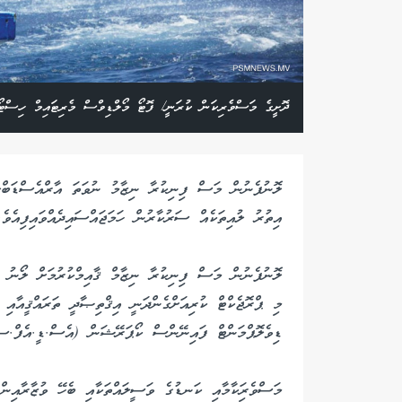
ދޮށީގެ މަސްވެރިކަން ކުރަނީ/ ފޮޓޯ މޯލްޑިވްސް މެރިޓައިމް ހިސްޓ
ލޮނުފެނުން މަސް ފިނިކުރާ ނިޒާމު ނުވަތަ އާރްއެސްޑަބްލ
އިތުރު ލުއިތަކެއް ސަރުކާރުން ހަމަޖައްސައިދެއްވައިފިއެވެ.
ލޮނުފެނުން މަސް ފިނިކުރާ ނިޒާމް ޤާއިމްކުރުމަށް ލޯނު ދޫ
މި ޕްރޮޖެކްޓް ކުރިއަށްގެންދަނީ އިޤްތިޞާދީ ތަރައްޤީއާއި 
ޑިވެލޮޕްމަންޓް ފައިނޭންސް ކޯޕަރޭޝަން (އެސް.ޑީ.އެފް.ސީ
މަސްވެރިަކާމާއި ކަނޑުގެ ވަސީލައްތަކާއި ބެހޭ ވުޒާރާއިން