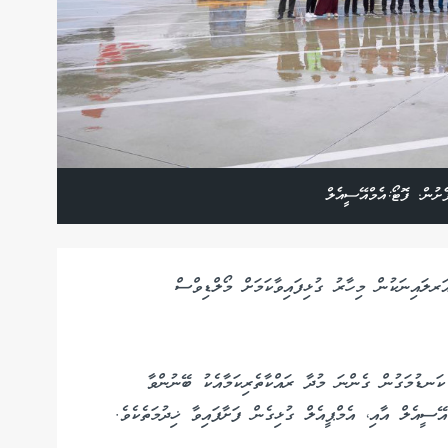
ުން. ފޮޓޯ:އެމްއޭސީއެލް
ަރ ކާގޯގެ ޚިދުމަތައް ބައިނަލްއަޤްވާމީ 17 އެއަރލައިނަކުން މިހާރު ގުޅިފައިވާކަމަށް މޯލްޑިވްސް
ަނޑުމަގުން ގެންނަ މުދާ ރައްކާތެރިކަމާއެކު ބޭނުންވާ
އޭސީއެލް އާއި، އެމްޕީއެލް ގުޅިގެން ފަށާފައިވާ ޚިދުމަތެކެވެ.