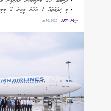
ދުނިޔޭގެ 23 މަންޒިލަކަށް ރާއްޖެއިން މުދާ ދަނީ ފޮނުވަމުން
މި ޚިދުމަތައް 1 އަހަރު ވީއިރު 2 މިލިޔަން ކިލޯގެ ކާގޯ ވަނީ އުފުލާފަ
ޝިފްނާ އަޙްމަދު
Jun 16, 2025