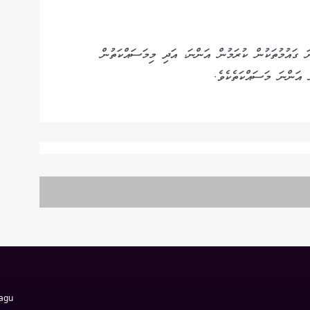
 ގައުމުތަކުން ކުރަމުން އަންނަ، އަދި މިމަސައްކަތުން
ް އަންނަ މަސައްކަތެކެވެ.
Magu