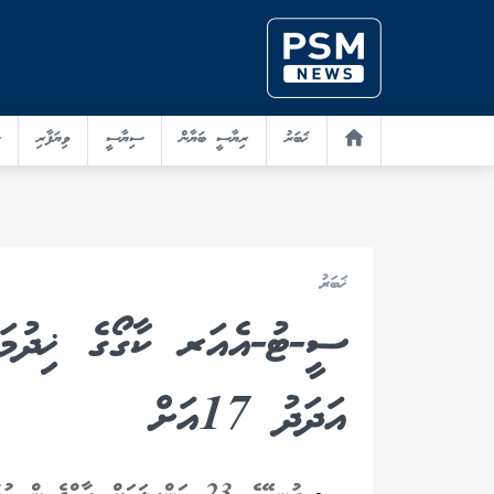
ޚަބަރު
ރިޔާސީ ބަޔާން
ސިޔާސީ
ވިޔަފާރި
ޚަބަރު
ސީ-ޓު-އެއަރ ކާގޯގެ ޚިދުމަތ
އަދަދު 17އަށް