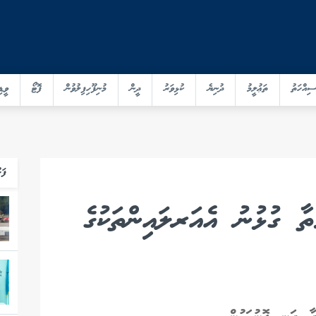
ސިއްހަތު
ތަޢުލީމު
ދުނިޔެ
ކުޅިވަރު
ދީން
މުނިފޫހިފިލުވުން
ފޮޓޯ
ވީޑި
ފަހ
ާ ގުޅުނު އެއަރލައިންތަކުގެ