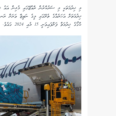
މި ޚިދުމަތަކީ މި ސަރުކާރުން ރާއްޖޭގައި މުޅިން އައު ޚި
ޚިދުމަތަށް އަހަރެއްގެ ތެރޭގައި މީގެ ނަތީޖާ ވަރަށް ރަނ
ކާގޯގެ ޚިދުމަތް ފަށާފައިވަނީ 15 މެއި 2024 ގައެވެ. ފުރަތަމަ މި ޚިދުމަތައް ގުޅިފައިވަނީ ޓާކިޝް އެއަރލައިނެވެ.