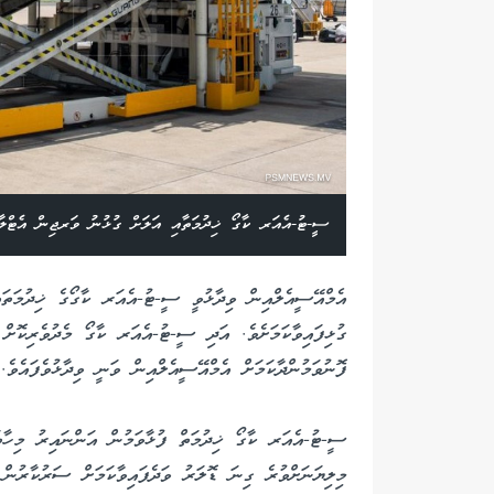
ސީ-ޓު-އެއަރ ކާގޯ ޚިދުމަތާއި އަލަށް ގުޅުނު ވަރޖިން އެޓްލާ
ފޮނުވަމުންދާކަމަށް އެމްއޭސީއެލްއިން ވަނީ ވިދާޅުވެފައެވެ.
ސީ-ޓު-އެއަރ ކާގޯ ޚިދުމަތް ފުޅާވަމުން އަންނައިރު މިހާތ