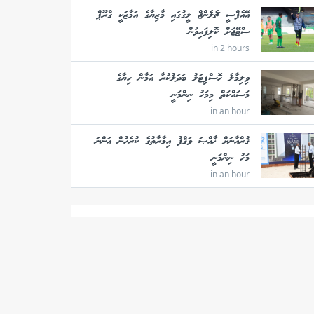
އޭއެފްސީ ޗެލެންޖް ލީގުގައި މާޒިޔާގެ އަމާޒަކީ ގްރޫޕް
ސްޓޭޖަށް ކޮލިފައިވުން
in 2 hours
ވިލިމާލެ ހޮސްޕިޓަލު ބަދަލުކުރާ އަމާން ހިޔާގެ
މަސައްކަތް މިމަހު ނިންމަނީ
in an hour
ޤުރްއާނަށް ޚާއްޞަ ވަޤްފު އިމާރާތުގެ ކުރެހުން އަންނަ
މަހު ނިންމަނީ
in an hour