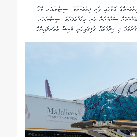
ދުމަތެއްގެ ގޮތުގައި ފެށި ޚިދުމަތެކެވެ. ސީ-ޓު-އެއަރ ކާގޯ
ގަޅުކަމަށް ސަރުކާރުން ވަނީ ވިދާޅުވެފައެވެ. ސީ-ޓު-އެއަރ