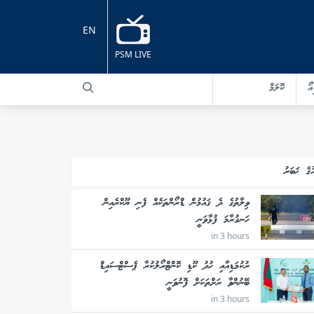
EN
PSM LIVE
އޯ
ކޮލަމް
ުގެ ޚަބަރު
ވިލާތުގެ ދެ ޤައުމުން ޑްރޯންތަކެއް ފެނި ޔޫކްރެއިން
ހަނގުރާމަ ފުޅާވަނީ
in 3 hours
ރުކުމަޑިއާއި ހުދު ކޫޑި ކޮންޓްރޯލުކުރާ ޕެސްޓްސައިޑް
ބޭނުންވާ ރަށްތަކަށް ފޮނުވަނީ
in 3 hours