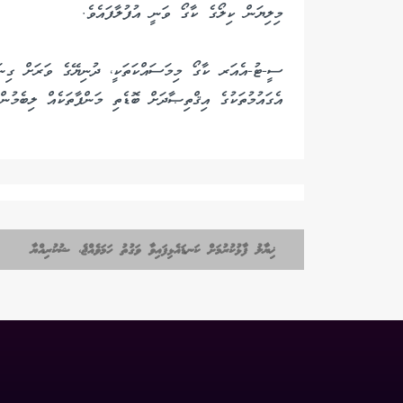
މިލިޔަން ކިލޯގެ ކާގޯ ވަނީ އުފުލާފައެވެ.
ސީ-ޓު-އެއަރ ކާގޯ މިމަސައްކަތަކީ، ދުނިޔޭގެ ވަރަށް ގިނަ
އެގައުމުތަކުގެ އިޤްތިޞާދަށް ބޮޑެތި މަންފާތަކެއް ލިބެމުނ
ޚިޔާލު ފާޅުކުރުމަށް ކަނޑައެޅިފައިވާ ވަގުތު ހަމަވެއްޖެ، ޝުކުރިއްޔާ