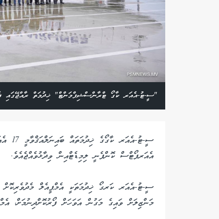
"ސީ-ޓު-އެއަރ ކާގޯ ޓްރާންސްޝިޕްމަންޓް" ޚިދުމަތް ރާއްޖޭގައި ފެށ
ސީ-ޓު-އެއ
އެއަރޕޯޓްސް ކޮންޕެނީ ލިމިޑެޓްއިން ވިދާޅުވެއްޖެއެވެ.
ސީ-ޓު-އެއަރ ކަރގޯ ޚިދުމަތަކީ އެމްޕީއެލް މެދުވެރިކޮށް ކ
މަންޒިލަށް ވައިގެ މަގުން އަވަހަށް ފޯރުކޮށްދިނުމަށް، އެމް