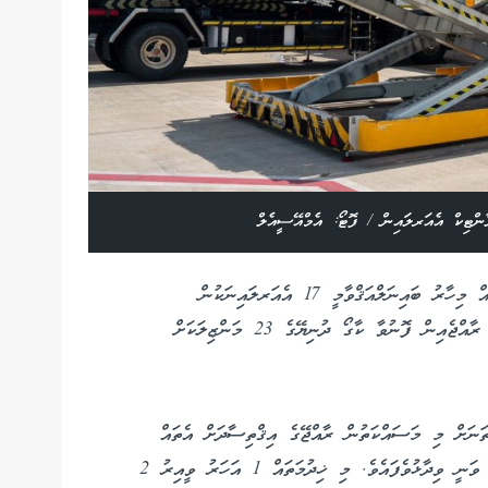
ންޓިކް އެއަރލައިން / ފޮޓޯ: އެމްއޭސީއެލް
އެމްއޭސީއެލްއިން ވިދާޅުވީ ސީ-ޓު-އެއަރ ކާގޯގެ ޚިދުމަތައް މިހާރު ބައިނަލްއަޤްވާމީ 17 އެއަރލައިނަކުން
ގުޅިފައިވާކަމަށެވެ. އަދި ސީ-ޓު-އެއަރ ކާގޯ މެދުވެރިކޮށް ރާއްޖެއިން ފޮނުވާ ކާގޯ ދުނިޔޭގެ 23 މަންޒިލަކަށް
ަނަށް މި މަސައްކަތުން ރާއްޖޭގެ އިޤްތިސާދަށް އެތައް
މިލިޔަނަށްވުރެ ގިނަ ޑޮލަރު ވަދެފައިވާކަމަށް ސަރުކާރުން ވަނީ ވިދާޅުވެފައެވެ. މި ޚިދުމަތައް 1 އަހަރު ވީއިރު 2