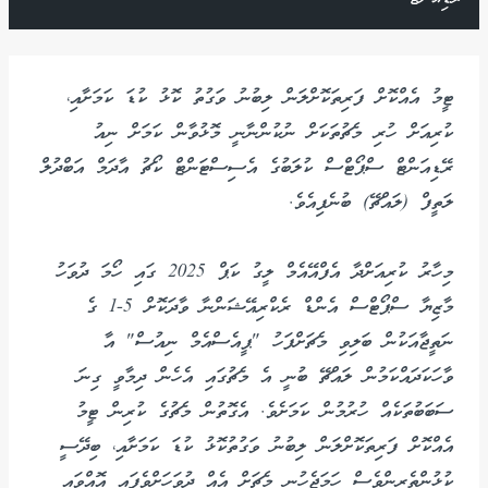
ޓީމު އެއްކޮށް ފަރިތަކޮށްލަން ލިބުނު ވަގުތު ކޮޅު ކުޑަ ކަމަށާއި،
ކުރިއަށް ހުރި މެޗުތަކަށް ނުކުންނާނީ މޮޅުވާން ކަމަށް ނިއު
ރޭޑިއަންޓް ސްޕޯޓްސް ކުލަބުގެ އެސިސްޓަންޓް ކޯޗު އާދަމް އަބްދުލް
ލަތީފް (ލައްޗޭ) ބުނެފިއެވެ.
މިހާރު ކުރިއަށްދާ އެފްއޭއެމް ލީގު ކަޕް 2025 ގައި ހޯމަ ދުވަހު
މާޒިޔާ ސްޕޯޓްސް އެންޑް ރެކްރިއޭޝަންނާ ވާދަކޮށް 5-1 ގެ
ނަތީޖާއަކުން ބަލިވި މެޗަށްފަހު "ޕީއެސްއެމް ނިއުސް" އާ
ވާހަކަދައްކަމުން ލައްޗޭ ބުނީ އެ މެޗުގައި އެހެން ދިމާވީ ގިނަ
ސަބަބުތަކެއް ހުރުމުން ކަމަށެވެ. އެގޮތުން މެޗުގެ ކުރިން ޓީމު
އެއްކޮށް ފަރިތަކޮށްލަން ލިބުނު ވަގުތުކޮޅު ކުޑަ ކަމަށާއި، ބިދޭސީ
ކުޅުންތެރިންވެސް ހަމަޖެހުނީ މެޗަށް އެއް ދުވަހަށްވެފައި އޮއްވައި