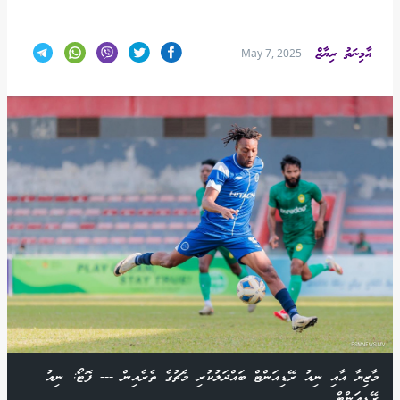
އާމިނަތު ރިޔާޒް
May 7, 2025
މާޒިޔާ އާއި ނިއު ރޭޑިއަންޓް ބައްދަލުކުރި މެޗުގެ ތެރެއިން --- ފޮޓޯ: ނިއު
ރޭޑިއަންޓް