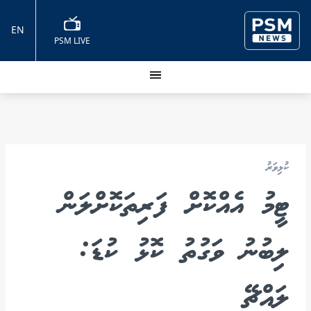
EN
PSM LIVE
ކުޅިވަރު
ޓީމު އެއްކޮށް ފަރިތަކޮށްލަން
ލިބުނު ވަގުތު ކޮޅު ކުޑަ:
ލައްޗޭ