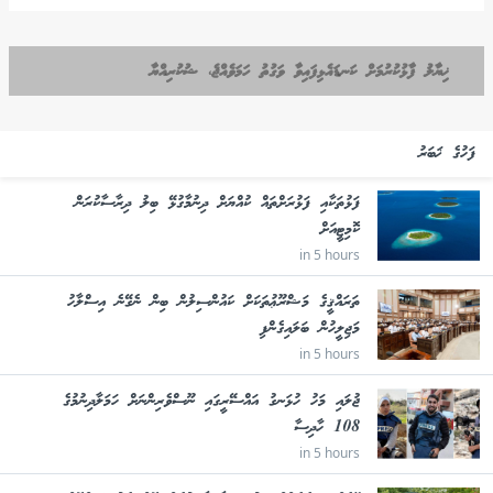
ޚިޔާލު ފާޅުކުރުމަށް ކަނޑައެޅިފައިވާ ވަގުތު ހަމަވެއްޖެ، ޝުކުރިއްޔާ
ފަހުގެ ޚަބަރު
ފަޅުތަކާއި ފަޅުރަށްތައް ކުއްޔަށް ދިނުމާގުޅޭ ބިލު ދިރާސާކުރަން
ކޮމިޓީއަށް
in 5 hours
ތަރައްޤީގެ މަޝްރޫޢުތަކަށް ކައުންސިލުން ބިން ނެގޭނެ އިސްލާހު
މަޖިލީހުން ބަލައިގެންފި
in 5 hours
ޖުލައި މަހު ހުޅަނގު އައްސޭރީގައި ނޫސްވެރިންނަށް ހަމަލާދިނުމުގެ
108 ހާދިސާ
in 5 hours