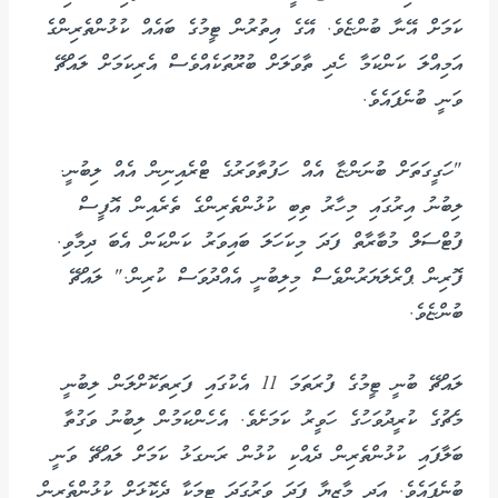
ކަމަށް އޭނާ ބުންޏެވެ. އޭގެ އިތުރުން ޓީމުގެ ބައެއް ކުޅުންތެރިންގެ
އަމިއްލަ ކަންކަމާ ހެދި ތާވަލަށް ބުރޫތަކެއްވެސް އެރިކަމަށް ލައްޗޭ
ވަނީ ބުނެފައެވެ.
"ހަގީގަތަށް ބުނަންޏާ އެއް ހަފުތާވަރުގެ ޓްރެއިނިން އެއް ލިބުނީ.
ލިބުނު އިރުގައި މިހާރު ތިބި ކުޅުންތެރިންގެ ތެރެއިން އޮފީސް
ފުޓްސަލް މުބާރާތް ފަދަ މިކަހަލަ ބައިވަރު ކަންކަން އެބަ ދިމާވި.
ފޮރިން ޕްރެލަޔަރުންވެސް މިލިބުނީ އެއްދުވަސް ކުރިން." ލައްޗޭ
ބުންޏެވެ.
ލައްޗޭ ބުނީ ޓީމުގެ ފުރަތަމަ 11 އެކުގައި ފަރިތަކޮށްލަން ލިބުނީ
މެޗުގެ ކުރީދުވަހުގެ ހަވީރު ކަމަށެވެ. އެހެންކަމުން ލިބުނު ވަގުތާ
ބަލާފައި ކުޅުންތެރިން ދެއްކި ކުޅުން ރަނގަޅު ކަމަށް ލައްޗޭ ވަނީ
ބުނެފައެވެ. އަދި މާޒިޔާ ފަދަ ވަރުގަދަ ޓީމަކާ ދެކޮޅަށް ކުޅުންތެރިން