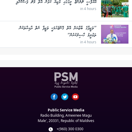
އޭއެފްސީ ޗެލެންޖް ލީގުގައި މާޒިޔާ ކުޅެން އޮތް މެޗު ފަސްކޮށްފި
in 4 hours
"ވަޒީފާގެ ބާޒާރަށް އޮތް ގޮންޖެހުމަކީ ވަޒީފާ ނެތް ދާއިރާތަކުން
ތަޢުލީމު ހާސިލުކުރުން"
in 4 hours
Public Service Media
Radio Building, Ameenee Magu
Male', 20331, Republic of Maldives
+(960) 300 0300