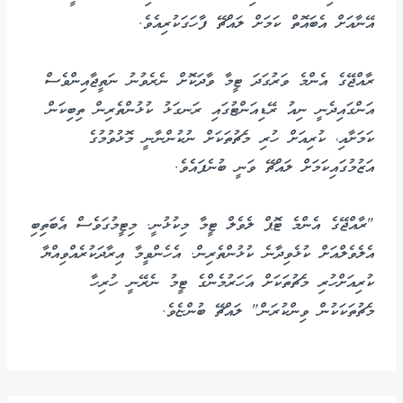
އޭނާއަށް އެބައޮތް ކަމަށް ލައްޗޭ ފާހަގަކުރިއެވެ.
ރާއްޖޭގެ އެންމެ ވަރުގަދަ ޓީމާ ވާދަކޮށް ނެރެވުނު ނަތީޖާއިންވެސް
އަންގައިދެނީ ނިއު ރޭޑިއަންޓުގައި ރަނގަޅު ކުޅުންތެރިން ތިބިކަން
ކަމަށާއި، ކުރިއަށް ހުރި މެޗުތަކަށް ނުކުންނާނީ މޮޅުވުމުގެ
އަޒުމުގައިކަމަށް ލައްޗޭ ވަނީ ބުނެފައެވެ.
"ރާއްޖޭގެ އެންމެ ޓޮޕް ލެވެލް ޓީމާ މިކުޅުނީ. މިޓީމުގަވެސް އެބަތިބި
އެލެވެލްއަށް ކުޅެވިދާނެ ކުޅުންތެރިން. އެހެންވީމާ އިރާދަކުރެއްވިއްޔާ
ކުރިއަށްހުރި މެޗުތަކަށް އަހަރުމެންގެ ޓީމު ނެރޭނީ ހުރިހާ
މެޗުތަކަކުން ވިންކުރަން" ލައްޗޭ ބުންޏެވެ.