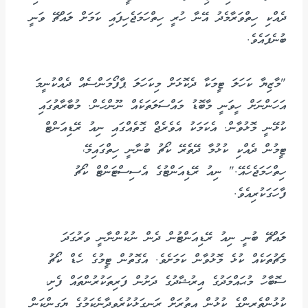
ދެއްކި ހިތްވަރާމެދު އޭނާ ހުރީ ހިތްހަމަޖެހިފައި ކަމަށް ލައްޗޭ ވަނީ
ބުނެފައެވެ.
"މާޒިޔާ ކަހަލަ ޓީމަކާ ދެކޮޅަށް މިކަހަލަ ޕާފޯމަންސެއް ދެއްކުނީމަ
އަހަންނަށް ހީވަނީ މާބޮޑު މައްސަލަތަކެއް ނޫންހެން. މުބާރާތުގައި
ކުޅޭނީ މޮޅުވާން. އެކަމަކު އެވެރެޖް ގޮތެއްގައި ނިއު ރޭޑިއަންޓް
ޓީމުން ދެއްކި ކުޅުމާ ދޭތެރޭ ކޯޗު ބުނާނީ ހިތްގައިމޭ،
ހިތްހަމަޖެހެއޭ." ނިއު ރޭޑިއަންޓުގެ އެސިސްޓަންޓް ކޯޗު
ފާހަގަކުރިއެވެ.
ލައްޗޭ ބުނީ ނިއު ރޭޑިއަންޓުން ދެން ނުކުންނާނީ ވަރުގަދަ
މެޗުތަކެއް ކުޅެ މޮޅުވާން ކަމަށެވެ. އެގޮތުން ޓީމުގެ ހެޑް ކޯޗު
ސޮބާހު މުޙައްމަދުގެ އިރުޝާދުގެ ދަށުން ފަރިތަކުރުންތައް ފެށި،
ކުޅުންތެރިންގެ ކުޅުން އިތުރަށް ރަނގަޅުކުރެވިދާނެކަމުގެ ޔަގީންކަން