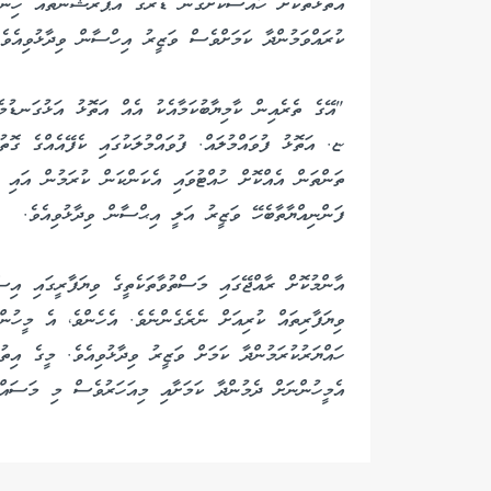
އަތޮޅުތަކަށް ހާއްސަކޮށްގެން ޑްރަގް އޮޕަރޭޝަންތައް ހިންގ
ކުރައްވަމުންދާ ކަމަށްވެސް ވަޒީރު އިހްސާން ވިދާޅުވިއެވެ.
"އޭގެ ތެރެއިން ކާމިޔާބުކަމާއެކު އެއް އަތޮޅު އަޅުގަނޑުމެނ
ޏ. އަތޮޅު ފުވައްމުލައް. ފުވައްމުލަކުގައި ކެފޭއެއްގެ ގޮތ
ތަންތަން އެއްކޮށް ހުއްޓުވައި އެކަންކަން ކުރަމުން އައި 
ފަންނިއްޔާތާބެހޭ ވަޒީރު އަލީ އިޙްސާން ވިދާޅުވިއެވެ.
އާންމުކޮށް ރާއްޖޭގައި މަސްތުވާތަކެތީގެ ވިޔަފާރީގައި އި
ވިޔަފާރިތައް ކުރިއަށް ނެރެގެންނެވެ. އެހެންވެ، އެ މީހުނ
ހައްޔަރުކުރަމުންދާ ކަމަށް ވަޒީރު ވިދާޅުވިއެވެ. މީގެ އިތ
އެމީހުންނަށް ދެމުންދާ ކަމަށާއި މިއަހަރުވެސް މި މަސައްކަ