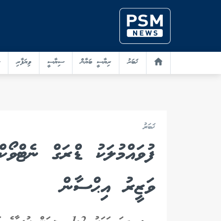
ޚަބަރު
ރިޔާސީ ބަޔާން
ސިޔާސީ
ވިޔަފާރި
ޚަބަރު
ފުވައްމުލަކު ޑްރަގް ނެޓްވޯކް
ވަޒީރު އިޙްސާން