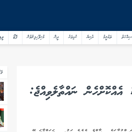
ސިއްހަތު
ތަޢުލީމު
ދުނިޔެ
ކުޅިވަރު
ދީން
މުނިފޫހިފިލުވުން
ފޮޓޯ
ވީޑި
ފަހ
 އެއްކޮށްހެން ނައްތާލެވިއްޖެ: