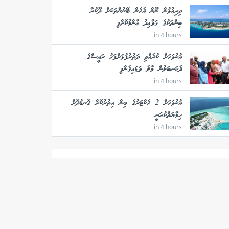
ދިރިއުޅުން ނޫން އެހެން ބޭނުންތަކަށް ދޫކުރާ
ބިންތަކުގެ ޤަވާޢިދު ޢާންމުކޮށްފި
in 4 hours
އުކުޅަހަށް ކުރެއްވި ދަތުރުފުޅަށްފަހު ރައީސްގެ
ދެކަނބަލުން މާލެ ވަޑައިގެންފި
in 4 hours
އުކުޅަހަށް 2 ހެކްޓަރުގެ ބިން އިތުރުކޮށް ގޮނޑުދޮށް
ހިމާޔަތްކުރަނީ
in 4 hours