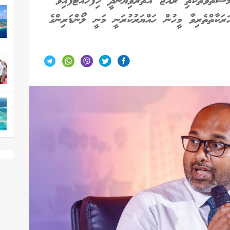
ރަކާތްތެރިވާ މީހުން ހައްޔަރުކުރަނީ މަނީ ލޯންޑަރިންގެ