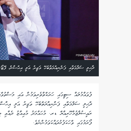
ދާޚިލީ ސަލާމަތާއި ފަންނިއްޔަތާބެހޭ ވަޒީރު އަލީ އިޙްސާން، ފޮޓޯ:
ފުވައްމުލައް ސިޓީގައި ހަރަކާތްތެރިވަމުން އައި މަސްތުވާތަ
ދާޚިލީ ސަލާމަތާއި ފަންނިއްޔަތާބެހޭ ވަޒީރު އަލީ އިޙްސާން
ރައީސުލްޖުމްހޫރިއްޔާ ޑރ. މުޙައްމަދު މުޢިއްޒު ދެއްވި މި
ފޯރަމުގައި ވާހަކަފުޅުދައްކަވަމުންނެވެ.