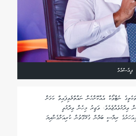
 ޕީއެސްއެމް
ކެތީގެ ނެޓްވޯކް އެއްކޮށްހެން ނައްތާލެވިފައިވާ ކަމަށް
 ވިދާޅުވެއްޖެއެވެ. ވަޒީރު މިހެން ވިދާޅުވީ
އަހަރުގެ ރިޔާސީ ބަޔާނާ ގުޅޭގޮތުން ކުރިއަށްގެންދިޔަ