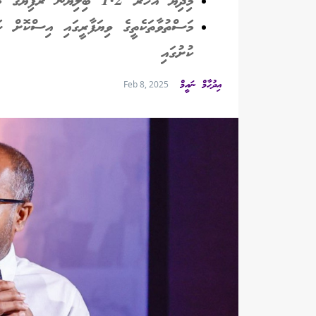
މިދިޔަ އަހަރު 1.2 ބިލިޔަން ރުފިޔާގެ މަސްތުވާތަކެތި ރާއްޖެ އެތެރެވިޔަނުދީ ހިފަހައްޓާފައިވޭ
މަސްތުވާތަކެތީގެ ވިޔަފާރީގައި އިސްކޮށް ހަ
ކުށުގައި
އިދުހާމް ނައީމް
Feb 8, 2025