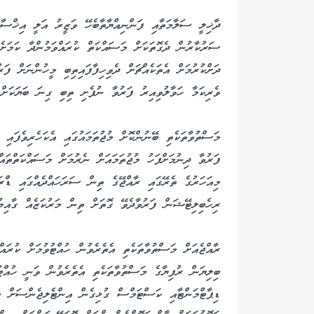
ދާޚިލީ ސަލާމަތާއި ފަންނިއްޔާތާބެހޭ ވަޒީރު އަލީ އިޚްސާނ
ސަރުކާރުން ދެގޮތަކަށް މަސައްކަތް ކުރައްވަމުންދާ ކަމަށެވ
ދަށްކުރުމަށް އެތަކެއްޗަށް ދެވިހިފާފައިތިބި މީހުންނަށް ފަ
ވެރިކަމާ ހަވާލުވިއިރު ފަރުވާ ނުފެށި ތިބި ގިނަ ބަޔަކަށް 
މަސްތުވާތަކެތި ބޭނުންކޮށް މުޖުތަމައުގައި އެކަހެރިވެފައި
ފަރުވާ ދިނުމަށްފަހު މުޖުތަމައަށް ނެރުމަށް މަސައްކަތްތައ
މިއަހަރުގެ ތެރޭގައި ރާއްޖޭގެ ތިން ސަރަހައްދެއްގައި ޑް
ރިހެބިލިޓޭޝަން ފަރުވާދެވޭ ގޮތަށް ތިން މަރުކަޒެއް ގާއިމު
ބިލިޔަން ރުފިޔާގެ މަސްތުވާތަކެތި އެތެރެވުން ވަނީ ހުއްޓު
ޑިޕާޓްމަންޓާއި ކަސްޓަމްސް ގުޅިގެން އިންޓެލިޖެންސަށް ބ