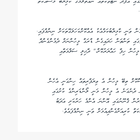
ައި އެފަދަ ނެޓްވޯކުތައް ނައްތާލުމުގެ ކާމިޔާބު މަސައްކަތް
ް ވަނީ ކާމިޔާބުކަމާއެކު އެއްކޮށްކަހަލަގޮތަކަށް ނިންމާފައި.
ުގައި ތަންތަން ހަދައިގެން ޑްރަގް މީހުންނަށް ދެމުންގެންދާ
މީހުން ހިފާ ހައްޔަރުކޮށް،" ދާޚިލީ ސަލާމަތާއި
ސްކޮށް ތިބޭ މީހުން އެ ވިޔަފާރިތައް ހިންގަނީ އެހެން
ް ދެނެގަނެ އެ މީހުން މަނީ ލޯންޑަރިންގެ ކުށުގައި
ުރުން ޤާނޫނުގައި އޮންނަ އެންމެ ހަރުކަށި އަދަބު
ތް ކުރިއަށްގެންދިއުމަށް ވަނީ ނިންމާފައެވެ.