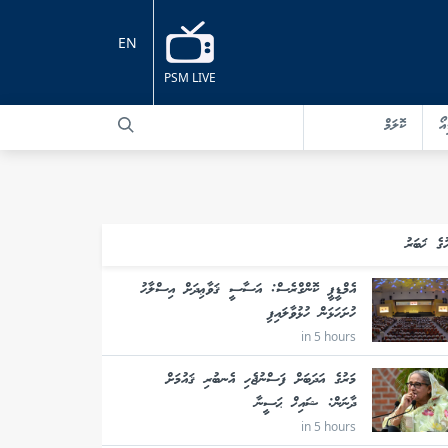
EN
PSM LIVE
އޯ
ކޮލަމް
ުގެ ޚަބަރު
އެމްޑީޕީ ކޮންގްރެސް: އަސާސީ ޤަވާޢިދަށް އިސްލާހު
ހުށަހަޅަން ހުޅުވާލައިފި
in 5 hours
މަރުގެ އަދަބަށް ފަސްނުޖެހި އެނބުރި ޤައުމަށް
ދާނަން: ޝައިޚް ޙަސީނާ
in 5 hours