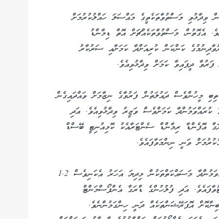
ް ވިދާޅުވި މަސްތުވާތަކެތީގެ މައްސަލަ ހައްލުކުރުމަށް
ެ. އެގޮތުން، މަސްތުވާތަކެއްޗަށް އޮތް ޑިމާންޑު
ރުވާދިނުމުގެ ކަންކަން ކުރިއަށްދާ ކަމަށާއި ސަރުކާރު
ފަރުވާ ދީފައިވާ ކަމަށް ވިދާޅުވިއެވެ.
 ތިބި މީހުންވެސް ދައުލަތުން ފަރުވާގެ ނިޒާމަށް ވައްދައިގެން
ް ކުރައްވަމުންދާ ކަމަށްވެސް ވަޒީރު ވިދާޅުވިއެވެ. އަދި
ރަގް އޮފެންޑާ ރިމާންޑް ސެންޓަރާއެކު ކޮމިއުނިޓީ ބޭސްޑް
ކުރުމަށް ވަނީ ނިންމަވާފައެވެ.
ރާއްޖެއަށް މަސްތުވާތަކެތި އެތެރެވުން ހުއްޓުވުމަށް ކުރައްވަމުންދާ މަސައްކަތްތަކުން މިދިޔަ އަހަރު އެކަނިވެސް 1.2
ވާފައެވެ. އަދި ފުލުހުންގެ ޑްރަގް އެންފޯސްމަންޓް
ިނާކޮށް އޮޕަރޭޝަންތަކެއް ދަނީ ހިންގަމުންނެވެ.