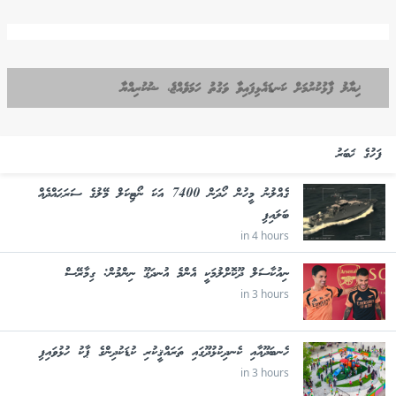
ޚިޔާލު ފާޅުކުރުމަށް ކަނޑައެޅިފައިވާ ވަގުތު ހަމަވެއްޖެ، ޝުކުރިއްޔާ
ފަހުގެ ޚަބަރު
ގެއްލުނު މީހުން ހޯދަން 7400 އަކަ ނޯޓިކަލް މޭލުގެ ސަރަޙައްދެއް
ބަލައިފި
in 4 hours
ނިއުކާސަލް ދޫކޮށްލުމަކީ އެންމެ އުނދަގޫ ނިންމުން: ގިމާރޭސް
in 3 hours
ހެނބަދޫއާއި ކެނދިކުޅުދޫގައި ތަރައްޤީކުރި ކުޑަކުދިންގެ ޕާކު ހުޅުވައިފި
in 3 hours