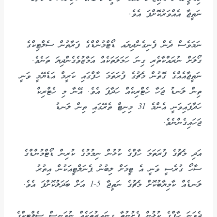
ނަތީޖާ އެއްވަރުކޮށްފަ އެވެ.
ނަމަވެސް ދެން ފެނިގެންދިޔައ ޑޯޓްމުންޑްގެ ފަރާތުން ސެލްޓިކްގެ
ގޯލަށް ނުރައްކާތެރި ގިނަ ހަމަލަތަކެއް އަމާޒުވެގެންދިޔަ ތަނެވެ.
ނަތީޖާއެއްގެ ގޮތުން މެޗުގެ ފުރަތަމަ ހާފްގައި ކަރީމް އަޑެޔޭމީ ވަނީ
ތިން ލަނޑު ޖަހާ ހެޓްރިކެއް ހަދާފަ އެވެ. އޭނާ މި ހެޓްރިކް
ހަދާފައިވަނީ އެންމެ 31 މިނިޓް ތެރޭގައި ތިން ލަނޑު
ޖަހައިގެންނެވެ.
އަދި މެޗުގެ ފުރަތަމަ ހާފްގެ ކުޅުން ނިމުމުގެ ކުރިން ޑޯޓްމުންޑްގެ
ސާހޯ ގުރެސީ ވަނީ އެ ޓީމަށް ލިބުނު ޕެނަލްޓީއަކުން އިތުރު
ލަނޑެއް ކާމިޔާބުކޮށް މެޗުގެ ނަތީޖާ 5-1 އަށް ބަދަލުކޮށްފަ އެވެ.
ދެވަނަ ހާފްގެ ކުޅުން ފެށުނުތާ ގިނައިރުތަކެއް ނުވަނީސް ސެލްޓިކްގެ