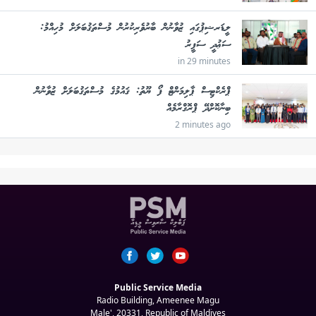
ލީޑަރޝިޕުގައި ޒުވާނުން ބާރުވެރިކުރުން މުސްތަޤުބަލަށް މުހިއްމު:
ސަޢުދީ ސަފީރު
in 29 minutes
ޕްރެކްޓިސް ޕާލިމަންޓް ފޯ ޔޫތު: ޤައުމުގެ މުސްތަޤުބަލަށް ޒުވާނުން
ބިނާކޮށްދޭ ޕްރޮގްރާމެއް
2 minutes ago
Public Service Media
Radio Building, Ameenee Magu
Male', 20331, Republic of Maldives