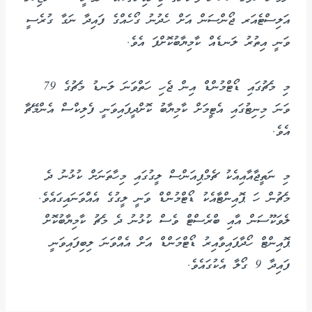
އަލިސްޓެއަރ ޖޯންސަން އަށް ހެދުނު ގޯހެއްގެ ފައިދާ ނަގާ ގުރެސީ
ވަނީ އިތުރު ލަނޑެއް ކާމިޔާބުކޮށްފަ އެވެ.
މި މެޗުގައި ޑޯޓްމުންޑް އިން ޖެހި ހަތްވަނަ ލަނޑު މެޗުގެ 79
ވަނަ މިނިޓުގައި އެޓީމަށް ކާމިޔާބު ކޮށްދީފައިވަނީ ފެލިކްސް އެންމޭޗާ
އެވެ.
މި ނަތީޖާއާއިއެކު ޗެމްޕިއަންސް ލީގުގައި މިހާތަނަށް ކުޅުނު ދެ
މެޗުން ހަ ޕޮއިންޓާއެކު ޑޯޓްމުންޑް ވަނީ ލީގުގެ އެއްވަނައިގައެވެ.
ލެވަކޫސަން އާއި ބްރެސްޓް ވެސް ކުޅުނު ދެ މެޗު ކާމިޔާބުކޮށް
ޕޮއިންޓް ހޯދާފައިވާއިރު ޑޯޓްމަންޑް އަށް އެއްވަނަ ލިބިފައިވަނީ
ފައިދާ 9 ގޯލާ އެކުގައެވެ.