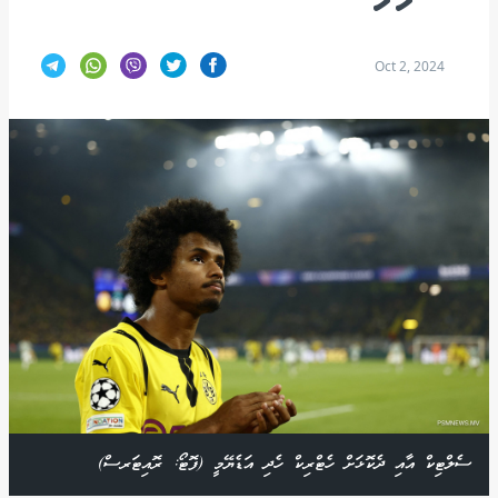
Oct 2, 2024
ސެލްޓިކް އާއި ދެކޮޅަށް ހެޓްރިކް ހެދި އަޑެޔޭމީ (ފޮޓޯ: ރޮއިޓަރސް)