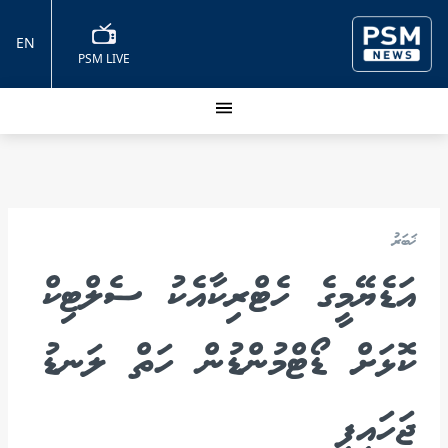
EN
PSM LIVE
ޚަބަރު
އަޑެޔޭމީގެ ހެޓްރިކާއެކު ސެލްޓިކް
ކޮޅަށް ޑޯޓްމުންޑުން ހަތް ލަނޑު
ޖަހައިފި