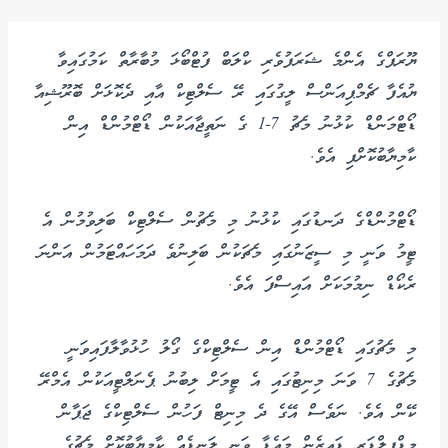
ޔޫރަޕްގެ އެންމެ ޝަރަފުވެރި ކްލަބް ފުޓްބޯޅަ މުބާރާތް ކަމުގައިވާ
ޔުއެފާ ޗެމްޕިއަންސް ލީގުގައި ރޭ ސެލްޓިކް އާއި ދެކޮޅަށް ބޮރޫޝިއާ
ޑޯޓްމަންޑް ކުޅުނު މެޗު 7-1 ގެ ނަތީޖާއަކުން ޑޯޓްމުންޑް އިން
ކާމިޔާބުކޮށްފި އެވެ.
ޑޯޓްމުންޑްގެ ދަނޑުގައި ކުޅުނު މި މެޗުން ސެލްޓިކް ބަލިވުމުން އެ
ޓީމު ވަނީ މި ސީޒަނުގައި މެޗަކުން ބަލިނުވެ ދަމަހައްޓަމުން އަންނަ
ރެކޯޑް ނިމުމަކަށް އައިސްފަ އެވެ.
މި މެޗުގައި ޑޯޓްމުންޑް އިން ސެލްޓިކްގެ ގޯލު ހުޅުވާލާފައިވަނީ
މެޗުގެ 7 ވަނަ މިނިޓުގައި އެ ޓީމަށް ލިބުނު ޕެނަލްޓީއަކުން އެމްރޭ
ކޭން އެވެ. ނަވެސް އޭގެ ދެ މިނިޓް ފަހުން ސެލްޓިކްގެ ޖަޕާން
މިޑްފީލްޑަރ ޑައިޒެން މައެޑާ ވަނީ ލަނޑެއް ކާމިޔާބުކޮށް މެޗުގެ