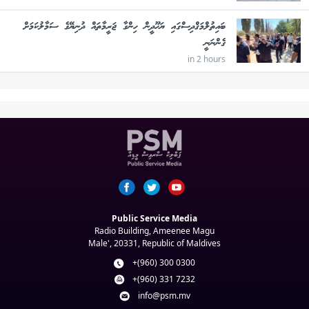
ބައިތުލްމަޤްދިސްގައި ޔަހޫދީން ހިންގާ ޖަރީމާތައް ދުނިޔޭގެ ސަމާލުކަމަށް
ގެންނަނީ
in 2 hours
Public Service Media
Radio Building, Ameenee Magu
Male', 20331, Republic of Maldives
+(960) 300 0300
+(960) 331 7232
info@psm.mv