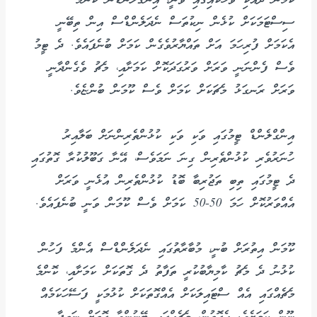
ކޫމަން ދެއްކި ވާހަކައިގައި ވަނީ، އިންގްލެންޑުން ކޮންމެ
ސިސްޓަމަކަށް ކުޅެން ނިކުތަސް ނެދަލެންޑްސް އިން ތިބޭނީ
އެކަމަށް ފުރިހަމަ އަށް ތައްޔާރުވެގެން ކަމަށް ބުނެފައެވެ. ދެ ޓީމު
ވެސް ފެންނަނީ ވަރަށް ވަރުގަދަކޮށް ކަމަށާއި، މެޗު ވެގެންދާނީ
ވަރަށް ރަނގަޅު މެޗަކަށް ކަމަށް ވެސް ކޫމަން ބުންޏެވެ.
އިންގްލެންޑް ޓީމުގައި ވަކި ވަކި ކުޅުންތެރިންނަށް ބަލާއިރު
ހުނަރުވެރި ކުޅުންތެރިން ގިނަ ނަމަވެސް، އޭނާ ގަބޫލުކުރާ ގޮތުގައި
ދެ ޓީމުގައި ތިބި ތަޖުރިބާ ބޮޑު ކުޅުންތެރިން އުޅެނީ ވަރަށް
އެއްވަރުކޮށް ހަމަ 50-50 ކަމަށް ވެސް ކޫމަން ވަނީ ބުނެފައެވެ.
ކޫމަން އިތުރަށް ބުނީ، މުބާރާތުގައި ނެދަލެންޑްސް އެންމެ ފަހުން
ކުޅުނު ދެ މެޗު ކާމިޔާބުކުރީ ތަފާތު ދެ ގޮތަކަށް ކަމަށާއި، ކޮންމެ
މެޗެއްގައި އެއް ސްޓައިލަކަށް އެއްގޮތަކަށް ކުޅުމަކީ ފަސޭހަކަމެއް