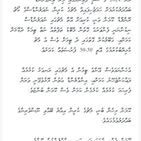
ޔޫރޯ 2024 ގެ ސެމީ ފައިނަލްގައި މިރޭ އިންގްލެންޑާ
ބައްދަލުކުރުމަށް ހަމަޖެހިފައިވާ މެޗުގެ ކުރީން، ނެދަލެންޑްސްގެ ކޯޗު،
ރޮނާލްޑް ކޫމަން ވަނީ، ކުރިއަށް އޮތް މެޗުގައި ނެދަލެންޑްސް
ނިކުންނަނީ ފެންވަރުގެ ގޮތުން މާބޮޑު ތަފާތެއް ނެތް ޓީމަކާ ދެކޮޅަށް
ކަމަށާއި، ގަބޫލުކުރާ ގޮތުގައި ދެ ޓީމަށް ވެސް އެ މެޗު
ކާމިޔާބުކުރުމުގެ އޮތީ 50-50 ފުރުޞަތެއް ކަމަށެވެ.
އެހެންނަމަވެސް، އޭނާގެ ޓީމުން އެ މެޗުގައި ރަނގަޅު ކުޅުމެއް
ދައްކަންޖެހޭނެ ކަމަށާއި، އިންގްލެންޑް އަތުން މޮޅުވެވޭނީ ވަރަށް
ފުރިހަމަ ކުޅުމެއް ކުޅެގެން ކަމަށް ވެސް ކޫމަން ބުންޏެވެ.
ކޫމަން މިހެން ބުނީ، މެޗުގެ ކުރީން އިއްޔެ ބޭއްވި ނޫސްވެރިންގެ
ބައްދަލުވުމުގައެވެ.