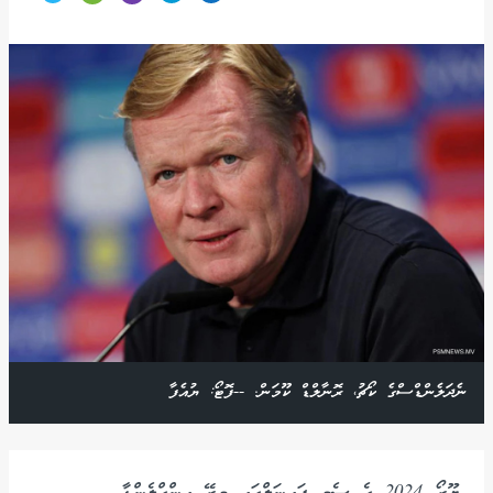
ނެދަލެންޑްސްގެ ކޯޗު، ރޮނާލްޑް ކޫމަން. --ފޮޓޯ: ޔުއެފާ