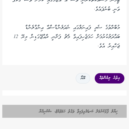
ޓީމުން މަސައްކަތްކުރާނީ ވެސް އެ އަޒުމުގައި ކަމަށް ވެސް ގަކްޕޯ
ވަނީ ބުނެފައެވެ.
މުބާރާތުގެ ސެމީ ފައިނަލްގައި ނެދަލެންޑްސްއާ އިންގްލެންޑް
ބައްދަލުކުރުމަށް ހަމަޖެހިފައިވާ މެޗު ފަށާނީ ރާއްޖޭގަޑިން މިރޭ 12
ޖަހާއިރު އެވެ.
އިތުރު ލިޔުންތައް
ޔޫރޯ
ޚިޔާލު ފާޅުކުރުމަށް ކަނޑައެޅިފައިވާ ވަގުތު ހަމަވެއްޖެ، ޝުކުރިއްޔާ