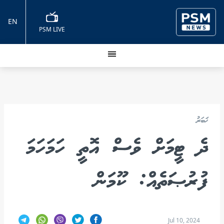
EN
PSM LIVE
ޚަބަރު
ދެ ޓީމަށް ވެސް އޮތީ ހަމަހަމަ
ފުރުޞަތެއް: ކޫމަން
Jul 10, 2024