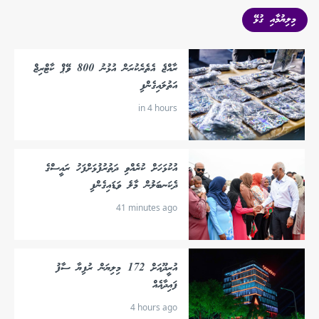
މިލިޔުމާއި ގުޅޭ
ރާއްޖެ އެތެރެކުރަން އުޅުނު 800 ވޭޕް ކާޓްރިޖް
އަތުލައިގެންފި
in 4 hours
އުކުޅަހަށް ކުރެއްވި ދަތުރުފުޅަށްފަހު ރައީސްގެ
ދެކަނބަލުން މާލެ ވަޑައިގެންފި
41 minutes ago
އުރީދޫއަށް 172 މިލިޔަން ރުފިޔާ ސާފު
ފައިދާއެއް
4 hours ago