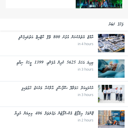
ފަހުގެ ޚަބަރު
ރާއްޖެ އެތެރެކުރަން އުޅުނު 800 ވޭޕް ކާޓްރިޖް އަތުލައިގެންފި
in 4 hours
މިދިޔަ އަހަރު 5625 ކުދިން އުފަންވި، 1399 މީހަކު ނިޔާވި
in 3 hours
ރުކުމަޑިއަށް ހަމަލާދޭ ސޫފާސޫފި އާލާކުރާ މަރުކަޒު ހުޅުވައިފި
in 3 hours
ޖޫންމަހު އިމްޕޯޓް އެކްސްޕޯޓުން ދައުލަތަށް 406 މިލިޔަން ރުފިޔާ
in 2 hours