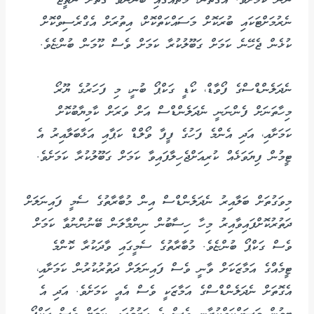
ނޫން ކަމަށެވެ. އެގޮތުން، މެޗެއްގައި ބޭނުންވާ ގޮތަށް ނަތީޖާ
ނެރުމަށްޓަކައި ބުރަކޮށް މަސައްކަތްކޮށް، އިތުރަށް އެގްރެސިވްކޮށް
ކުޅެން ޖެހޭނެ ކަމަށް ގަބޫލުކުރާ ކަމަށް ވެސް ކޫމަން ބުންޏެވެ.
ނެދަލެންޑްސްގެ ފޯވާޑް، ކޯޑީ ގަކްޕޯ ބުނީ، މި ފަހަރުގެ ޔޫރޯ
މިހާތަނަށް ފެންނަނީ ނެދަލެންޑްސް އަށް ވަރަށް ކާމިޔާބުކޮށް
ކަމަށާއި، އަދި އެންމެ ފަހުގެ ފީފާ ވޯލްޑް ކަޕާއި އަޅާބަލާއިރު އެ
ޓީމުން ފިޔަވަޅެއް ކުރިއަށްޖެހިލާފައިވާ ކަމަށް ގަބޫލުކުރާ ކަމަށެވެ.
މިވަގުތަށް ބަލާއިރު ނެދަލެންޑްސް އިން މުބާރާތުގެ ސެމީ ފައިނަލަށް
ދަތުރުކޮށްފައިވާއިރު މިހާ ހިސާބުން ނިންމާލަން ބޭނުންނުވާ ކަމަށް
ވެސް ގަކްޕޯ ބުންޏެވެ. މުބާރާތުގެ ސެމީގައި ވާދަކުރާ ކޮންމެ
ޓީމެއްގެ އަމާޒަކަށް ވާނީ ވެސް ފައިނަލަށް ދަތުރުކުރުން ކަމަށާއި،
އެގޮތަށް ނެދަލެންޑްސްގެ އަމާޒަކީ ވެސް އެއީ ކަމަށެވެ. އަދި އެ